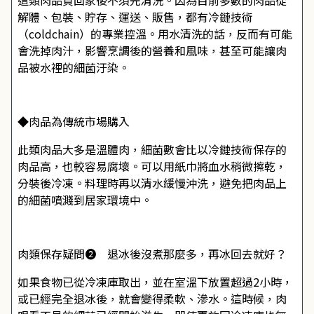
這類肉品買回家後不須先清洗。因為目前多數的肉品從
解體、包裝、貯存、運送、販售，都有冷鏈技術
（coldchain）的專業控溫。用水清洗的話，反而有可能
會洗掉肉汁，影響烹調後的營養和風味，甚至可能讓肉
品被水裡的細菌汙染。
◆肉品為傳統市場購入
此類肉品大多是溫體肉，細菌數會比以冷鏈技術保存的
肉品高，也較容易腐壞。可以用紙巾將血水稍微擦乾，
分裝後冷凍。料理時再以清水緩慢沖洗，避免把肉品上
的細菌噴濺到居家環境中。
肉類保存疑問❷ 退冰後沒煮那麼多，再冰回去就好？
如果食物已從冷凍庫取出，並在室溫下放置超過2小時，
或已經完全退冰後，就會變得柔軟、滲水。這時候，肉