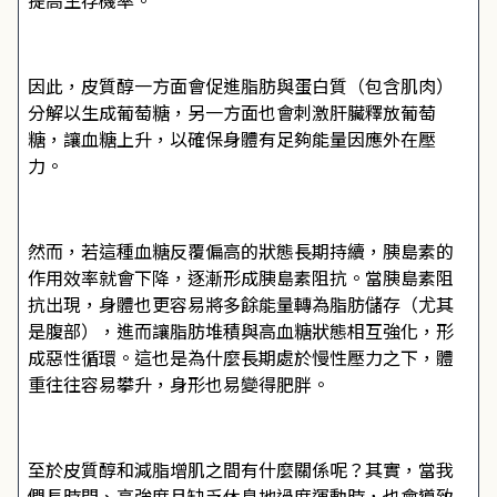
提高生存機率。
因此，皮質醇一方面會促進脂肪與蛋白質（包含肌肉）
分解以生成葡萄糖，另一方面也會刺激肝臟釋放葡萄
糖，讓血糖上升，以確保身體有足夠能量因應外在壓
力。
然而，若這種血糖反覆偏高的狀態長期持續，胰島素的
作用效率就會下降，逐漸形成胰島素阻抗。當胰島素阻
抗出現，身體也更容易將多餘能量轉為脂肪儲存（尤其
是腹部），進而讓脂肪堆積與高血糖狀態相互強化，形
成惡性循環。這也是為什麼長期處於慢性壓力之下，體
重往往容易攀升，身形也易變得肥胖。
至於皮質醇和減脂增肌之間有什麼關係呢？其實，當我
們長時間、高強度且缺乏休息地過度運動時，也會導致