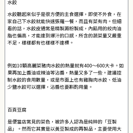
水餃
水餃聽起來似乎是很方便的主食選擇，即使不外食，在
家自己下水餃就能快速張羅一餐，而且有菜有肉。但細
看的話，水餃皮通常是精製澱粉製成，內餡用的絞肉油
脂也偏高，才能達到爆汁的口感，所含的蔬菜量又嚴重
不足，樣樣都有也樣樣不達標。
例如10顆高麗菜豬肉水餃的熱量就有400～600大卡。如
果再加上醬油或辣油等沾醬，熱量又多了一些。建議控
制水餃的食用數量，或是市面上也有雞胸肉水餃、低油
少鹽水餃可以選擇，沾醬也要斟酌用量。
百頁豆腐
是便當店常見的菜色，被許多人認為是純粹的「豆製
品」。然而它其實是以黃豆製成的再製品，主要使用大