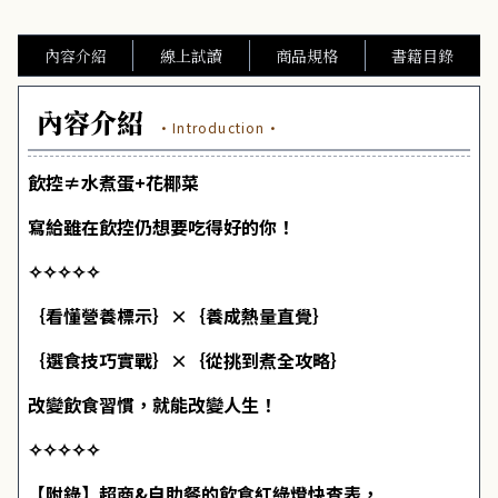
內容介紹
線上試讀
商品規格
書籍目錄
內容介紹
·Introduction·
飲控≠水煮蛋+花椰菜
寫給雖在飲控仍想要吃得好的你！
✧✧✧✧✧
｛看懂營養標示｝×｛養成熱量直覺｝
｛選食技巧實戰｝×｛從挑到煮全攻略｝
改變飲食習慣，就能改變人生！
✧✧✧✧✧
【附錄】超商&自助餐的飲食紅綠燈快查表，