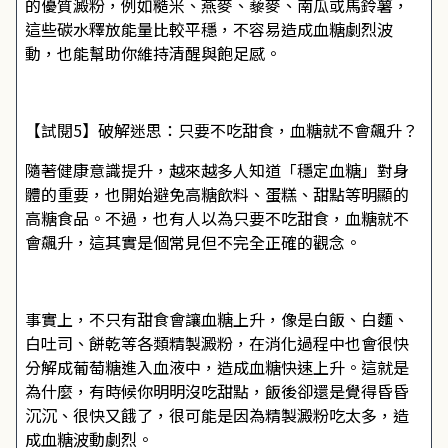
的優質澱粉，例如糙米、燕麥、藜麥、南瓜或馬鈴薯，
這些碳水釋放能量比較平穩，不容易造成血糖劇烈波
動，也能幫助你維持清醒與飽足感。
【試閱5】破解迷思：只要不吃甜食，血糖就不會飆升？
隨著健康意識提升，越來越多人知道「穩定血糖」對身
體的重要，也開始避免高糖飲料、蛋糕、甜點等明顯的
高糖食品。不過，也有人以為只要不吃甜食，血糖就不
會飆升，這其實是個常見但不完全正確的觀念。
事實上，不只有甜食會讓血糖上升，像是白飯、白麵、
白吐司、餅乾等各類精製澱粉，在消化過程中也會很快
分解成葡萄糖進入血液中，造成血糖快速上升。這就是
為什麼，有時候你明明沒吃甜點，飯後卻還是覺得昏昏
沉沉、很快又餓了，很可能是因為精製澱粉吃太多，造
成血糖波動劇烈。