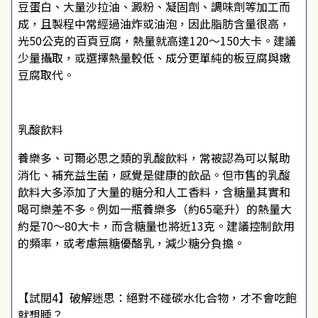
豆蛋白、大量沙拉油、澱粉、凝固劑、調味劑等加工而
成，且製程中常經過油炸或油泡，因此脂肪含量很高，
光50公克的百頁豆腐，熱量就高達120～150大卡。建議
少量攝取，或選擇熱量較低、成分更單純的板豆腐與嫩
豆腐取代。
乳酸飲料
養樂多、可爾必思之類的乳酸飲料，常被認為可以幫助
消化、補充益生菌，感覺是健康的飲品。但市售的乳酸
飲料大多添加了大量的糖分和人工香料，含糖量其實和
喝可樂差不多。例如一瓶養樂多（約65毫升）的熱量大
約是70～80大卡，而含糖量也將近13克。建議控制飲用
的頻率，或考慮無糖優酪乳，減少糖分負擔。
【試閱4】破解迷思：絕對不碰碳水化合物，才不會吃飽
就想睡？