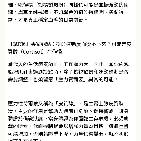
細、吃得精（如精製澱粉）同樣也可能是血糖波動的關
鍵。與其單純戒糖，不如學會如何吃得聰明、搭配得
當，才是真正穩定血糖的日常關鍵。
【試閱6】專家觀點：拚命運動反而瘦不下來？可能是皮
質醇（Cortisol）在作怪
當代人的生活節奏匆忙，工作壓力大，因此，當你的減
脂增肌計畫遇到瓶頸時，除了檢視飲食和運動規劃是否
需要調整，也須留意「壓力賀爾蒙」異常的可能。
壓力性荷爾蒙又稱為「皮質醇」，是由腎上腺皮質製
造，主要的作用是幫助人體應付危險、保持警戒，讓身
體處於備戰狀態。當身體認為你面臨生存危機，必須應
戰的時候，代謝機制就會以增強力量為目標，讓體重盡
可能增加，否則若體重下降，力量也會變弱，就不利於