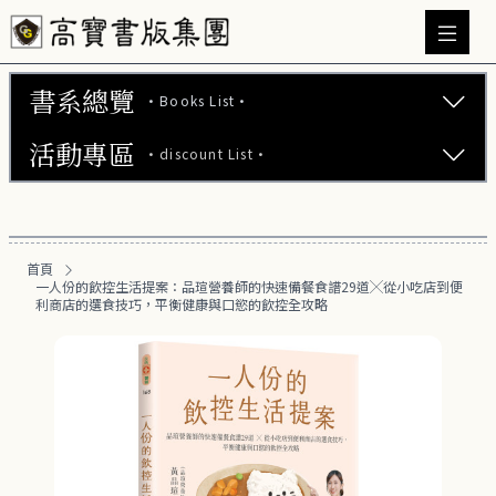
書系總覽
·Books List·
活動專區
·discount List·
文學小說 (737)
心理勵志 (176)
【2本75折】高寶小說系列全圖鑑書展
生活風格 (163)
首頁
【2本7折】高寶小說系列全圖鑑書展
一人份的飲控生活提案：品瑄營養師的快速備餐食譜29道╳從小吃店到便
商業財經 (101)
利商店的選食技巧，平衡健康與口慾的飲控全攻略
【2套7折】高寶小說系列全圖鑑書展
醫療保健 (54)
【66折】高寶小說系列全圖鑑書展
親子教養 (14)
人文史哲 (74)