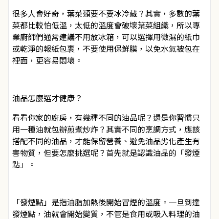
很多人會好奇，葉菜類要不要冰冷藏？其實，多數的葉
菜都比較怕低溫，太低的溫度會破壞葉菜組織，所以專
業廚師們通常建議不用放冰箱，可以選擇用微濕的紙巾
或乾淨的報紙包裹，不要使用保鮮膜，以免水氣被包在
裡面，更容易悶壞。
油品怎麼選才健康？
看看你家的廚房，有幾種不同的油品呢？還是你習慣只
用一種油就包辦煎煮炒炸？其實不同的烹調方式，應該
搭配不同的油品，才能保留營養、避免油品劣化產生有
害物質，但要怎麼挑選呢？首先就是認識油品的「發煙
點」。
「發煙點」是指油脂加熱後開始冒煙的溫度。一旦到達
發煙點，油就會開始變質，不管是食用或吸入料理的油