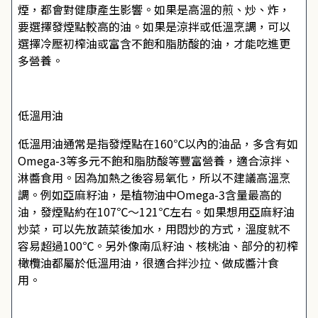
煙，都會對健康產生影響。如果是高溫的煎、炒、炸，
要選擇發煙點較高的油。如果是涼拌或低溫烹調，可以
選擇冷壓初榨油或富含不飽和脂肪酸的油，才能吃進更
多營養。
低溫用油
低溫用油通常是指發煙點在160℃以內的油品，多含有如
Omega-3等多元不飽和脂肪酸等豐富營養，適合涼拌、
淋醬食用。因為加熱之後容易氧化，所以不建議高溫烹
調。例如亞麻籽油，是植物油中Omega-3含量最高的
油，發煙點約在107℃～121℃左右。如果想用亞麻籽油
炒菜，可以先放蔬菜後加水，用悶炒的方式，溫度就不
容易超過100℃。另外像南瓜籽油、核桃油、部分的初榨
橄欖油都屬於低溫用油，很適合拌沙拉、做成醬汁食
用。