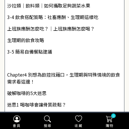
沙拉類｜飲料類｜如何攝取足夠蔬菜水果
3-4 飲食搭配策略：社畜應酬、生理期這樣吃
上班族應酬怎麼吃？｜上班族應酬怎麼喝？
生理期的飲食攻略
3-5 簡易自備餐點建議
Chapter4 別想為飲控找藉口，生理期與特殊情境的飲食
需求看這邊！
破解咖啡的5大迷思
迷思1 喝咖啡會讓骨質疏鬆？
迷思2 喝咖啡能幫助排便？
0
會員
搜尋
收藏
購物
迷思3 受傷後喝咖啡會留疤？喝咖啡皮膚會變黑、長痘？