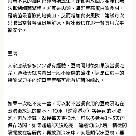
眼看不見的細菌已經開始滋生，即使再放回冷凍庫也無
法抑制細菌繁殖。尤其是肉類、海鮮等高蛋白質食材，
是病菌最喜歡的培養皿，反而增加食安風險。建議每次
只取出當餐料理份量解凍，解凍後也在那一餐食用完畢
較安全。
豆腐
大家應該多多少少都有經驗，豆腐開封後如果沒當餐吃
完，過幾天就會冒出一股不新鮮的酸味，這是由於手的
接觸或刀子的切口等等都可能有細菌的緣故。
如果一次吃不完一盒，可以將不當餐食用的豆腐浸泡在
煮沸後放涼的開水、RO水（逆滲透水）等無菌的水浸
泡，再放冷藏，然後每天更換水，可以多延長3～5天的
保存時間。如果超過3天沒吃完，建議切成小塊，稍微間
隔擺放在容器內，再放到冷凍庫，就是類似凍豆腐，要