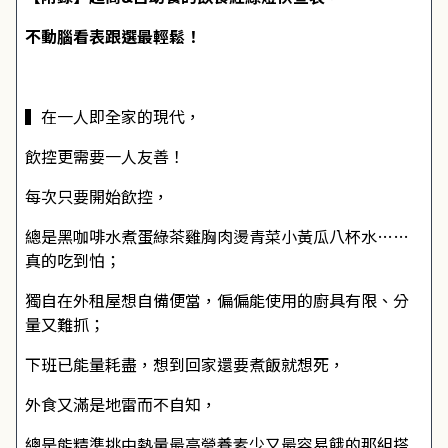
不動腦看表跟選最輕鬆！
▍在一人即全家的現代，
飲控更需要一人友善！
每次只要開始飲控，
總是黑咖啡水煮蛋綠茶雞胸肉燙青菜小黃瓜八杯水……
真的吃到怕；
獨自在外租屋想自備便當，偏偏能使用的廚具有限、分
量又難抓；
下班已能量耗盡，想到回家還要煮飯就想死，
外食又滿是地雷而不自知，
總是能精準挑中熱量最高營養素少又最容易餓的那組搭