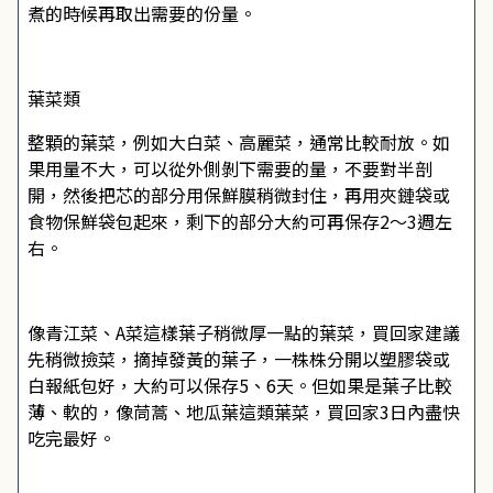
煮的時候再取出需要的份量。
葉菜類
整顆的葉菜，例如大白菜、高麗菜，通常比較耐放。如
果用量不大，可以從外側剝下需要的量，不要對半剖
開，然後把芯的部分用保鮮膜稍微封住，再用夾鏈袋或
食物保鮮袋包起來，剩下的部分大約可再保存2～3週左
右。
像青江菜、A菜這樣葉子稍微厚一點的葉菜，買回家建議
先稍微撿菜，摘掉發黃的葉子，一株株分開以塑膠袋或
白報紙包好，大約可以保存5、6天。但如果是葉子比較
薄、軟的，像茼蒿、地瓜葉這類葉菜，買回家3日內盡快
吃完最好。