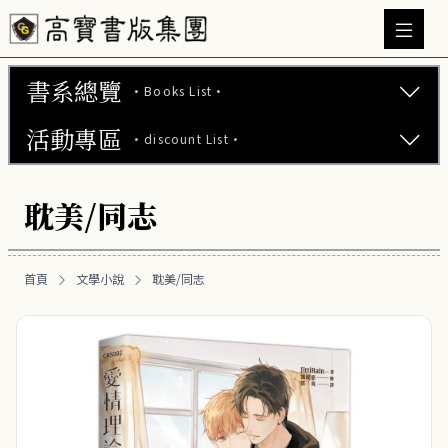
書系總覽
·Books List·
活動專區
·discount List·
文學小說 (737)
致青春_愛情 (311)
【2本75折】高寶小說系列全圖鑑書展
耽美/同志
漫時光_古言 (196)
【2本7折】高寶小說系列全圖鑑書展
奇幻/玄幻 (56)
首頁
文學小說
耽美/同志
【2套7折】高寶小說系列全圖鑑書展
歷史/武俠 (70)
【66折】高寶小說系列全圖鑑書展
華文創作 (25)
中國文學 (5)
恐怖驚悚 (20)