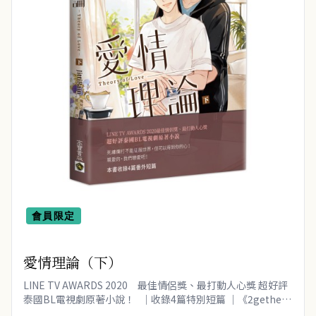
懸疑/推理 (61)
經典文學 (13)
翻譯文學 (28)
耽美/同志 (2)
心理勵志 (176)
生活風格 (164)
商業財經 (100)
會員限定
醫療保健 (55)
親子教養 (13)
愛情理論（下）
人文史哲 (73)
LINE TV AWARDS 2020 最佳情侶獎、最打動人心獎 超好評
泰國BL電視劇原著小說！ ｜收錄4篇特別短篇 ｜《2gether
只因我們天生一對》作者JittiRain..