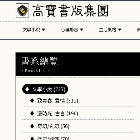
文學小說
心理勵志
生活風格
書系總覽
·Books List·
文學小說 (737)
致青春_愛情 (311)
漫時光_古言 (196)
奇幻/玄幻 (56)
歷史/武俠 (70)