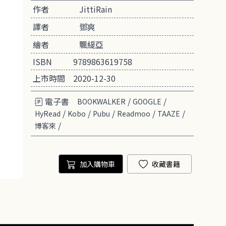
作者
JittiRain
譯者
鄧爽
繪者
飄緹亞
ISBN
9789863619758
上市時間
2020-12-30
電子書
/
/
BOOKWALKER
GOOGLE
/
/
/
/
/
HyRead
Kobo
Pubu
Readmoo
TAAZE
/
博客來
加入購物車
收藏書籍