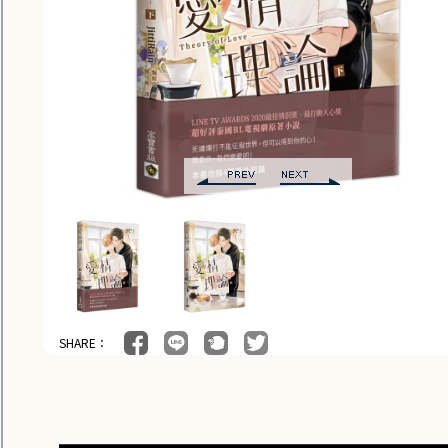
SHARE：