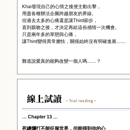
Khai
發現自己的心情之後便主動出擊，
用盡各種辦法企圖跨越朋友的界線。
但過去太多的心痛還是讓
Third
卻步，
直到親吻之後，才決定再給這份感情一次機會。
只是兩年多的單戀與心痛，
讓
Third
變得異常膽怯，關係始終沒有明確進展……
難道說愛真的能夠改變一個人嗎……？
線上試讀
·Trial reading·
…
Chapter 13 …
死纏爛打不能征服世界，但能得到你的心