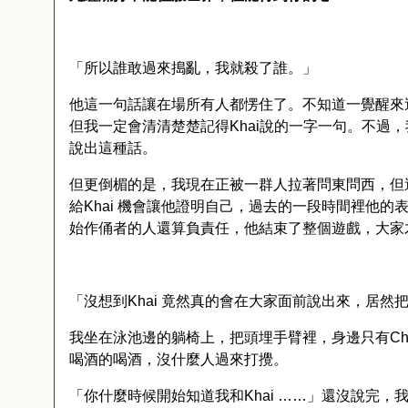
「所以誰敢過來搗亂，我就殺了誰。」
他這一句話讓在場所有人都愣住了。不知道一覺醒來
但我一定會清清楚楚記得
Khai
說的一字一句。不過，
說出這種話。
但更倒楣的是，我現在正被一群人拉著問東問西，但
給
Khai
機會讓他證明自己，過去的一段時間裡他的
始作俑者的人還算負責任，他結束了整個遊戲，大家
「沒想到
Khai
竟然真的會在大家面前說出來，居然
我坐在泳池邊的躺椅上，把頭埋手臂裡，身邊只有
C
喝酒的喝酒，沒什麼人過來打攪。
「你什麼時候開始知道我和
Khai
……」還沒說完，