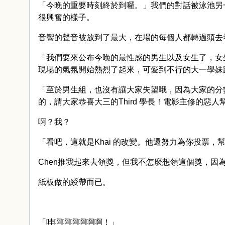
「今晚的重要時刻終於到囉。」我們的對話被泳池另
很興奮的樣子。
音響的聲音被放到了最大，在場的每個人都轉過頭去
「我們要來公布今晚的最性感的男生以及女生了，女
現場的氣氛開始熱烈了起來，可愛到不行的大一學妹
「至於男生組，也沒有讓大家失望哦，因為大家的分
的，請大家恭喜大三的
Third
學長！電影主修的惡人
啊？我？
「看吧，這就是
Khai
的改變。他還努力為你投票，
Chen
推我起來去領獎，但我不怎麼想領這個獎，因
紙板做的綬帶而已。
「哇啊啊啊啊啊啊！」