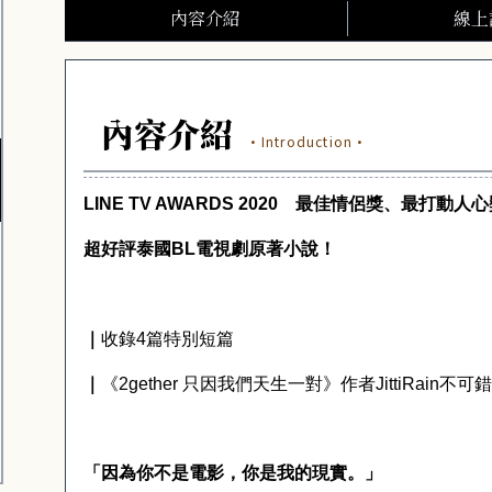
內容介紹
線上
內容介紹
·Introduction·
LINE TV AWARDS 2020
最佳情侶獎、最打動人心
超好評泰國
BL
電視劇原著小說！
｜
收錄
4
篇特別短篇
｜
《
2gether
只因我們天生一對》作者
JittiRain
不可錯
「因為你不是電影，你是我的現實。」