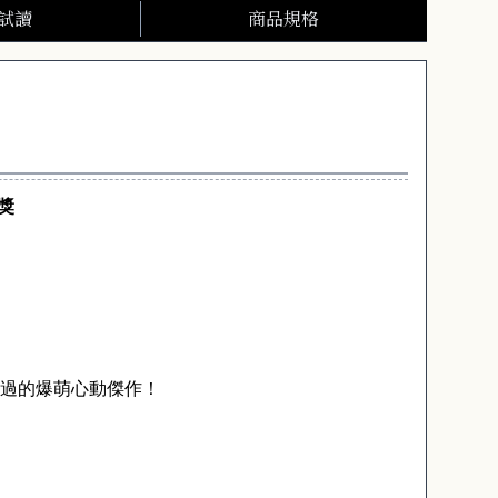
試讀
商品規格
獎
過的爆萌心動傑作！