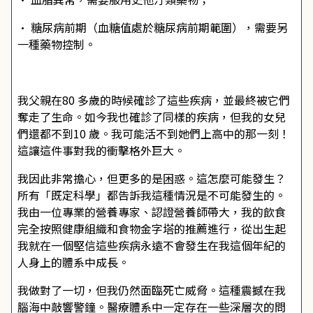
• 糖尿病前期（血糖值處於糖尿病前期範圍），需要另
一種藥物控制。
我父親在80 多歲的時候確診了這些疾病，並最終被它們
奪走了生命。如今我也確診了同樣的疾病，但我的女兒
們還都不到10 歲。我可能活不到她們上高中的那一刻！
這讓這件事對我的衝擊格外巨大。
我因此非常擔心，但更多的是困惑。這怎麼可能發生？
所有「既定科學」都告訴我這種情況是不可能發生的。
我由一位專業的營養專家、認證營養師帶大，我的飲食
完全按照健康組織和食物金字塔的推薦進行，從出生起
我就在一個堅信這些疾病永遠不會發生在我這個年紀的
人身上的體系中成長。
我做對了一切，但我仍然面臨死亡威脅。這種震撼在我
腦海中敲響警鐘。醫療體系中一定存在一些深層次的問