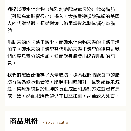
通過以碳水化合物（強烈刺激胰島素分泌）代替脂肪
（對胰島素影響很小）攝入，大多數遵循該建議的美國
人的代謝特徵，都從燃燒卡路里轉變為將其儲存為脂
肪。
脂肪來源的卡路里減少，而碳水化合物來源的卡路里增
加了。碳水來源卡路里替代脂肪來源卡路里的後果是我
們的胰島素分泌增加，進而對身體發出儲存脂肪的訊
息。
我們的確因此儲存了大量脂肪。隨著我們將飲食中的脂
肪替換為碳水化合物，肥胖率同時飆升，且勢頭從未減
緩。醫療系統對於肥胖的真正成因和遏制方法並沒有達
成一致，然而肥胖問題仍在日益加劇，甚至致人死亡。
商品規格
·Specification·