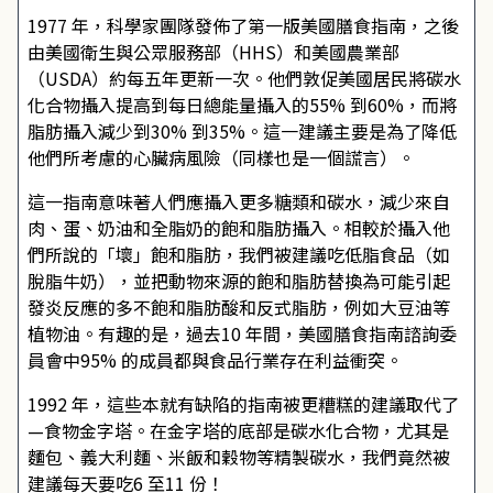
1977 年，科學家團隊發佈了第一版美國膳食指南，之後
由美國衛生與公眾服務部（HHS）和美國農業部
（USDA）約每五年更新一次。他們敦促美國居民將碳水
化合物攝入提高到每日總能量攝入的55% 到60%，而將
脂肪攝入減少到30% 到35%。這一建議主要是為了降低
他們所考慮的心臟病風險（同樣也是一個謊言）。
這一指南意味著人們應攝入更多糖類和碳水，減少來自
肉、蛋、奶油和全脂奶的飽和脂肪攝入。相較於攝入他
們所說的「壞」飽和脂肪，我們被建議吃低脂食品（如
脫脂牛奶），並把動物來源的飽和脂肪替換為可能引起
發炎反應的多不飽和脂肪酸和反式脂肪，例如大豆油等
植物油。有趣的是，過去10 年間，美國膳食指南諮詢委
員會中95% 的成員都與食品行業存在利益衝突。
1992 年，這些本就有缺陷的指南被更糟糕的建議取代了
—食物金字塔。在金字塔的底部是碳水化合物，尤其是
麵包、義大利麵、米飯和穀物等精製碳水，我們竟然被
建議每天要吃6 至11 份！