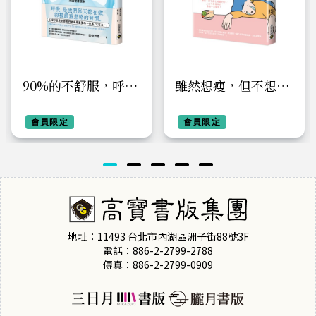
90%的不舒服，呼吸
雖然想瘦，但不想再
就能解決：拯救退化
只吃雞胸肉了：從
的肺功能！改善痠痛
會員限定
「心」開始，脫離減
會員限定
疲勞、睡眠障礙、情
重強迫症、飲食障礙
緒壓力，找回健康根
與暴食，陪你最後一
本
次減重
地址：11493 台北市內湖區洲子街88號3F
電話：886-2-2799-2788
傳真：886-2-2799-0909