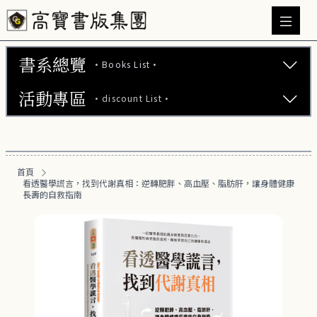
書系總覽
·Books List·
活動專區
·discount List·
文學小說 (737)
心理勵志 (176)
【2本75折】高寶小說系列全圖鑑書展
生活風格 (164)
首頁
【2本7折】高寶小說系列全圖鑑書展
看透醫學謊言，找到代謝真相：逆轉肥胖、高血壓、脂肪肝，讓身體健康
商業財經 (100)
長壽的自救指南
【2套7折】高寶小說系列全圖鑑書展
醫療保健 (55)
【66折】高寶小說系列全圖鑑書展
親子教養 (13)
人文史哲 (73)