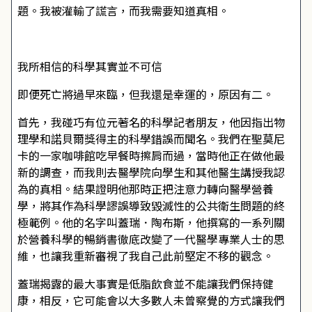
題。我被灌輸了謊言，而我需要知道真相。
我所相信的科學其實並不可信
即便死亡將過早來臨，但我還是幸運的，原因有二。
首先，我碰巧有位元著名的科學記者朋友，他因指出物
理學和諾貝爾獎得主的科學錯誤而聞名。我們在聖莫尼
卡的一家咖啡館吃早餐時擦肩而過，當時他正在做他最
新的調查，而我則去醫學院向學生和其他醫生講授我認
為的真相。結果證明他那時正把注意力轉向醫學營養
學，將其作為科學謬誤導致毀滅性的公共衛生問題的終
極範例。他的名字叫蓋瑞．陶布斯，他撰寫的一系列關
於營養科學的暢銷書徹底改變了一代醫學專業人士的思
維，也讓我重新審視了我自己此前堅定不移的觀念。
蓋瑞揭露的最大事實是低脂飲食並不能讓我們保持健
康，相反，它可能會以大多數人未曾察覺的方式讓我們