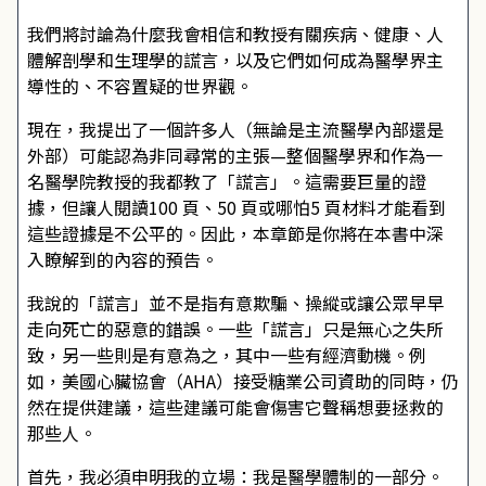
我們將討論為什麼我會相信和教授有關疾病、健康、人
體解剖學和生理學的謊言，以及它們如何成為醫學界主
導性的、不容置疑的世界觀。
現在，我提出了一個許多人（無論是主流醫學內部還是
外部）可能認為非同尋常的主張—整個醫學界和作為一
名醫學院教授的我都教了「謊言」。這需要巨量的證
據，但讓人閱讀100 頁、50 頁或哪怕5 頁材料才能看到
這些證據是不公平的。因此，本章節是你將在本書中深
入瞭解到的內容的預告。
我說的「謊言」並不是指有意欺騙、操縱或讓公眾早早
走向死亡的惡意的錯誤。一些「謊言」只是無心之失所
致，另一些則是有意為之，其中一些有經濟動機。例
如，美國心臟協會（AHA）接受糖業公司資助的同時，仍
然在提供建議，這些建議可能會傷害它聲稱想要拯救的
那些人。
首先，我必須申明我的立場：我是醫學體制的一部分。