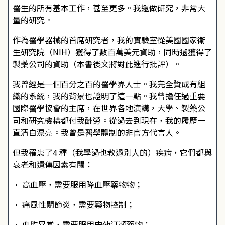
醫生的所有基本工作，甚至更多。我還做研究，非常大
量的研究。
作為醫學器械的首席研究者，我的實驗室從美國國家衛
生研究院（NIH）獲得了數百萬美元資助，同時還獲得了
製藥公司的資助（本書後文將對此進行批評）。
我曾經是一個百分之百的醫學界人士。我完全贊成有組
織的系統，我的背景也證明了這一點。我曾擔任過重要
國際醫學協會的主席，在世界各地演講，大學、製藥公
司和研究機構都付我酬勞。從過去到現在，我的履歷一
直清白漂亮。我曾是醫學體制的非官方代言人。
但我罹患了4 種（我學過也教過別人的）疾病，它們都與
衰老和遺傳因素有關：
• 高血壓，需要服用降血壓藥物物；
• 痛風性關節炎，需要藥物控制；
• 血脂異常，需要服用史他汀類藥物；