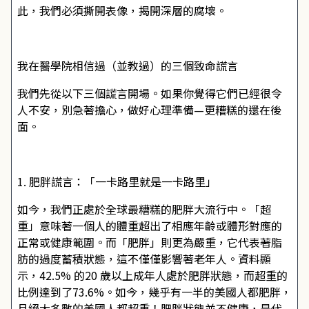
此，我們必須撕開表像，揭開深層的腐壞。
我在醫學院相信過（並教過）的三個致命謊言
我們先從以下三個謊言開場。如果你覺得它們已經很令
人不安，別急著擔心，做好心理準備—更糟糕的還在後
面。
1. 肥胖謊言：「一卡路里就是一卡路里」
如今，我們正處於全球最糟糕的肥胖大流行中。「超
重」意味著一個人的體重超出了相應年齡或體形對應的
正常或健康範圍。而「肥胖」則更為嚴重，它代表著脂
肪的過度蓄積狀態，這不僅僅影響著老年人。資料顯
示，42.5% 的20 歲以上成年人處於肥胖狀態，而超重的
比例達到了73.6%。如今，幾乎有一半的美國人都肥胖，
且絕大多數的美國人都超重！肥胖狀態並不健康，是代