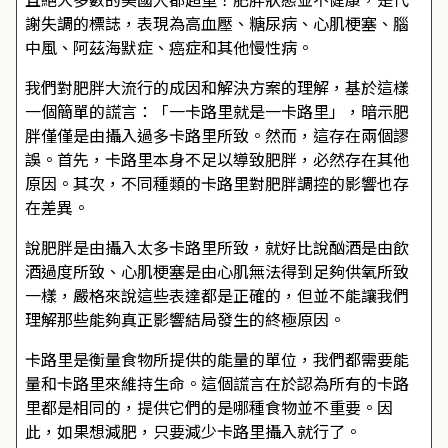
謝失調的標誌，表現為高血壓、糖尿病、心肌梗塞、腦
中風、阿茲海默症、癌症和其他慢性病。
我們對肥胖大流行的成因和解決方案的理解，基於這樣
一個簡單的謊言：「一卡路里就是一卡路里」，暗示肥
胖僅僅是由攝入過多卡路里所致。然而，這存在兩個謬
誤。首先，卡路里本身不足以導致肥胖，必然存在其他
原因。其次，不同種類的卡路里對肥胖調控的影響也存
在差異。
說肥胖是由攝入太多卡路里所致，就好比說酗酒是由飲
酒過度所致、心肌梗塞是由心肌無法得到足夠供氧所致
一樣，嚴格來說這些表達都是正確的，但並不能讓我們
理解那些能夠真正影響結局發生的終極原因。
卡路里是衡量食物所提供的能量的單位，我們都需要能
量和卡路里來維持生命。這個謊言在於認為所有的卡路
里都是相同的，提供它們的是哪種食物並不重要。因
此，如果想減肥，只要減少卡路里攝入就行了。