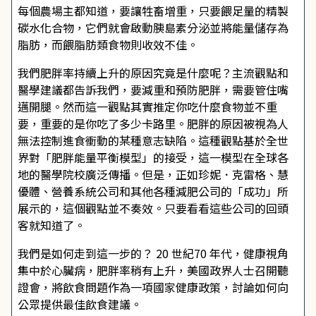
每個農場主都知道，要讓牲畜增重，只要餵足量的精製
碳水化合物，它們就會啟動胰島素分泌並將能量儲存為
脂肪，而餵脂肪類食物則收效不佳。
我們肥胖率持續上升的原因究竟是什麼呢？主流觀點和
醫學建議都告訴我們，要減重和預防肥胖，需要管住嘴
邁開腿。然而這一觀點其實推定你吃什麼食物並不重
要，重要的是你吃了多少卡路里。肥胖的原因被視為人
無法控制進食衝動的某種意志缺陷。這種觀點基於全世
界對「肥胖能量平衡模型」的接受，這一模型在全球各
地的醫學院校廣泛傳播。但是，正如珍妮．克雷格、慧
優體、營養系統公司和其他各種減肥公司的「成功」所
展示的，這個觀點並不奏效。只要看看這些公司的回頭
客就知道了。
我們是如何走到這一步的？ 20 世紀70 年代，健康視角
集中於心臟病，肥胖率稍有上升，美國政界人士召開聽
證會，將飲食問題作為一項國家健康政策，討論如何向
公眾提供最佳飲食建議。