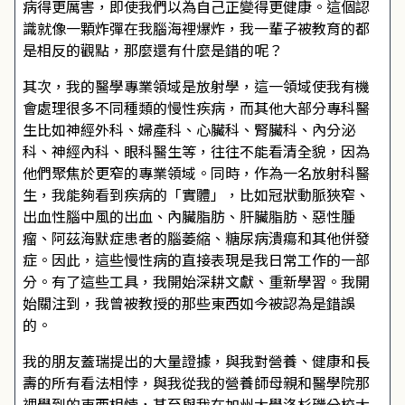
病得更厲害，即使我們以為自己正變得更健康。這個認
識就像一顆炸彈在我腦海裡爆炸，我一輩子被教育的都
是相反的觀點，那麼還有什麼是錯的呢？
其次，我的醫學專業領域是放射學，這一領域使我有機
會處理很多不同種類的慢性疾病，而其他大部分專科醫
生比如神經外科、婦產科、心臟科、腎臟科、內分泌
科、神經內科、眼科醫生等，往往不能看清全貌，因為
他們聚焦於更窄的專業領域。同時，作為一名放射科醫
生，我能夠看到疾病的「實體」，比如冠狀動脈狹窄、
出血性腦中風的出血、內臟脂肪、肝臟脂肪、惡性腫
瘤、阿茲海默症患者的腦萎縮、糖尿病潰瘍和其他併發
症。因此，這些慢性病的直接表現是我日常工作的一部
分。有了這些工具，我開始深耕文獻、重新學習。我開
始關注到，我曾被教授的那些東西如今被認為是錯誤
的。
我的朋友蓋瑞提出的大量證據，與我對營養、健康和長
壽的所有看法相悖，與我從我的營養師母親和醫學院那
裡學到的東西相悖，甚至與我在加州大學洛杉磯分校大