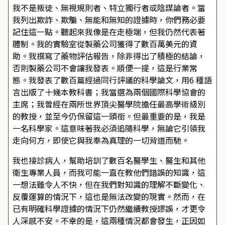
我不是叛徒、無視規則者、特立獨行者或陰謀論者。當
我列出欺詐、欺騙、無能和無知的證據時，你們務必要
記住這一點。聽起來我像是在走極端，但我仍然代表著
體制。我的實驗室從製藥公司獲得了數百萬美元的資
助。我撰寫了藥物評估報告，除非得出了積極的結論，
否則製藥公司不會讓我發表。順便一提，這是行業常
態。我發表了數百篇經過同行評議的科學論文，用6 種語
言出版了十幾本教科書；我當選為兩個國際科學協會的
主席；我曾經在兩所世界頂尖醫學院擔任最高學術級別
的教授，並至今仍保留這一頭銜。但最重要的是，我是
一名科學家。這意味著我必須追隨科學，無論它引領我
走向何方，即使它與我奉為真理的一切背道而馳。
我也接診病人，幫助培訓了數百名醫學生、醫生和其他
衛生專業人員，而我可能一直在教他們錯誤的知識，這
一想法雖令人不快，但在我們對知識的理解不斷變化、
反覆運算的情況下，這也是無法改變的現實。然而，在
已有明確科學證據的情況下仍然繼續教授謬誤，才更令
人深感不安。不幸的是，這兩種情況都會發生，正因如