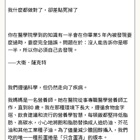
我什麼都做對了，卻差點死掉了
你在醫學院學到的知識有一半會在你畢業5 年內被發現要
麼過時，要麼完全錯誤。問題在於：沒人能告訴你是哪
一半，所以你必須自己去發現。
——大衛．薩克特
我們遵循科學，但仍然走向了疾病。
我媽媽是一名營養師。她在醫院從事專職醫學營養師工
作，直到80 歲。我在那種環境下長大，遵循食物金字
塔、飲食建議和流行的營養學智慧，每頓飯都堅持低脂
肪、高碳水，小心地將飽和脂肪替換成人造奶油、芥花
油和其他工業種子油。為了儘量減少膽固醇攝入，我們
吃的唯一一種煎蛋捲是「只含蛋清」的版本。