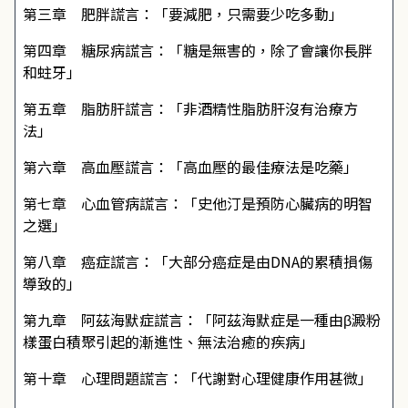
第三章 肥胖謊言：「要減肥，只需要少吃多動」
第四章 糖尿病謊言：「糖是無害的，除了會讓你長胖
和蛀牙」
第五章 脂肪肝謊言：「非酒精性脂肪肝沒有治療方
法」
第六章 高血壓謊言：「高血壓的最佳療法是吃藥」
第七章 心血管病謊言：「史他汀是預防心臟病的明智
之選」
第八章 癌症謊言：「大部分癌症是由DNA的累積損傷
導致的」
第九章 阿茲海默症謊言：「阿茲海默症是一種由β澱粉
樣蛋白積聚引起的漸進性、無法治癒的疾病」
第十章 心理問題謊言：「代謝對心理健康作用甚微」