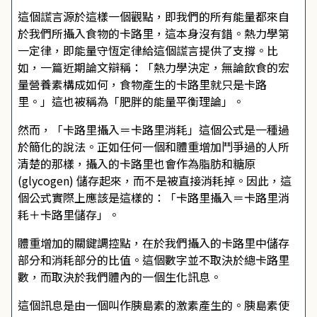
這個謊言源於這樣一個觀點，即我們的所有能量都來自
於我們所攝入食物的卡路里，這本身沒有錯。熱力學第
一定律，即能量守恆定律給這個謊言提供了支撐。比
如，一篇近期論文辯稱：「熱力學決定，無論飲食的宏
量營養素構成如何，食物產生的卡路里就只是卡路
里。」這也被稱為「肥胖的能量平衡理論」。
然而，「卡路里攝入＝卡路里消耗」這個公式是一種過
於簡化的說法。正如任何一個和體重增加鬥爭過的人所
清楚的那樣，攝入的卡路里也會作為脂肪和糖原
(glycogen) 儲存起來，而不是被直接消耗掉。因此，這
個公式實際上應該是這樣的：「卡路里攝入＝卡路里消
耗＋卡路里儲存」。
體重增加的關鍵調控點，在於我們攝入的卡路里中儲存
部分和消耗部分的比值。這個數字並不取決於總卡路里
數，而取決於我們體內的一個生化訊息。
這個訊息是由一個叫作胰島素的激素產生的。胰島素使