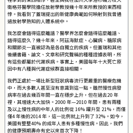
衛格芬醫學院擔任放射學教授幾十年來所教授的東西相
悖。我看到了蓋瑞提出的新健康典範如何映射到我曾通
過放射學熟知的人體系統中。
我怎麼會錯得這麼離譜？醫學界怎麼會錯得這麼離譜、
錯得這麼久？幾十年來，阿茲海默症、心臟病、糖尿病
和關節炎一直被認為是各自獨立的疾病。但蓋瑞和其他
後續書籍、論文、文章和研究聲稱的種種證據表明，所
有這些都屬於代謝疾病。事實上，美國每年十大死亡原
因中有八種與代謝症候群直接相關。
我們正處於一場比新型冠狀病毒流行更嚴重的醫療危機
中，而大多數人甚至沒有意識到這一點。雖然慢性病發
病率在過去幾百年間一直在穩步上升，但在過去20 年
裡，其增速大大加快。2000 年—2010 年間，患有兩種
及以上慢性病的中年人的比例從 16% 躍升至 21%，而僅
僅4 年後的2014 年，這一比例就上升到了 32%。如今，
美國有整整40% 的成年人患有多種慢性病。因此，我們
的健康預期壽命有史以來首次下降！