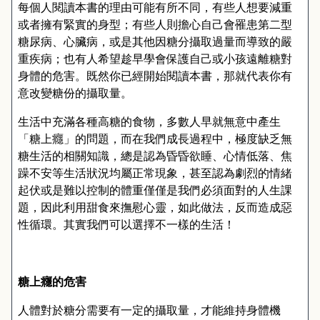
每個人閱讀本書的理由可能有所不同，有些人想要減重
或者擁有緊實的身型；有些人則擔心自己會罹患第二型
糖尿病、心臟病，或是其他因糖分攝取過量而導致的嚴
重疾病；也有人希望趁早學會保護自己或小孩遠離糖對
身體的危害。既然你已經開始閱讀本書，那就代表你有
意改變糖份的攝取量。
生活中充滿各種高糖的食物，多數人早就無意中產生
「糖上癮」的問題，而在我們成長過程中，極度缺乏無
糖生活的相關知識，總是認為昏昏欲睡、心情低落、焦
躁不安等生活狀況均屬正常現象，甚至認為劇烈的情緒
起伏或是難以控制的體重僅僅是我們必須面對的人生課
題，因此利用甜食來撫慰心靈，如此做法，反而造成惡
性循環。其實我們可以選擇不一樣的生活！
糖上癮的危害
人體對於糖分需要有一定的攝取量，才能維持身體機