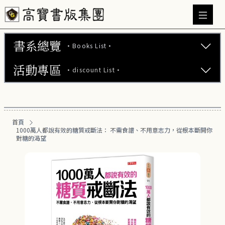
書系總覽
·Books List·
活動專區
·discount List·
文學小說 (737)
心理勵志 (176)
【2本75折】高寶小說系列全圖鑑書展
生活風格 (164)
首頁
【2本7折】高寶小說系列全圖鑑書展
1000萬人都說有效的糖質戒斷法： 不需食譜、不用意志力，從根本斷開你
商業財經 (100)
對糖的渴望
【2套7折】高寶小說系列全圖鑑書展
醫療保健 (55)
【66折】高寶小說系列全圖鑑書展
親子教養 (13)
人文史哲 (73)