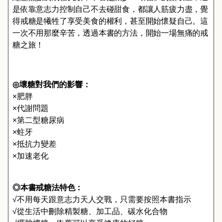
是依靠意志力控制自己不去碰甜食，都讓人筋疲力盡，覺
得戒糖是犧牲了享受美食的權利，甚至開始懷疑自己。這
一次不用那麼辛苦，透過本書的方法，開始一場無痛的戒
糖之旅！
◎
壞糖對我們的影響：
×
肥胖
×
代謝問題
×
第二型糖尿病
×
蛀牙
×
抵抗力變差
×
加速老化
◎本書戒糖
法特色：
√
不用每天跟意志力天人交戰，只需要按照本書指示
√
從生活中刪除精製糖、加工品、碳水化合物