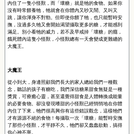
內住了一隻小怪獸，而「壞糖」就是牠的食物。如果你
沒有時常餵養牠，牠就會在你體內又吵又鬧、又叫又
跳，讓你渾身不對勁。但即使你餵了牠，也只能暫時安
撫，沒過多久牠又會開始渴望攝取更多的糖，才能感到
滿足。別小看牠的威力，若不及早戒掉「壞糖」的癮，
餓死體內這隻小怪獸，小怪獸總有一天會變成更難纏的
大魔王。
大魔王
從小到大，身邊照顧我們長大的家人總給我們一種觀
念，聽話的孩子有糖吃，我們深信糖果甜食無疑是一種
獎賞，可療癒心靈，甚至還覺得甜食是人體轉換成能量
的必要食物。卻沒發現嗜甜的小怪獸已經悄悄地在你體
內住了下來，牠們很高興你有這些錯誤觀念，這樣牠們
才有源源不絕的食物！每攝取一次「壞糖」能暫時安撫
了那些小怪獸，才平靜不久，牠們卻又蠢蠢欲動，搞得
你心神不寧。