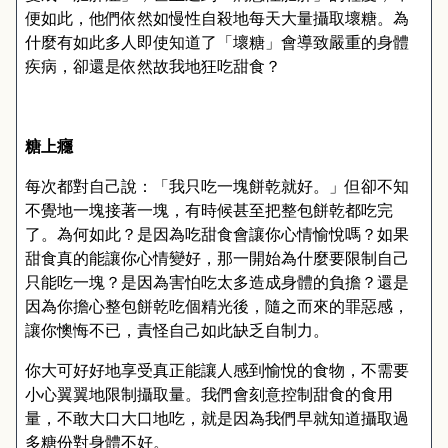
便如此，他們依然如慢性自殺地每天大量攝取壞糖。為
什麼有如此多人即使知道了「壞糖」會導致嚴重的身體
疾病，卻還是依然故我地狂吃甜食？
糖上癮
每次都對自己說：「我只吃一塊餅乾就好。」但卻不知
不覺地一塊接著一塊，有時候甚至把整包餅乾都吃完
了。為何如此？是因為吃甜食會讓你心情愉悅嗎？如果
甜食真的能讓你心情變好，那一開始為什麼要限制自己
只能吃一塊？是因為害怕吃太多造成身體的負擔？還是
因為你擔心整包餅乾吃個精光後，隨之而來的罪惡感，
讓你懊悔不已，責怪自己如此缺乏自制力。
你大可好好地享受真正能讓人感到愉悅的食物，不需要
小心翼翼地限制攝取量。我們會刻意控制甜食的食用
量，不敢大口大口地吃，就是因為我們早就知道攝取過
多糖份對身體不好。