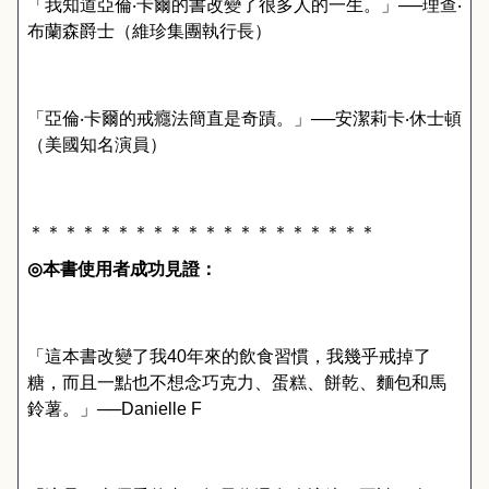
「我知道亞倫‧卡爾的書改變了很多人的一生。」──理查‧
布蘭森爵士（維珍集團執行長）
「亞倫‧卡爾的戒癮法簡直是奇蹟。」──安潔莉卡‧休士頓
（美國知名演員）
＊＊＊＊＊＊＊＊＊＊＊＊＊＊＊＊＊＊＊＊
◎
本書使用者成功見證：
「這本書改變了我
40
年來的飲食習慣，我幾乎戒掉了
糖，而且一點也不想念巧克力、蛋糕、餅乾、麵包和馬
鈴薯。」──
Danielle F