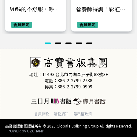
90%的不舒服，呼吸
營養師特調！彩虹排
就能解決：拯救退化
毒飲食： 36道淨化
的肺功能！改善痠痛
會員限定
食譜+14天排毒計畫
會員限定
疲勞、睡眠障礙、情
+7彩情緒解析，輕鬆
緒壓力，找回健康根
找回身心平衡【附巴
本
哈花精療癒情緒對照
表】
地址：11493 台北市內湖區洲子街88號3F
電話：886-2-2799-2788
傳真：886-2-2799-0909
會員條款
購物須知
隱私權政策
高寶書版集團版權所有 © 2023 Global Publishing Group All Rights Reserved.
POWER by
OZCHAMP