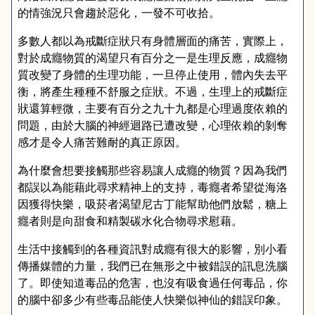
的情強況只會趨於惡化，一發不可收拾。
多數人都以為戒斷症狀只有身體層面的痛苦，實際上，
對於成癮物質的渴望只有百分之一是生理反應，成癮物
質改變了身體的生理功能，一旦停止使用，體內失去平
衡，將產生種種不舒服之症狀。不過，生理上的戒斷症
狀還算輕微，主要有百分之九十九都是心理過度依賴的
問題，由於大腦的神經迴路已遭改變，心理依賴的剝奪
感才是令人痛苦難耐的真正原因。
為什麼會想要接觸那些容易讓人成癮的物質？因為我們
都誤以為能藉此尋求精神上的支持，毒癮者希望從海洛
因獲得快樂，吸菸者渴望尼古丁能幫助他們放鬆，糖上
癮者則是向甜食和精製碳水化合物尋求慰藉。
生活中接觸到的各種資訊對成癮有很大的影響，別小看
傳播媒體的力量，我們已在無形之中被錯誤的訊息洗腦
了。即使知道毒品的危害，也沒有吸食過任何毒品，你
的腦中卻多少有些毒品能使人快樂似神仙的錯誤印象。