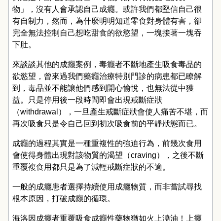
物」，沒有人會承認自己成癮。或許我們都堅信自己很
有自制力，然而，為什麼明明知道零食對身體有害，卻
完全無法控制自己想吃甜食的欲慾望，一塊接著一塊吞
下肚。
來談談其他的成癮案例，毒癮者不斷地產生吸食毒品的
欲慾望，曾來過我們藥癮治療特別門診的病患都已瞭解
到，毒品並不能讓他們感到開心愉悅，也無法從中獲
益。只是停用後一段時間即會出現戒斷症狀
（
withdrawal
），一旦產生戒斷症狀會使人痛苦不堪，而
再次吸食只是令自己回到初次吸食前的平靜狀態而已。
成癮的過程其實是一種重複性的強迫行為，前幾次食用
會使得身體出現對該物質的渴望（
craving
），之後不斷
重覆複食用都只是為了減輕戒斷症狀的不適。
一般的成癮患者選擇持續使用成癮物質，而非嘗試尋找
根本原因，打破成癮的循環。
海洛因成癮者重覆吸食成癮性藥物猶如火上澆油！上癮