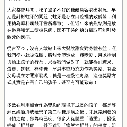
大家都曾耳聞，吃了過多不好的糖健康容易出狀況。早
期是針對蛀牙的問題（蛀牙是存在口腔裡的致齲菌，利
用糖為原料腐蝕牙齒所導致），但近年來的焦點則是放
在過胖和第二型糖尿病，因不正確的糖分攝取可能引發
致死的疾病。
從古至今，沒有人敢站出來大聲說甜食對身體有益， 但
我們從小就被洗腦，將甜食塑造成一種獎勵，用以控制
與矯正孩子的行為，只要我們做對了，就能得到糖果、
蛋糕、餅乾、棒棒糖、冰淇淋或巧克力作為獎勵。有些
父母現在才逐漸發現，糖是一種慢性毒藥，這種獎勵方
式其實是在害自己的孩子，甚至有可能致命！
多數在利用甜食作為獎勵的環境下成長的孩子，都是等
到已經過胖或罹患了第二型糖尿病之後，才意識到糖的
可怕之處，卻為時已晚。很多人從體重「過重」，慢慢
變成「肥胖症」，甚至達到「病態性肥胖」的程度，即