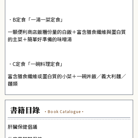
．B定食「一湯一菜定食」
一顆便利商店飯糰份量的白飯＋富含膳食纖維與蛋白質
的主菜＋簡單好準備的味噌湯
．C定食「一碗料理定食」
富含膳食纖維或蛋白質的小菜＋一碗丼飯／義大利麵／
麵類
書籍目錄
·Book Catalogue·
肝臟保健倡議