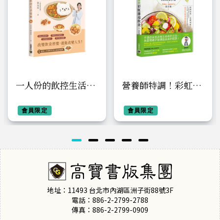
一人份的飲控生活提
營養師特調！彩虹排
案：品瑄營養師的快
毒飲食： 36道淨化
速備餐食譜29道╳從
會員限定
食譜+14天排毒計畫
會員限定
小吃店到便利商店的
+7彩情緒解析，輕鬆
選食技巧，平衡健康
找回身心平衡【附巴
與口慾的飲控全攻略
哈花精療癒情緒對照
表】
地址：11493 台北市內湖區洲子街88號3F
電話：886-2-2799-2788
傳真：886-2-2799-0909