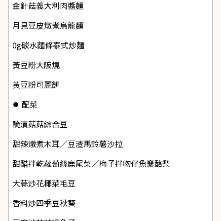
金針菇義大利肉醬麵
月見豆皮燉煮烏龍麵
0g碳水麵條泰式炒麵
黃豆粉大阪燒
黃豆粉可麗餅
⏺ 配菜
醃漬菇菇綜合豆
甜辣燉煮木耳／豆渣馬鈴薯沙拉
甜醋拌乾蘿蔔絲鹿尾菜／梅子拌吻仔魚襄酪梨
大蒜炒花椰菜毛豆
香料炒四季豆秋葵