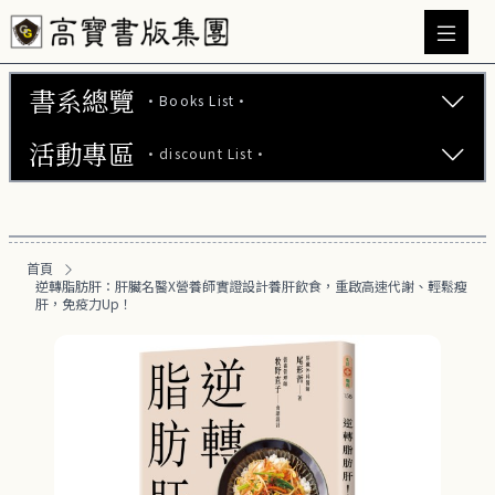
書系總覽
·Books List·
活動專區
·discount List·
文學小說 (737)
心理勵志 (176)
【2本75折】高寶小說系列全圖鑑書展
生活風格 (164)
首頁
【2本7折】高寶小說系列全圖鑑書展
逆轉脂肪肝：肝臟名醫X營養師實證設計養肝飲食，重啟高速代謝、輕鬆瘦
商業財經 (100)
肝，免疫力Up！
【2套7折】高寶小說系列全圖鑑書展
醫療保健 (55)
【66折】高寶小說系列全圖鑑書展
親子教養 (13)
人文史哲 (73)