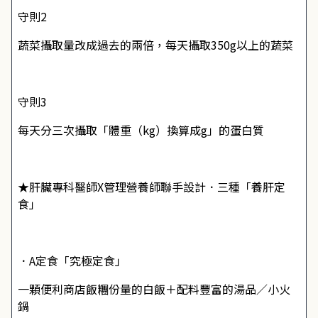
守則2
蔬菜攝取量改成過去的兩倍，每天攝取350g以上的蔬菜
守則3
每天分三次攝取「體重（kg）換算成g」的蛋白質
★肝臟專科醫師X管理營養師聯手設計．三種「養肝定
食」
．A定食「究極定食」
一顆便利商店飯糰份量的白飯＋配料豐富的湯品／小火
鍋