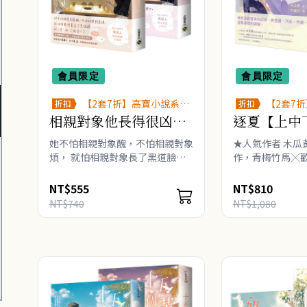
會員限定
會員限定
【2套7折】高寶小說系列
【2套7
折扣
折扣
全圖鑑書展
全圖鑑書
相親對象他長得很凶
逐夏【上中
【上下套書】
她不怕相親對象醜，不怕相親對象
★人氣作者 木瓜
煩， 就怕相親對象長了黑道臉
作，青梅竹馬╳
──好、可、怕（救命！） ★當
常 ★冷淡跩王 
紅大神寫手 笑佳人 都市輕鬆小甜
折夏 ──在每個
NT$555
NT$810
文 ──網路積分58億，評分
刻裡，她也在追
NT$740
NT$1,080
9.3，無數網友歡樂推薦！ ★甜美
的夏天。 ★影視
護理師 ..
熱籌備..