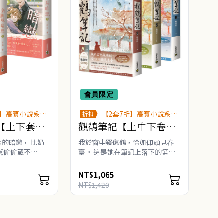
會員限定
折】高寶小說系列
【2套7折】高寶小說系列
折扣
展
全圖鑑書展
【上下套
觀鶴筆記【上中下卷套
書】
的暗戀， 比奶
我於窗中窺傷鶴，恰如仰頭見春
《偷偷藏不
臺。 這是她在筆記上落下的第一
、《當我飛奔向
筆，記一位歷史中的宦臣，記只有
 竹已 ──暖心
她知的鄧瑛。 ★晉江金牌作者
NT$1,065
小太陽少女 林兮
她與燈 極致之作！ ★穿越歷史的
NT$1,420
 許放， 青..
學術研究者遇到..