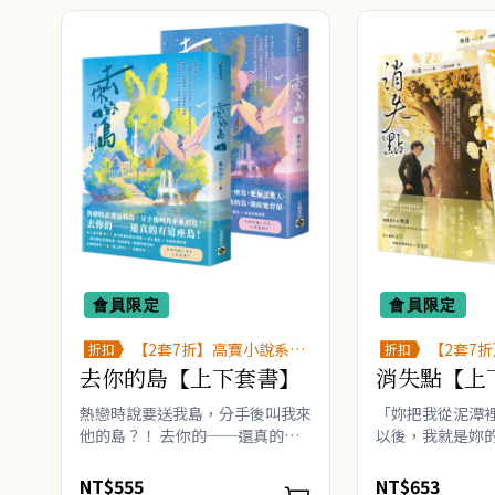
會員限定
會員限定
【2套7折】高寶小說系列
【2套7
折扣
折扣
全圖鑑書展
全圖鑑書
去你的島【上下套書】
消失點【上
熱戀時說要送我島，分手後叫我來
「妳把我從泥潭裡
他的島？！ 去你的──還真的有
以後，我就是妳的
這座島！ ★人氣作家 番大王 笑
膩派作者 映漾─
中帶淚的奇幻冒險 × 成人童話 ×
心理的都會治癒之
NT$555
NT$653