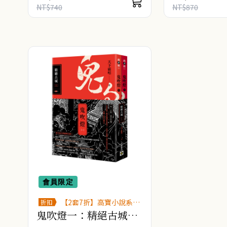
自我和解故事 萬名網友哭濕枕
附‧性單戀者×
NT$740
NT$870
頭，後勁超強..
焦慮症患者 新人.
會員限定
【2套7折】高寶小說系列
折扣
全圖鑑書展
鬼吹燈一：精絕古城