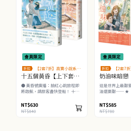
會員限定
會員限定
【2套7折】高寶小說系列
【2套7
折扣
折扣
全圖鑑書展
全圖鑑書
十五個黃昏【上下套
奶油味暗戀
書】
書】
● 黃昏號廣播：臉紅心跳旅程即
這是世界上最甜蜜
將啟航，請旅客盡快登船！ 十五
油還要甜── ★
天十四夜，阮熹與暗戀好友共住一
住》、《難哄》
室。 清爽的海風，吹動一朵朵曖
你》金牌暢銷作者
NT$630
NT$585
昧甜蜜浪花── ★溫柔系作者 殊
甜蜜愛情力作 ★
NT$840
NT$780
娓──網路積分16億，評分9.6，
遲×溫柔守候大男孩
雙向暗戀..