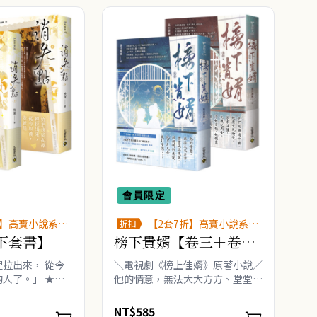
會員限定
折】高寶小說系列
【2套7折】高寶小說系列
折扣
展
全圖鑑書展
下套書】
榜下貴婿【卷三＋卷四
／完套書】：電視劇
拉出來， 從今
＼電視劇《榜上佳婿》原著小說／
《榜上佳婿》原著小說
人了。」 ★細
他的情意，無法大大方方、堂堂正
─深度探討愛情
正述說， 因對明舒來說，他只是
作 ★迴避型依
兄長，並非陸徜…… ★人氣作者
NT$585