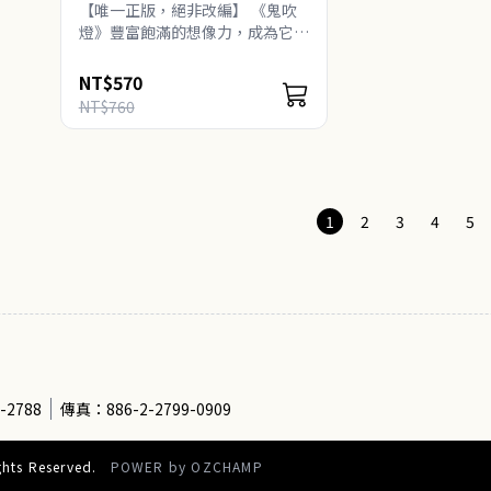
（上）（下）套書：電
【唯一正版，絕非改編】 《鬼吹
視劇《鬼吹燈之精絕古
燈》豐富飽滿的想像力，成為它最
讓人刮目相看的地方。 ——美國
城》原著小說
《時代週刊》 豆瓣超高評分7.9
NT$570
分，25萬名網友盛..
NT$760
1
2
3
4
5
-2788
傳真：886-2-2799-0909
ts Reserved.
POWER by
OZCHAMP