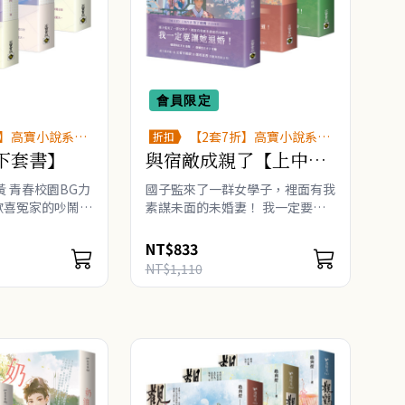
會員限定
折】高寶小說系列
【2套7折】高寶小說系列
折扣
展
全圖鑑書展
下套書】
與宿敵成親了【上中下
卷套書】
黃 青春校園BG力
國子監來了一群女學子，裡面有我
歡喜冤家的吵鬧日
素謀未面的未婚妻！ 我一定要讓
遲曜╳搞笑軟妹 林
她退婚！ ★《嫁反派》人氣作
他追逐過她的時
者 布丁琉璃 古言佳作 ★聰慧俏
NT$833
逐那個有彼此存在
皮才女 姜顏 vs 傲嬌忠犬才子 苻離
NT$1,110
版權已售出，火
★..