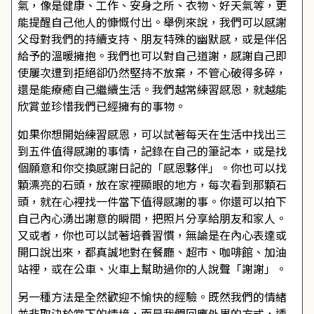
氣，像是健康、工作、安身之所、衣物、好天氣等，更
能提醒自己他人的慷慨付出。舉例來說，我們可以感謝
父母對我們的持續支持、朋友特殊的幽默感，或是伴侶
給予的溫暖擁抱。我們也可以對自己道謝，感謝自己即
使屢次遭到拒絕卻仍然堅持不放棄，不管心破得多碎，
還是能療癒自己繼續生活。我們越常練習感恩，就越能
欣賞並珍惜我們已經擁有的事物。
如果你想開始練習感恩，可以試著每天在生活中找出三
到五件值得感謝的事情，記錄在自己的筆記本，或是找
個願意和你交換感謝日記的「感恩夥伴」。你也可以找
顆漂亮的石頭，放在家裡顯眼的地方，每次看到那顆石
頭，就在心裡找一件當下值得感謝的事。你還可以拍下
自己內心湧出謝意的瞬間，把照片分享給朋友和家人。
又或者，你也可以試著培養習慣，無論是在內心表達或
開口說出來，都真誠地對在餐廳、超市、咖啡館、加油
站裡，或在公車、火車上幫助過你的人說聲「謝謝」。
另一種方法是全然歡迎不愉快的經驗。既然我們的情緒
並非取決於當下的情境，而是我們回應外界的方式，透