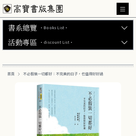
書系總覽
·Books List·
活動專區
·discount List·
文學小說 (737)
心理勵志 (176)
【2本75折】高寶小說系列全圖鑑書展
生活風格 (164)
首頁
不必假裝一切都好：不完美的日子，也值得好好過
【2本7折】高寶小說系列全圖鑑書展
商業財經 (100)
【2套7折】高寶小說系列全圖鑑書展
醫療保健 (55)
【66折】高寶小說系列全圖鑑書展
親子教養 (13)
人文史哲 (73)