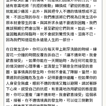
過有意識地將「抗拒的衝動」轉換成「歡迎的態度」，
就能減少痛苦。此外，與其把令人不適的情境想成不正
常、不該出現的存在，我們應該將它們視為日常生活中
原本就會發生的事。與其祈求永遠不要遇到困難，我們
應該預期它們會出現，甚至歡迎它們到來。如此一來，
當困難真的降臨時，就不會感到驚慌失措、沮喪不已，
因為我們知道這些永遠是人生的一部分。
在日常生活中，你可以在每天早上刷牙洗臉的時候，練
習花一分鐘的時間反覆告訴自己，「讓不適來吧，我會
歡喜接受」。如果你能在一天開始時，為任何可能發生
的情況做好心理準備，並清楚立下願意全然接受的意
圖，當事情真的發生時，你就不會亂了陣腳。當然，如
果遇到的困難危及生命，記得要盡快遠離，但如果你的
人身安全無虞，眼前不適的情境又難以避開，請試著靜
下心來，感受自己的抗拒，有意識地改用歡迎的態度面
對，你可以重複「讓不適來吧，我會歡喜接受」這個承
諾，接著，在不適情境真的發生時，可以從三倒數到
一，然後毫不退縮地面對現狀。