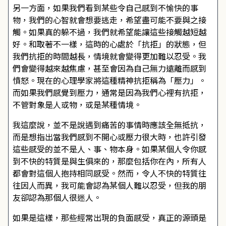
另一方面，如果我們看到某些令自己感到不愉快的事
物，我們的心智就會想要逃走，希望盡可能不要與之接
觸。如果真的躲不過，我們就希望能讓這些接觸越短越
好。和取著不一樣，這時的心處於「抗拒」的狀態，但
我們抗拒的時間越長，情境就會變得更加難以忍受。我
們會變得越來越焦慮，甚至會因為自己無力遠離而感到
憤怒。現在的心理學家將這種精神抗拒稱為「壓力」。
而如果我們感覺到壓力，通常是因為我們心裡有抗拒，
不管對象是人或物，或是某種情境。
我這麼說，並不是說遇到痛苦的事情時應該全無抵抗，
而是想指出當我們感到不開心或壓力很大時，也許引發
這些感受的並不是人、事、物本身。如果某個人令你感
到不快的特質是與生俱來的，那麼包括你在內，所有人
都會對這個人抱持相同感受。然而，令人不快的特質往
往因人而異，我可能會認為某個人難以忍受，但我的朋
友卻認為那個人很迷人。
如果是這樣，那些經常出現的負面感受，真正的源頭是