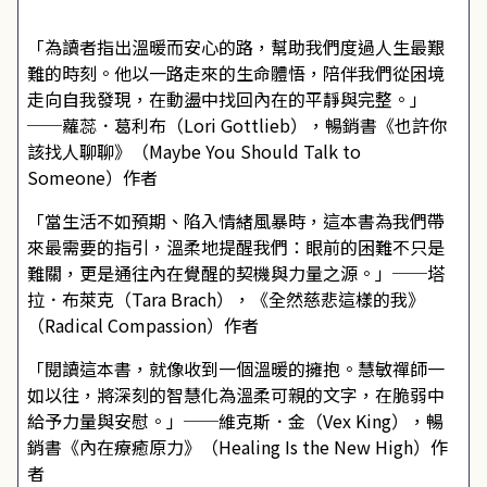
「為讀者指出溫暖而安心的路，幫助我們度過人生最艱
難的時刻。他以一路走來的生命體悟，陪伴我們從困境
走向自我發現，在動盪中找回內在的平靜與完整。」
──蘿蕊．葛利布（Lori Gottlieb），暢銷書《也許你
該找人聊聊》（Maybe You Should Talk to
Someone）作者
「當生活不如預期、陷入情緒風暴時，這本書為我們帶
來最需要的指引，溫柔地提醒我們：眼前的困難不只是
難關，更是通往內在覺醒的契機與力量之源。」──塔
拉．布萊克（Tara Brach），《全然慈悲這樣的我》
（Radical Compassion）作者
「閱讀這本書，就像收到一個溫暖的擁抱。慧敏禪師一
如以往，將深刻的智慧化為溫柔可親的文字，在脆弱中
給予力量與安慰。」──維克斯．金（Vex King），暢
銷書《內在療癒原力》（Healing Is the New High）作
者