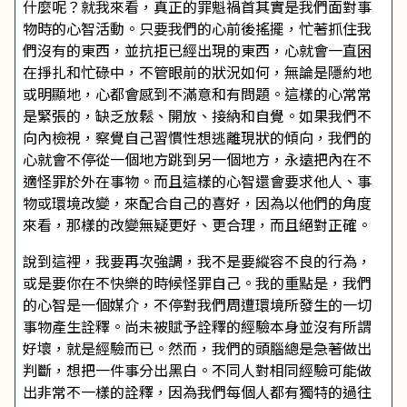
什麼呢？就我來看，真正的罪魁禍首其實是我們面對事
物時的心智活動。只要我們的心前後搖擺，忙著抓住我
們沒有的東西，並抗拒已經出現的東西，心就會一直困
在掙扎和忙碌中，不管眼前的狀況如何，無論是隱約地
或明顯地，心都會感到不滿意和有問題。這樣的心常常
是緊張的，缺乏放鬆、開放、接納和自覺。如果我們不
向內檢視，察覺自己習慣性想逃離現狀的傾向，我們的
心就會不停從一個地方跳到另一個地方，永遠把內在不
適怪罪於外在事物。而且這樣的心智還會要求他人、事
物或環境改變，來配合自己的喜好，因為以他們的角度
來看，那樣的改變無疑更好、更合理，而且絕對正確。
說到這裡，我要再次強調，我不是要縱容不良的行為，
或是要你在不快樂的時候怪罪自己。我的重點是，我們
的心智是一個媒介，不停對我們周遭環境所發生的一切
事物產生詮釋。尚未被賦予詮釋的經驗本身並沒有所謂
好壞，就是經驗而已。然而，我們的頭腦總是急著做出
判斷，想把一件事分出黑白。不同人對相同經驗可能做
出非常不一樣的詮釋，因為我們每個人都有獨特的過往