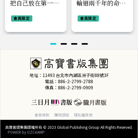
把自己放在第一順
輪迴兩千年的命定
位，世界就會善待
相遇之旅：精神科
你
會員限定
醫師見證靈魂伴侶
會員限定
的重逢奇蹟，感受
愛的療癒力量，為
生命注入豐盈美好
地址：11493 台北市內湖區洲子街88號3F
電話：886-2-2799-2788
傳真：886-2-2799-0909
會員條款
購物須知
隱私權政策
高寶書版集團版權所有 © 2023 Global Publishing Group All Rights Reserved.
POWER by
OZCHAMP