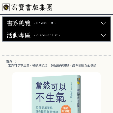
書系總覽
·Books List·
活動專區
·discount List·
文學小說 (737)
心理勵志 (176)
【2本75折】高寶小說系列全圖鑑書展
生活風格 (163)
首頁
【2本7折】高寶小說系列全圖鑑書展
當然可以不生氣‧暢銷增訂版：50個簡單策略，讓你擺脫負面情緒
商業財經 (101)
【2套7折】高寶小說系列全圖鑑書展
醫療保健 (54)
【66折】高寶小說系列全圖鑑書展
親子教養 (14)
人文史哲 (74)