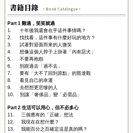
書籍目錄
·Book Catalogue·
Part 1 
難過，笑笑就過
1.
十年後我還會在乎這件事情嗎？
2.
找找看，這件事有什麼好玩的地方？
3.
試著對迎面而來的人微笑
4.
想像這個人脖子上掛著「內有惡犬」
5.
不要再抱怨
6.
別跟過去「過不去」
7.
要有「大不了回到原點」的豁達觀
8.
看見自己的幸運
9.
去想想更悲慘的人
10.
別讓「奢侈品」變「必需品」
Part 2 
生活可以用心，但不必多心
11.
三個應有的「正確」想法
12.
我現在在想什麼？
13.
我能百分之百確定這是真的嗎？