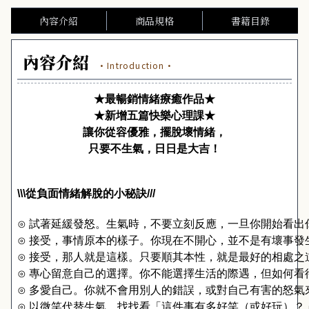
內容介紹
商品規格
書籍目錄
內容介紹
·Introduction·
★最暢銷情緒療癒作品★
★新增五篇快樂心理課★
讓你從容優雅，擺脫壞情緒，
只要不生氣，日日是大吉！
\\\
從負面情緒解脫的小秘訣
///
⊙ 試著延緩發怒。生氣時，不要立刻反應，一旦你開始看出
⊙ 接受，事情原本的樣子。你現在不開心，並不是有壞事發
⊙ 接受，那人就是這樣。只要順其本性，就是最好的相處之
⊙ 專心留意自己的選擇。你不能選擇生活的際遇，但如何看
⊙ 多愛自己。你就不會用別人的錯誤，或對自己有害的怒氣
⊙ 以微笑代替生氣。找找看「這件事有多好笑（或好玩）？