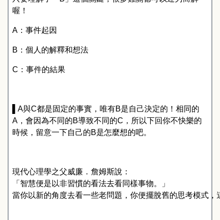
喔！
A
：事件起因
B
：個人的解釋和想法
C
：事件的結果
▌A
與
C
都是固定的事實，唯有
B
是自己決定的！相同的
A
，會因為不同的
B
導致不同的
C
，所以下回你不快樂的
時候，留意一下自己的
B
是怎麼想的吧。
現代心理學之父威廉．詹姆斯說：
「智慧便是以非習慣的看法去看同樣事物。」
當你以新的角度去看一些老問題，你便擺脫舊的思考模式，