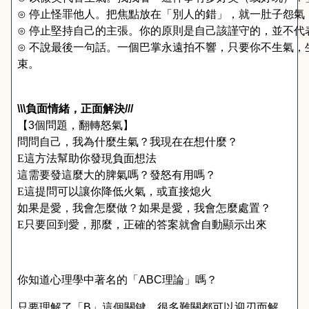
⊙ 停止怪罪他人。把焦點放在「別人的錯」，就一肚子怨氣
⊙ 停止堅持自己的主張。你的原則是自己該謹守的，並不
⊙ 不說最後一句話。一個巴掌永遠拍不響，只要你不生氣
束。
\\\
負面情緒，正面解決
///
【
3
個問題，翻轉怒氣】
問問自己，我為什麼生氣？我現在在想什麼？
E
這方法幫助你發現負面想法
這需要發這麼大的脾氣嗎？發怒有用嗎？
E
這提問可以讓你降低火氣，或直接熄火
如果是愛，我會怎麼做？如果是愛，我會怎麼處置？
E
只要回到愛，那麼，正確的答案就會自動顯示出來
你知道心理學中著名的「
ABC
理論」嗎？
只要理解了「
B
」這個關鍵，很多難關都可以迎刃而解