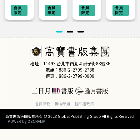
貓咪
力量：
有兩件
我想重
後，生
會員
微笑是
會員
事，關
會員
新喜歡
會員
限定
限定
限定
限定
活剛剛
一種態
你屁事
上自
好就美
度，生
和關我
己：25
好3：
活是一
屁事
個無法
不迎合
種選擇
【暢銷
迴避的
世界，
典藏改
成長問
不否定
版】
題，從
地址：11493 台北市內湖區洲子街88號3F
自己，
內心與
電話：886-2-2799-2788
傳真：886-2-2799-0909
原來的
自己和
我，就
解，世
是最好
界就會
會員條款
購物須知
隱私權政策
的我
愛你
高寶書版集團版權所有 © 2023 Global Publishing Group All Rights Reserved.
POWER by
OZCHAMP