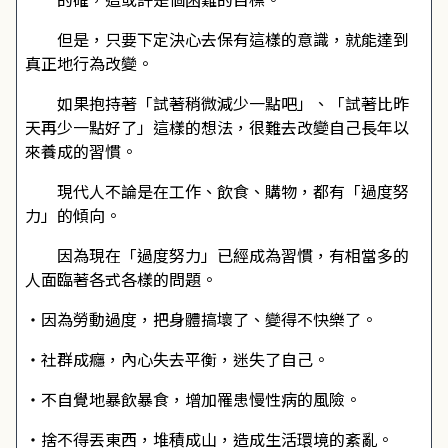
但是，只要下定決心去保有這樣的意識，就能達到
真正地行為改變。
如果抱持著「試著稍微減少一點吧」、「試著比昨
天再少一點好了」這樣的想法，很難去改變自己長年以
來養成的習慣。
現代人不論是在工作、飲食、購物，都有「過度努
力」的傾向。
因為現在「過度努力」已經成為習慣，有相當多的
人面臨著各式各樣的問題。
・因為勞動過度，把身體搞壞了、變得不快樂了。
・社群成癮，內心失去平衡，迷失了自己。
・不自覺地暴飲暴食，增加罹患慢性病的風險。
・捨不得丟東西，堆積成山，造成生活環境的紊亂。