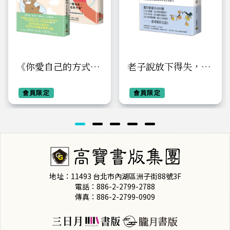
《你愛自己的方式，
老子說放下得失，人
定義了別人愛你的樣
生更從容 ：不計較、
子》＋《我已經很
會員限定
不強求、不執著，大
會員限定
好，不需要最好》
家反而來成就你的正
【套書共二冊】：不
向生活指引
需要成為他人眼中的
「更好」，只需要找
回愛自己的能力
地址：11493 台北市內湖區洲子街88號3F
電話：886-2-2799-2788
傳真：886-2-2799-0909