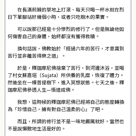
在長滿荊棘的草地上打滾、每天只喝一杯水就在烈
日下單腳站好幾個小時，或者只吃樹木的果實。
可以說那已經是十分慘烈的修行了。但是無論他如
何傷害自己的身體，始終都沒有獲得救贖。
換句話說，佛教始於「經過六年的苦行，才意識到
苦行並非離苦得樂之道」。
於是，釋迦摩尼佛捨棄了苦行，到河邊沐浴，並喝
了村女蘇嘉塔（Sujata）所供養的乳糜，恢復了體力。
然後坐在一棵菩提樹下，進入冥想狀態。七天之後，釋
迦摩尼佛參透人生—悟道成佛。
我想，這時候的釋迦摩尼佛已經將自己的態度轉換
為「珍惜自己，擁有對自己溫柔的心」了吧。
而且，所謂的修行並不是一味地嚴厲就好。當然也
不是說懶散地生活是好的。