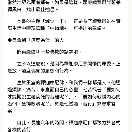
當然地認為兩者都有。如果是這樣，那麼讓我們試著兼
顧黑白，找出最佳途徑。
本書的主題「減少一半」，正是為了讓我們能在實
際生活中體現這種「中道精神」所提出的建議。
◆意識到「適度為佳」的人
們再繼續聊一些佛教的話題吧。
之所以這麼說，是因為釋迦摩尼佛開悟的原委，正
是放下過度偏頗的思想和行為。
生於王室的釋迦摩尼佛，和我們一樣都是人。他透
過煩惱、痛苦，來直面自己的心靈。他苦惱著「要如何
才能擺脫生老病死的苦難呢？」、「要如何戰勝內心的
迷惘，獲得救贖呢？」於是他透過「苦行」來尋求答
案。
自此，長達六年的時間，釋迦摩尼佛都致力於各式
各樣的苦行。