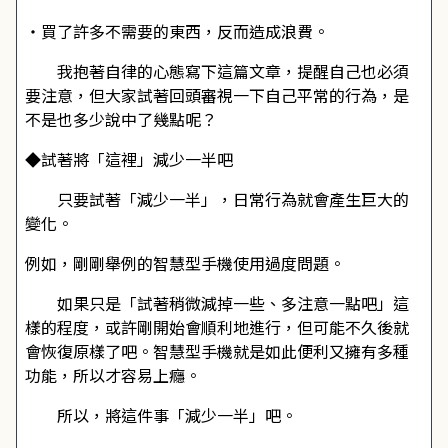
・買了許多不需要的東西，反而造成浪費。
我抱著自律的心態寫下這篇文章，提醒自己也必須
要注意，但大家試著回頭審視一下自己平常的行為，是
不是也多少說中了幾點呢？
◆試著將「這裡」減少一半吧
只要試著「減少一半」，日常行為就會產生巨大的
變化。
例如，剛剛舉例的智慧型手機使用過度問題。
如果只是「試著稍微減掉一些、多注意一點吧」這
樣的程度，或許剛開始會順利地進行，但可能不久後就
會恢復原樣了吧。智慧型手機就是如此便利又擁有多種
功能，所以才容易上癮。
所以，將這件事「減少一半」吧。