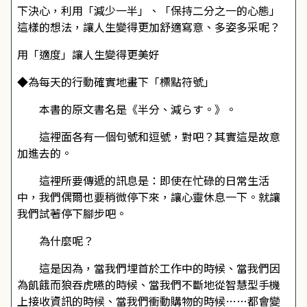
下決心，利用「減少一半」、「保持二分之一的心態」
這樣的想法，讓人生變得更加舒適寫意、多姿多采呢？
用「適度」讓人生變得更美好
◆為每天的行動確實地畫下「標點符號」
本書的原文書名是《半分、減らす。》。
這裡面各有一個句號和逗號，對吧？其實這是故意
加進去的。
這裡所要傳遞的訊息是：即使在忙碌的日常生活
中，我們偶爾也要稍微停下來，讓心靈休息一下。就讓
我們試著停下腳步吧。
為什麼呢？
這是因為，當我們埋首於工作中的時候、當我們因
為飢餓而狼吞虎嚥的時候、當我們不斷地從智慧型手機
上接收資訊的時候、當我們衝動購物的時候……都會變