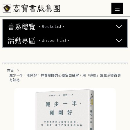
書系總覽
·Books List·
活動專區
·discount List·
文學小說 (737)
心理勵志 (176)
【2本75折】高寶小說系列全圖鑑書展
生活風格 (163)
首頁
【2本7折】高寶小說系列全圖鑑書展
減少一半，剛剛好：禪僧醫師的心靈留白練習，用「適度」讓生活變得更
商業財經 (101)
有餘裕
【2套7折】高寶小說系列全圖鑑書展
醫療保健 (54)
【66折】高寶小說系列全圖鑑書展
親子教養 (14)
人文史哲 (74)