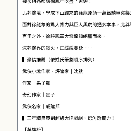
幾次相遇都讓徐鳳年吃盡了苦頭！
北莽邊境，學成下山歸來的徐龍象領一萬鐵騎軍突襲
面對徐龍象的驚人膂力與巨大黑虎的通玄本事，北莽
百里之外，徐驍親軍大雪龍騎絕塵而來，
涼莽邊界的戰火，正緩緩蔓延……
▍豪情推薦（依姓氏筆劃順序排列）
武俠小說作家、評論家｜沈默
作家｜果子離
奇幻作家｜星子
武俠名家｜戚建邦
▍三年精良策劃超級大IP戲劇，選角選實力！
【英雄榜】