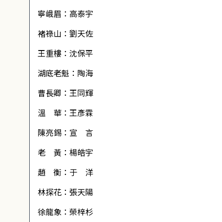
寧峨眉：高泰宇
褚祿山：劉天佐
王重樓：沈保平
湖底老魁：陶海
曹長卿：王同輝
溫 華：王彥霖
陳亮錫：宣 言
老 黃：楊皓宇
趙 衡：于 洋
林探花：張天陽
徐龍象：榮梓杉