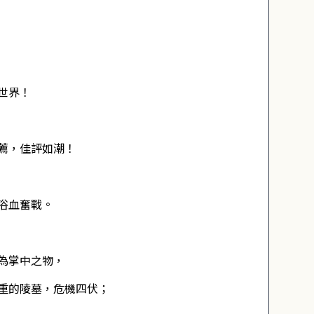
世界！
薦，佳評如潮！
浴血奮戰。
為掌中之物，
重的陵墓，危機四伏；