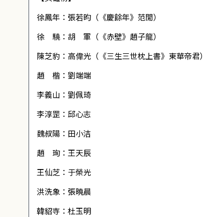
徐鳳年：張若昀（《慶餘年》范閒）
徐 驍：胡 軍（《赤壁》趙子龍）
陳芝豹：高偉光（《三生三世枕上書》東華帝君）
趙 楷：劉端端
李義山：劉佩琦
李淳罡：邱心志
魏叔陽：田小洁
趙 珣：王天辰
王仙芝：于榮光
洪洗象：張曉晨
韓貂寺：杜玉明