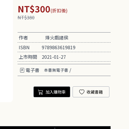
NT$300
(折扣後)
NT$380
作者
烽火戲諸侯
ISBN
9789863619819
上市時間
2021-01-27
電子書
/
本書無電子書
加入購物車
收藏書籍