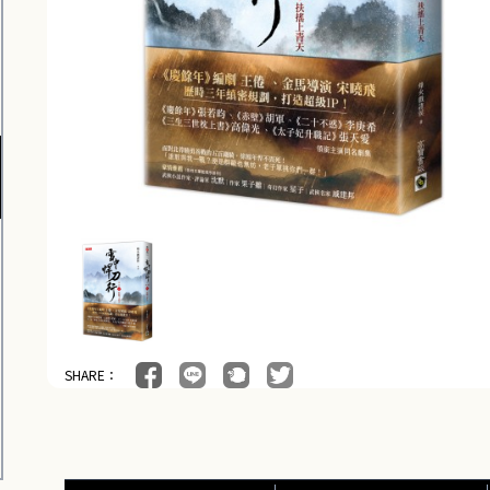
SHARE：