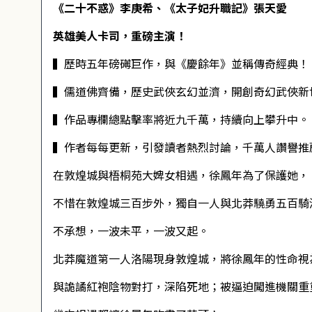
《二十不惑》李庚希、《太子妃升職記》張天愛
英雄美人卡司，重磅主演！
▍歷時五年磅礡巨作，與《慶餘年》並稱傳奇經典！
▍儒道佛齊備，歷史武俠玄幻並濟，開創奇幻武俠新
▍作品專欄總點擊率將近九千萬，持續向上攀升中。
▍作者每每更新，引發讀者熱烈討論，千萬人讚譽推
在敦煌城與梧桐苑大婢女相遇，徐鳳年為了保護她，
不惜在敦煌城三百步外，獨自一人與北莽驍勇五百騎
不承想，一波未平，一波又起。
北莽魔道第一人洛陽現身敦煌城，將徐鳳年的性命視
與詭譎紅袍陰物對打，深陷死地；被逼迫闖進機關重