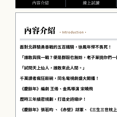
內容介紹
線上試讀
內容介紹
·Introduction·
面對北莽驍勇善戰的五百鐵騎，徐鳳年悍不畏死！
「誰敢與我一戰？便是群毆也無妨，老子單挑你們一
「試問天上仙人，誰敢來此人間。」
千萬讀者瘋狂敲碗，同名電視劇盛大開播！
《慶餘年》編劇 王倦、金馬導演 宋曉飛
歷時三年縝密規劃，打造史詩級IP！
《慶餘年》張若昀 、《赤壁》胡軍、《三生三世枕