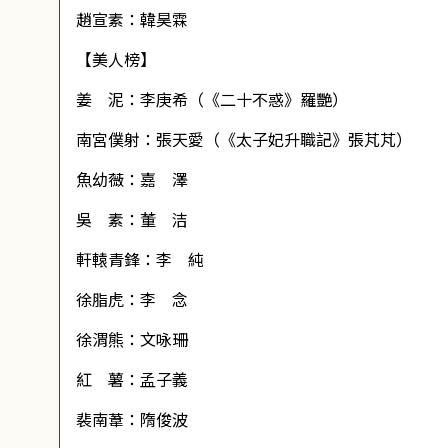
趙宣素：韓昊霖
【美人榜】
姜 泥：李庚希（《二十不惑》羅艷）
南宮僕射：張天愛（《太子妃升職記》張芃芃）
魚幼薇：嘉 澤
吳 素：董 洁
軒轅青鋒：李 純
徐脂虎：李 念
徐渭熊：文咏珊
紅 薯：孟子義
裴南葦：隋俊波