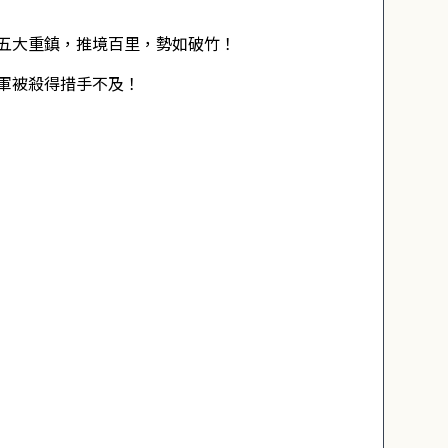
五大重鎮，推境百里，勢如破竹！
軍被殺得措手不及！