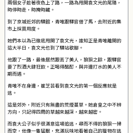
兩個女子趁著夜色上了路，一路為甩開袁文光的尾隨，
時停時走，時掩時藏。
到了京城近郊的驛館，青唯跟驛官借了馬，去附近的集
市上採買用度。
她們本以為已徹底甩開了袁文光，誰知正是青唯離開的
這大半日，袁文光也到了驛站歇腳。
他跟了一路，最後居然跟丟了美人，狼狽之餘，跟驛官
要了烈酒大肆狂飲。正喝得酩酊，與井邊打水的美人不
期而遇。
青唯不在身邊，崔芝芸看到袁文光的第一個反應就是
逃。
這是郊外，附近只有無盡的荒煙蔓草。她倉皇之中不辨
方向，只記得四周的草越來越深，越來越密。
而袁大公子似乎很滿意這場追逃，尋而不得的狼狽一掃
而空，他像一隻猛獸，充滿玩味地看著自己的獵物在逃