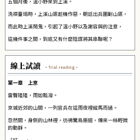
五個月後，溫小野來到上溪。
洗襟臺塌時，上溪山匪趁機作惡，朝廷出兵圍剿山匪，
而此時上溪鬧鬼，引起了溫小野以及謝容與的注意，
這幾件事之間，到底又有什麼陰謀將其串聯呢？
線上試讀
·Trial reading·
第一章 上京
雷聲隆隆，雨如瓢潑。
京城近郊的山間，一列官兵在這雨夜裡縱馬而過。
忽然間，身側的山林裡，彷彿驚鳥振翅，傳來一絲輕微
的動靜。