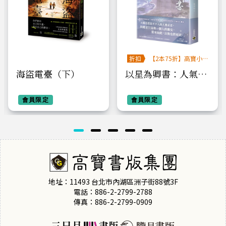
折扣
【2本75折】高寶小
說系列全圖鑑書展
海盜電臺（下）
以星為卿書：人氣作
品《白日提燈》前傳
會員限定
（下卷）
會員限定
地址：11493 台北市內湖區洲子街88號3F
電話：886-2-2799-2788
傳真：886-2-2799-0909