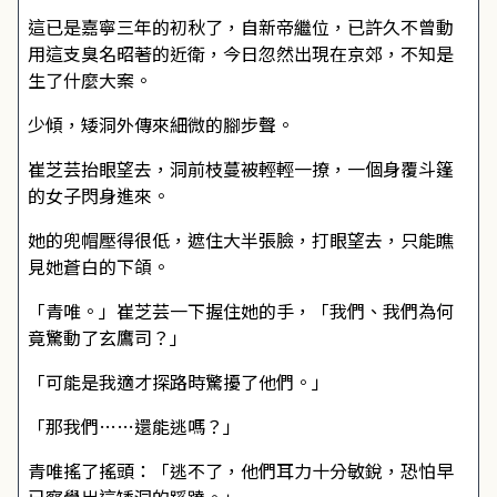
這已是嘉寧三年的初秋了，自新帝繼位，已許久不曾動
用這支臭名昭著的近衛，今日忽然出現在京郊，不知是
生了什麼大案。
少傾，矮洞外傳來細微的腳步聲。
崔芝芸抬眼望去，洞前枝蔓被輕輕一撩，一個身覆斗篷
的女子閃身進來。
她的兜帽壓得很低，遮住大半張臉，打眼望去，只能瞧
見她蒼白的下頜。
「青唯。」崔芝芸一下握住她的手，「我們、我們為何
竟驚動了玄鷹司？」
「可能是我適才探路時驚擾了他們。」
「那我們……還能逃嗎？」
青唯搖了搖頭：「逃不了，他們耳力十分敏銳，恐怕早