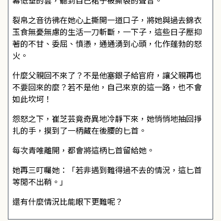
幕低垂的雲，聽到自己裙子被撕裂的聲音。
裂帛之音彷彿在她心上撕開一道口子，將她與過去錦衣
玉食無憂無慮的生活一刀斬斷，一下子，這些日子壓抑
著的不甘、委屈、憤懣，通通湧到心頭，化作蓬勃的怒
火。
什麼父親回不來了？不是他塞銀子給官府，讓父親再也
不要回來的麼？若不是他，自己來京的這一路，也不會
如此坎坷！
怨怒之下，崔芝芸竟奇異地冷靜下來，她悄悄地抽回掙
扎的手，摸到了一柄藏在後腰的匕首。
每次青唯離開，都會將這柄匕首留給她。
她再三叮囑她：「若非遇到難得過不去的情況，這匕首
等閒不出鞘。」
還有什麼情況比能眼下更難呢？