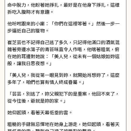
命中脫力，他盼著她掙扎，最好是在他身下掙扎，這樣
拆吃入腹時才有意趣。
他吩咐跟來的小廝：「你們在這裡等著。」然後一步一
步逼近自己的獵物。
崔芝芸也不記得自己逃了多久，只記得他滿口的酒氣混
雜著旁邊水蕩子的青苔味直令人作嘔，他喘著粗氣，俯
在她的耳邊對她說：「美人兒，從未有一個姑娘如妳這
般，讓我日思夜想。」
「美人兒，我從第一眼見到妳，就開始肖想妳了，這麼
多年了，咱們也算有情人終成眷屬。」
「芸芸，別逃了，妳父親犯下的是重案，他回不來了，
從今往後，爺就是妳的家。」
她仰起頭，看著天幕低垂的雲。
粗糙的手肆無忌憚地在她身上游走，她仰起頭，看著天