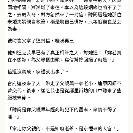
她的姻緣是自幼定下的，親家姓江，是京裡的人，因為
兩地相隔，漸漸斷了來往。本以為這段姻緣也將不了了
之，去歲入冬，對方忽然來了一封信，聽聞還是她那位
未婚夫婿親自執筆，稱是聘禮已備好，只等迎娶崔芝芸
為妻。
彼時崔父拿了這封信，嗟嘆再三。
他知道芝芸早已有了真正相許之人，對她道：「妳若實
在不想嫁，為父尋個由頭，寫信幫妳回絕了就是。」
信還沒寫成，家裡就出事了。
官府連夜來了人，帶走了父親與一家老小，連原因都不
曾交代。後來，崔芝芸也是從鄰里街坊的口中聽來了些
細枝末節。
「聽說是你父親早年經商時犯下的舊案，案情不得了
哩。」
「拿走你父親的，不是知府老爺，是京裡來的大官！」