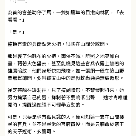
「吁——」
為首的官差勒停了馬，一雙如鷹隼的目撇向林間，「去
看看。」
「是。」
整頓有素的兵衛點起火把，很快在山間分散開。
那是裹了油氈布的火把，雨侵不滅，所照之地亮如白
晝，藉著火色望去，甚至能瞧見這些官兵衣擺上繡著的
雄鷹暗紋。他們身形快如飛梭，如一張網一般在這山野
間無聲鋪開，要叫藏匿山中的鳥獸蛇蟲通通無處遁形。
崔芝芸躲在矮洞裡，見了這副情形，不禁發起抖來，她
努力掩緊自己的唇，抑制著不要嗚咽出聲——適才青唯離
開時，提醒過她絕不可輕舉妄動的。
可是，只要是稍有點見識的人，便可知這一支在山間搜
尋的官兵，並不是尋常的官府衙役，而是只聽命於帝王
的天子近衛，玄鷹司。