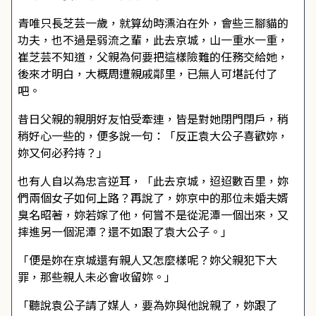
青唯只長芝芸一歲，就算幼時漂泊在外，會些三腳貓的
功夫，也不過是弱流之輩，此去京城，山一重水一重，
崔芝芸不知道，父親為何要把這樣險難的任務交給她，
後來才明白，大概周遭親戚鄰里，已無人可堪託付了
吧。
昔日父親的親朋好友怕受牽連，皆是對她閉門閉戶，稍
稍好心一些的，便多說一句：「反正袁大公子喜歡妳，
妳又何必矜持？」
也有人自以為忠言逆耳，「此去京城，迢迢數百里，妳
們兩個女子如何上路？再說了，妳京中的那位未婚夫婿
臭名昭著，妳若嫁了他，何嘗不是從泥潭一個出來，又
摔進另一個泥潭？還不如跟了袁大公子。」
「便是妳在京城還有親人又怎麼樣呢？妳父親犯下大
罪，那些親人未必會收留妳。」
「聽說袁公子請了媒人，要為妳與他說親了，妳跟了