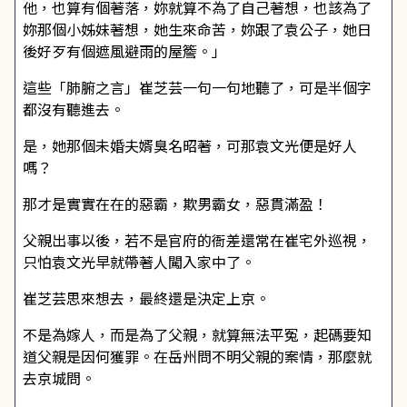
他，也算有個著落，妳就算不為了自己著想，也該為了
妳那個小姊妹著想，她生來命苦，妳跟了袁公子，她日
後好歹有個遮風避雨的屋簷。」
這些「肺腑之言」崔芝芸一句一句地聽了，可是半個字
都沒有聽進去。
是，她那個未婚夫婿臭名昭著，可那袁文光便是好人
嗎？
那才是實實在在的惡霸，欺男霸女，惡貫滿盈！
父親出事以後，若不是官府的衙差還常在崔宅外巡視，
只怕袁文光早就帶著人闖入家中了。
崔芝芸思來想去，最終還是決定上京。
不是為嫁人，而是為了父親，就算無法平冤，起碼要知
道父親是因何獲罪。在岳州問不明父親的案情，那麼就
去京城問。