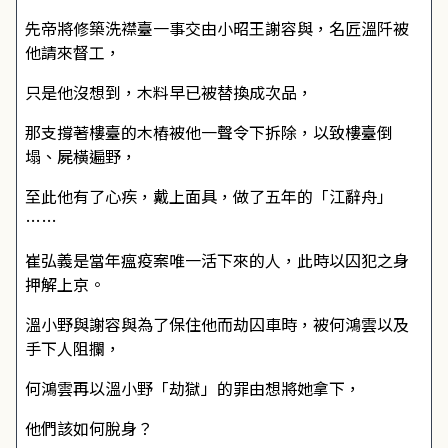
先帝將修築洗襟臺一事交由小昭王謝容與，名匠溫阡被
他請來督工，
只是他沒想到，木料早已被替換成次品，
那支撐著樓臺的木樁被他一聲令下拆除，以致樓臺倒
塌、屍橫遍野，
至此他有了心疾，戴上面具，做了五年的「江辭舟」
……
崔弘義是當年瘟疫案唯一活下來的人，此時以囚犯之身
押解上京。
溫小野與謝容與為了保住他而劫囚車時，被何鴻雲以及
手下人阻攔，
何鴻雲再以溫小野「劫獄」的罪由想將她拿下，
他們該如何脫身？