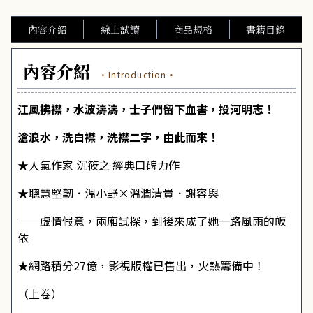
內容介紹
線上試讀
商品規格
書籍目錄
內容介紹
·Introduction·
江風拂襟，水波濤濤，士子們留下血書，投河明志！
滄浪水，洗白襟，洗襟二字，由此而來！
★人氣作家 沉筱之 經典口碑力作
★聰慧堅韌．溫小野×溫潤清貴．謝容與
──虛情假意，兩廂試探，到後來成了她一路風雨的皈
依
★網路積分27億，影視版權已售出，火熱籌備中！
（上卷）