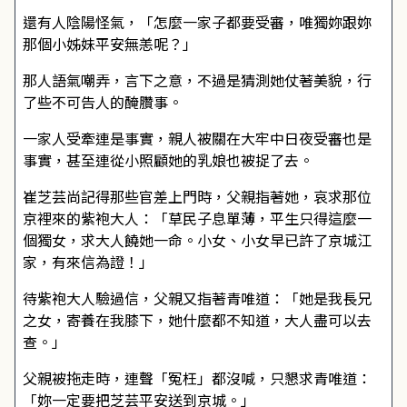
還有人陰陽怪氣，「怎麼一家子都要受審，唯獨妳跟妳
那個小姊妹平安無恙呢？」
那人語氣嘲弄，言下之意，不過是猜測她仗著美貌，行
了些不可告人的醃臢事。
一家人受牽連是事實，親人被關在大牢中日夜受審也是
事實，甚至連從小照顧她的乳娘也被捉了去。
崔芝芸尚記得那些官差上門時，父親指著她，哀求那位
京裡來的紫袍大人：「草民子息單薄，平生只得這麼一
個獨女，求大人饒她一命。小女、小女早已許了京城江
家，有來信為證！」
待紫袍大人驗過信，父親又指著青唯道：「她是我長兄
之女，寄養在我膝下，她什麼都不知道，大人盡可以去
查。」
父親被拖走時，連聲「冤枉」都沒喊，只懇求青唯道：
「妳一定要把芝芸平安送到京城。」