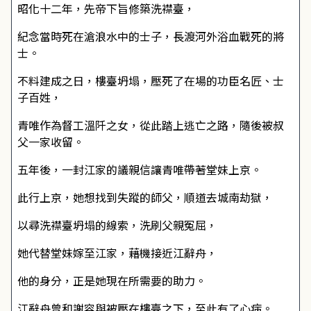
昭化十二年，先帝下旨修築洗襟臺，
紀念當時死在滄浪水中的士子，長渡河外浴血戰死的將
士。
不料建成之日，樓臺坍塌，壓死了在場的功臣名匠、士
子百姓，
青唯作為督工溫阡之女，從此踏上逃亡之路，隨後被叔
父一家收留。
五年後，一封江家的議親信讓青唯帶著堂妹上京。
此行上京，她想找到失蹤的師父，順道去城南劫獄，
以尋洗襟臺坍塌的線索，洗刷父親冤屈，
她代替堂妹嫁至江家，藉機接近江辭舟，
他的身分，正是她現在所需要的助力。
江辭舟曾和謝容與被壓在樓臺之下，至此有了心病。