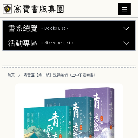
書系總覽
·Books List·
活動專區
·discount List·
文學小說 (737)
心理勵志 (176)
【2本75折】高寶小說系列全圖鑑書展
生活風格 (163)
首頁
青雲臺【第一部】洗襟無垢（上中下卷套書）
【2本7折】高寶小說系列全圖鑑書展
商業財經 (101)
【2套7折】高寶小說系列全圖鑑書展
醫療保健 (54)
【66折】高寶小說系列全圖鑑書展
親子教養 (14)
人文史哲 (74)