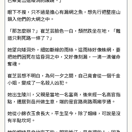
已察覺出這矮洞的蹊蹺。」
眼下不搜，只不過是擔心有漏網之魚，想先行把整座山
鎖入他們的大網之中。
「那怎麼辦？」崔芝芸臉色一白，頹然跌坐在地，「難
道只剩死路一條了？」
她望向矮洞外，細如斷線的雨絲。這雨絲好像蛛網，要
把她們困死在這昏洞之中，又好像刻漏，一滴一滴催命
奪魂。
崔芝芸想不明白，為何一夕之間，自己竟會從一個千金
小姐，變成了一名殺人凶犯。
她出生陵川，父親是當地一名富商，後來經一名高官指
點，遷居到岳州做生意，端的是官路商路兩廂亨通。
她從小錦衣玉食長大，平生至今，除了姻緣，可說是沒
有半點坎坷。