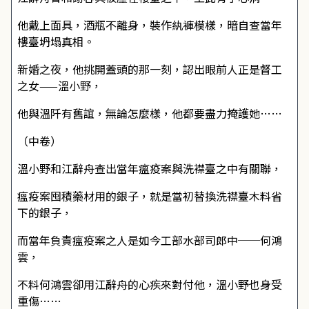
他戴上面具，酒瓶不離身，裝作紈褲模樣，暗自查當年
樓臺坍塌真相。
新婚之夜，他挑開蓋頭的那一刻，認出眼前人正是督工
之女——溫小野，
他與溫阡有舊誼，無論怎麼樣，他都要盡力掩護她……
（中卷）
溫小野和江辭舟查出當年瘟疫案與洗襟臺之中有關聯，
瘟疫案囤積藥材用的銀子，就是當初替換洗襟臺木料省
下的銀子，
而當年負責瘟疫案之人是如今工部水部司郎中──何鴻
雲，
不料何鴻雲卻用江辭舟的心疾來對付他，溫小野也身受
重傷……