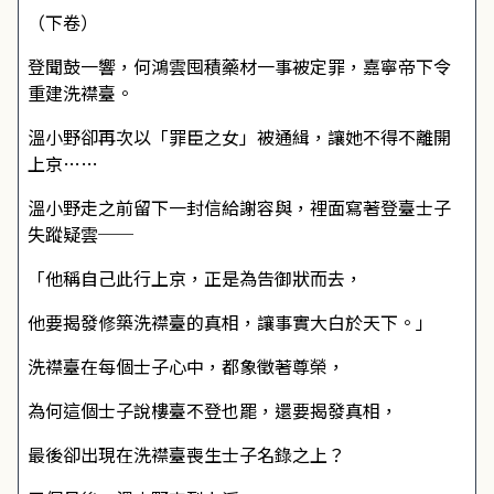
（下卷）
登聞鼓一響，何鴻雲囤積藥材一事被定罪，嘉寧帝下令
重建洗襟臺。
溫小野卻再次以「罪臣之女」被通緝，讓她不得不離開
上京……
溫小野走之前留下一封信給謝容與，裡面寫著登臺士子
失蹤疑雲──
「他稱自己此行上京，正是為告御狀而去，
他要揭發修築洗襟臺的真相，讓事實大白於天下。」
洗襟臺在每個士子心中，都象徵著尊榮，
為何這個士子說樓臺不登也罷，還要揭發真相，
最後卻出現在洗襟臺喪生士子名錄之上？