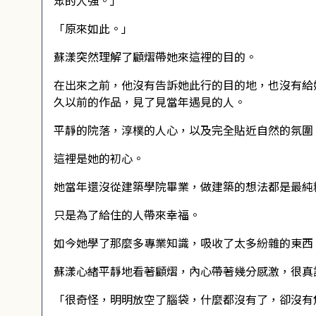
眾的人強。」
「原來如此。」
蘇漾突然理解了顧熠帶她來這裡的目的。
在出來之前，他沒有告訴她此行的目的地，也沒有給
久以前的作品，見了見當年遇見的人。
平靜的院落，淳樸的人心，以及完全貼近自然的氛圍
這裡是她的初心。
她當年還沒從建築學院畢業，做建築的想法都是最純
只是為了給住的人帶來幸福。
如今她學了那麼多專業知識，吸收了太多紛雜的東西
蘇漾心緒平靜地看著顧熠，內心帶著幾分感激，很真
「很奇怪，明明放空了腦袋，什麼都沒有了，卻沒有