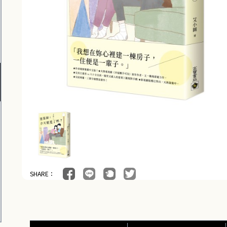
SHARE：