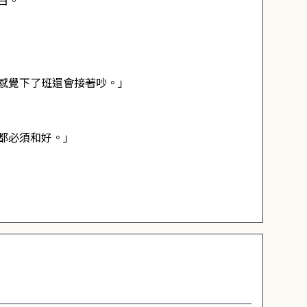
白。
感覺下了班還會接著吵。」
都必須和好。」