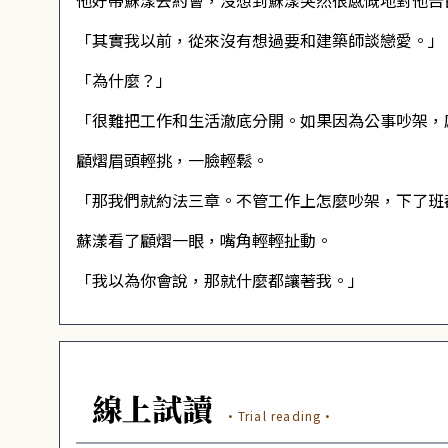
他好帶蘇漾去約會，沒想到蘇漾突然很感慨地對他告
「其實我以前，從來沒有想過要和建築師談戀愛。」
「為什麼？」
「很難把工作和生活澈底分開。如果因為公事吵架，
顧熠眉頭輕挑，一臉輕鬆。
「那我們就約法三章。不管工作上怎麼吵架，下了班
蘇漾看了顧熠一眼，嘴角輕輕扯動。
「我以為你會說，那就什麼都讓著我。」
線上試讀
·Trial reading·