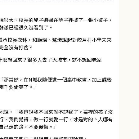
院很大，校長的兒子媳婦在院子裡擺了一張小桌子，
蘇漾已經很久沒看到了。
繼承校長衣缽，和顧熠、蘇漾說起對皎月村小學未來
完全沒有打岔。
什麼想回來？很多人去了大城市，就不想回老家
「那當然，在N城我隨便進一個高中教書，加上課後
兩千要偷笑了。」
地說，「我爸說我不回來就不認我了。這裡的孩子沒
行，我倒覺得，做一行就愛一行，才是對的。人哪有
自己走的路，不要後悔。」