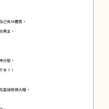
自己有Ｍ體質。
的男友，
神分裂。
下手？！
完直接倒頭大睡。