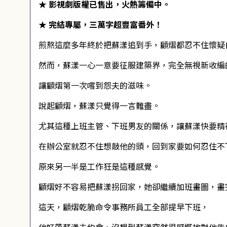
★ 影視劇版權已售出，火熱籌備中。
★ 完結專屬，三萬字超豐富番外！
煎熬這麼多年終於把蘇漾追到手，顧熠都忍不住懷疑
然而，蘇漾一心一意要征服建築界，完全無視新收編
讓顧熠第一次嚐到怨夫的滋味。
說起顧熠，蘇漾只覺得一言難盡。
尤其這種上班主管、下班男友的關係，讓蘇漾快要精
在辦公室就忍不住想敲他的頭，回到家要如何忍住不
原來另一半是工作狂是這種感覺。
顧熠好不容易把蘇漾拐回家，她卻繼續加班畫圖，畫
這天，顧熠乾脆命令事務所員工全部提早下班，