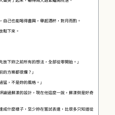
大聲哭了起來，嚇得兩人趕緊離開院落。
，自己也能喝得盡興，舉起酒杯，對月而酌。
放鬆下來。
先放下妳之前所有的想法，全部從零開始。」
前的方案都很爛？」
過猛，不是妳的風格。」
評論過蘇漾的設計，現在他這麼一說，蘇漾倒是好奇
達成什麼樣子，至少妳在嘗試表達，比很多只知道從