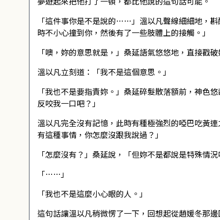
夢遊起來把他打了一頓，都比他說的這句話可能。
「這件事你是不是說的……」溫以凡聲線細細地，斟
時不小心撞到你，然後有了一些肢體上的接觸。」
「噢，妳的意思就是，」桑延語氣悠悠地，直接戳破
溫以凡立刻道：「我不是這個意思。」
「我也不是要指責妳。」桑延碎髮散落額前，神色悠
反咬我一口吧？」
溫以凡完全沒有記憶，此時有種極強烈的啞巴吃黃連
有這種事情，你怎麼沒跟我說過？」
「怎麼沒有？」桑延說，「但妳不是都說是特殊情況
「……」
「我也不是這麼小心眼的人。」
這句話讓溫以凡稍微愣了一下，回想起從趙媛冬那邊