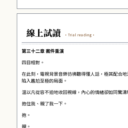
線上試讀
·Trial reading·
第三十二章 案件重演
四目相對。
在此刻，電視背景音樂彷彿聽得懂人話，極其配合地
陷入尷尬至極的局面。
溫以凡從容不迫地收回視線，內心的情緒卻如同驚濤
抱住我、親了我一下。
抱。
親。