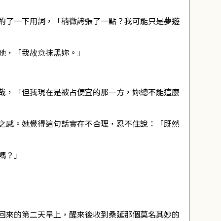
酌了一下用詞，「稍微誇張了一點？我可能只是夢遊
她，「我故意抹黑妳。」
哉，「但我現在是被占便宜的那一方，妳總不能這麼
之感。她覺得這句話實在不合理，忍不住說：「既然
嗎？」
回來的第二天早上，醒來後收到桑延那個莫名其妙的