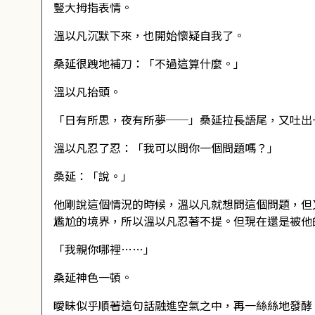
豎大拇指表情。
溫以凡沉默下來，也開始懷疑自我了。
桑延很跩地補刀：「不過這算什麼。」
溫以凡抬頭。
「日有所思，夜有所夢──」桑延拉長語尾，又吐出
溫以凡忍了忍：「我可以問你一個問題嗎？」
桑延：「說。」
他剛說這個情況的時候，溫以凡就想問這個問題，但
尷尬的境界，所以溫以凡忍著不提。但現在還是被他
「我親你哪裡……」
桑延神色一頓。
曖昧似乎順著這句話融進空氣之中，再一絲絲地發酵