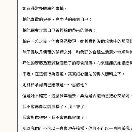
她有非常多顧慮的事情，
怕他喜歡的只是，高中時的那個自己；
怕他還會介意自己曾經給他帶來的傷害；
怕在一起之後，他會突然發現，她其實也沒他想像中的那麼
除了溫以凡偶爾的夢遊之外，和桑延的合租生活意外地順利
拜他的廚藝及塞滿整個屋子的零食所賜，向來纖瘦的她還變
不過，在這個行為霸道，其實細心體貼的男人照料之下，
她終於承認自己應該是……喜歡他？
但是她不確定，這麼多年過去，桑延是否還願意把心交給她
我不會再像以前那樣了，我不會了。
我會對你很好，我不會再傷害你了。
所以我們可不可以一直像現在這樣，你可不可以一直陪著我