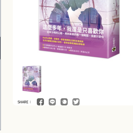
SHARE：