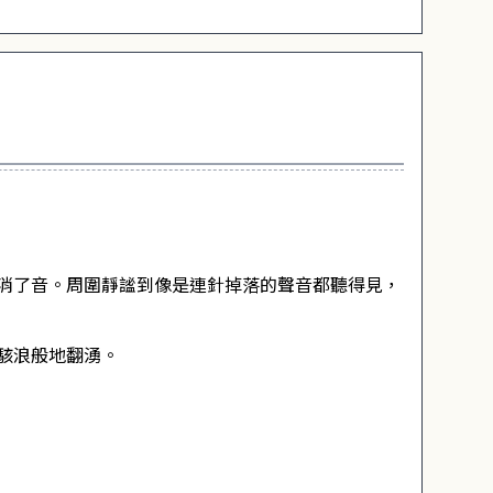
消了音。周圍靜謐到像是連針掉落的聲音都聽得見，
駭浪般地翻湧。