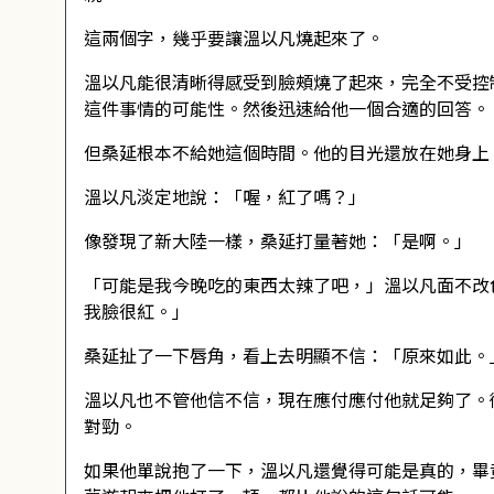
這兩個字，幾乎要讓溫以凡燒起來了。
溫以凡能很清晰得感受到臉頰燒了起來，完全不受控
這件事情的可能性。然後迅速給他一個合適的回答。
但桑延根本不給她這個時間。他的目光還放在她身上
溫以凡淡定地說：「喔，紅了嗎？」
像發現了新大陸一樣，桑延打量著她：「是啊。」
「可能是我今晚吃的東西太辣了吧，」溫以凡面不改
我臉很紅。」
桑延扯了一下唇角，看上去明顯不信：「原來如此。
溫以凡也不管他信不信，現在應付應付他就足夠了。
對勁。
如果他單說抱了一下，溫以凡還覺得可能是真的，畢