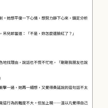
制。她想平復一下心情，想努力靜下心來，鎮定分析
，吊兒郎當道：「不是，妳怎麼還臉紅了？」
色地找理由，說話也不慌不忙地，「剛剛我朋友也說
」
衝擊一過，她再一細想，又覺得桑延說的這句話不太
竟這行為的難度不大。但加上親……溫以凡覺得自己