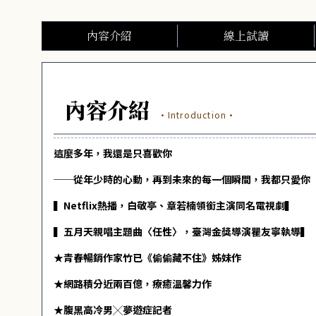
內容介紹
線上試讀
內容介紹
·Introduction·
這麼多年，我還是只喜歡你
──從年少時的心動，再到未來的每一個瞬間，我都只愛你
▍Netflix熱播，白敬亭、章若楠領銜主演同名電視劇▍
▍五月天親唱主題曲〈任性〉，臺灣金獎導演瞿友寧執導▍
★青春暢銷作家竹已《偷偷藏不住》姊妹作
★網路積分近兩百億，療癒溫馨力作
★腹黑高冷男╳夢遊症記者