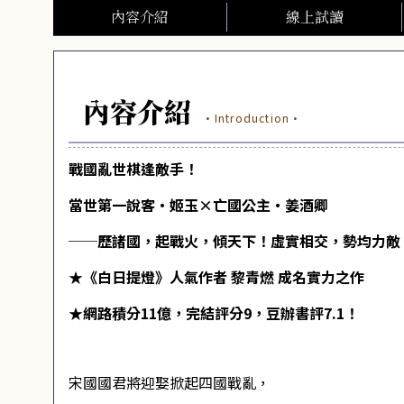
內容介紹
線上試讀
內容介紹
·Introduction·
戰國亂世棋逢敵手！
當世第一說客‧姬玉×亡國公主‧姜酒卿
──歷諸國，起戰火，傾天下！虛實相交，勢均力敵
★《白日提燈》人氣作者 黎青燃 成名實力之作
★網路積分11億，完結評分9，豆辦書評7.1！
宋國國君將迎娶掀起四國戰亂，