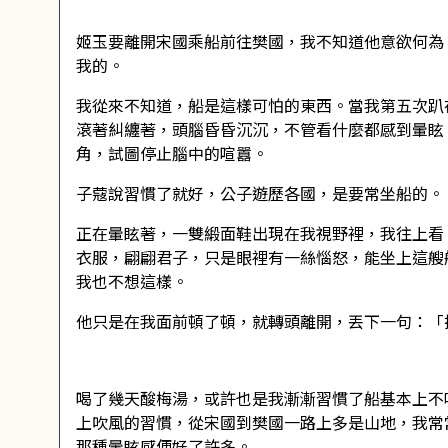
姬玉要離開宋國乘船前往樊國，我不知道他意欲何為
我的。
我從來不知道，船是這樣可怕的東西。當我第五次趴
滾著糾纏著，頭腦昏昏沉沉，不管看什麼都感到暈眩
角，試圖停止腦中的喧囂。
子蔻說習慣了就好，公子遊歷各國，是要常坐船的。
正在暈眩著，一雙緞面鞋出現在我視野裡，我往上看
衣服，翩翩君子，只是眼裡有一絲惱怒，能坐上這艘
我也不想這樣。
他只是在我面前頓了頓，就轉頭離開，丟下一句：「
喝了幾天酸梅湯，或許也是我漸漸習慣了船基本上不
上吹風的習慣，從宋國到樊國一路上多是山地，我常
那種暈眩感便好了許多。