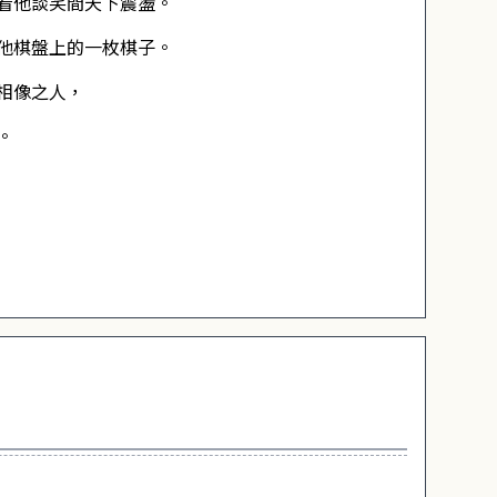
看他談笑間天下震盪。
他棋盤上的一枚棋子。
相像之人，
。