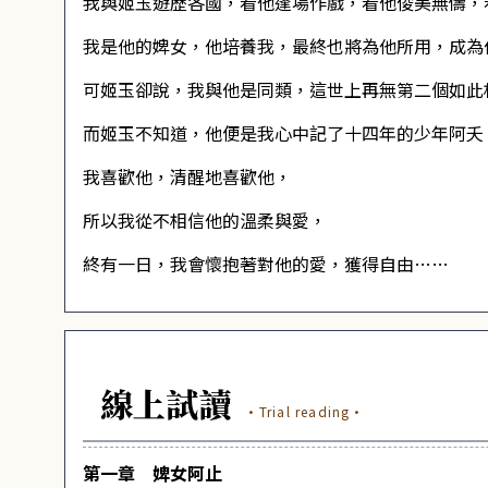
我與姬玉遊歷各國，看他逢場作戲，看他俊美無儔，
我是他的婢女，他培養我，最終也將為他所用，成為
可姬玉卻說，我與他是同類，這世上再無第二個如此
而姬玉不知道，他便是我心中記了十四年的少年阿夭
我喜歡他，清醒地喜歡他，
所以我從不相信他的溫柔與愛，
終有一日，我會懷抱著對他的愛，獲得自由……
線上試讀
·Trial reading·
第一章 婢女阿止