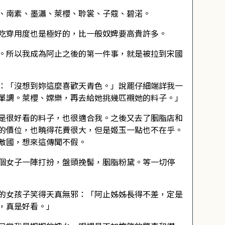
、南素、墨瀟、萊櫻、聆裳、子蔻、碧渃。
吃穿用度也是極好的，比一般奴婢要高貴許多。
。所以我成為阿止之後的第一件事，就是被拉到宋國
：「沒想到妳這麼喜歡天青色。」說罷仔細端詳我一
單調。萊櫻、嫦樂，再去給她挑幾匹襯她的料子。」
是很好看的料子，也很適合我。之後又去了胭脂店和
的價位，也曉得花費很大，但是姬玉一點也不在乎。
敵國，想來這傳聞不假。
個女子一陣打扮，盤頭挽髻，胭脂粉黛。等一切停
的女孩子笑得天真無邪：「阿止姊姊長得不差，定是
，真是好看。」