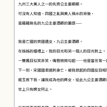
九州三大美人之一的先齊公主姜期期。
可沒有人知道，四國之亂與美人禍水的背後，
是籍籍無名的九公主姜酒卿的籌謀——
我是亡國的齊國遺女，九公主姜酒卿。
在姊姊的婚禮上，我的目光和另一個人的目光對上。
一雙鳳目似笑非笑，嘴唇微微勾起──他是當世第一
下一刻，宋國國君遇刺身亡，被我掀起的四國反目相
姬玉救下我，讓我成為他的婢女，從此九公主姜酒卿
世上只有婢女阿止。