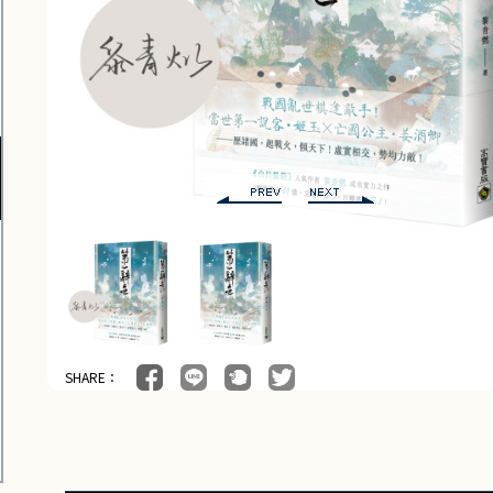
SHARE：