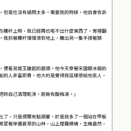
，但是也沒有過問太多。需要我的時候，他自會告訴
在欄杆上時，我已經再也嘔不出什麼東西了，胃裡翻
。我抓著欄杆慢慢滑到地上，騰出另一隻手揉著額
，便看見姬玉皺起的眉頭。他今天穿著宋國銀冰緞的
船的人非富即貴，他大約是覺得我這樣很給他丟人，
把妳自己清理乾淨，廚房有酸梅湯。」
吐了，只是偶爾有點頭暈。於是我多了一個站在甲板
常望著岸邊蒼翠的山林，山上煙霧繚繞，生機盎然，