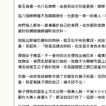
姬玉身邊一共八名樂婢，由長到幼分別是夏菀、嫦樂
這八個樂婢雖不及期期絕世，也都是一等一的美人，
她們每人都有一套專屬於自己的東西，從衣服到首飾
最好的綢緞鋪錦繡軒挑衣料。
我點出那幾匹綢布的時候，姬玉似乎有些驚訝，他說
番，笑起來：「倒是挺適合妳的，但全是天青色未免
兩個女子應諾，不一會兒的功夫便挑出幾匹來，確實
首飾店，東西全部都是訂做的，我雖不大瞭解市面上
傳言說姬玉公子善於經商，在各國遊歷之間已是富可
衣服一送來我就被勒令換了衣服坐在鏡子前面，任四
當，我望著鏡子裡的自己，幾乎認不出。
鏡子裡我的面容上方又出現一張美人臉，不過十六七
跟在大美人身邊久了，都沒自信打扮了。這麼一收拾