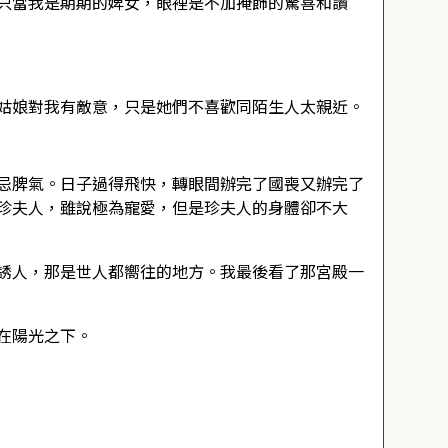
只當我是期期的婢女，眼裡是不加掩飾的驚喜和讚
姑娘對我有敵意，只是她們不喜歡同陌生人太親近。
忌脾氣。日子過得飛快，轉眼間辦完了國喪又辦完了
珍夫人，雖說極為寵愛，但是珍夫人的身體卻不大
誘人，那是世人都嚮往的地方。我最後看了那宮殿一
在陽光之下。