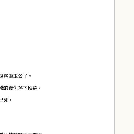
說客姬玉公子。
殘的復仇落下帷幕。
已死，