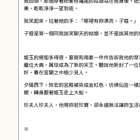
我回頭，那個穿著粉紫色羅裙的姑娘站在我身後。她
美，乾乾淨淨一望到底。
我笑起來，拉著她的手：「哪裡有妳漂亮，子蔻。」
子蔻是第一個同我說笑聊天的姑娘，並不是說其他的
姬玉的規矩多得很，夏菀和南素一件件告訴我他的禁
繼位大典，厲琰成為了新的宋王。聽說他新封了一位
好，養在宮闈之中極少見人。
夕陽西下，恢宏的宮殿被染成金紅色，彷彿仙宮一樣
眼，轉身跟著姬玉走上大船。
珍夫人珍夫人，他視妳若珍寶，卻永遠無法讓妳生活
※