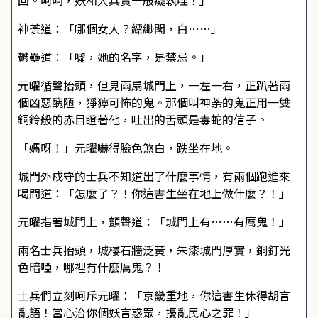
回。呵呵，妖和人其實一般癡執哩！」
神荼道：「哪個女人？縹緲閣，白……」
鬱壘道：「噓，她的名字，是禁忌。」
元曜循聲抬頭，但見兩扇城門上，一左一右，正趴著兩
個凶惡醜陋，猙獰可怖的鬼。那個叫神荼的鬼正用一雙
銅鈴般的赤目瞪著他，吐出的舌頭是毒蛇的信子。
「媽呀！」元曜嚇得臉色煞白，跌坐在地。
城門外戍守的士兵不知道出了什麼事情，有兩個跑進來
喝問道：「怎麼了？！你這書生坐在地上做什麼？！」
元曜指著城門上，顫聲道：「城門上有……有厲鬼！」
兩名士兵抬頭，城樓石牆泛黃，朱漆城門厚實，銅釘光
色暗啞，哪裡有什麼厲鬼？！
士兵們立刻呵斥元曜：「京畿重地，你這書生休得胡言
亂語！當心治你個妖言惑眾，擾亂民心之罪！」