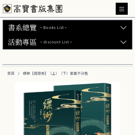
書系總覽
·Books List·
活動專區
·discount List·
文學小說 (737)
心理勵志 (176)
【2本75折】高寶小說系列全圖鑑書展
生活風格 (163)
首頁
縹緲【提燈卷】（上）（下）套書不分售
【2本7折】高寶小說系列全圖鑑書展
商業財經 (101)
【2套7折】高寶小說系列全圖鑑書展
醫療保健 (54)
【66折】高寶小說系列全圖鑑書展
親子教養 (14)
人文史哲 (74)