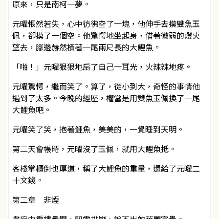
原來，只是南柯一夢。
元曜悵然若失，心中彷彿空了一塊，他伸手去摸雙魚玉
佩，卻摸了一個空。他驚愕地坐起身，借著微弱的燈火
望去，腳邊赫然橫著一尾兩尺長的大鯉魚。
「啪！」元曜狠狠地扇了自己一耳光，火辣辣地疼。
元曜驚愕，繼而笑了。算了，從小到大，奇怪的事情他
遇到了太多。今晚的經歷，權當是用雙魚玉佩換了一尾
大鯉魚吧。
元曜笑了笑，抱著鯉魚，美美的，一覺睡到天明。
第二天會帳時，元曜沒了玉佩，就用大鯉魚抵。
客棧掌櫃倒也厚道，稱了大鯉魚的重量，還給了元曜二
十文錢。
第二章 非煙