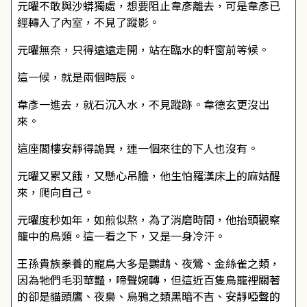
元曜不敢與沙蟒獨處，想要阻止韋彥離去，可是韋彥已
經轉入了內室，不見了蹤影。
元曜無奈，只得遠遠走開，站在臨水的軒窗前等候。
這一候，就是兩個時辰。
韋彥一進去，就石沉入水，不見蹤跡。韋德玄更沒出
來。
這座閣樓安靜得詭異，連一個來往的下人也沒有。
元曜又累又餓，又懸心吊膽，他生怕羅漢床上的麻姑醒
來，爬向自己。
元曜度秒如年，如煎似熬，為了消磨時間，他抬頭觀察
籠中的鳥類。這一看之下，又是一身冷汗。
王孫貴族豢養的寵鳥大多是鸚鵡、夜鶯、金絲雀之類，
因為牠們毛羽華豔，啼聲婉轉，但這近百隻鳥籠裡關著
的卻是貓頭鷹、夜梟、烏鴉之類黑暗不吉、安靜啞聲的