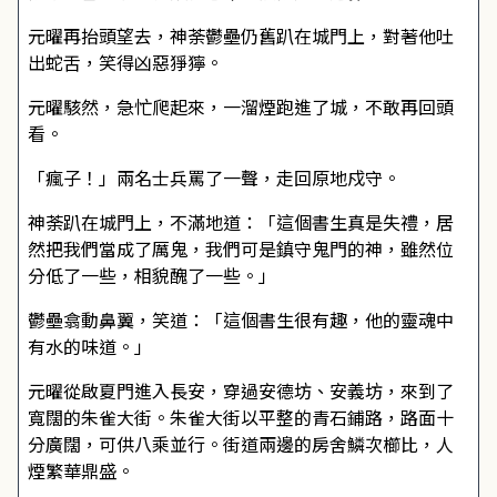
元曜再抬頭望去，神荼鬱壘仍舊趴在城門上，對著他吐
出蛇舌，笑得凶惡猙獰。
元曜駭然，急忙爬起來，一溜煙跑進了城，不敢再回頭
看。
「瘋子！」兩名士兵罵了一聲，走回原地戍守。
神荼趴在城門上，不滿地道：「這個書生真是失禮，居
然把我們當成了厲鬼，我們可是鎮守鬼門的神，雖然位
分低了一些，相貌醜了一些。」
鬱壘翕動鼻翼，笑道：「這個書生很有趣，他的靈魂中
有水的味道。」
元曜從啟夏門進入長安，穿過安德坊、安義坊，來到了
寬闊的朱雀大街。朱雀大街以平整的青石鋪路，路面十
分廣闊，可供八乘並行。街道兩邊的房舍鱗次櫛比，人
煙繁華鼎盛。