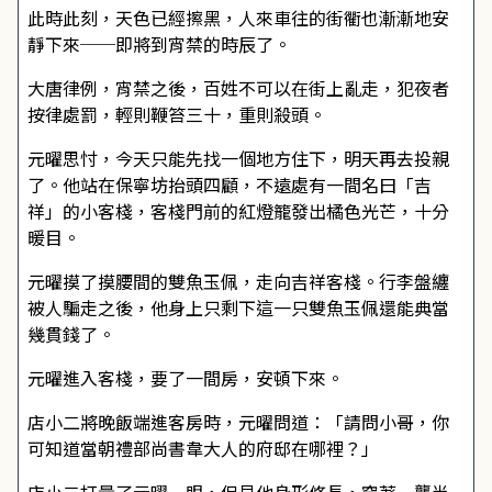
此時此刻，天色已經擦黑，人來車往的街衢也漸漸地安
靜下來──即將到宵禁的時辰了。
大唐律例，宵禁之後，百姓不可以在街上亂走，犯夜者
按律處罰，輕則鞭笞三十，重則殺頭。
元曜思忖，今天只能先找一個地方住下，明天再去投親
了。他站在保寧坊抬頭四顧，不遠處有一間名曰「吉
祥」的小客棧，客棧門前的紅燈籠發出橘色光芒，十分
暖目。
元曜摸了摸腰間的雙魚玉佩，走向吉祥客棧。行李盤纏
被人騙走之後，他身上只剩下這一只雙魚玉佩還能典當
幾貫錢了。
元曜進入客棧，要了一間房，安頓下來。
店小二將晚飯端進客房時，元曜問道：「請問小哥，你
可知道當朝禮部尚書韋大人的府邸在哪裡？」