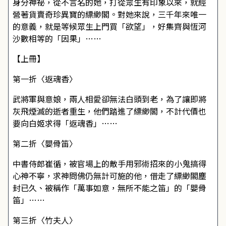
身分神祕，從不言名的她，打從眾生有印象以來，就經
營著貨賣奇珍異寶的縹緲閣。對她來說，三千年來唯一
的意義，就是等候眾生上門買「欲望」，好集齊與恆河
沙數相等的「因果」……
【上冊】
第一折〈返魂香〉
武將軍與意娘，兩人相愛卻無法白頭到老，為了讓即將
灰飛煙滅的逝者重生，他們踏進了縹緲閣，不計代價也
要向白姬求得「返魂香」……
第二折〈嬰骨笛〉
中書侍郎崔循，被官場上的敵手用邪術招來的小鬼搞得
心神不寧，求神問佛仍無計可施的他，借走了縹緲閣塵
封已久、被稱作「萬事如意，無所不能之笛」的「嬰骨
笛」……
第三折〈竹夫人〉