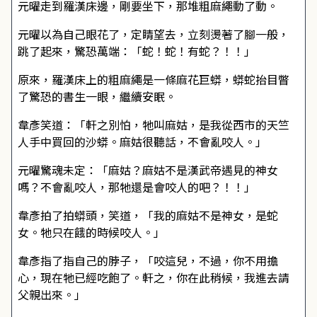
元曜走到羅漢床邊，剛要坐下，那堆粗麻繩動了動。
元曜以為自己眼花了，定睛望去，立刻燙著了腳一般，
跳了起來，驚恐萬端：「蛇！蛇！有蛇？！！」
原來，羅漢床上的粗麻繩是一條麻花巨蟒，蟒蛇抬目瞥
了驚恐的書生一眼，繼續安眠。
韋彥笑道：「軒之別怕，牠叫麻姑，是我從西市的天竺
人手中買回的沙蟒。麻姑很聽話，不會亂咬人。」
元曜驚魂未定：「麻姑？麻姑不是漢武帝遇見的神女
嗎？不會亂咬人，那牠還是會咬人的吧？！！」
韋彥拍了拍蟒頭，笑道，「我的麻姑不是神女，是蛇
女。牠只在餓的時候咬人。」
韋彥指了指自己的脖子，「咬這兒，不過，你不用擔
心，現在牠已經吃飽了。軒之，你在此稍候，我進去請
父親出來。」