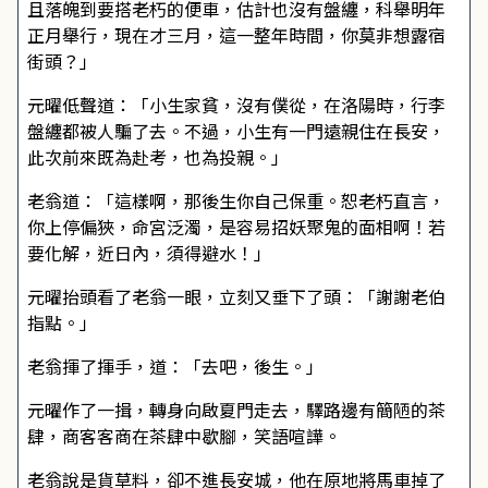
且落魄到要搭老朽的便車，估計也沒有盤纏，科舉明年
正月舉行，現在才三月，這一整年時間，你莫非想露宿
街頭？」
元曜低聲道：「小生家貧，沒有僕從，在洛陽時，行李
盤纏都被人騙了去。不過，小生有一門遠親住在長安，
此次前來既為赴考，也為投親。」
老翁道：「這樣啊，那後生你自己保重。恕老朽直言，
你上停偏狹，命宮泛濁，是容易招妖聚鬼的面相啊！若
要化解，近日內，須得避水！」
元曜抬頭看了老翁一眼，立刻又垂下了頭：「謝謝老伯
指點。」
老翁揮了揮手，道：「去吧，後生。」
元曜作了一揖，轉身向啟夏門走去，驛路邊有簡陋的茶
肆，商客客商在茶肆中歇腳，笑語喧譁。
老翁說是貨草料，卻不進長安城，他在原地將馬車掉了