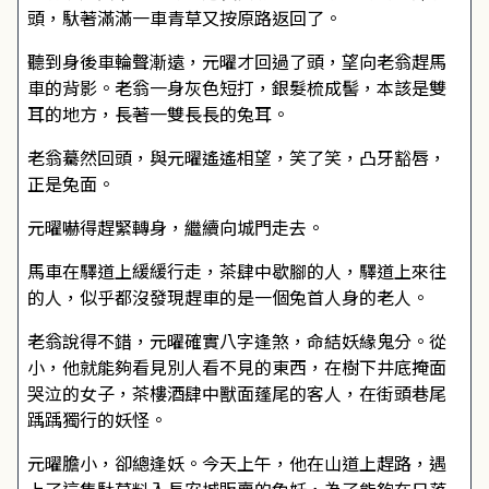
頭，馱著滿滿一車青草又按原路返回了。
聽到身後車輪聲漸遠，元曜才回過了頭，望向老翁趕馬
車的背影。老翁一身灰色短打，銀髮梳成髻，本該是雙
耳的地方，長著一雙長長的兔耳。
老翁驀然回頭，與元曜遙遙相望，笑了笑，凸牙豁唇，
正是兔面。
元曜嚇得趕緊轉身，繼續向城門走去。
馬車在驛道上緩緩行走，茶肆中歇腳的人，驛道上來往
的人，似乎都沒發現趕車的是一個兔首人身的老人。
老翁說得不錯，元曜確實八字逢煞，命結妖緣鬼分。從
小，他就能夠看見別人看不見的東西，在樹下井底掩面
哭泣的女子，茶樓酒肆中獸面蓬尾的客人，在街頭巷尾
踽踽獨行的妖怪。
元曜膽小，卻總逢妖。今天上午，他在山道上趕路，遇