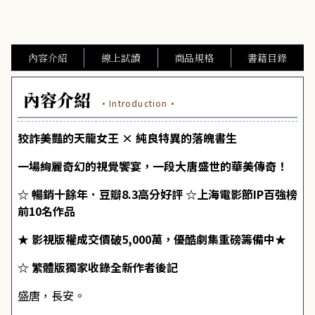
內容介紹
線上試讀
商品規格
書籍目錄
內容介紹
·Introduction·
狡詐美豔的天龍女王 × 純良特異的落魄書生
一場絢麗奇幻的視覺饗宴，一段大唐盛世的華美傳奇！
☆ 暢銷十餘年．豆瓣8.3高分好評 ☆上海電影節IP百強榜
前10名作品
★ 影視版權成交價破5,000萬，優酷劇集重磅籌備中★
☆ 繁體版獨家收錄全新作者後記
盛唐，長安。