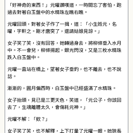
「好神奇的東西！」元曜讚嘆道，一時間忘了害怕，跑
過去對著白玉盤中的水精珠左瞧右瞧。
元曜回頭，對著女子作了一揖，道：「小生姓元，名
曜，字軒之。剛才唐突了，還請姑娘見諒。」
女子笑了笑，沒有回答，她轉過身去，將柳條垂入水月
中。不一會兒，柳條揚起，銀光閃沒，又是三枚水精珠
跌入白玉盤中。
元曜一直站在橋上，望著女子垂釣，也不離去，也不說
話。
漸漸的，圓月偏西時，白玉盤中已經盛滿了水精珠。
女子抬頭，見已是三更天色，笑道，「元公子，你該回
去了，生魂離體太久，會傷耗元神。」
元曜不解：「欸？」
女子笑了笑，也不解釋，上下打量了元曜一眼。她狹長