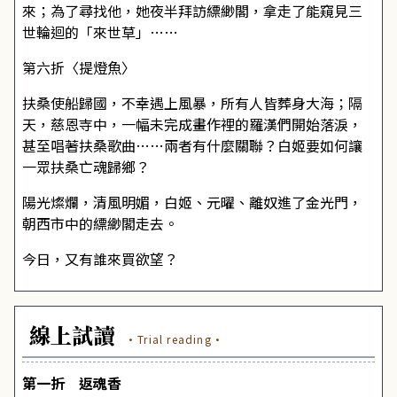
來；為了尋找他，她夜半拜訪縹緲閣，拿走了能窺見三
世輪迴的「來世草」……
第六折〈提燈魚〉
扶桑使船歸國，不幸遇上風暴，所有人皆葬身大海；隔
天，慈恩寺中，一幅未完成畫作裡的羅漢們開始落淚，
甚至唱著扶桑歌曲……兩者有什麼關聯？白姬要如何讓
一眾扶桑亡魂歸鄉？
陽光燦爛，清風明媚，白姬、元曜、離奴進了金光門，
朝西市中的縹緲閣走去。
今日，又有誰來買欲望？
線上試讀
·Trial reading·
第一折 返魂香