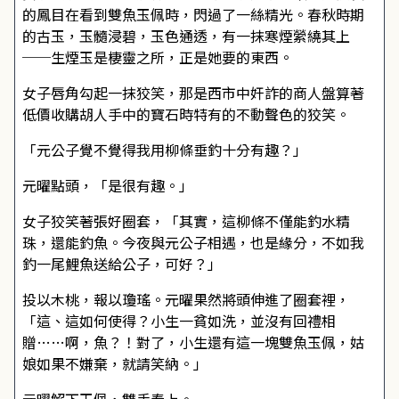
的鳳目在看到雙魚玉佩時，閃過了一絲精光。春秋時期
的古玉，玉髓浸碧，玉色通透，有一抹寒煙縈繞其上
──生煙玉是棲靈之所，正是她要的東西。
女子唇角勾起一抹狡笑，那是西市中奸詐的商人盤算著
低價收購胡人手中的寶石時特有的不動聲色的狡笑。
「元公子覺不覺得我用柳條垂釣十分有趣？」
元曜點頭，「是很有趣。」
女子狡笑著張好圈套，「其實，這柳條不僅能釣水精
珠，還能釣魚。今夜與元公子相遇，也是緣分，不如我
釣一尾鯉魚送給公子，可好？」
投以木桃，報以瓊瑤。元曜果然將頭伸進了圈套裡，
「這、這如何使得？小生一貧如洗，並沒有回禮相
贈……啊，魚？！對了，小生還有這一塊雙魚玉佩，姑
娘如果不嫌棄，就請笑納。」