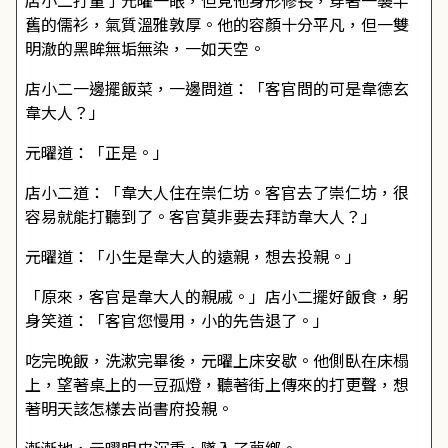
店小二打量了元曜一眼，但見他身形修長，穿著一襲半
舊的儒衫，氣質溫雅敦厚。他的容顏十分平凡，但一雙
明澈的黑眸無垢無染，一如天空。
店小二一邊擺飯菜，一邊問道：「客官問的可是韋德玄
韋大人？」
元曜道：「正是。」
店小二道：「韋大人住在崇仁坊。客官去了崇仁坊，很
容易就能打聽到了。客官莫非要去拜訪韋大人？」
元曜道：「小生是韋大人的遠親，想去投親。」
「原來，客官是韋大人的親戚。」店小二擺好飯食，躬
身笑道：「客官您慢用，小的先告退了。」
吃完晚飯，洗漱完畢後，元曜上床安歇。他側臥在床榻
上，望著桌上的一豆孤燈，聽著街上傳來的打更聲，想
著明天該怎樣去尚書府投親。