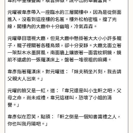
韋府中重樓疊閣，馭雲排嶽，說不出的華麗富貴。
元曜被韋彥帶入一座臨水的三層閣樓中，因為是從側面
進入，沒看到這座樓的名匾。樓外松柏密植，擋了光
線，閣樓內的大廳中十分幽暗，冷氣森森。
元曜舉目環視大廳，但見大廳中懸掛著大大小小許多籠
子，籠子裡關著各種鳥類，卻十分安靜。大廳北面立著
一架梨木水墨屏風，南面牆上鑲嵌著一面雲紋銅鏡，鏡
前不遠處的一張羅漢床上，盤著一堆很粗的麻繩。
韋彥指著羅漢床，對元曜道：「妹夫稍坐片刻，我去請
父親大人出來。」
元曜的臉又是一紅，道：「韋兄還是叫小生軒之吧，父
母之命，尚未成禮，韋兄這樣叫，恐壞了小姐的清
譽。」
韋彥似在忍笑，點頭：「軒之倒是一個知書識禮之人，
你也叫我丹陽吧。」