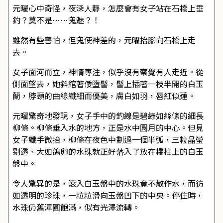
元曜心中奇怪，夜深人靜，怎麼會有女子站在石橋上垂
釣？莫不是……鬼魅？！
雖然有些害怕，但鬼使神差的，元曜抬腳向石橋上走
去。
女子面河而立，神情專注，似乎沒有察覺有人走近。從
側面望去，她斜綰著倭墮髻，髻上插著一枝半開的白玉
蘭，脖頸的曲線纖細而優美，膚白如羽，唇紅似蓮。
元曜驚奇地發現，女子手中的釣線是碧綠如絲絛的細長
柳條。柳條垂入水的地方，正是水中圓月的中心。但見
女子纖手微抬，柳條在夜色中劃過一個半弧，三粒晶瑩
剔透、大如鴿卵的水珠就正好落入了放在橋柱上的白玉
盤中。
令人驚異的是，滾入白玉盤中的水珠竟不散作水，而彷
如透明的珍珠，一粒粒滑向玉盤凹下的中央。停住時，
水珠仍舊渾圓飽滿，似有光澤流轉。