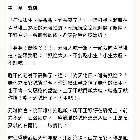
第一章 雙鯉
「這位後生，快醒醒，到長安了！」一陣推搡，將躺在
青草堆上熟睡的元曜拍醒，他恍恍惚惚地睜開了眼睛，
正好看見一張鶴髮雞皮，凸牙豁唇的臉靠近。
「啊啊！妖怪？！！」元曜大吃一驚，一頭栽向青草堆
裡，語帶哭腔：「妖怪大人，不要吃小生！小生太瘦，
不好吃……」
趕車的老翁不高興了，道：「光天化日，哪有妖怪？！
老朽來長安城貨草料，你這後生半路搭了老朽的便車，
也不說一句感謝的話語，上了車就倒頭大睡，睡醒了就
作怪！喏，到城門了，下車吧！」
元曜聞言，從草堆中抬起頭，馬車正好停在驛路上，前
方不到一百公尺處，一座巍峨的城門遙遙入目，正是長
安城的右南門──啟夏門。
時值盛唐武后光宅年間，東都洛陽，西京長安，俱是風