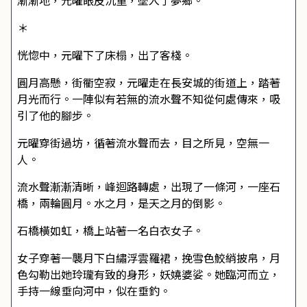
漸漸地，元曜眼皮沉重，墜入了夢鄉。
＊
恍惚中，元曜下了床榻，出了客棧。
圓月高懸，街衢空寂，元曜走在長安城的街道上，踏著
月光而行。一陣似有若無的流水聲不知從何處傳來，吸
引了他的腳步。
元曜穿街過坊，循著流水聲而去，目之所見，空無一
人。
流水聲漸漸清晰，峰迴路轉處，出現了一條河，一座石
橋，兩輪圓月。水之月，是天之月的倒影。
石橋橫如虹，橋上站著一名白衣女子。
女子穿著一襲月下白繡浮雲羅裙，挽雪色鮫綃披帛，月
色勾勒出她玲瓏有致的身形，妖嬈婆娑。她臨河而立，
手持一線垂向河中，似在垂釣。