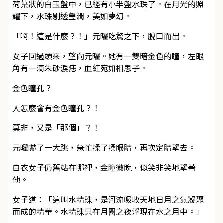
荷葉狀的白玉盤中，已經有小半盤水珠了。在月光的照
耀下，水珠剔透瑩潤，美如夢幻。
「啊！這是什麼？！」元曜吃驚之下，脫口而出。
女子回過頭來，望向元曜。她有一雙暗金色的瞳，左眼
角有一滴朱砂淚痣，血紅宛如相思子。
金色瞳孔？
人怎麼會有金色瞳孔？！
莫非，又是「那個」？！
元曜嚇了一大跳，急忙揉了揉眼睛，再次定睛望去。
白衣女子仍舊站在哪裡，金瞳微睨，似笑非笑地望著
他。
女子道：「這叫水精珠，是河流吸收天地日月之氣凝聚
而成的精華。水精珠只在月圓之夜浮現在水之月中。」