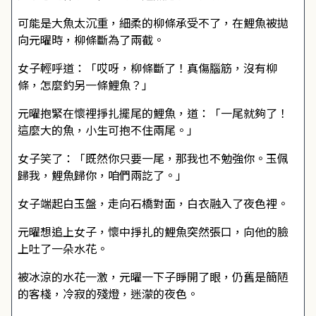
可能是大魚太沉重，細柔的柳條承受不了，在鯉魚被拋
向元曜時，柳條斷為了兩截。
女子輕呼道：「哎呀，柳條斷了！真傷腦筋，沒有柳
條，怎麼釣另一條鯉魚？」
元曜抱緊在懷裡掙扎擺尾的鯉魚，道：「一尾就夠了！
這麼大的魚，小生可抱不住兩尾。」
女子笑了：「既然你只要一尾，那我也不勉強你。玉佩
歸我，鯉魚歸你，咱們兩訖了。」
女子端起白玉盤，走向石橋對面，白衣融入了夜色裡。
元曜想追上女子，懷中掙扎的鯉魚突然張口，向他的臉
上吐了一朵水花。
被冰涼的水花一激，元曜一下子睜開了眼，仍舊是簡陋
的客棧，冷寂的殘燈，迷濛的夜色。