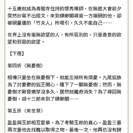
十五歲就成為青龍寺住持的懷秀禪師，在無遮大會前夕
突然抄寫不出經文，來到縹緲閣尋覓一方端硯的他，卻
被硯臺邊的「竹夫人」所吸引，久久不能自己……
世界上沒有毫無欲望的人，有所區別的，只是善意的欲
望和邪惡的欲望。
【下冊】
第四折〈無憂樹〉
相傳只要坐在無憂樹下，就能忘掉所有煩憂。九尾狐族
為了討憂鬱的狐王開心，種下了一顆無憂樹；然而，無
憂樹才剛發嫩芽沒多久，居然就離奇消失？為了尋回無
憂樹，胡十三郎來到了縹緲閣……
第五折〈來世草〉
盈盈與玉郎相互愛慕，為了考驗玉郎的真心，盈盈三番
兩次要他去找難以取得之物，最後一次，他再也沒有歸