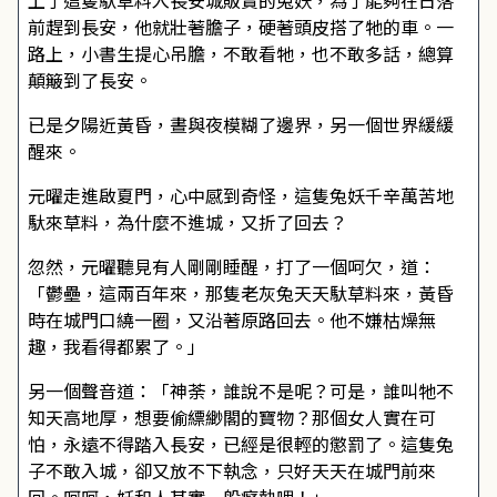
上了這隻馱草料入長安城販賣的兔妖，為了能夠在日落
前趕到長安，他就壯著膽子，硬著頭皮搭了牠的車。一
路上，小書生提心吊膽，不敢看牠，也不敢多話，總算
顛簸到了長安。
已是夕陽近黃昏，晝與夜模糊了邊界，另一個世界緩緩
醒來。
元曜走進啟夏門，心中感到奇怪，這隻兔妖千辛萬苦地
馱來草料，為什麼不進城，又折了回去？
忽然，元曜聽見有人剛剛睡醒，打了一個呵欠，道：
「鬱壘，這兩百年來，那隻老灰兔天天馱草料來，黃昏
時在城門口繞一圈，又沿著原路回去。他不嫌枯燥無
趣，我看得都累了。」
另一個聲音道：「神荼，誰說不是呢？可是，誰叫牠不
知天高地厚，想要偷縹緲閣的寶物？那個女人實在可
怕，永遠不得踏入長安，已經是很輕的懲罰了。這隻兔
子不敢入城，卻又放不下執念，只好天天在城門前來