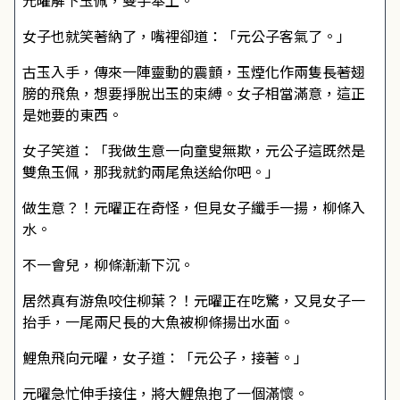
元曜解下玉佩，雙手奉上。
女子也就笑著納了，嘴裡卻道：「元公子客氣了。」
古玉入手，傳來一陣靈動的震顫，玉煙化作兩隻長著翅
膀的飛魚，想要掙脫出玉的束縛。女子相當滿意，這正
是她要的東西。
女子笑道：「我做生意一向童叟無欺，元公子這既然是
雙魚玉佩，那我就釣兩尾魚送給你吧。」
做生意？！元曜正在奇怪，但見女子纖手一揚，柳條入
水。
不一會兒，柳條漸漸下沉。
居然真有游魚咬住柳葉？！元曜正在吃驚，又見女子一
抬手，一尾兩尺長的大魚被柳條揚出水面。
鯉魚飛向元曜，女子道：「元公子，接著。」
元曜急忙伸手接住，將大鯉魚抱了一個滿懷。