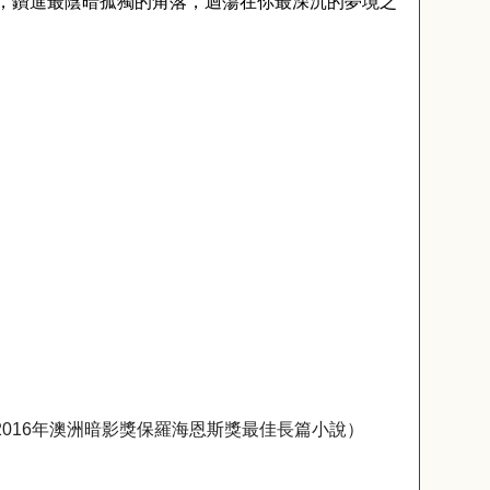
，鑽進最陰暗孤獨的角落，迴蕩在你最深沉的夢境之
2016
年澳洲暗影獎保羅海恩斯獎最佳長篇小說）