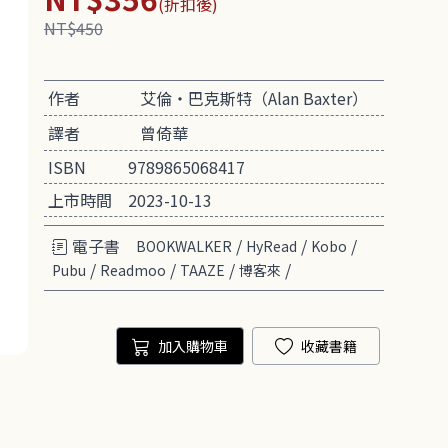
(折扣後)
NT$450
作者
艾倫・巴克斯特（Alan Baxter）
譯者
曾倚華
ISBN
9789865068417
上市時間
2023-10-13
電子書
/
/
/
BOOKWALKER
HyRead
Kobo
/
/
/
/
Pubu
Readmoo
TAAZE
博客來
加入購物車
收藏書籍