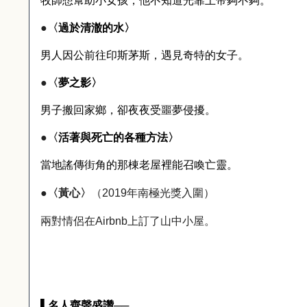
牧師想幫助小女孩，他不知道光靠上帝夠不夠。
●
〈
過於清澈的水〉
男人因公前往印斯茅斯，遇見奇特的女子。
●
〈
夢之影〉
男子搬回家鄉，卻夜夜受噩夢侵擾。
●
〈
活著與死亡的各種方法〉
當地謠傳街角的那棟老屋裡能召喚亡靈。
●
〈黃心〉
（
2019
年南極光獎入圍）
兩對情侶在
Airbnb
上訂了山中小屋。
▌
名人齊聲盛讚
──