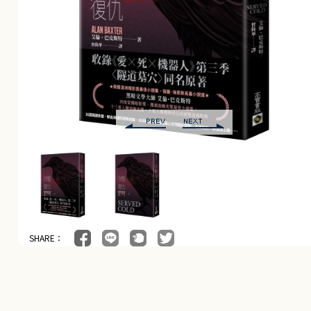
SHARE：