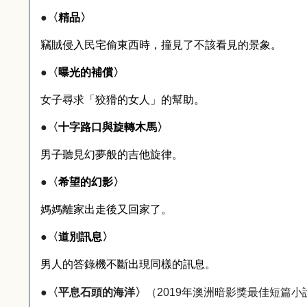
●
〈
精品〉
竊賊侵入民宅偷東西時，撞見了不該看見的景象。
●
〈
曝光的補償〉
女子尋求「狡猾的女人」的幫助。
●
〈
十字路口與旋轉木馬〉
男子聽見幻夢般的吉他旋律。
●
〈
希望的幻影〉
媽媽離家出走後又回家了。
●
〈
道別訊息〉
男人的答錄機不斷出現同樣的訊息。
●
〈平息石頭的海洋〉
（
2019
年澳洲暗影獎最佳短篇小