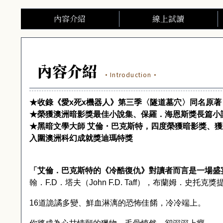
內容介紹
線上試讀
內容介紹
·Introduction·
★
收錄《愛
x
死
x
機器人》第三季〈隧道墓穴〉同名原著
★
榮獲澳洲暗影獎最佳小說集、保羅．海恩斯獎長篇小
★
黑暗文學大師
艾倫・巴克斯特，四度榮獲暗影獎、獲
入圍澳洲科幻成就獎迪瑪特獎
「艾倫．巴克斯特的《冷酷復仇》對讀者而言是一場盛
翰．
F.D
．塔夫（
John F.D. Taff
），布蘭姆．史托克獎
16
道詭譎多變、鮮血淋漓的恐怖佳餚，冷冷端上。