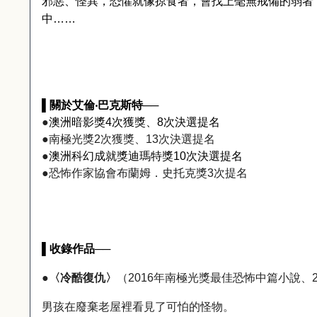
邪惡、怪異，恐懼就像掠食者，會找上毫無戒備的弱者
中
……
▌
關於艾倫
‧
巴克斯特
──
●
澳洲暗影獎
4
次獲獎、
8
次決選提名
●
南極光獎
2
次獲獎、
13
次決選提名
●
澳洲科幻成就獎迪瑪特獎
10
次決選提名
●
恐怖作家協會
布蘭姆．史托克獎
3
次提名
▌
收錄作品
──
●
〈冷酷復仇〉
（
2016
年南極光獎最佳恐怖中篇小說、
男孩在廢棄老屋裡看見了可怕的怪物。