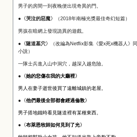
男子的房間一到夜晚便出現奇異的門。
●
〈哭泣的惡魔〉
（
2018
年南極光獎最佳奇幻短篇）
男孩在暗網上發現詭異的遊戲。
●
〈隧道墓穴〉
（改編為
Netflix
影集《愛
x
死
x
機器人》
小說）
一隊士兵進入山中洞穴，越深入越危險。
●
〈
她的悲傷在我的大廳裡〉
男人在妻子逝世後買了遠離城鎮的老屋。
●
〈
他們最後全部都會經過倫敦〉
男子搭地鐵時看見隧道裡有某種東西。
●
〈
布萊恩牧師如何見到了光〉