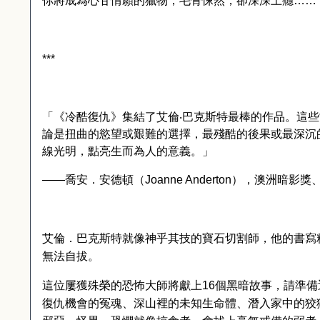
你將成為心甘情願的獵物，毛骨悚然，卻深深上癮
……
***
「《冷酷復仇》集結了艾倫‧巴克斯特最棒的作品。這
論是扭曲的慾望或艱難的選擇，最殘酷的後果或最深沉
線光明，點亮生而為人的意義。」
——喬安．安德頓（
Joanne Anderton
），澳洲暗影獎
艾倫．巴克斯特就像神乎其技的寶石切割師，他的書寫
無法自拔。
這位屢獲殊榮的恐怖大師將獻上
16
個黑暗故事，請準備
復仇機會的冤魂、深山裡的未知生命體、潛入家中的狡