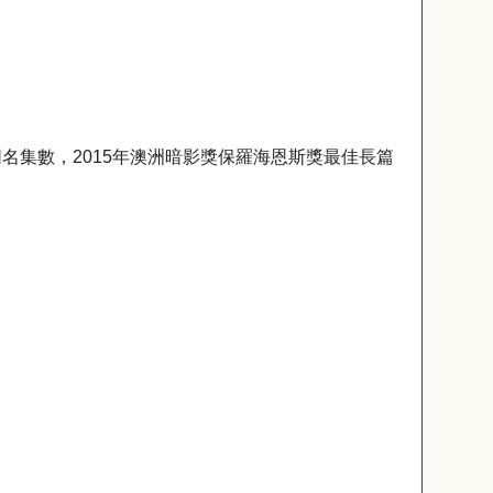
同名集數，
2015
年澳洲暗影獎保羅海恩斯獎最佳長篇