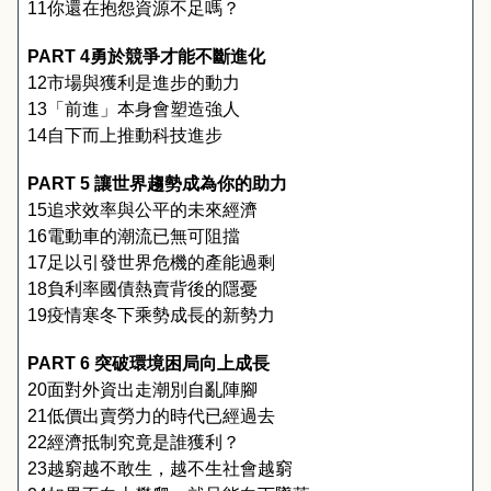
11
你還在抱怨資源不足嗎？
PART 4
勇於競爭才能不斷進化
12
市場與獲利是進步的動力
13
「前進」本身會塑造強人
14
自下而上推動科技進步
PART 5 
讓世界趨勢成為你的助力
15
追求效率與公平的未來經濟
16
電動車的潮流已無可阻擋
17
足以引發世界危機的產能過剩
18
負利率國債熱賣背後的隱憂
19
疫情寒冬下乘勢成長的新勢力
PART 6 
突破環境困局向上成長
20
面對外資出走潮別自亂陣腳
21
低價出賣勞力的時代已經過去
22
經濟抵制究竟是誰獲利？
23
越窮越不敢生，越不生社會越窮