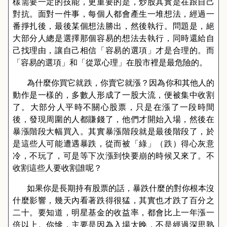
樣需要一定的技能，更重要的是，炒股其實是在跟自己
對抗。面對一件事，每個人都會產生一堆想法，經過一
番掙扎後，最後某個想法勝出，然後執行。問題是，絕
大部分人總是選擇那個容易的想法去執行，同時還給自
己找理由，讓自己相信「容易的選項」才是合理的。而
「容易的選項」和「從眾心理」在股市裡是最危險的。
為什麼你買它就跌，你賣它就漲？因為你和其他人的
動作是一樣的，多數人形成了一股大流，便被集中收割
了。大部分人平時不關心股票，只是在漲了一段時間
後，發現周圍的人都賺錢了，他們才開始入場，然後在
暴漲階段大幅買入。其實暴漲階段就是最後階段了，於
是這些人可能遭遇暴跌，從而被「綠」（跌）得心灰意
冷，不玩了，可是等下次漲到快要崩的時候又來了。不
收割這些人要收割誰呢？
如果你是長期持有股票的話，暴跌什麼的對你根本沒
什麼影響，幾天內看著跌得很猛，其實也才跌了百分之
二十。要知道，明星基金的收益率，都會比上一年漲一
倍以上。你慘，主要是因為入場太晚，不是經過深思熟