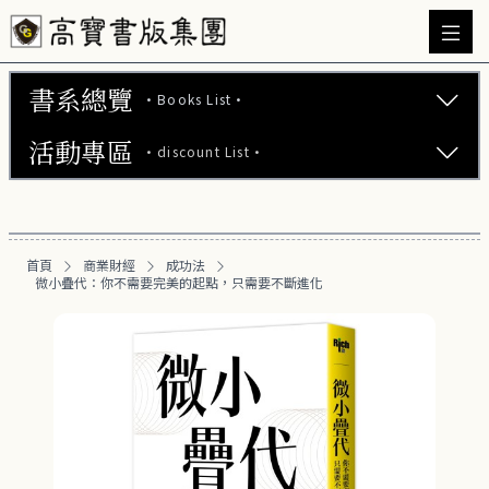
書系總覽
·Books List·
活動專區
·discount List·
文學小說 (737)
心理勵志 (176)
【2本75折】高寶小說系列全圖鑑書展
生活風格 (163)
首頁
商業財經
成功法
【2本7折】高寶小說系列全圖鑑書展
微小疊代：你不需要完美的起點，只需要不斷進化
商業財經 (101)
【2套7折】高寶小說系列全圖鑑書展
成功法 (27)
【66折】高寶小說系列全圖鑑書展
投資理財 (27)
職場工作術 (19)
富爸爸專區 (16)