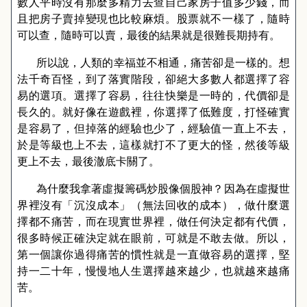
數人平時沒有那麼多精力去查自己家房子值多少錢，而
且把房子賣掉變現也比較麻煩。股票就不一樣了，隨時
可以查，隨時可以賣，最後的結果就是很難長期持有。
所以說，人類的幸福並不相通，痛苦卻是一樣的。想
法千奇百怪，到了落實階段，卻絕大多數人都選擇了容
易的選項。選擇了容易，往往快樂是一時的，代價卻是
長久的。就好像在遊戲裡，你選擇了低難度，打怪確實
是容易了，但掉落的經驗也少了，經驗值一直上不去，
於是等級也上不去，這樣就打不了更大的怪，然後等級
更上不去，最後澈底卡關了。
為什麼我拿著虛擬籌碼炒股像個股神？因為在虛擬世
界裡沒有「沉沒成本」（無法回收的成本），做什麼選
擇都不痛苦，而在現實世界裡，做任何決定都有代價，
很多時候正確決定就在眼前，可就是不敢去做。所以，
第一個讓你過得痛苦的慣性就是一直做容易的選擇，堅
持一二十年，慢慢地人生選擇越來越少，也就越來越痛
苦。