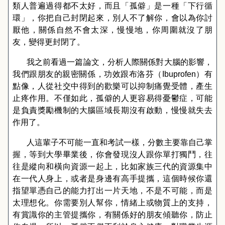
類人普遍過得都不太好，而且「孤僻」是一種「下行循
環」，你把自己封閉起來，別人不了解你，會以為你討
厭他，關係自然不會太深，慢慢地，你周圍就沒了朋
友，變得更封閉了。
我之前看過一篇論文，分析人際關係對大腦的影響，
我們跟朋友的親密關係，功效跟布洛芬（
Ibuprofen
）有
點像，人從社交中得到的歡樂可以抑制痛覺受體，產生
止疼作用。不僅如此，孤僻的人更容易得憂鬱症，可能
是負責獎勵機制的大腦區域長期沒有啟動，慢慢就失去
作用了。
人這輩子不可能一直和考試一樣，分數主要靠自己掌
握，等到大學畢業後，你會發現沒人跟你單打獨鬥，往
往是縱向和橫向資源一起上，比如家族三代的資源集中
在一代人身上，或者是身邊有高手提攜，這個時候你還
指望單憑自己的能力打出一片天地，不是不可能，而是
太理想化。你需要別人幫你，情緒上或物質上的支持，
有賞識你的主管提攜你，有關係好的朋友傾聽你，防止