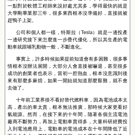
一點對於軟體工程師來說好處尤其多，學得最快的就是
大學剛畢業那三年，很多東西根本沒準備好，直接就被
趕鴨子上架。
公司和個人都一樣，特斯拉（
Tesla
）就是一邊投產
一邊研究接下來怎麼進一步疊代優化，所以其生產的電
動車就跟哺乳動物一般，不斷進化。
事實上，許多時候如果提前知道會有多困難，很多事
情根本沒辦法展開，大部分人會直接被嚇退，甚至很多
成功的創業者也表示，當初一腔熱血，根本沒意識到後
來有那麼多麻煩，如果一開始就知道那麼艱難，就不會
去做了。
十年前工業界很不看好替代燃料車，因為電池成本太
高，產出的車太貴，根本無法推廣，那時候大家更看好
氫能源。然而，在接下來的十年間，隨著各個主流電池
廠商不斷努力，再加上電動車賣得多，大量科研經費投
入到電池應用上，電動車的電池成本在十年間降低了近