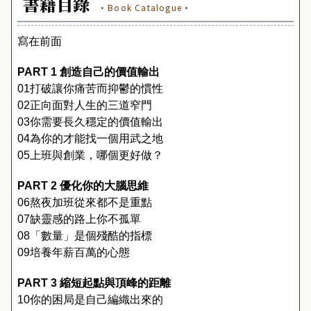
書籍目錄
·Book Catalogue·
寫在前面
PART 1 
創造自己的價值輸出
01
打破讓你痛苦而抑鬱的慣性
02
正向面對人生的三道窄門
03
你需要長久穩定的價值輸出
04
為你的才能找一個用武之地
05
上班與創業，哪個更好做？
PART 2 
優化你的大腦思維
06
熬夜加班從來都不是重點
07
缺靈感的路上你不孤單
08
「數量」是個殘酷的指標
09
培養年薪百萬的心態
PART 3 
縮短起點與頂峰的距離
10
你的困局是自己編織出來的