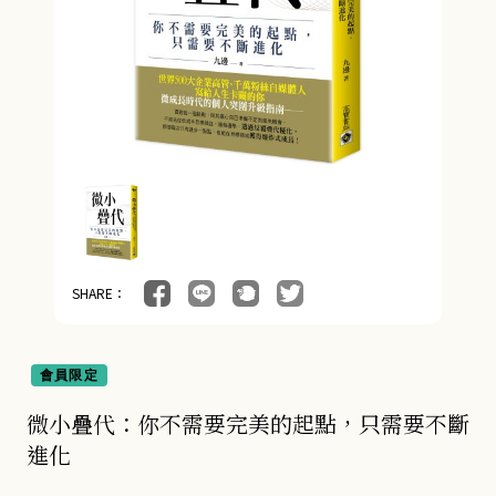
管理與領導 (4)
會計/統計 (3)
經濟／趨勢 (24)
行銷/廣告/業務 (5)
醫療保健 (54)
親子教養 (14)
SHARE：
人文史哲 (74)
會員限定
微小疊代：你不需要完美的起點，只需要不斷
進化