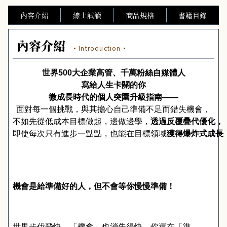
內容介紹
線上試讀
商品規格
書籍目錄
內容介紹
·Introduction·
世界
500
大企業高管、千萬粉絲自媒體人
寫給人生卡關的你
微成長時代的個人突圍升級指南
――
面對每一個挑戰，與其擔心自己準備不足而錯失機會，
不如先從低成本目標做起，邊做邊學，
透過反覆疊代優化，
即使每次只有進步一點點，也能在目標領域
獲得爆炸式成長
機會是給準備好的人，但不會等你慢慢準備！
世界步伐飛快，「機會」也消失得快，你還在「準