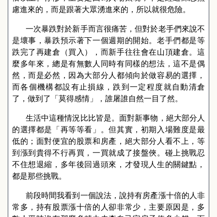
慮進來的，而是跟著大眾湧進來的，所以就很危險。
一次暴跌對於新手而言很痛苦，但對於老手們來說不
是壞事，暴跌預示著下一個週期的開始。老手們都是等
跌完了再建倉（買入），而新手往往會在山頂建倉。這
麼多年來，總是有無數人同時有同樣的想法，這不是偶
然，而是必然，因為大部分人都傾向於做容易的選擇，
而各個機構都設有止損線，跌到一定程度就自動清倉
了，做到了「莫得感情」，誰屠誰自然一目了然。
生活中這種情況比比皆是。面對新事物，絕大部分人
的選擇都是「再等等看」。但其實，初期入場難度是最
低的；面對便宜的股票和房產，絕大部分人看不上，等
到漲到貴得不行再買，一買就成了接盤俠。碰上挑戰忍
不住想退縮，多年後回過頭來，才發現人生的關鍵點，
都是那些挑戰。
前段時間我看到一個說法，說持有房產漲十倍的人非
常多，持有股票漲十倍的人卻非常少，主要原因是，多