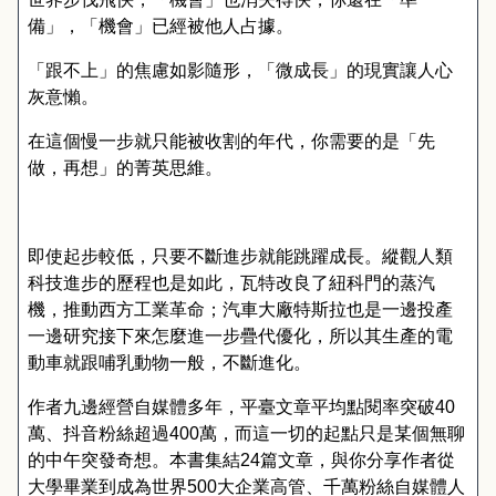
備」，「機會」已經被他人占據。
「跟不上」的焦慮如影隨形，「微成長」的現實讓人心
灰意懶。
在這個慢一步就只能被收割的年代，你需要的是「先
做，再想」的菁英思維。
即使起步較低，只要不斷進步就能跳躍成長。縱觀人類
科技進步的歷程也是如此，瓦特改良了紐科門的蒸汽
機，推動西方工業革命；汽車大廠特斯拉也是一邊投產
一邊研究接下來怎麼進一步疊代優化，所以其生產的電
動車就跟哺乳動物一般，不斷進化。
作者九邊經營自媒體多年，平臺文章平均點閱率突破
40
萬、抖音粉絲超過
400
萬，而這一切的起點只是某個無聊
的中午突發奇想。本書集結
24
篇文章，與你分享作者從
大學畢業到成為世界
500
大企業高管、千萬粉絲自媒體人