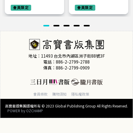
和：在困惑混亂中找
有經歷過恐懼，怎麼
到清晰的方向，為自
會員限定
踏上通往夢想的路？
會員限定
己選一個有利的生活
前麥肯錫全球合夥人
十年創夢的破局思維
地址：11493 台北市內湖區洲子街88號3F
電話：886-2-2799-2788
傳真：886-2-2799-0909
會員條款
購物須知
隱私權政策
高寶書版集團版權所有 © 2023 Global Publishing Group All Rights Reserved.
POWER by
OZCHAMP