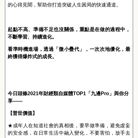
的心得見聞，幫助你打造突破人生困局的快速通道。
起點不高、準備不足也沒關係，重點是在做的過程中，
不斷學習、持續進化。
看準時機進場，透過
「
微小疊代
」
，一次次地優化，最
終獲得爆炸式的成長。
今日頭條
2021
年財經類自媒體
TOP1
「
九邊
Pro
」
與你分
享
――
【
普世價值
】
★成年人在知道社會的真相後，要早做準備，避免虛妄
的安全感，在日常生活中融入變化，不要害怕，放手去