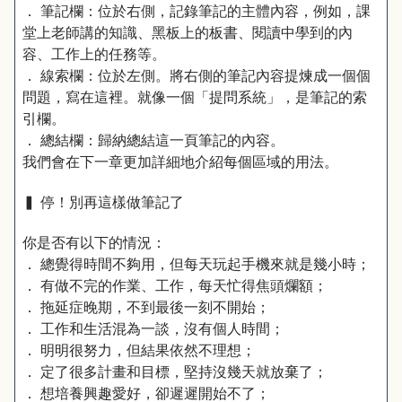
． 筆記欄：位於右側，記錄筆記的主體內容，例如，課
堂上老師講的知識、黑板上的板書、閱讀中學到的內
容、工作上的任務等。
． 線索欄：位於左側。將右側的筆記內容提煉成一個個
問題，寫在這裡。就像一個「提問系統」，是筆記的索
引欄。
． 總結欄：歸納總結這一頁筆記的內容。
我們會在下一章更加詳細地介紹每個區域的用法。
▍ 停！別再這樣做筆記了
你是否有以下的情況：
． 總覺得時間不夠用，但每天玩起手機來就是幾小時；
． 有做不完的作業、工作，每天忙得焦頭爛額；
． 拖延症晚期，不到最後一刻不開始；
． 工作和生活混為一談，沒有個人時間；
． 明明很努力，但結果依然不理想；
． 定了很多計畫和目標，堅持沒幾天就放棄了；
． 想培養興趣愛好，卻遲遲開始不了；