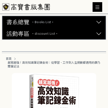
書系總覽
·Books List·
活動專區
·discount List·
文學小說 (740)
心理勵志 (176)
【2本75折】高寶小說系列全圖鑑書展
生活風格 (163)
首頁
【2本7折】高寶小說系列全圖鑑書展
越寫越強！高效知識筆記鍊金術：從學習、工作到人生規劃都適用的康乃
商業財經 (101)
爾筆記法
【2套7折】高寶小說系列全圖鑑書展
醫療保健 (54)
【66折】高寶小說系列全圖鑑書展
親子教養 (14)
人文史哲 (74)