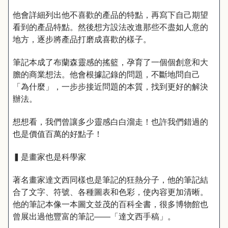
他會詳細列出他不喜歡的產品的特點，再寫下自己期望
看到的產品特點。然後想方設法改進那些不盡如人意的
地方，逐步將產品打磨成喜歡的樣子。
筆記本成了布蘭森靈感的搖籃，孕育了一個個創意和大
膽的商業想法。他會根據記錄的問題，不斷地問自己
「為什麼」，一步步接近問題的本質，找到更好的解決
辦法。
想想看，我們曾讓多少靈感白白溜走！也許我們錯過的
也是價值百萬的好點子！
▍是畫家也是科學家
著名畫家達文西同樣也是筆記的狂熱分子，他的筆記結
合了文字、符號、各種圖表和色彩，使內容更加清晰。
他的筆記本像一本圖文並茂的百科全書，很多博物館也
曾展出過他豐富的筆記——「達文西手稿」。