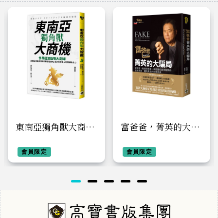
東南亞獨角獸大商
富爸爸，菁英的大騙
機：世界經濟版塊大
局：從貨幣、教育到
洗牌！放眼全球最具
會員限定
資產，揭穿讓你越來
會員限定
潛能的新創發展地，
越窮的金融謊言，邁
各方投資湧入的關鍵
向真正的財務自由
吸金力