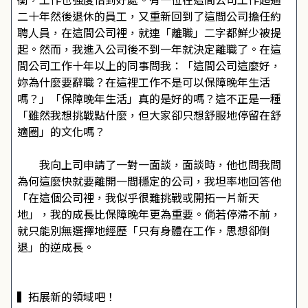
二十年然後退休的員工，又重新回到了這間公司擔任約
聘人員，在這間公司裡，就連「離職」二字都鮮少被提
起。然而，我進入公司後不到一年就決定離職了。在這
間公司工作十年以上的同事問我：「這間公司這麼好，
妳為什麼要辭職？在這裡工作不是可以保障晚年生活
嗎？」「保障晚年生活」真的是好的嗎？這不正是一種
「雖然我想挑戰點什麼，但大家卻只想舒服地停留在舒
適圈」的文化嗎？
我向上司申請了一對一面談，面談時，他也問我問
為何這麼快就要離開一間穩定的公司，我坦率地回答他
「在這個公司裡，我似乎很難挑戰或開拓一片新天
地」，我的成長比保障晚年更為重要。倘若停滯不前，
就只能別無選擇地經歷「只有身體在工作，思想卻倒
退」的逆成長。
▍拓展新的領域吧！