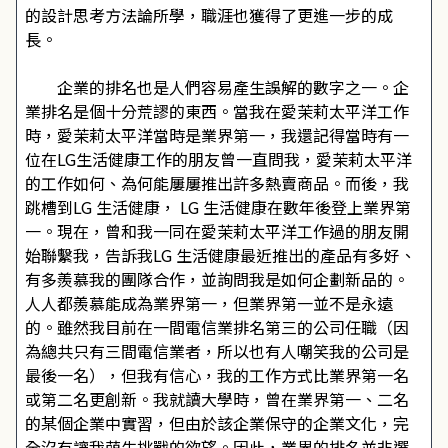
的設計思考方法論所學，職涯也獲得了更進一步的成
長。
企業的排名也是人們容易產生誤解的數字之一。企
業排名是個十分荒謬的東西。當我在愛茉莉太平洋工作
時，愛茉莉太平洋當時是業界第一，我還記得當時有一
位在LG生活健康工作的朋友曾一直問我，愛茉莉太平洋
的工作如何、為何能屢屢推出許多熱賣商品。而後，我
跳槽到LG 生活健康， LG 生活健康在數年後登上業界第
一。現在，曾和我一同在愛茉莉太平洋工作過的朋友開
始聯繫我，告訴我LG 生活健康最近推出的產品有多好、
有多羨慕我的團隊合作，並詢問我是如何企劃新品的。
人人都羨慕能成為業界第一，但業界第一並不是永遠
的。雖然我目前在一間電信業排名第三的公司任職（因
為總共只有三間電信業者，所以也有人嘲笑我的公司是
最後一名），但我有信心，我的工作方式比業界第一名
或第二名更創新。我就讀大學時，曾在業界第一、二名
的某個企業中實習，但由於該企業保守的企業文化，完
全沒有讓我萌生挑戰的欲望。因此，業界的排名並非選