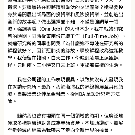
遺憾。要繼續待在即將遭到淘汰的夕陽產業？還是要投
身於甫開展出新局面的投資業和風險投資業，並創造出
全新的故事呢？做出選擇並不難。不僅是強調單一領
域，強調專職（One Job）的人也不少。我在就讀研究
所的時期，同時從事兩份正職工作（Full-Time Job），
就連研究所的同學也問我「為什麼妳不專注在研究所的
課程就好？」因新冠肺炎的緣故，學校課程改為遠距教
學，我便留在韓國，白天工作，傍晚到凌晨上遠距課
程，只睡兩、三小時又再去上班，重複著這樣的生活。
我在公司裡的工作表現優異，以致於沒有人發現我
在就讀研究所。最終，我逐漸將我的界線擴展至其他領
域，自製造業延伸至金融業、從MBA 至設計思考方法
論。
雖然我也曾有埋頭在同一個領域的時期，但廣泛地
獲取多樣經驗絕對會成為豐碩資產。不埋頭鑽研、擴展
至新領域的經驗為我帶來了走向全新世界的機會。