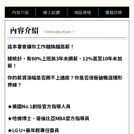
內容介紹
線上試讀
商品規格
書籍目錄
內容介紹
·Introduction·
這本書會讓你工作越換越高薪！
據統計，有60%上班族3年未調薪、12%甚至10年未加
薪！
你的薪資漲幅是否跟不上通膨？你是否很衝破職涯隱形
界線？
★美國No.1創投官方指導人員
★哈佛博士、哥倫比亞MBA官方指導員
★LG U+最年輕專任委員