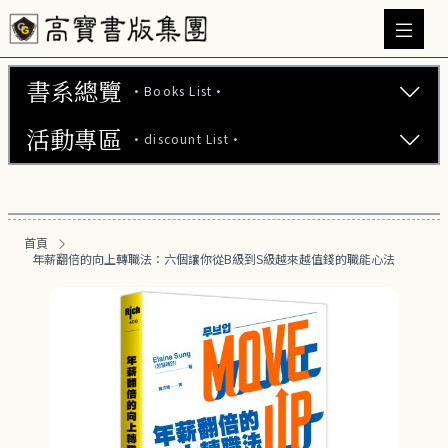
書系總覽
·Books List·
活動專區
·discount List·
文學小說 (737)
心理勵志 (176)
【2本75折】高寶小說系列全圖鑑書展
生活風格 (163)
首頁
【2本7折】高寶小說系列全圖鑑書展
年薪翻倍的向上轉職法：六個讓你從B級到S級越來越值錢的職能心法
商業財經 (101)
【2套7折】高寶小說系列全圖鑑書展
醫療保健 (54)
【66折】高寶小說系列全圖鑑書展
親子教養 (14)
人文史哲 (74)