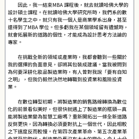
因此，我一結束MBA 課程後，就去就讀哈佛大學的
設計碩士課程。在就讀哈佛大學研究所時，我們系的數
十名學生之中，就只有我一個人是商業學系出身，甚至
還得到了MBA 學位。但多虧我在某個領域留有遺憾時，
就會拓展新的道路的個性，才能成為設計思考方法論的
專家。
在挑戰全新的領域或產業時，我都會聽到一些關於
我的選擇的負面意見，卻將其包裝成建議。當我被問到
為何要深耕化妝品製造業時，有人曾對我說「要有自知
之明」，但我仍毅然決然地轉職到投資業和風險投資
業。
在數位轉型初期，將製造業的銷售路線轉換為數位
化的前景看似美好，但很快就遇上了製造業的瓶頸—真
能將製造業變為智慧工廠嗎？重新開拓出一條全新道路
反倒更快，因為轉換必須要對抗上一個世代，因此相較
之下速度反而較慢。在第四次產業革命、第五次產業革
命將至的時代，創造業仍舊沒有太大的變化，令人十分