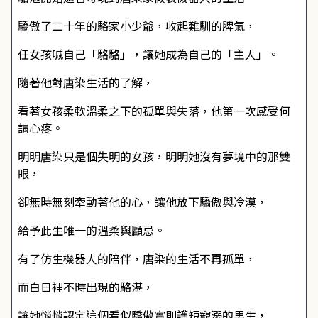
驕傲了二十年的駱家小少爺，收起難馴的脾氣，
任女孩喊自己「駱駱」，讓她成為自己的「主人」。
隨著他對唐染生活的了解，
看著女孩柔軟溫柔之下的孤單與失落，他第一次感受何
謂心疼。
明明唐染只是個失明的女孩，明明她沒有夢境中的那雙
眼，
卻無時無刻牽動著他的心，讓他放下驕傲與冷漠，
給予此生唯一的溫柔與顧忌。
有了仿生機器人的陪伴，唐染的生活不再孤單，
而白日裡不時出現的駱湛，
讓她悄悄認定這個看似驕傲實則護短寵溺的男生，