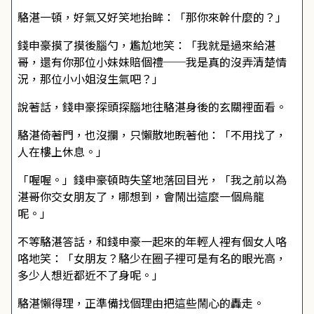
駱湛一頓，好氣又好笑地抬眸：「那你來幹什麼的？」
錢申豪摸了摸後腦勺，尷尬地笑：「我就是過來給湛
哥，還有你那位小妹妹賠個禮──我是真的沒弄清楚情
況，那位小小姐沒生氣吧？」
說著話，錢申豪探頭探腦地往駱湛身後的玄關裡面看。
駱湛倚著門，也沒攔，只懶散地睨著他：「不用找了，
人在樓上休息。」
「喔喔。」錢申豪頓時失望地落回目光，「我之前以為
湛哥你交女朋友了，哪想到，會鬧出這麼一個烏龍
呢。」
不等駱湛答話，和錢申豪一起來的年輕人裡有個女人咯
咯地笑：「女朋友？駱少在圈子裡可是有名的眼光高，
多少人想近都近不了身呢。」
駱湛懶得理，正準備找個理由把這些鬧心的轟走。