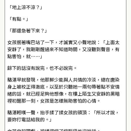
「地上涼不涼？」
「有點。」
「那還急著下來？」
女孩抿著嘴巴站了一下，才誠實又小聲地說：「上面太
安靜了，我剛剛醒過來不知道時間，又沒聽到聲音，有
點害怕，就……」
餘下的話沒有說完，也不必說完。
駱湛早就發現，他那鮮少能與人共情的冷淡，總在唐染
身上被校正得澈底，以至於只聽她一兩句帶著點不安情
緒的話，就已經足夠他想像，在樓上陌生又安靜的黑暗
裡初醒那一刻，女孩是怎樣無助害怕的心情。
駱湛輕嘆一聲，抬手揉了揉女孩的頭頂：「所以才說，
要妳打電話給我的。」