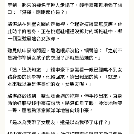
等到一起來的幾名年輕人走遠了，錢申豪艱難地張了張
口：「湛哥，剛剛那位是？」
駱湛站在別墅玄關的走道裡，全程對這邊毫無反應。他
此時半俯著身，正在挑選鞋櫃裡沒拆封的新拖鞋中，哪
一個型號最適合女孩穿。
聽見錢申豪的問題，駱湛眼都沒抬，懶聲答：「之前不
是讓你準備女孩子的衣服？那就是給她的。」
「這、這我知道。」錢申豪下意識看一眼已經瞧不到女
孩身影的別墅裡，他轉回來，擠出艱澀的笑，「就是，
本來我以為是湛哥你的女、女朋友呢。」
駱湛終於找到一雙型號合適的拖鞋，伸手拎出來。直身
時恰好聽見錢申豪這句話。駱湛低垂了眼，冷淡地嗤笑
一聲，壓著點涼意懶洋洋地瞥向錢申豪。
「是以為我帶了女朋友，還是以為我帶了床伴？」