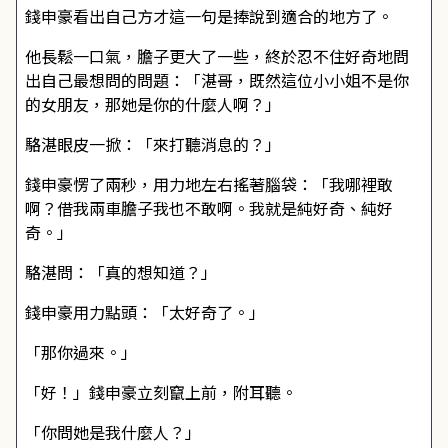
錢申豪看出自己方才這一句是捧說到適合的地方了。
他長鬆一口氣，膽子更大了一些，終於忍不住好奇地問
出自己最想問的問題：「湛哥，既然這位小小姐不是你
的女朋友，那她是你的什麼人啊？」
駱湛眼皮一掀：「來打聽消息的？」
錢申豪愣了兩秒，用力地左右搖著腦袋：「我哪裡敢
啊？借我兩車膽子我也不敢啊。我就是純好奇、純好
奇。」
駱湛問：「真的想知道？」
錢申豪用力點頭：「太好奇了。」
「那你過來。」
「好！」錢申豪立刻竄上前，附耳聽。
「你問她是我什麼人？」