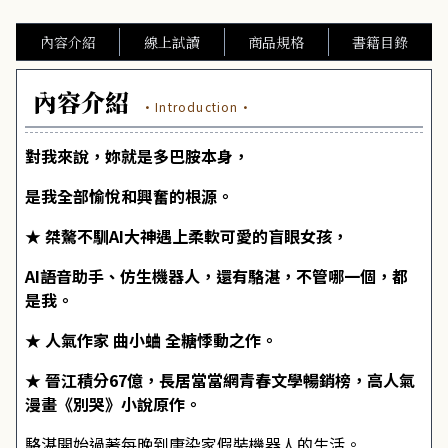
內容介紹
線上試讀
商品規格
書籍目錄
內容介紹
·Introduction·
對我來說，妳就是多巴胺本身，
是我全部愉悅和興奮的根源。
★ 桀驁不馴AI大神遇上柔軟可愛的盲眼女孩，
AI語音助手、仿生機器人，還有駱湛，不管哪一個，都
是我。
★ 人氣作家 曲小蛐 全糖悸動之作。
★ 晉江積分67億，長居當當網青春文學暢銷榜，高人氣
漫畫《別哭》小說原作。
駱湛開始過著每晚到唐染家假裝機器人的生活。