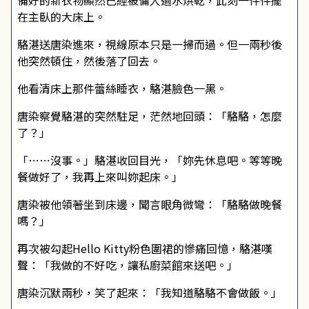
備好的新衣物顯然已經被傭人過水烘乾，此刻一件件擺
在主臥的大床上。
駱湛送唐染進來，視線原本只是一掃而過。但一兩秒後
他突然頓住，然後落了回去。
他看清床上那件蕾絲睡衣，駱湛臉色一黑。
唐染察覺駱湛的突然駐足，茫然地回頭：「駱駱，怎麼
了？」
「……沒事。」駱湛收回目光，「妳先休息吧。等等晚
餐做好了，我再上來叫妳起床。」
唐染被他領著坐到床邊，聞言眼角微彎：「駱駱做晚餐
嗎？」
再次被勾起Hello Kitty粉色圍裙的慘痛回憶，駱湛嘆
聲：「我做的不好吃，讓私廚菜館來送吧。」
唐染沉默兩秒，笑了起來：「我知道駱駱不會做飯。」