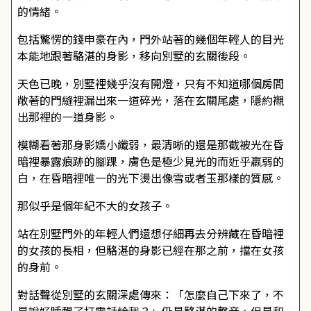
的情緒。
包括驚愣的錢申豪在內，門外站著的幾個年輕人的目光
本能地跟著駱湛的身影，移向別墅的玄關後段。
天色已晚，別墅裡幾乎沒有開燈，只有不知道哪個房間
敞著的門縫裡漏出來一道碎光，落在玄關尾處，隱約襯
出那裡的一道身影。
模糊看著那身影嬌小纖弱，最清晰的還是那截被光在昏
暗裡暴露痕跡的腳踝，膚色是極少見光的而近乎羸弱的
白，在昏暗裡唯一的光下燙出像雪或者玉那樣的質感。
那似乎是個年紀不大的女孩子。
站在別墅門外的年輕人們還想仔細再去分辨藏在昏暗裡
的女孩的長相，但駱湛的身影已經在那之前，擋在女孩
的身前。
對話聲從別墅的玄關深處傳來：「怎麼自己下來了，不