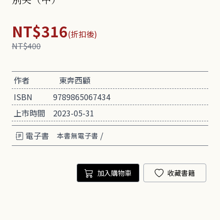
NT$316
(折扣後)
NT$400
作者
東奔西顧
ISBN
9789865067434
上市時間
2023-05-31
電子書
/
本書無電子書
加入購物車
收藏書籍