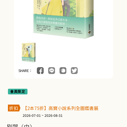
SHARE：
會員限定
折扣
【2本75折】高寶小說系列全圖鑑書展
2026-07-01 ~ 2026-08-31
別哭（中）