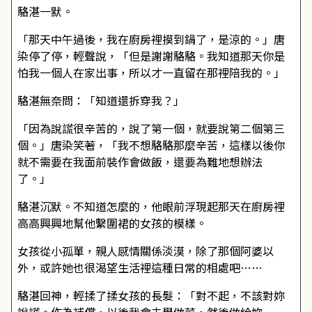
駱湛一默。
「那天中午過後，我在廚房裡摸到鍋了，是涼的。」唐
染停了停，輕聲說，「但是謝謝駱駱。我知道那天你是
怕我一個人在家出事，所以才一直留在那裡陪我的。」
駱湛無奈問：「知道還拆穿我？」
「因為說謊很辛苦的，說了第一個，就要說第二個第三
個。」唐染笑著，「我不想駱駱那麼辛苦，這樣以後你
就不需要在我面前裝作會做飯，還要為難地想辦法
了。」
駱湛沉默。不知道怎麼的，他眼前浮現起那天在廚房裡
高高興興地幫他繫圍裙的女孩的模樣。
女孩從小孤單，親人感情關係淡漠，除了那個阿婆以
外，或許她也很渴望生活裡這種日常的相處吧……
駱湛回神，輕揉了揉女孩的長髮：「對不起，不該對妳