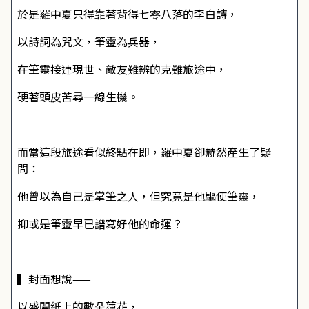
於是羅中夏只得靠著背得七零八落的李白詩，
以詩詞為咒文，筆靈為兵器，
在筆靈接連現世、敵友難辨的克難旅途中，
硬著頭皮苦尋一線生機。
而當這段旅途看似終點在即，羅中夏卻赫然產生了疑
問：
他曾以為自己是掌筆之人，但究竟是他驅使筆靈，
抑或是筆靈早已譜寫好他的命運？
▍封面想說——
以盛開紙上的數朵蓮花，