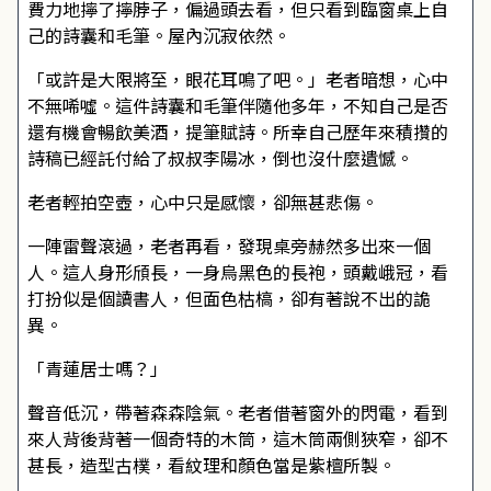
費力地擰了擰脖子，偏過頭去看，但只看到臨窗桌上自
己的詩囊和毛筆。屋內沉寂依然。
「或許是大限將至，眼花耳鳴了吧。」老者暗想，心中
不無唏噓。這件詩囊和毛筆伴隨他多年，不知自己是否
還有機會暢飲美酒，提筆賦詩。所幸自己歷年來積攢的
詩稿已經託付給了叔叔李陽冰，倒也沒什麼遺憾。
老者輕拍空壺，心中只是感懷，卻無甚悲傷。
一陣雷聲滾過，老者再看，發現桌旁赫然多出來一個
人。這人身形頎長，一身烏黑色的長袍，頭戴峨冠，看
打扮似是個讀書人，但面色枯槁，卻有著說不出的詭
異。
「青蓮居士嗎？」
聲音低沉，帶著森森陰氣。老者借著窗外的閃電，看到
來人背後背著一個奇特的木筒，這木筒兩側狹窄，卻不
甚長，造型古樸，看紋理和顏色當是紫檀所製。