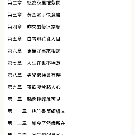
第二章 總為秋風摧紫蘭
第三章 黃金逐手快意盡
第四章 昨來猶帶冰霜顏
第五章 白雪飛花亂人目
第六章 更無好事來相訪
第七章 人生在世不稱意
第八章 男兒窮通會有時
第九章 夜欲寢兮愁人心
第十章 麟閣崢嶸誰可見
第十一章 桃竹書筒綺繡文
第十二章 如今了然識所在