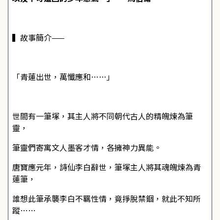
▍故事簡介——
「青蓮出世，萬懺應和……」
世間有一筆塚，其主人將不同朝代古人的精魄煉為筆
靈，
筆靈們寄寓文人墨客才情，各擁神力異能。
唐寶應元年，詩仙李白辭世，筆塚主人將其魂魄煉為青
蓮筆，
誰想此筆承襲李白不羈性情，竟掙脫禁錮，就此不知所
蹤……