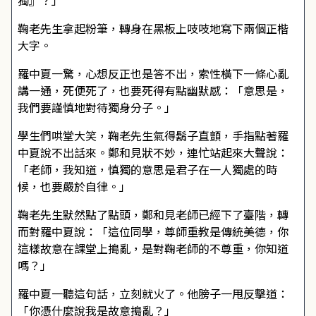
獨』？」
鞠老先生拿起粉筆，轉身在黑板上吱吱地寫下兩個正楷
大字。
羅中夏一驚，心想反正也是答不出，索性橫下一條心亂
講一通，死便死了，也要死得有點幽默感：「意思是，
我們要謹慎地對待獨身分子。」
學生們哄堂大笑，鞠老先生氣得鬍子直顫，手指點著羅
中夏說不出話來。鄭和見狀不妙，連忙站起來大聲說：
「老師，我知道，慎獨的意思是君子在一人獨處的時
候，也要嚴於自律。」
鞠老先生默然點了點頭，鄭和見老師已經下了臺階，轉
而對羅中夏說：「這位同學，尊師重教是傳統美德，你
這樣故意在課堂上搗亂，是對鞠老師的不尊重，你知道
嗎？」
羅中夏一聽這句話，立刻就火了。他膀子一甩反擊道：
「你憑什麼說我是故意搗亂？」