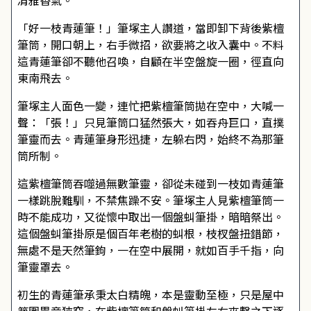
清雅香氣。
「好一枝青蓮筆！」筆塚主人讚道，當即卸下背後紫檀
筆筒，開口朝上，右手微招，欲要將之收入囊中。不料
這青蓮筆卻不聽他召喚，自顧在半空盤旋一圈，徑直向
東南飛去。
筆塚主人面色一變，連忙把紫檀筆筒拋在空中，大喊一
聲：「張！」只見筆筒口猛然張大，如吞舟巨口，直撲
筆靈而去。青蓮筆身形迅捷，左躲右閃，始終不為那筆
筒所制。
這紫檀筆筒吞噬過無數筆靈，卻從未碰到一枝如青蓮筆
一樣跳脫難馴，不禁焦躁不安。筆塚主人見紫檀筆筒一
時不能成功，又從懷中取出一個盤虯筆掛，暗暗祭出。
這個盤虯筆掛原是個百年老樹的虯根，枝杈盤扭錯節，
無處不是天然筆鉤，一在空中展開，就如百手千指，向
筆靈罩去。
初生的青蓮筆承秉太白精魄，本是靈動至極，只是屋中