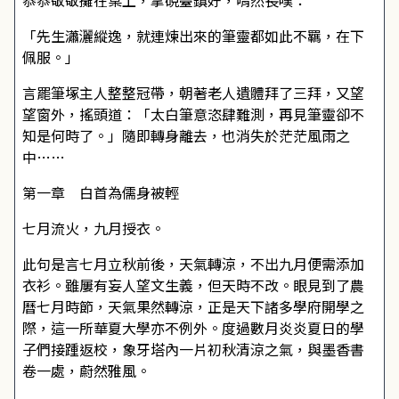
恭恭敬敬攤在桌上，拿硯臺鎮好，喟然長嘆：
「先生瀟灑縱逸，就連煉出來的筆靈都如此不羈，在下
佩服。」
言罷筆塚主人整整冠帶，朝著老人遺體拜了三拜，又望
望窗外，搖頭道：「太白筆意恣肆難測，再見筆靈卻不
知是何時了。」隨即轉身離去，也消失於茫茫風雨之
中……
第一章 白首為儒身被輕
七月流火，九月授衣。
此句是言七月立秋前後，天氣轉涼，不出九月便需添加
衣衫。雖屢有妄人望文生義，但天時不改。眼見到了農
曆七月時節，天氣果然轉涼，正是天下諸多學府開學之
際，這一所華夏大學亦不例外。度過數月炎炎夏日的學
子們接踵返校，象牙塔內一片初秋清涼之氣，與墨香書
卷一處，蔚然雅風。