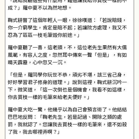
「說給我聽這些有什麼用，難道讓我給你買枝一樣的不
成？」羅中夏不以為然地想。
鞠式耕瞥了這個年輕人一眼，徐徐嘆道：「若說賠錢，
你一介窮學生，肯定是賠不起；若讓院方處理，我又不
忍為了區區一枝毛筆毀你前途。」
羅中夏聽了一喜，這老頭，不，這位老先生果然有大儒
風範，有容人之度，忽然耳中傳來一聲「但是」，有如
晴天霹靂，心中忽又一沉。
「但是，羅同學你玩世不恭，頑劣不堪，該三省己身，
好好學習君子修身的道理。」說到這裡，鞠式耕沉吟一
下，微笑道，「這一次倒也是個機會，我看不如這樣，
你去買枝一樣的毛筆來給老夫便好。」
羅中夏大吃一驚，他幾乎以為自己會預言術了。他結結
巴巴地反問：「鞠老先生，若是記過、開除之類的處
罰，我就認了。您讓我去買枝一樣的毛筆來，還不如殺
了我，我去哪裡弄啊？」