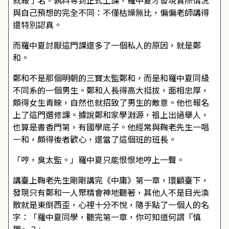
就報了名。孰料等到正式上課，羅中夏才發現實際情況
與自己預想的完全不同：不僅枯燥無比，偏偏老師講得
還特別認真。
而羅中夏討厭這門課還多了一個私人的原因，就是鄭
和。
鄭和不是那個明朝的三寶太監鄭和，而是和羅中夏同級
不同系的一個男生。鄭和人長得高大挺拔，面相忠厚，
頗得女生青睞，自然也就招致了男生的敵意。他也報名
上了這門選修課。據說鄭和家學淵源，祖上出過舉人，
也算是書香門第，有國學底子。他經常與鞠老先生一唱
一和，頗得後者歡心，還當了這個班的班長。
「哼，臭太監。」羅中夏只能恨恨地哼上一聲。
講臺上鞠老先生剛剛講完《中庸》第一章，環顧臺下，
發現只有鄭和一人聚精會神地聽著，其他人不是目光渙
散就是東倒西歪，心裡十分不悅，隨手點了一個人的名
字：「羅中夏同學，聽完第一章，你可知道何謂『慎