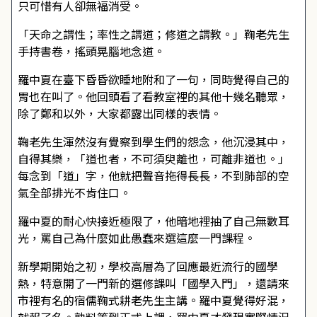
只可惜有人卻無福消受。
「天命之謂性；率性之謂道；修道之謂教。」鞠老先生
手持書卷，搖頭晃腦地念道。
羅中夏在臺下昏昏欲睡地附和了一句，同時覺得自己的
胃也在叫了。他回頭看了看教室裡的其他十幾名聽眾，
除了鄭和以外，大家都露出同樣的表情。
鞠老先生渾然沒有覺察到學生們的怨念，他沉浸其中，
自得其樂，「道也者，不可須臾離也，可離非道也。」
每念到「道」字，他就把聲音拖得長長，不到肺部的空
氣全部排光不肯住口。
羅中夏的耐心快接近極限了，他暗地裡抽了自己無數耳
光，罵自己為什麼如此愚蠢來選這麼一門課程。
新學期開始之初，學校高層為了回應最近流行的國學
熱，特意開了一門新的選修課叫「國學入門」，還請來
市裡有名的宿儒鞠式耕老先生主講。羅中夏覺得好混，