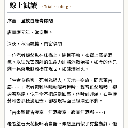
線上試讀
·Trial reading·
序章 且放白鹿青崖間
唐寶應元年，當塗縣。
深夜，秋雨飄搖，門窗俱閉。
一位老者頹然臥在床榻上，閉目不動，衣襟上滿是酒
氣。以往光芒四射的生命力即將消散殆盡，如今的他只
剩一具蒼老軀殼橫在現世，如殘燭星火。
「生者為過客，死者為歸人。天地一逆旅，同悲萬古
塵……」老者艱難地嚅動嘴唇輕吟，聲音雖然嘶啞，卻
透著豁達，似乎全不把這當回事。他吟到興頭，右手徒
勞地去抓枕邊酒壺，卻發現裡面已經滴酒不剩。
「古來聖賢皆寂寞，無酒寂寞，寂寞無酒哪……」
老者望著天花板喃喃自語。倏然屋內似乎有些動靜，他