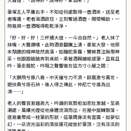
大聲道：「說得好，說得好，拿酒來！」
筆塚主人平攤右手，不知從何處取得一壺酒來，送至老
者嘴邊。老者渴酒欲狂，立刻奪過酒壺，開懷暢飲，一
時竟將一壺酒喝得乾乾淨淨。
「好，好，好！三杯通大道，一斗合自然。」老人抹了
抹嘴，大聲讚嘆。此時酒意翻騰上湧，豪氣大發，他原
本頹唐的精神陡然高漲，如螣蛇乘霧，雙眸貫注無限神
采。他踉踉蹌蹌奔到桌前，乘著酒興鋪紙提筆，且寫且
吟，筆走龍蛇，吟哦之聲響徹在這方寸小屋之間：
「大鵬飛兮振八裔，中天摧兮力不濟。餘風激兮萬世，
遊扶桑兮掛石袂。後人得之傳此，仲尼亡兮誰為出
涕……」
老人的聲音漸趨高亢，吟誦的氣勢愈加悲壯激越。至高
潮處，萬縷光煙從他身體流瀉而出，在屋中旋轉鼓蕩，
逐漸彙聚成一枝筆的形狀。這筆周身淡有雲靄，如夢似
幻，一朵流光溢彩的清拔蓮花綻放於筆頂，泛有淡淡的