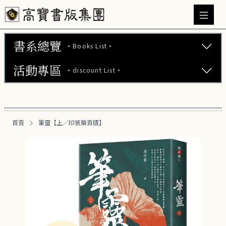
書系總覽
·Books List·
活動專區
·discount List·
文學小說 (737)
心理勵志 (176)
【2本75折】高寶小說系列全圖鑑書展
生活風格 (164)
首頁
筆靈【上／印簽扉頁版】
【2本7折】高寶小說系列全圖鑑書展
商業財經 (100)
【2套7折】高寶小說系列全圖鑑書展
醫療保健 (55)
【66折】高寶小說系列全圖鑑書展
親子教養 (13)
人文史哲 (73)