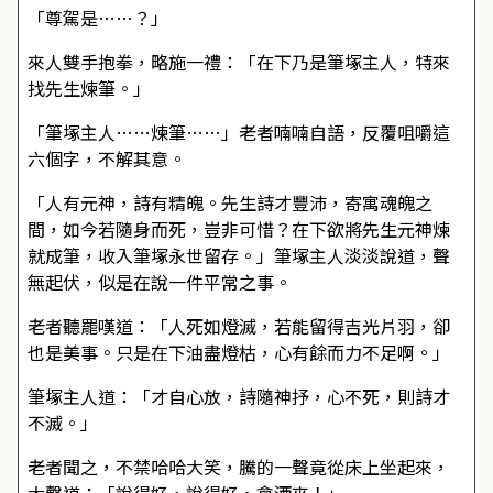
「尊駕是……？」
來人雙手抱拳，略施一禮：「在下乃是筆塚主人，特來
找先生煉筆。」
「筆塚主人……煉筆……」老者喃喃自語，反覆咀嚼這
六個字，不解其意。
「人有元神，詩有精魄。先生詩才豐沛，寄寓魂魄之
間，如今若隨身而死，豈非可惜？在下欲將先生元神煉
就成筆，收入筆塚永世留存。」筆塚主人淡淡說道，聲
無起伏，似是在說一件平常之事。
老者聽罷嘆道：「人死如燈滅，若能留得吉光片羽，卻
也是美事。只是在下油盡燈枯，心有餘而力不足啊。」
筆塚主人道：「才自心放，詩隨神抒，心不死，則詩才
不滅。」
老者聞之，不禁哈哈大笑，騰的一聲竟從床上坐起來，