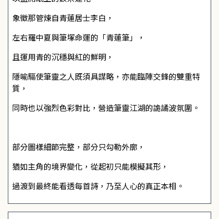
象徵那管煉自青蓮居士李白，
左右羅中夏與筆塚命運的「青蓮筆」，
且運用青的沉穩與紅的鮮明，
隱喻驅使筆靈之人既須具謀略，亦能臨陣交鋒的雙重特
質，
同時也以強烈色彩對比，營造筆靈江湖的詭譎波氛圍。
部分圖樣細節完整，部分只勾勒外廓，
猶如主角的境界變化，從起初只能模擬其形，
過渡到最終能看透每首詩，乃至人心的真正本相。