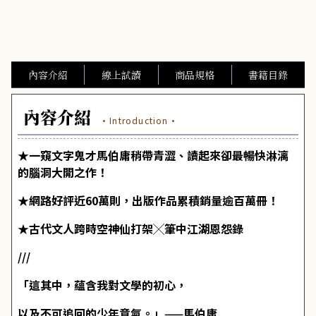
內容介紹
線上試讀
商品規格
書籍目錄
內容介紹
·Introduction·
★一窺文字鬼才馬伯庸稍帶青澀、讀起來卻最暢快淋漓
的腦洞大開之作！
★網路好評近60萬則，出版作品累積銷量逾百萬冊！
★古代文人跨時空神仙打架╳筆中江湖恩怨錄
///
「這其中，蘊含我對文學的初心，
以及不可追回的少年意氣。」——馬伯庸