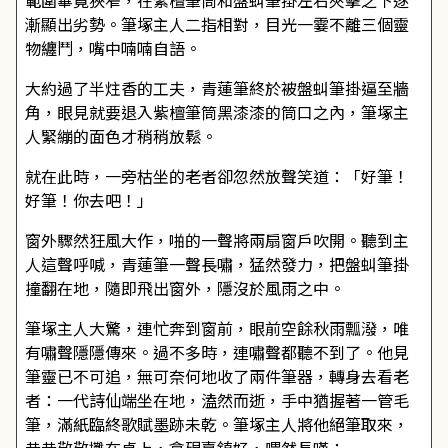
範圍畢竟狹窄，在紫檀筆筒和盤虯筆掛左右夾擊之下逐
漸顯出劣勢。筆塚主人二指相對，目光一霎不離三個靈
物纏鬥，嘴中喃喃自語。
大約過了半炷香的工夫，青蓮筆終於被盤虯筆掛逼至牆
角，眼見就要退入紫檀筆筒黑漆漆的筒口之內，筆塚主
人緊繃的面色才稍稍放鬆。
就在此時，一旁枯坐的老者卻忽然放聲笑道：「好筆！
好筆！你去吧！」
窗外驟然狂風大作，啪的一聲將兩扇窗戶吹開。聽到主
人這聲呼喊，青蓮筆一聲長嘯，猛然發力，把盤虯筆掛
撞翻在地，隨即飛出窗外，隱沒於風雨之中。
筆塚主人大驚，連忙奔到窗前，眼前空餘秋雨瓢潑，唯
有嘯聲隱隱傳來。過不多時，連嘯聲都聽不到了。他見
筆靈已不可追，無可奈何地收了兩件筆器，轉身去看老
者：一代詩仙端坐在地，溘然而逝，手中猶握著一管毛
筆，滿紙臨終歌賦墨跡未乾。筆塚主人將他絕筆取來，