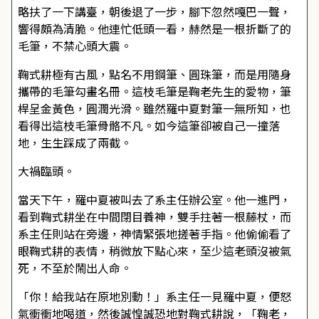
略扶了一下講臺，朝後退了一步，腳下忽然嘎巴一聲，
響得頗為清脆。他連忙低頭一看，赫然是一根折斷了的
毛筆，不禁心頭大震。
鞠式耕極有古風，點名不用鋼筆、圓珠筆，而是用隨身
攜帶的毛筆勾畫名冊。這枝毛筆是鞠老先生的愛物，筆
桿呈金黃色，圓潤光滑。雖然羅中夏對筆一無所知，也
看得出這枝毛筆骨骼不凡。如今這筆卻被自己一撞落
地，生生踩成了兩截。
大禍臨頭。
當天下午，羅中夏被叫去了系主任辦公室。他一進門，
看到鞠式耕坐在中間閉目養神，雙手拄著一根藤杖，而
系主任則站在旁邊，神情緊張地搓著手指。他偷偷看了
眼鞠式耕的表情，稍微放下點心來，至少這老頭沒被氣
死，不至於鬧出人命。
「你！給我站在原地別動！」系主任一見羅中夏，便怒
氣衝衝地喝道，然後誠惶誠恐地對鞠式耕說，「鞠老，