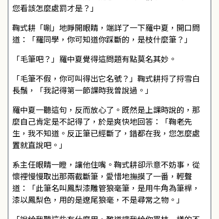
您看該怎麼處罰才是？」
鞠式耕「唰」地睜開眼睛，端詳了一下羅中夏，開口問
道：「羅同學，你可知道你踩斷的，是枝什麼筆？」
「毛筆吧？」羅中夏覺得這問題有點莫名其妙。
「毛筆不假，你可叫得出它名號？」鞠式耕捋了捋雪白
長鬚，「我記得第一節課時我曾說過。」
羅中夏一聽這句，反而放心了。既然是上課時說的，那
麼自己肯定是不記得了，於是爽快地回答：「鞠老先
生，我不知道。反正筆已經斷了，錯都在我，您怎麼處
置就直說吧。」
系主任眼睛一瞪，讓他住嘴。鞠式耕卻示意不妨事，從
懷裡慢慢取出那兩截斷筆，愛惜地撫摸了一番，輕聲
道：「此筆名叫鳳梨漆雕管狼毫筆，是用牛角為筆桿，
漆以鳳梨色，用的是遼尾狼毫，不是尋常之物。」