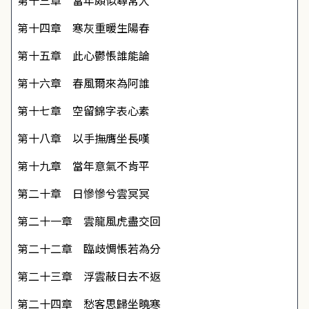
第十三章 當年頗似尋常人
第十四章 寒灰重暖生陽春
第十五章 此心鬱悵誰能論
第十六章 春風爾來為阿誰
第十七章 空留錦字表心素
第十八章 以手撫膺坐長嘆
第十九章 當年意氣不肯平
第二十章 日慘慘兮雲冥冥
第二十一章 雲龍風虎盡交回
第二十二章 臨歧惆悵若為分
第二十三章 浮雲蔽日去不返
第二十四章 愁客思歸坐曉寒