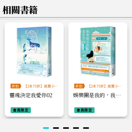
相關書籍
折扣
【2本75折】高寶小
折扣
【2本75折】高寶小
說系列全圖鑑書展
說系列全圖鑑書展
靈魂決定我愛你02
娛樂圈是我的，我是
你的 【第一部】予你
會員限定
星光（下）
會員限定