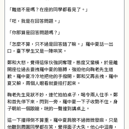
「難道不是嗎？在座的同學都看見了。」
「呸，我是在回答問題。」
「你那算是回答問題嗎？」
「怎麼不算，只不過是回答錯了嘛。」羅中夏話一出
口，臺下學生又是一陣哄笑。
鄭和大怒，覺得這傢伙強詞奪理，態度又蠻橫，於是離
開座位過去要拽羅中夏的胳膊，強迫他向鞠老先生道
歉。羅中夏冷冷地把他的手撥開，鄭和又再去拽，羅中
夏又躲，兩個人眼看就要扭打起來。
鞠老先生見狀不妙，連忙拍拍桌子，喝令兩人住手。鄭
和首先停下來，閃到一旁，羅中夏一下子收勢不住，身
子朝前一個踉蹌，咣的一聲撞到講桌上。
這一下撞得倒不算重，羅中夏肩膀不過微微發麻，只是
他聽到周圍同學都在笑，覺得面子大失。他心中沮喪，