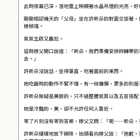
此時夜幕已深，落地窗上映襯著水晶吊燈的光亮，好
剛剛相認幾天的「父母」坐在許昕朵的對面交談著，
穆傾瑤。
氣氛生疏又尷尬。
這時穆父開口說道：「昕朵，我們準備安排妳轉學的
去。」
許昕朵沒說話，坐得筆直，吃著面前的東西。
她吃飯時的動作不緊不慢，有一絲慵懶，更多的則是
許昕朵無疑是美貌的，只不過整體氣質以及五官搭配
她是冷豔的，美，卻不允許任何人靠近。
等了片刻沒有等到答案，穆父又問：「呃……昕朵，
許昕朵緩緩地放下碗筷，抬頭看向穆父說：「抱歉，