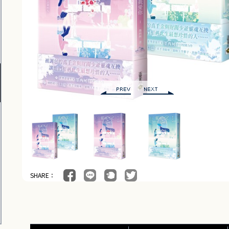
SHARE：