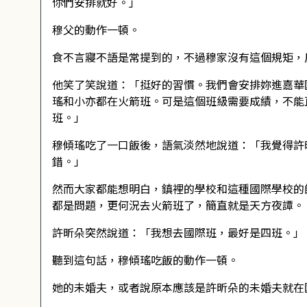
你們安排就好。」
穆父的動作一頓。
食不言寢不語是常提到的，不過穆家沒有這個規矩，
他笑了笑說道：「挺好的習慣。我們會安排妳進嘉華
瑤和小亦都在火箭班。可是這個班級需要成績，不能
班。」
穆傾瑤吃了一口飯後，語氣淡然地說道：「我覺得許
錯。」
然而大家都能想明白，鎮裡的學校和這種國際學校的
都是問題，更何況去火箭班了，簡直就是天方夜譚。
許昕朵突然說道：「我想去國際班，最好是四班。」
聽到這句話，穆傾瑤吃飯的動作一頓。
她的未婚夫，或者說原本應該是許昕朵的未婚夫就在