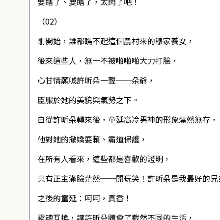
要瞎了、要瞎了，太閃了吧！
（02）
剛開始，誰都瞧不起這個農村來的穆家養女，
後來這些人，無一不被啪啪啪大力打臉，
心甘情願喊許昕朵一聲──朵爺，
臣服於她的美貌與氣勢之下。
自從許昕朵轉來後，童延高冷男神的形象蕩然無存，
他對她的撒嬌耍賴、霸道保護，
在所有人看來，這些都是喜歡的證明，
只有正主滿臉茫然──開玩笑！許昕朵是我最好的兄
之後的童延：呵呵，真香！
靈魂互換，讓許昕朵體會了截然不同的生活，