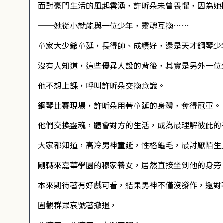
面對豪門生活的風起雲湧，許昕朵未曾畏懼，因為她
──她從小就能與一位少年，靈魂互換……
童家大少爺童延，長得帥、成績好，還是天才鋼琴少
沒有人知道，這些優異人設的背後，其實是另外一位
他不想上課，呼叫許昕朵交換意識。
鋼琴比賽現場，許昕朵用著童延的身體，奪得冠軍。
他們交換靈魂，體會對方的生活，成為最理解彼此的
大家都知道，高冷男神童延，性格龜毛，最討厭陌生
剛轉來嘉華學園的穆家養女，居然直接坐到他的身旁
本來期待著有好戲可看，結果男神不僅沒發作，還對
圍觀群眾哀號著撤退，