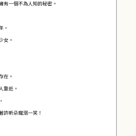
擁有一個不為人知的秘密。
年，
少女。
存在。
人靠近。
，
著許昕朵寵溺一笑！