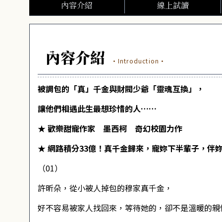
內容介紹
線上試讀
內容介紹
·Introduction·
被調包的「真」千金與財閥少爺「靈魂互換」，
讓他們相遇此生最想珍惜的人……
★ 歡樂甜寵作家 墨西柯 奇幻校園力作
★ 網路積分33億！真千金歸來，寵妳下半輩子，伴
（01）
許昕朵，從小被人掉包的穆家真千金，
好不容易被家人找回來，等待她的，卻不是溫暖的親