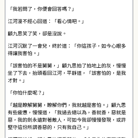
「我若問了，你便會回答嗎？」
江河漫不經心回道：「看心情吧。」
顧九思笑了笑，卻是沒說。
江河沉默了一會兒，終於道：「你這孩子，如今心眼多
得讓我害怕。」
「該害怕的不是舅舅，」顧九思拍了拍地上的灰，慢慢
坐了下去，抬頭看回江河，平靜道，「該害怕的，是我
才對。」
「你怕什麼呢？」
「越是瞭解舅舅，瞭解你們，我就越是害怕。」顧九思
有些疲憊，慢慢道，「我過去總以為，善就善，惡就是
惡，我的劍永遠對著敵人，可如今我卻慢慢發現，或許
堅守這份所謂善惡的，只有我自己。」