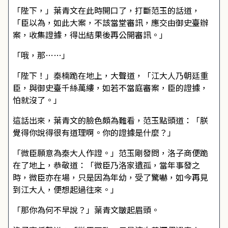
「陛下，」葉青文在此時開口了，打斷范玉的話道，
「臣以為，如此大案，不該當堂審訊，應交由御史臺辦
案，收集證據，得出結果後再公開審訊。」
「哦，那……」
「陛下！」秦楠跪在地上，大聲道，「江大人乃朝廷重
臣，與御史臺千絲萬縷，如若不當庭審案，臣的證據，
怕就沒了。」
這話出來，葉青文的臉色頗為難看，范玉點頭道：「朕
覺得你說得很有道理啊。你的證據是什麼？」
「微臣願意為秦大人作證。」范玉剛發問，洛子商便跪
在了地上，恭敬道：「微臣乃洛家遺孤，當年事發之
時，微臣亦在場，只是因為年幼，受了驚嚇，如今再見
到江大人，便想起過往來。」
「那你為何不早說？」葉青文皺起眉頭。