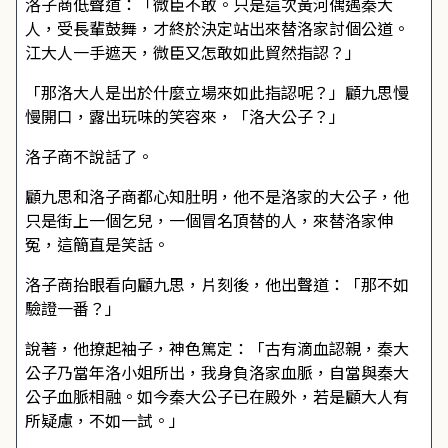
洛子商低聲道：「微臣不敢。只是這次黃河偶遇秦大
人，受長輩鼓舞，才終於決定站出來替洛家討個公道。
江大人一手遮天，微臣又怎敢如此貿然指認？」
「那洛大人是出於什麼立場來如此指認呢？」顧九思慢
慢開口，露出玩味的笑容來，「洛大公子？」
洛子商不說話了。
顧九思和洛子商都心知肚明，他不是洛家的大公子，他
只是街上一個乞兒，一個冒名頂替的人，來替洛家伸
冤，這簡直是笑話。
洛子商抬眼看向顧九思，片刻後，他出聲道：「那不如
驗證一番？」
說著，他撩起袖子，神色篤定：「古有滴血認親，秦大
公子乃當年洛小姐所出，我身負洛家血脈，自當與秦大
公子血脈相融。如今秦大公子已在殿外，若是顧大人有
所疑慮，不如一試。」