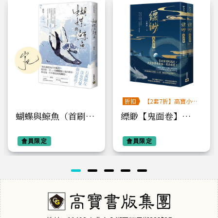
折扣
【2套7折】高寶小說
系列全圖鑑書展
蝴蝶與鯨魚（首刷印
縹緲【鬼面卷】
簽版）
（上）（下）套書不
會員限定
分售
會員限定