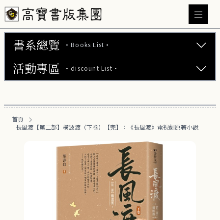
書系總覽
·Books List·
活動專區
·discount List·
文學小說 (737)
心理勵志 (176)
【2本75折】高寶小說系列全圖鑑書展
生活風格 (163)
首頁
【2本7折】高寶小說系列全圖鑑書展
長風渡【第二部】橫波渡（下卷）【完】：《長風渡》電視劇原著小說
商業財經 (101)
【2套7折】高寶小說系列全圖鑑書展
醫療保健 (54)
【66折】高寶小說系列全圖鑑書展
親子教養 (14)
人文史哲 (74)