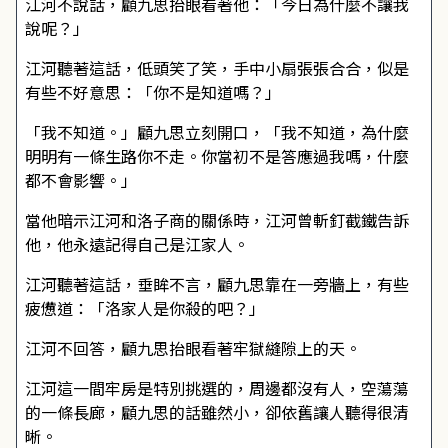
江河不說話，顧九思抬眼看著他：「今日為什麼不讓我
說呢？」
江河聽著這話，低頭笑了笑，手中小扇張張合合，似是
有些不好意思：「你不是知道嗎？」
「我不知道。」顧九思立刻開口，「我不知道，為什麼
明明有一條生路你不走。你當初不是答應過我嗎，什麼
都不會影響。」
當他暗示江河和洛子商的關係時，江河曾斬釘截鐵告訴
他，他永遠記得自己是江家人。
江河聽著這話，垂眸不言，顧九思靠在一旁牆上，有些
疲憊道：「洛家人是你殺的吧？」
江河不回答，顧九思抬眼看著牢獄縫隙上的天。
江河這一間牢房是特別挑選的，周邊都沒有人，空蕩蕩
的一條長廊，顧九思的話雖然小，卻依舊讓人聽得很清
晰。