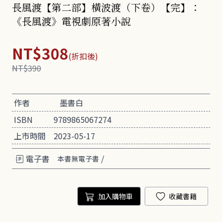
長風渡【第二部】橫波渡（下卷）【完】：
《長風渡》電視劇原著小說
NT$308
(折扣後)
NT$390
作者
墨書白
ISBN
9789865067274
上市時間
2023-05-17
電子書
/
本書無電子書
加入購物車
收藏書籍