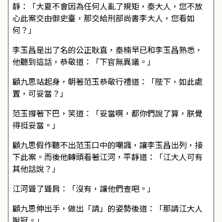
靜：「大夏不會因為任何人亂了規矩，秦大人，您不放
心此案交由御史臺，那交給刑部尚書李大人，您看如
何？」
李玉昌是出了名的公正耿直，秦楠早已和李玉昌熟悉，
他聽到這話，恭敬道：「下官無異議。」
顧九思站起身，朝著范玉恭敬行禮道：「陛下，如此處
置，可妥當？」
范玉撐著下巴，笑道：「妥當啊，都你們說了算，朕覺
得挺妥當。」
顧九思假作聽不出范玉口中的嘲諷，讓李玉昌出列，接
下此案。而後他轉頭看著江河，平靜道：「江大人可有
其他話說？」
江河聳了聳肩：「沒有，讓他們查吧。」
顧九思伸出手，做出「請」的姿勢後道：「那請江大人
脫冠。」