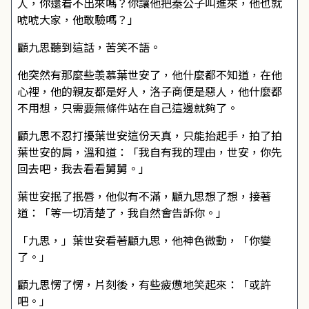
人，你還看不出來嗎？你讓他把秦公子叫進來，他也就
唬唬大家，他敢驗嗎？」
顧九思聽到這話，苦笑不語。
他突然有那麼些羡慕葉世安了，他什麼都不知道，在他
心裡，他的親友都是好人，洛子商便是惡人，他什麼都
不用想，只需要無條件站在自己這邊就夠了。
顧九思不忍打擾葉世安這份天真，只能抬起手，拍了拍
葉世安的肩，溫和道：「我自有我的理由，世安，你先
回去吧，我去看看舅舅。」
葉世安抿了抿唇，他似有不滿，顧九思想了想，接著
道：「等一切清楚了，我自然會告訴你。」
「九思，」葉世安看著顧九思，他神色微動，「你變
了。」
顧九思愣了愣，片刻後，有些疲憊地笑起來：「或許
吧。」