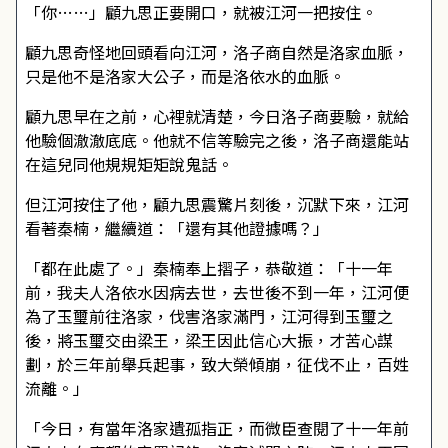
「你……」顧九思正要開口，就被江河一把按住。
顧九思奇怪地回頭看向江河，洛子商自然是洛家血脈，
只是他不是洛家大公子，而是洛依水的血脈。
顧九思早在之前，心裡就清楚，今日洛子商要驗，就給
他驗個澈澈底底。他就不信等驗完之後，洛子商還能站
在這兒同他規規矩矩說鬼話。
但江河按住了他，顧九思震驚片刻後，沉默下來，江河
看著秦楠，繼續道：「還有其他證據嗎？」
「都在此處了。」秦楠奉上摺子，恭敬道：「十一年
前，我夫人洛依水因病去世，去世後不到一年，江河便
為了玉璽前往洛家，伐害洛家滿門，江河得到玉璽之
後，將玉璽交由梁王，梁王因此信心大振，才苦心謀
劃，於三年前舉兵起事，致大榮傾崩，征伐不止，百姓
流離。」
「今日，有當年洛家遺孤指正，而微臣查閱了十一年前