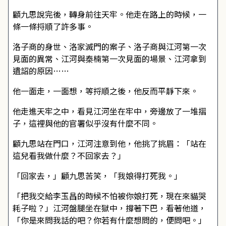
顧九思說完後，轉身前往天牢。他走在路上的時候，一
條一條捋順了許多事。
洛子商的身世、洛家滅門的案子、洛子商與江河第一次
見面的異常、江河與秦楠第一次見面的場景、江河拿到
遺詔的原因……
他一面走，一面想，等捋順之後，他反而平靜下來。
他走進天牢之中，看見江河坐在牢中，旁邊放了一堆摺
子，這裡與他的官署似乎沒有什麼不同。
顧九思站在門口，江河注意到他，他挑了挑眉：「站在
這兒看我做什麼？不回家去？」
「回家去，」顧九思苦笑，「我娘得打死我。」
「把我交給李玉昌的時候不怕被你娘打死，現在來貓哭
耗子啦？」江河盤腿坐在獄中，撐著下巴，看著他道，
「你是來問我話的吧？你若有什麼想問的，便問吧。」