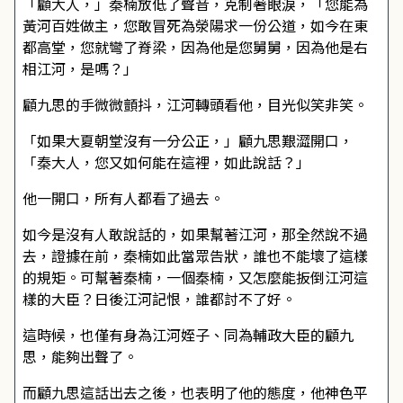
「顧大人，」秦楠放低了聲音，克制著眼淚，「您能為
黃河百姓做主，您敢冒死為滎陽求一份公道，如今在東
都高堂，您就彎了脊梁，因為他是您舅舅，因為他是右
相江河，是嗎？」
顧九思的手微微顫抖，江河轉頭看他，目光似笑非笑。
「如果大夏朝堂沒有一分公正，」顧九思艱澀開口，
「秦大人，您又如何能在這裡，如此說話？」
他一開口，所有人都看了過去。
如今是沒有人敢說話的，如果幫著江河，那全然說不過
去，證據在前，秦楠如此當眾告狀，誰也不能壞了這樣
的規矩。可幫著秦楠，一個秦楠，又怎麼能扳倒江河這
樣的大臣？日後江河記恨，誰都討不了好。
這時候，也僅有身為江河姪子、同為輔政大臣的顧九
思，能夠出聲了。
而顧九思這話出去之後，也表明了他的態度，他神色平