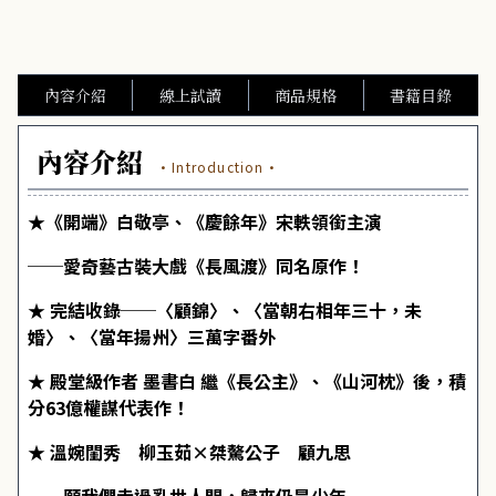
內容介紹
線上試讀
商品規格
書籍目錄
內容介紹
·Introduction·
★《開端》白敬亭、《慶餘年》宋軼領銜主演
──愛奇藝古裝大戲《長風渡》同名原作！
★ 完結收錄──〈顧錦〉、〈當朝右相年三十，未
婚〉、〈當年揚州〉
三萬字番外
★ 殿堂級作者 墨書白 繼《長公主》、《山河枕》後，積
分63億權謀代表作！
★ 溫婉閨秀 柳玉茹×桀驁公子 顧九思