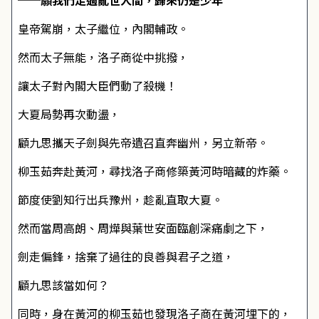
──願我們走過亂世人間，歸來仍是少年
皇帝駕崩，太子繼位，內閣輔政。
然而太子無能，洛子商從中挑撥，
讓太子對內閣大臣們動了殺機！
大夏局勢再次動盪，
顧九思攜天子劍與先帝遺召直奔幽州，另立新帝。
柳玉茹奔赴黃河，尋找洛子商修築黃河時暗藏的炸藥。
節度使劉知行出兵豫州，趁亂直取大夏。
然而當周高朗、周燁與葉世安面臨創深痛劇之下，
劍走偏鋒，捨棄了過往的良善與君子之道，
顧九思該當如何？
同時，身在黃河的柳玉茹也發現洛子商在黃河埋下的，