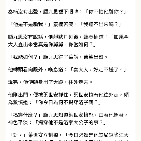
秦楠沒有出聲，顧九思垂下眼眸：「你不怕他騙你？」
「他是不是騙我，」秦楠苦笑，「我聽不出來嗎？」
顧九思沒有說話，他靜默片刻後，聽秦楠道：「如果李
大人查出來當真是你舅舅，你當如何？」
「我能如何？」顧九思得了這話，苦笑出聲。
他轉頭看向殿外，嘆息道：「秦大人，好走不送了。」
說完，他便轉身出了大殿，往外走去。
他剛出門，便被葉世安抓住，葉世安拉著他往外走，頗
為激憤道：「你今日為何不揭穿洛子商？」
「揭穿什麼？」顧九思知道葉世安憤怒，由著他駕著，
神色平淡：「揭穿他不是洛家大公子的事？」
「對。」葉世安立刻道，「今日必然是他設局誣陷江大