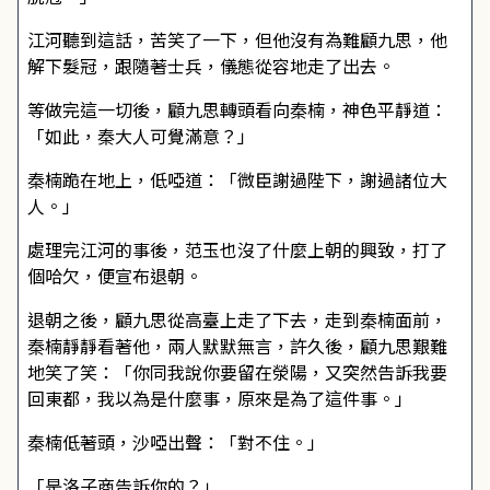
江河聽到這話，苦笑了一下，但他沒有為難顧九思，他
解下髮冠，跟隨著士兵，儀態從容地走了出去。
等做完這一切後，顧九思轉頭看向秦楠，神色平靜道：
「如此，秦大人可覺滿意？」
秦楠跪在地上，低啞道：「微臣謝過陛下，謝過諸位大
人。」
處理完江河的事後，范玉也沒了什麼上朝的興致，打了
個哈欠，便宣布退朝。
退朝之後，顧九思從高臺上走了下去，走到秦楠面前，
秦楠靜靜看著他，兩人默默無言，許久後，顧九思艱難
地笑了笑：「你同我說你要留在滎陽，又突然告訴我要
回東都，我以為是什麼事，原來是為了這件事。」
秦楠低著頭，沙啞出聲：「對不住。」
「是洛子商告訴你的？」