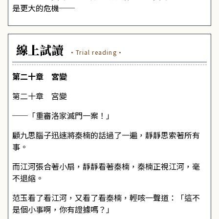
是更大的危機──
線上試讀
·Trial reading·
第二十章 宮變
第二十章 宮變
──「重審洛家滅門一案！」
顧九思腦子迅速將秦楠的話過了一遍，靜靜思索著所有
事。
而江河張合著小扇，靜靜看著秦楠，秦楠正視江河，毫
不退縮。
范玉看了看江河，又看了看秦楠，輕咳一聲道：「這不
是個小事啊，你有證據嗎？」