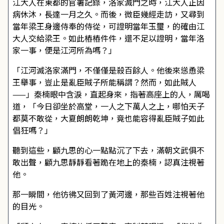
江大人在東都的官署記錄，洛家滅門之時，江大人正因
病休沐，長達一月之久。而後，微臣幾經走訪，又尋到
當年梁王身邊侍奉的侍從，可證明當年玉璽，的確由江
大人交給梁王。如此樁樁件件，還不足以證明，當年洛
家一事，便是江河所為嗎？」
「江河滅洛家滿門，不僅僅是殺百餘人。他後來慫恿梁
王舉事，豈止是亂臣賊子所能稱謂？然而，如此賊人
——」秦楠眼中含淚，直起身來，指著高座上的人，厲喝
道，「今日卻坐於高堂，一人之下萬人之上，哪怕天子
都莫不敢從，大夏朗朗乾坤，竟也能容得亂臣賊子如此
倡狂嗎？」
聽到這些，顧九思的心一點點沉了下去，滿朝文武俱不
敢出聲，顧九思靜靜看著跪在地上的秦楠，認真注視著
他。
那一瞬間，他彷彿又回到了黃河邊，那些百姓注視著他
的目光。