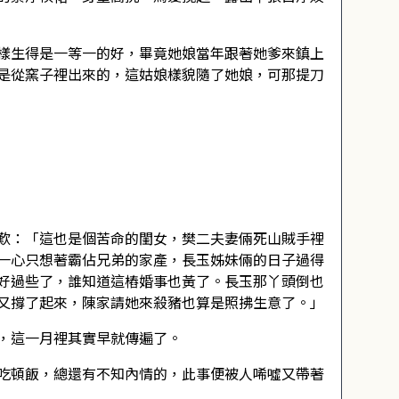
樣生得是一等一的好，畢竟她娘當年跟著她爹來鎮上
是從窯子裡出來的，這姑娘樣貌隨了她娘，可那提刀
歎：「這也是個苦命的閨女，樊二夫妻倆死山賊手裡
一心只想著霸佔兄弟的家產，長玉姊妹倆的日子過得
好過些了，誰知道這樁婚事也黃了。長玉那丫頭倒也
又撐了起來，陳家請她來殺豬也算是照拂生意了。」
，這一月裡其實早就傳遍了。
吃頓飯，總還有不知內情的，此事便被人唏噓又帶著