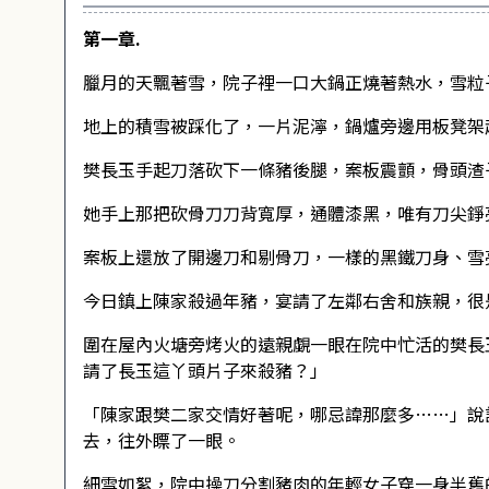
第一章.
臘月的天飄著雪，院子裡一口大鍋正燒著熱水，雪粒
地上的積雪被踩化了，一片泥濘，鍋爐旁邊用板凳架
樊長玉手起刀落砍下一條豬後腿，案板震顫，骨頭渣
她手上那把砍骨刀刀背寬厚，通體漆黑，唯有刀尖錚
案板上還放了開邊刀和剔骨刀，一樣的黑鐵刀身、雪
今日鎮上陳家殺過年豬，宴請了左鄰右舍和族親，很
圍在屋內火塘旁烤火的遠親覷一眼在院中忙活的樊長
請了長玉這丫頭片子來殺豬？」
「陳家跟樊二家交情好著呢，哪忌諱那麼多……」說
去，往外瞟了一眼。
細雪如絮，院中操刀分割豬肉的年輕女子穿一身半舊