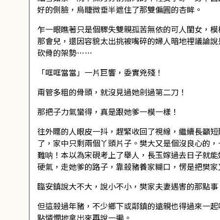
好的側臉，烏睫微垂半遮住了那雙偏圓的杏眸。
乍一眼瞧著只是個驟失雙親孤苦無依的可人閨女，模
那會兒，還因容貌太出挑被嘴碎的婦人暗地裡議論說
砍骨的架勢……
「哐哐當當」一片巨響，委實兇殘！
甭管多粗的骨頭，就沒見過她剁過第二刀！
那把子力氣蠻得，真是跟她爹一模一樣！
往外瞟的人眼皮一抖，趕緊收回了視線，繼續長籲短
了，家中只剩兩個丫頭片子。樊大又是個沒良心的，
難呐！本以為宋硯考上了舉人，長玉嫁過去日子就能
硬氣，走她爹的路子，靠殺豬養家糊口，愣是把樊家
臨安鎮說大不大，說小不小，樊家夫妻遇害的那點事
但這殺過年豬，不少鄉下或鄰鎮的遠親也得過來一起
點憐憫地拿出來再說一遍。