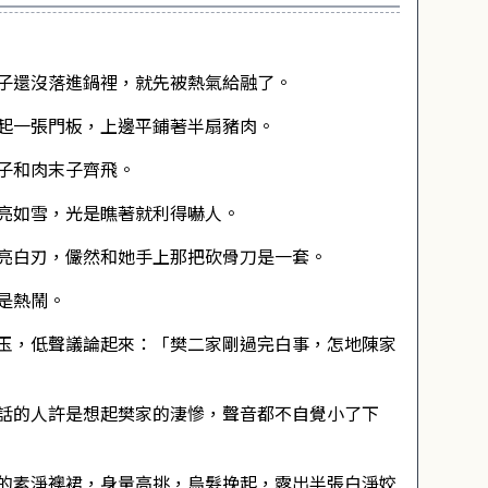
子還沒落進鍋裡，就先被熱氣給融了。
起一張門板，上邊平鋪著半扇豬肉。
子和肉末子齊飛。
亮如雪，光是瞧著就利得嚇人。
亮白刃，儼然和她手上那把砍骨刀是一套。
是熱鬧。
玉，低聲議論起來：「樊二家剛過完白事，怎地陳家
話的人許是想起樊家的淒慘，聲音都不自覺小了下
的素淨襖裙，身量高挑，烏髮挽起，露出半張白淨姣