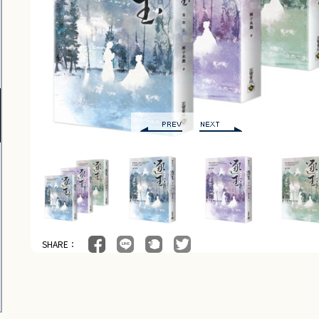
SHARE：