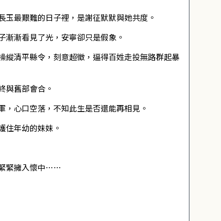
長玉最艱難的日子裡，是謝征默默與她共度。
子漸漸看見了光，安寧卻只是假象。
操縱清平縣令，刻意超徵，逼得百姓走投無路群起暴
終與舊部會合。
軍，心口空落，不知此生是否還能再相見。
護住年幼的妹妹。
緊緊擁入懷中……