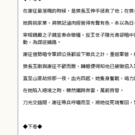
在謝征最落魄的時候，是樊長玉伸手拯救了他；在樊
她肩挑家業，將樊記滷肉經營得有聲有色，本以為日
宰相魏嚴之子魏宣奉命徵糧，反王世子隨元青卻暗中
動，為謀逆鋪路。
謝征借勢暗令軍師公孫鄞設下徵兵之計，重返軍營，
樊長玉剛與謝征不歡而散，轉眼便得知他已被徵招入
直至山匪劫掠那一夜，血光四起，她隻身奮戰，竭力
在她陷入絕境之時，驟然鐵蹄奔雷，萬箭齊發。
刀光交錯間，謝征帶兵呼嘯而至，將她從死境奪回，
◆下卷◆