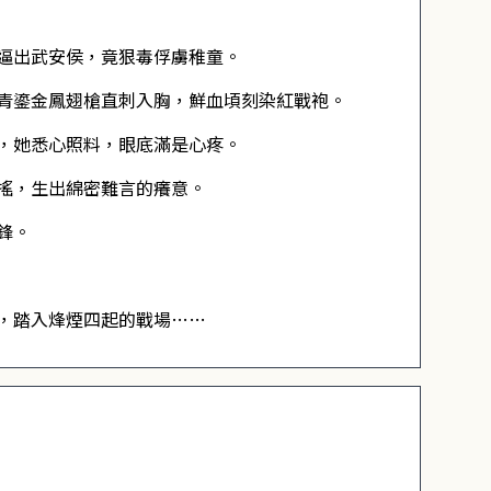
逼出武安侯，竟狠毒俘虜稚童。
青鎏金鳳翅槍直刺入胸，鮮血頃刻染紅戰袍。
，她悉心照料，眼底滿是心疼。
搖，生出綿密難言的癢意。
鋒。
，踏入烽煙四起的戰場……