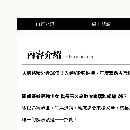
內容介紹
線上試讀
內容介紹
·Introduction·
★網路積分近36億！入選VIP強推榜、年度盤點古言
開朗堅毅殺豬少女 樊長玉×高傲冷峻落難侯爺 謝征
爹娘遇害過世，竹馬退婚，親戚還要來搶家產，樊長
唯一的解法就是──招贅！