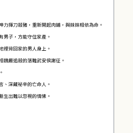
神力揮刀殺豬，重新開起肉鋪，與妹妹相依為命。
有男子，方能守住家產。
地裡背回家的男人身上。
相魏嚴追殺的落難武安侯謝征。
。
言、深藏祕辛的亡命人。
漸生出難以忽視的情愫。