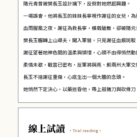
隨元青曾被樊長玉設計擒下，反倒對她燃起興趣。
一場誤會，他將長玉的妹妹長寧視作謝征的女兒，為
血雨腥風之夜，謝征為救長寧，橫戟破敵，卻被隨元
樊長玉輾轉上山尋夫，闖入軍營，只見謝征血痕斑駁
謝征望著她神色間的溫柔與憐惜，心頭不由得悄然動
柔情未歇，戰雲已密布，反軍將與燕、薊兩州大軍交
長玉不捨謝征重傷，心底生出一個大膽的念頭。
她悄然下定決心，以藥迷昏他，帶上殺豬刀與砍骨刀
線上試讀
·Trial reading·