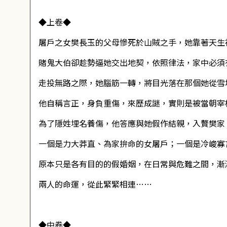
◆上卷◆
屠戶之女樊長玉的父母慘死於山賊之手，她靠著天生
賭鬼大伯卻趁勢逼她交出地契，依照律法，家中必須
走投無路之際，她腦筋一轉，將目光落在那個她從雪
他自稱言正，身負重傷，來歷成謎，實則是被當朝宰
為了隱姓埋名養傷，他答應與她假作結親，入贅樊家
一個是力大莽直、為家拚命的女屠戶；一個是冷峻寡
原本只是各有目的的假婚姻，在日常與危難之間，漸
兩人的命運，從此緊緊相連……
◆中卷◆