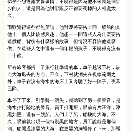
似乎不想透露太多事情，不曉得是因為他本來就是個話
少的人，還是因為他討厭跟反正都要死掉的人相處太
久。
雨歡覺得這些都無所謂，他對即將要搭上同一艘船的其
他十二個人比較感興趣，他想一一問這些人為什麼要搭
這艘船、背後有什麼樣的故事，但情況不容許他這麼
做。在這些人之中還有一個年輕的孩子，不曉得有沒有
二十歲。
所有旅客都搭上了旅行社準備的車，車子越過下村，駛
向大海退去的方向。不久，下村就消失在視線範圍之
外，車子在沒有海水的海床上又奔馳了好一陣子。夜幕
已降。
車停了下來。引擎聲一消失，就聽到了另一個聲音，是
海水拍打陸地的聲音。員工打開燈，眼前有片汪洋，漆
黑如墨，還有一艘船。人們上了船，船駛向大海。不
久，眼前就出現一個特別黑的地方，員工說就是那個
洞。船開過漆黑的大海，在更黑的洞裡停了下來，那裡