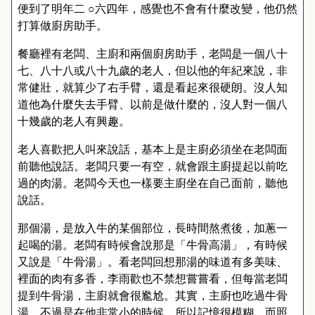
便到了明年二 ○六四年，感覺也不會有什麼改變，他仍然
打算做廚房助手。
餐廳裡有老闆、主廚和兩個廚房助手，老闆是一個八十
七、八十八或八十九歲的老人，但以他的年紀來說，非
常健壯，就算少了右手臂，還是看起來很硬朗。沒人知
道他為什麼失去手臂、以前是做什麼的，沒人對一個八
十幾歲的老人有興趣。
老人喜歡把人叫來說話，基本上是主廚必須坐在老闆面
前聽他說話。老闆只要一有空，就會跟主廚提起以前吃
過的肉湯。老闆今天也一樣要主廚坐在自己面前，聽他
說話。
那個湯，是放入牛的某個部位，長時間熬煮後，加蔥一
起喝的湯。老闆有時候會說那是「牛骨高湯」，有時候
又說是「牛骨湯」。看老闆回想那湯的味道有多美味、
裡面的肉有多香，李雨歡也不禁想嘗嘗看，但每當老闆
提到牛骨湯，主廚就會很尷尬。其實，主廚也吃過牛骨
湯，不過是在他非常小的時候，所以記憶很模糊，而照