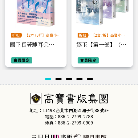
折扣
【2本75折】高寶小
折扣
【2套7折】高寶小說
說系列全圖鑑書展
系列全圖鑑書展
國王長著驢耳朵
逐玉【第一部】（上
（下）
中下卷套書）：《逐
會員限定
玉》電視劇原著小說
會員限定
地址：11493 台北市內湖區洲子街88號3F
電話：886-2-2799-2788
傳真：886-2-2799-0909