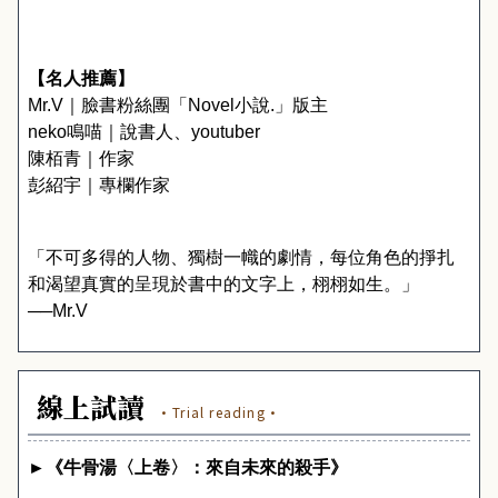
【名人推薦】
Mr.V
｜臉書粉絲團「
Novel
小說
.
」版主
neko
鳴喵｜說書人、
youtuber
陳栢青｜作家
彭紹宇｜專欄作家
「不可多得的人物、獨樹一幟的劇情，每位角色的掙扎
和渴望真實的呈現於書中的文字上，栩栩如生。」
──
Mr.V
線上試讀
·Trial reading·
►
《牛骨湯〈上卷〉：來自未來的殺手》