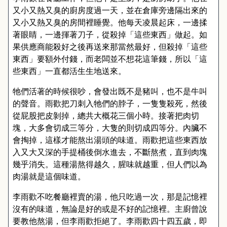
又小又熱又臭的廚房度過一天，並在倉庫旁邊隔出來的
又小又熱又臭的房間裡睡覺。他每天凌晨起床，一邊揉
著眼睛，一邊揮著刀子，從殺掉「這些東西」做起。如
果供應商能殺好之後再送來那當然最好，但殺掉「這些
東西」要額外付錢，而老闆並不想花這筆錢，所以「這
些東西」一直都活生生地送來。
牠們活著的時候很吵，會發出既不是豬叫，也不是牛叫
的聲音。雨歡把刀刺入牠們的脖子，一隻隻殺死，然後
從屁股把皮剝掉，總共大概花三個小時。接著把肉切
塊，大多會切成三等分，大隻的則切成四等分。內臟不
會掏掉，這樣才能熬出湯頭的味道。雨歡把這些東西放
入又大又深的手提桶後倒水進去，不斷熬煮，直到肉塊
幾乎消失。這種湯熬得越久，腥味就越重，但人們以為
肉湯就是這個味道。
李雨歡不吃餐廳裡賣的湯，他只吃過一次，那是記憶裡
沒有的味道，無論是好的或是不好的記憶裡。主廚曾說
要教他熬湯，但李雨歡拒絕了。李雨歡四十四五歲，即