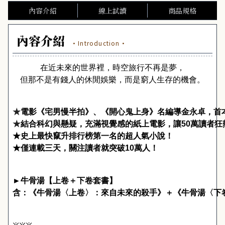
內容介紹
線上試讀
商品規格
內容介紹
·Introduction·
在近未來的世界裡，時空旅行不再是夢，
但那不是有錢人的休閒娛樂，而是窮人生存的機會。
★
電影《宅男慢半拍》、《開心鬼上身》名編導金永卓，首
★
結合科幻與懸疑，充滿視覺感的紙上電影，讓
50
萬讀者狂
★史上最快竄升排行榜第一名的超人氣小說！
★僅連載三天，關注讀者就突破
10
萬人！
►
牛骨湯【上卷＋下卷套書】
含：
《牛骨湯〈上卷〉：來自未來的殺手》＋《牛骨湯〈下