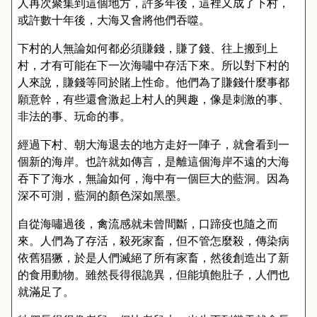
人再次聚集到這個地方，許多年後，這裡又成了下村，
或許數十年後，大海又會將他們吞噬。
下村的人無論如何都必須賺錢，賺了錢、往上搬到上
村，才有可能在下一次海嘯中存活下來。所以對下村的
人來說，賺錢等同於賭上性命。他們為了賺錢什麼事都
願意幹，有些還會激起上村人的興趣，像是刺激的事、
非法的事、玩命的事。
經過下村、朝大海退去的地方走好一陣子，就會看到一
個新的海岸。也許就如傳言，是離這個海岸不遠的大海
吞下了海水，無論如何，海中有一個巨大的藍洞。因為
深不可測，藍洞的顏色深如黑墨。
自從海嘯過後，禽流感就未曾間斷，口蹄疫也隨之而
來。人們為了存活，殺死家畜，但不管怎麼殺，傳染病
依舊猖獗，於是人們滅絕了所有家畜，然後創造出了新
的食用動物。雖然長得很詭異，但能填飽肚子，人們也
就滿足了。