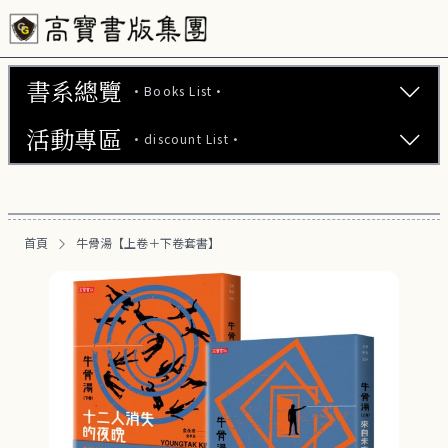
書系總覽
·Books List·
活動專區
·discount List·
文學小說 (737)
心理勵志 (176)
【2本75折】高寶小說系列全圖鑑書展
生活風格 (163)
首頁
牛骨湯【上卷＋下卷套書】
【2本7折】高寶小說系列全圖鑑書展
商業財經 (101)
【2套7折】高寶小說系列全圖鑑書展
醫療保健 (54)
【66折】高寶小說系列全圖鑑書展
親子教養 (14)
人文史哲 (74)