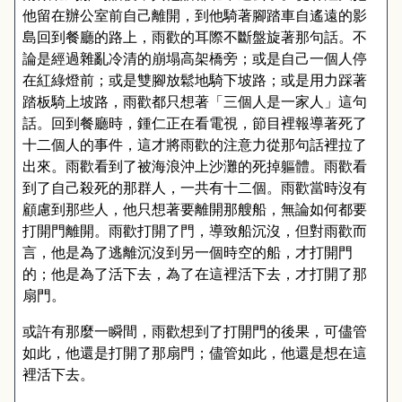
他留在辦公室前自己離開，到他騎著腳踏車自遙遠的影
島回到餐廳的路上，雨歡的耳際不斷盤旋著那句話。不
論是經過雜亂冷清的崩塌高架橋旁；或是自己一個人停
在紅綠燈前；或是雙腳放鬆地騎下坡路；或是用力踩著
踏板騎上坡路，雨歡都只想著「三個人是一家人」這句
話。回到餐廳時，鍾仁正在看電視，節目裡報導著死了
十二個人的事件，這才將雨歡的注意力從那句話裡拉了
出來。雨歡看到了被海浪沖上沙灘的死掉軀體。雨歡看
到了自己殺死的那群人，一共有十二個。雨歡當時沒有
顧慮到那些人，他只想著要離開那艘船，無論如何都要
打開門離開。雨歡打開了門，導致船沉沒，但對雨歡而
言，他是為了逃離沉沒到另一個時空的船，才打開門
的；他是為了活下去，為了在這裡活下去，才打開了那
扇門。
或許有那麼一瞬間，雨歡想到了打開門的後果，可儘管
如此，他還是打開了那扇門；儘管如此，他還是想在這
裡活下去。