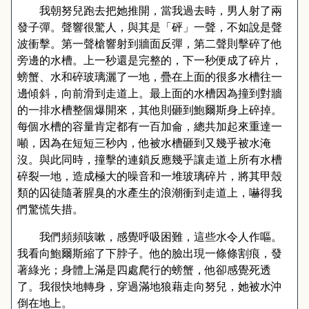
我朝努兒跑去把她推開，當我過去時，男人射了兩
發子彈。聲響很驚人，與其是「砰」一聲，不如說是聲
波衝擊。第一聲槍響射到牆面反彈，第二聲則擊碎了他
旁邊的水槽。上一秒還是完整的，下一秒便成了碎片，
螃蟹、水和碎玻璃灑了一地，疊在上面的很多水槽往一
邊傾斜，向前滑到走道上。最上面的水槽因為撞到對牆
的一排水槽整個爆開來，其他則砸到鮑爾斯身上碎掉。
每個水槽的容量肯定都有一百加侖，總共加起來重達一
噸，因為在短短三秒內，他被水槽砸到又幾乎被水淹
沒。與此同時，撞擊的連鎖反應幾乎讓走道上所有水槽
碎裂一地，造成極大的噪音和一堆玻璃碎片，將其甲殼
類的囚徒隨著腥臭的水產生的浪潮衝到走道上，嚇得我
們驚慌失措。
我們頻頻咳嗽，感覺呼吸困難，這些水令人作嘔。
我看向鮑爾斯縮了下脖子。他的臉出現一條條割痕，發
著綠光；身體上滿是四處爬行的螃蟹，他卻感覺死透
了。我很快地轉身，穿過滿地狼藉走向努兒，她被水沖
倒在地上。