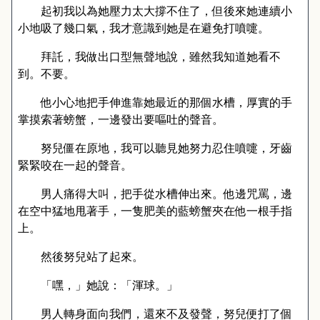
起初我以為她壓力太大撐不住了，但後來她連續小
小地吸了幾口氣，我才意識到她是在避免打噴嚏。
拜託，我做出口型無聲地說，雖然我知道她看不
到。不要。
他小心地把手伸進靠她最近的那個水槽，厚實的手
掌摸索著螃蟹，一邊發出要嘔吐的聲音。
努兒僵在原地，我可以聽見她努力忍住噴嚏，牙齒
緊緊咬在一起的聲音。
男人痛得大叫，把手從水槽伸出來。他邊咒罵，邊
在空中猛地甩著手，一隻肥美的藍螃蟹夾在他一根手指
上。
然後努兒站了起來。
「嘿，」她說：「渾球。」
男人轉身面向我們，還來不及發聲，努兒便打了個