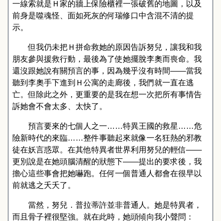
一線索就是Ｈ家的牆上保險櫃裡一張破舊的地圖，以及
前身是噬魂怪、面如死灰的何瑞修口中含混不清的提
示。
但我仍未把Ｈ拼命救她的原因告訴努兒，讓我和我
朋友參與援救行動，最後為了使她擺脫李奧而喪命。我
還沒跟她說有關預言的事，因為幾乎沒有時間
——
當我
聽到李奧手下進到Ｈ公寓的走廊後，我們就一直在逃
亡。但除此之外，更重要的是我在想一次把所有事情告
訴她會不會太多、太快了。
預言要來的七個人之一……特異王國的救星……危
險新時代的來臨……整件事聽起來就像一名狂熱的邪教
徒在妖言惑眾。在其他特異者世界利用努兒的輕信
——
更別說是在她頭腦清醒的狀態下
——
提出的要求後，我
擔心這些事會把她嚇跑。任何一個普通人都會在很早以
前就逃之夭夭了。
當然，努兒．普拉蒂許並非普通人。她是特異者，
而且骨子裡很堅強。就在此時，她頭傾向我小聲問：