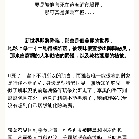
要是被他害死在這海鮮市場裡，
那可真是諷刺至極……
新世界即將降臨，那會是個美麗的世界，
地球上每一寸土地都將陷落，被餿味覆蓋發出陣陣惡臭，
那來自腐爛的人和動物的屍體，以及乾枯萎靡的植被。
H
死了，留下不明所以的預言，而雅各唯一能投靠的對象
是行蹤不明的
V
，身邊是對特異世界一無所知的努兒，看
似了解狀況的前噬魂怪何瑞修跳窗走了，李奧的手下則
層層包圍在外，這真是糟到不能再糟了，糟到雅各完全
沒有想到自己居然能化險為夷。
帶著努兒回到惡魔之灣，雅各再度被時鳥和朋友們包
圍，然而偽人越獄逃脫、美國幫派蠢蠢欲動、反時鳥運