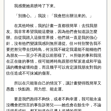
我感覺她肩膀垮了下來。
「別擔心。」我說：「我會想出辦法來的。」
在其他時候，我的計畫一直都很簡單：去找我朋
友。我非常希望我能這麼做，因為他們會知道該怎麼
辦。自從我踏入這個世界後，他們就一直是我的強心
針，沒有他們變讓我感到無所適從。但Ｈ特別警告我不
要把努兒帶去找時鳥，何況我不確定我還能不能稱他們
為朋友
——
至少不再是以前那樣了。Ｈ所做的事和我現
在正在做的事情，很可能將時鳥跟那些幫派達成和平協
議的機會破壞殆盡，而且幾乎可以肯定讓我朋友對我的
信任造成不可抹滅的傷害。
所以在只能靠自己的情況下，讓計畫變得既簡單又
愚蠢：快點跑、用力想、能走運。
要是我們跑得不夠快，或者不夠幸運，我可能永遠
沒機會把預言的事告訴努兒
——
她也會在餘生中，不論
活得長或短，都不知道自己遭人追捕的原因。