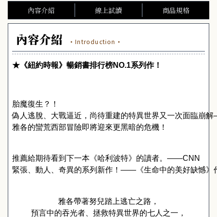
內容介紹
線上試讀
商品規格
內容介紹
·Introduction·
★《
紐約時報
》
暢銷書排行榜
NO.1
系列作！
胎魔復生？！
偽人逃脫、大戰逼近，尚待重建的特異世界又一次面臨崩解
雅各的蠻荒西部冒險即將迎來更黑暗的危機！
推薦給期待看到下一本《哈利波特》的讀者。
――CNN
緊張、動人、奇異的系列新作！
――
《生命中的美好缺憾》
雅各帶著努兒踏上逃亡之路，
預言中的吞光者、拯救特異世界的七人之一，