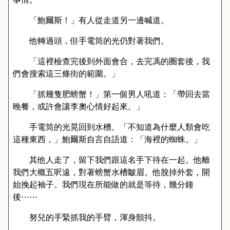
「鮑爾斯！」有人從走道另一邊喊道。
他轉過頭，但手電筒的光仍對著我們。
「這裡檢查完後到外面會合，去完馮的圈套後，我
們會搜索這三條街的範圍。」
「抓幾隻肥螃蟹！」第一個男人吼道：「帶回去當
晚餐，或許會讓李奧心情好起來。」
手電筒的光晃回到水槽。「不知道為什麼人類會吃
這種東西，」鮑爾斯自言自語道：「海裡的蜘蛛。」
其他人走了，留下我們跟這名手下待在一起。他離
我們大概五呎遠，對著螃蟹水槽皺眉。他脫掉外套，開
始挽起袖子。我們現在所能做的就是等待，幾分鐘
後
⋯⋯
努兒的手緊抓我的手臂，渾身顫抖。