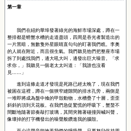
第一章
我們在紐約華埠發著綠光的海鮮市場深處，蹲在一
整排都是螃蟹水槽的走道盡頭，四周是吞光者製造出的
一片黑暗，無數隻外星眼睛直勾勾的盯著我們瞧。李奧
的人就在附近，而且很生氣。我們聽見他們把整座市場
拆了到處找我們，邊大吼大叫，邊發出巨大噪音。「求
求你，」我聽見一個老太太叫道：「我誰也沒看
見……」
進到這條走道才發現是死路已經太晚了，現在我們
被困在這裡，蹲在一個狹窄縫隙間的排水孔旁，兩側是
一堆即將成為盤中飧的甲殼動物，水槽疊了十層，歪歪
斜斜的頂到天花板。在我們急促驚慌的呼吸下，蟹螯不
間斷地隨著節奏敲打玻璃，其間夾雜著碰撞與喊叫聲，
像壞掉的打字機發出的噪聲般鑽進我的腦殼。
至少這聲音能掩蓋我們的呼吸聲，只要努兒保持周