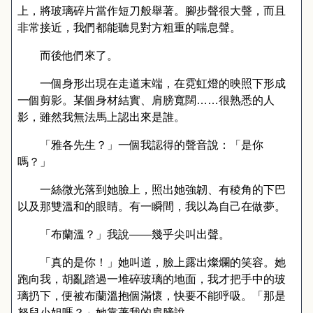
上，將玻璃碎片當作短刀般舉著。腳步聲很大聲，而且
非常接近，我們都能聽見對方粗重的喘息聲。
而後他們來了。
一個身形出現在走道末端，在霓虹燈的映照下形成
一個剪影。某個身材結實、肩膀寬闊……很熟悉的人
影，雖然我無法馬上認出來是誰。
「雅各先生？」一個我認得的聲音說：「是你
嗎？」
一絲微光落到她臉上，照出她強韌、有稜角的下巴
以及那雙溫和的眼睛。有一瞬間，我以為自己在做夢。
「布蘭溫？」我說
——
幾乎尖叫出聲。
「真的是你！」她叫道，臉上露出燦爛的笑容。她
跑向我，胡亂踏過一堆碎玻璃的地面，我才把手中的玻
璃扔下，便被布蘭溫抱個滿懷，快要不能呼吸。「那是
努兒小姐嗎？」她靠著我的肩膀說。