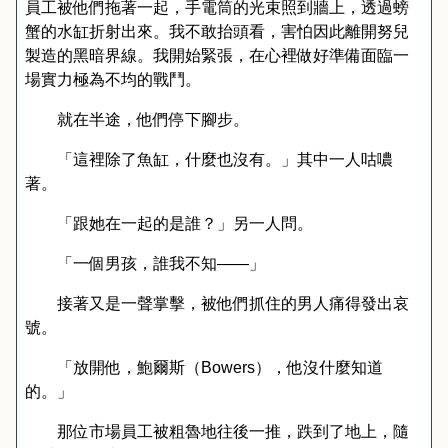
員工被他們拖著一起，手電筒的光束照到牆上，透過螃
蟹的水缸折射出來。我不敢抬頭看，害怕因此離開努兒
製造的黑暗界線。我開始緊張，在心裡做好準備面臨一
場實力極為不均的戰鬥。
就在半途，他們停下腳步。
「這裡除了魚缸，什麼也沒有。」其中一人咕噥
著。
「跟她在一起的是誰？」另一人問。
「一個男孩，誰我不知
——
」
接著又是一聲掌擊，被他們抓住的男人痛得發出哀
號。
「放開他，鮑爾斯（
Bowers
），他沒什麼知道
的。」
那位市場員工被粗魯地往後一推，跌到了地上，隨