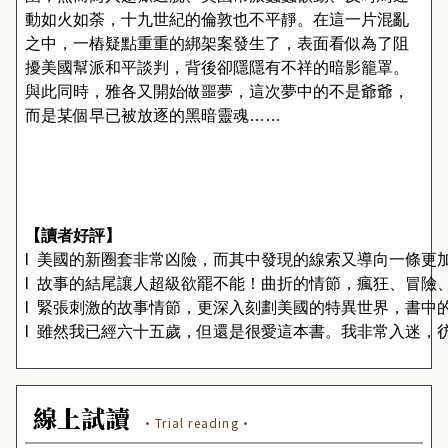
動如火如荼，十九世紀的倫敦也不平靜。在這一片混亂
之中，一樁疑點重重的綁架案發生了，表面看似為了阻
擾美國幫派和平談判，背後卻隱隱有不祥的暗影籠罩。
與此同時，雅各又開始做噩夢，這次夢中的不是爺爺，
而是某個早已被放逐的黑暗靈魂……
【讀者好評】
l
美國的新圈套非常凶險，而其中發現的線索又導向一條更
l
故事的結尾讓人超級欲罷不能！曲折的情節，瘋狂、冒險
l
緊張刺激的故事情節，更深入刻劃美國的特異世界，書中
l  雖然我已經六十五歲，但還是很愛這本書。我非常入迷
線上試讀
·Trial reading·