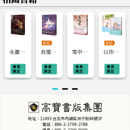
折扣
【2
折扣
【2
本
套
永徽迷
我還沒
雪中悍
以你為
75
7
折】
折】
局
摁住她
刀行第
名的小
高
高
寶
寶
（上）
會員
03
會員
二部：
會員
時光
會員
小
小
限定
限定
限定
限定
（四）
【上下
說
說
系
系
杯酒賀
套書】
列
列
全
全
新涼
圖
圖
鑑
鑑
書
書
展
展
地址：11493 台北市內湖區洲子街88號3F
電話：886-2-2799-2788
傳真：886-2-2799-0909