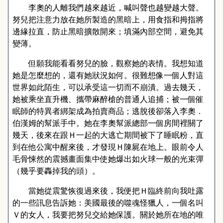
李奧的人離我們越來越近，喊叫聲也越變越大聲。
努兒把注意力放在她所製造的黑暗上，用食指和拇指將
邊緣拉直，防止黑暗擴散開來；填滿內部空間，避免其
變薄。
但願我能看看努兒的臉，觀察她的表情。我想知道
她是怎麼想的，還有她狀況如何。很難想像一個人對這
世界如此陌生，可以承受這一切而不崩潰。過去幾天，
她被乘坐直升機、攜帶麻醉槍的普通人追捕；被一個催
眠師的特異者綁架成為拍賣商品；逃脫後卻落入李奧．
伯漢姆的幫派手中。她在李奧幫派總部一個房間裡關了
幾天，後來在跟Ｈ一起的大逃亡期間被下了睡眠粉，直
到在他公寓中醒來後，才發現Ｈ陳屍在地上。眼前令人
毛骨悚然的震撼畫面集中使她爆出如火球一般的光束彈
（幾乎要轟掉我的頭）。
當她從震驚恢復過來後，我便把Ｈ臨終前向我吐露
的一些訊息告訴她：美國最後的噬魂怪獵人，一個名叫
Ｖ的女人，我要把努兒交給她保護。關於她所在地的唯