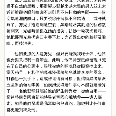
遭不自然的黑暗，那群腳步聲越來越大聲的男人並未太
近距離觀察眼前輪廓不規則且不時扭動的空間
——
一個
空氣遺漏的缺口，只要視線停留就不容錯過
——
或許就
夠了。努兒手拖過周遭空氣，黑暗隨著其劃過的軌跡散
佈開來，光頓時聚集在她的指尖，彷彿一粒夜光糖霜。
她把那顆光粒扔進口中吞下肚，光芒透出她的臉頰及喉
嚨，而後消失。
他們要抓的人是努兒，但只要能讓我吃子彈，他們
也會樂意把我一併帶走。此時，他們肯定已經發現Ｈ死
在了自己的公寓中，眼球被他的噬魂怪從眼窩挖出來。
當天稍早，Ｈ和他的噬魂怪帶著努兒逃離李奧的圈套，
打傷他一批手下，這或許還情有可原；但讓特異者幫派
五區幫的領袖李奧．伯漢姆受辱這件事可不能就這麼算
了。一名他聲稱隸屬於他的野生特異者，從他自宅
——
橫跨整個美國東部的特異者帝國心臟地帶
——
遭人綁
走。如果他們發現是我幫助努兒逃跑，那絕對比任何事
都更能判我死刑。