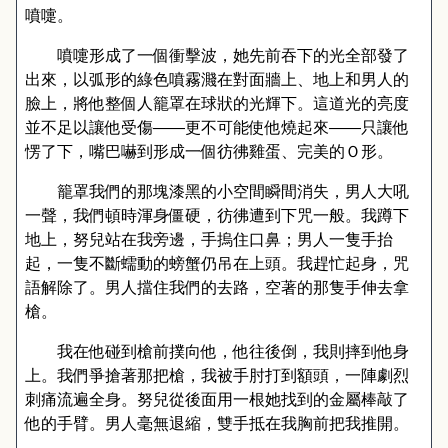
噴嚏。
噴嚏形成了一個衝擊波，她先前吞下的光全部發了
出來，以弧形的綠色噴霧濺在對面牆上、地上和男人的
臉上，將他整個人籠罩在球狀的光輝下。這道光的亮度
並不足以讓他受傷
——
更不可能使他燒起來
——
只讓他
愣了下，嘴巴嚇到形成一個彷彿雞蛋、完美的Ｏ形。
籠罩我們的那塊漆黑的小空間瞬間消失，男人大吼
一聲，我們頓時渾身僵硬，彷彿遭到下咒一般。我蹲下
地上，努兒站在我旁邊，手摀住口鼻；男人一隻手抬
起，一隻不斷蠕動的螃蟹仍吊在上頭。我趕忙起身，咒
語解除了。男人擋住我們的去路，空著的那隻手伸去拿
槍。
我在他碰到槍前撲向他，他往後倒，我則摔到他身
上。我們爭搶著那把槍，我被手肘打到額頭，一陣劇烈
刺痛流遍全身。努兒從後面用一根她找到的金屬棒敲了
他的手臂。男人毫無退縮，雙手抵在我胸前把我推開。