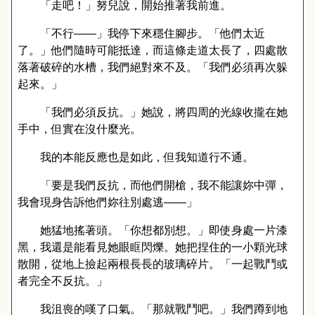
「走吧！」努兒說，開始推著我前進。
「不行
——
」我停下來穩住腳步。「他們太近
了。」他們隨時可能抵達，而這條走道太長了，四處散
落著破碎的水槽，我們絕對來不及。「我們必須再次躲
起來。」
「我們必須反抗。」她說，將四周的光線收攏在她
手中，但實在沒什麼光。
我的本能反應也是如此，但我知道行不通。
「要是我們反抗，而他們開槍，我不能讓妳中彈，
我會現身告訴他們妳往別處逃
——
」
她猛地搖著頭。「你想都別想。」即使身處一片漆
黑，我還是能看見她眼眶閃爍。她把捏住的一小顆光球
散開，從地上撿起兩根長長的玻璃碎片。「一起戰鬥或
者完全不反抗。」
我沮喪的嘆了口氣。「那就戰鬥吧。」我們蹲到地