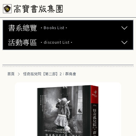
書系總覽
·Books List·
活動專區
·discount List·
文學小說 (740)
心理勵志 (176)
【2本75折】高寶小說系列全圖鑑書展
生活風格 (163)
首頁
怪奇孤兒院【第二部】2：群鳥會
【2本7折】高寶小說系列全圖鑑書展
商業財經 (101)
【2套7折】高寶小說系列全圖鑑書展
醫療保健 (54)
【66折】高寶小說系列全圖鑑書展
親子教養 (14)
人文史哲 (74)