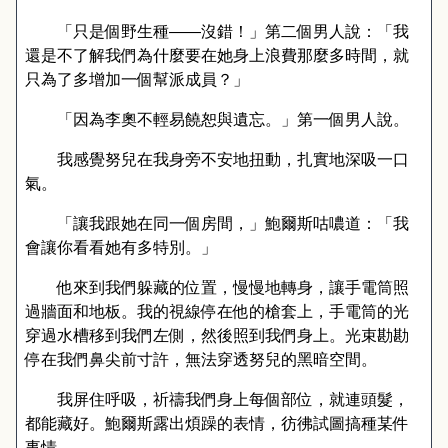
「只是個野生種
——
沒錯！」第二個男人說：「我
還是不了解我們為什麼要在她身上浪費那麼多時間，就
只為了多增加一個幫派成員？」
「因為李奧不輕易饒恕與遺忘。」第一個男人說。
我感覺努兒在我身旁不安地扭動，扎實地深吸一口
氣。
「讓我跟她在同一個房間，」鮑爾斯咕噥道：「我
會讓你看看她有多特別。」
他來到我們躲藏的位置，慢慢地轉身，讓手電筒照
過牆面和地板。我的視線停在他的槍套上，手電筒的光
穿過水槽移到我們左側，然後照到我們身上。光束勘勘
停在我們鼻尖前寸許，無法穿透努兒的黑暗空間。
我屏住呼吸，祈禱我們身上每個部位，就連頭髮，
都能藏好。鮑爾斯露出煩躁的表情，彷彿試圖搞種某件
事情。