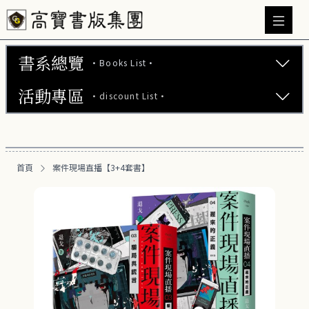
書系總覽
·Books List·
活動專區
·discount List·
文學小說 (740)
心理勵志 (176)
【2本75折】高寶小說系列全圖鑑書展
生活風格 (163)
首頁
案件現場直播【3+4套書】
【2本7折】高寶小說系列全圖鑑書展
商業財經 (101)
【2套7折】高寶小說系列全圖鑑書展
醫療保健 (54)
【66折】高寶小說系列全圖鑑書展
親子教養 (14)
人文史哲 (74)