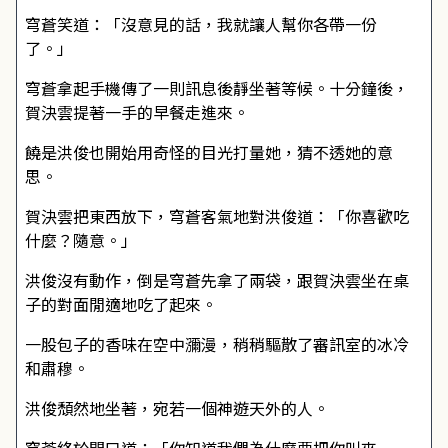
穹蒼笑道：「沒意見的話，我就讓人幫你各帶一份
了。」
穹蒼拿起手機傳了一則訊息後靜坐著等候。十分鐘後，
賀決雲提著一手的早餐走進來。
饒是洪俊也開始用奇怪的目光打量她，猜不透她的意
思。
賀決雲把東西放下，穹蒼客氣地對洪俊道：「你喜歡吃
什麼？隨意。」
洪俊沒有動作，倒是穹蒼先拿了兩袋，跟賀決雲坐在桌
子的對面閒適地吃了起來。
一股包子的香味在空中瀰漫，稍稍驅散了審訊室的冰冷
和肅穆。
洪俊頹然地坐著，宛若一個神遊天外的人。