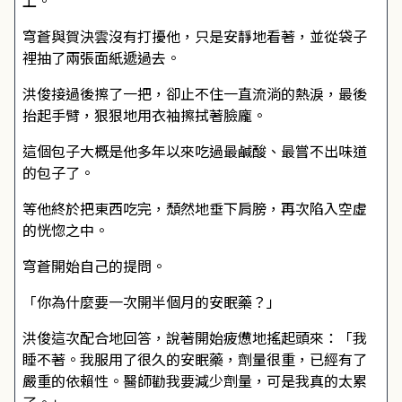
上。
穹蒼與賀決雲沒有打擾他，只是安靜地看著，並從袋子
裡抽了兩張面紙遞過去。
洪俊接過後擦了一把，卻止不住一直流淌的熱淚，最後
抬起手臂，狠狠地用衣袖擦拭著臉龐。
這個包子大概是他多年以來吃過最鹹酸、最嘗不出味道
的包子了。
等他終於把東西吃完，頹然地垂下肩膀，再次陷入空虛
的恍惚之中。
穹蒼開始自己的提問。
「你為什麼要一次開半個月的安眠藥？」
洪俊這次配合地回答，說著開始疲憊地搖起頭來：「我
睡不著。我服用了很久的安眠藥，劑量很重，已經有了
嚴重的依賴性。醫師勸我要減少劑量，可是我真的太累