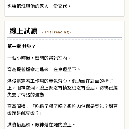
也給范淮與他的家人一份交代。
線上試讀
·Trial reading·
第一章 共犯？
一個小時後，密閉的審訊室內。
穹蒼提著檔案走進來，在桌邊坐下。
洪俊還穿著工作用的黃色背心，低頭坐在對面的椅子
上，眼神空洞，臉上既沒有憤怒也沒有委屈，彷彿已經
失去了情緒的波動。
穹蒼問道：「吃過早餐了嗎？想吃肉包還是菜包？甜豆
漿還是鹹豆漿？」
洪俊抬起頭，眼神落在她的臉上。