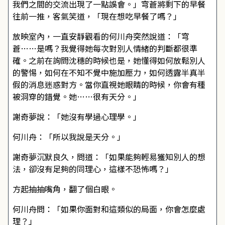
我們之間的交流出現了一點誤會。」穹蒼將剩下的早餐
往前一推，客氣笑道，「現在想吃早餐了嗎？」
放映室內，一直安靜觀看的何川舟突然說道：「穹
蒼……是嗎？我覺得她每次對別人情緒的判斷都很準
確。之前在詢問沈穗的時候也是，她懂得如何放鬆別人
的警惕，如何在不知不覺中施加壓力，如何透露半真半
假的消息迷惑對方。當你直視她眼睛的時候，你會有種
被洞穿的錯覺。她……很有天分。」
謝奇夢說：「她沒有學過心理學。」
何川舟：「所以我說是天分。」
謝奇夢沉默良久，問道：「如果能夠輕易獲知別人的想
法，卻沒有足夠的同理心，這樣不恐怖嗎？」
方起抽抽嘴角，翻了個白眼。
何川舟問：「如果你面對和這類似的局面，你會怎麼處
理？」