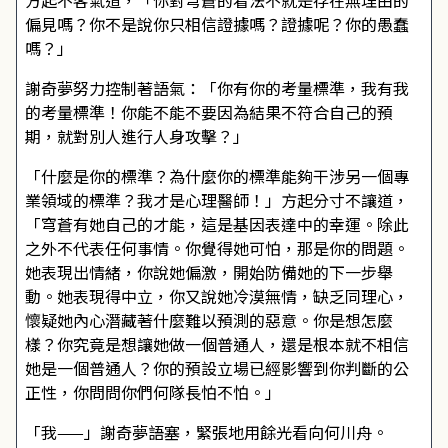
方起不客氣道，「你對穹蒼的看法不就是存在無理由的
偏見嗎？你不是說你只相信證據嗎？證據呢？你的愚蠢
嗎？」
謝奇夢努力控制著語氣：「你有你的考量標準，我有我
的考量標準！你能不能不要因為結果不符合自己的預
期，就對別人進行人身攻擊？」
「什麼是你的標準？為什麼你的標準能夠干涉另一個專
業領域的標準？我才是心理醫師！」方起分寸不讓道，
「穹蒼有她自己的才能，這是基因表達中的幸運。除此
之外不代表任何事情。你覺得她可怕，那是你的問題。
她表現出情緒，你說她偏激，開始防備她的下一步舉
動。她表現得中立，你又說她冷漠無情，缺乏同理心，
懷疑她內心潛藏著什麼難以預測的惡意。你是想怎麼
樣？你究竟是想讓她做一個普通人，還是根本就不相信
她是一個普通人？你的預設立場已經影響到你判斷的公
正性，你問問你們何隊長怕不怕。」
「我——」謝奇夢語塞，緊張地用餘光看向何川舟。