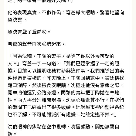
姓丁的一家有一個是好人嗎？」
他的表現真實，不似作偽。穹蒼睜大眼睛，驚喜地望向
賀決雲。
賀決雲聳了聳肩膀。
穹蒼的聲音再次強勢起來。
「因為沈穗，丁陶的妻子，是除了你以外最可疑的
人。」穹蒼一字一句道，「我們已經掌握了一定的證
據，目前可以證明沈穗有參與這件事。我們推導出的案
件經過是這樣的，昨天晚上，丁陶回到家中，被沈穗找
藉口灌醉，然後餵食安眠藥。沈穗趁他沒有意識之際，
開車將他運到公路旁邊，同夥的青年把丁陶拋在草地
裡。兩人再分別離開現場。沈穗心理素質不行，在我們
的盤問下已經露出了很多破綻。她對城市裡的監視系統
也不了解，不可能毀滅所有證據，她註定逃不掉。」
洪俊眼神的焦點在空中亂轉，嘴唇顫動，開始無聲自
語。