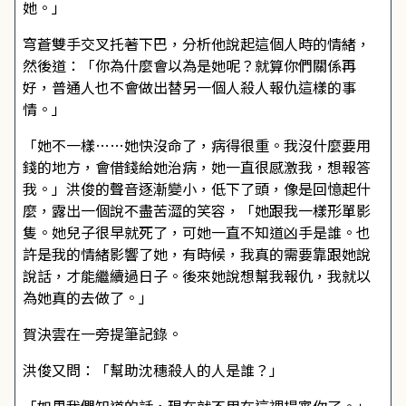
她。」
穹蒼雙手交叉托著下巴，分析他說起這個人時的情緒，
然後道：「你為什麼會以為是她呢？就算你們關係再
好，普通人也不會做出替另一個人殺人報仇這樣的事
情。」
「她不一樣……她快沒命了，病得很重。我沒什麼要用
錢的地方，會借錢給她治病，她一直很感激我，想報答
我。」洪俊的聲音逐漸變小，低下了頭，像是回憶起什
麼，露出一個說不盡苦澀的笑容，「她跟我一樣形單影
隻。她兒子很早就死了，可她一直不知道凶手是誰。也
許是我的情緒影響了她，有時候，我真的需要靠跟她說
說話，才能繼續過日子。後來她說想幫我報仇，我就以
為她真的去做了。」
賀決雲在一旁提筆記錄。
洪俊又問：「幫助沈穗殺人的人是誰？」