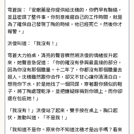
穹蒼說：「安眠藥是你提供給沈穗的，你們早有聯絡，
並且密謀了整件事。你刻意推遲自己的工作時間，就是
為了確保自己發現丁陶的時候，他已經死亡。然後你才
報警。」
洪俊叫道：「我沒有！」
穹蒼大力拍桌，清亮的聲音驟然將洪俊的情緒拔升起
來，她聲音急促道：「你的確沒有參與最直接的部分，
因為你沒有那個膽量。十二年了，你都沒有那個膽量去
殺人。沈穗雖然跟你合作，卻又不甘心讓你清清白白，
想拖你下水，於是她找了一個同謀，穿著跟你類似的鞋
子，將丁陶處理乾淨，並把嫌疑嫁禍到你頭上。而你卻
還在包庇她！」
「我沒有！」洪俊站了起來，雙手按在桌上，胸口起
伏，激動叫道，「不是我！」
「我知道不是你。原來你不知道沈穗才是凶手嗎？看來