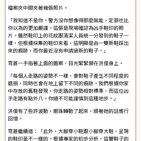
檔案夾中間夾著幾張照片。
「我知道不是你。警方沒你想像得那麼無能，定罪也比
你以為的更加嚴謹。這張是現場確認為凶手鞋印的照
片。雖然鞋印上的花紋跟清潔人員統一分發到的鞋子一
樣，但根據採集的鞋印來看，這明顯是由一雙新鞋踩出
來的痕跡，而你最近沒有申請過新的鞋子。」
穹蒼一手指著上面的圖案，目光緊緊鎖在洪俊身上。
「每個人走路的姿勢不一樣，會對鞋子產生不同程度的
磨損，同時也會在地上留下不同的痕跡。我們根據你家
中存放的舊鞋發現，你走路的姿勢相對標準，而這位凶
手走路有點外八。你總不可能謹慎到這種地步。」
洪俊有了些許波動，眼珠轉動了起來，順著她的話進行
回憶。
穹蒼繼續道：「此外，大腳穿小鞋跟小腳穿大鞋，呈現
的鞋印是不一樣的。根據專家的初步分析，這雙鞋子的