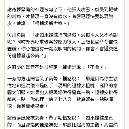
謝奇夢緊繃的神經被勾了下，他張大嘴巴，感受到輕微
的刺痛，才發現一直沒有飲水，嘴唇已經快要乾澀脫
皮。他說：「根據證據辦案。」
何川舟說：「那如果證據指向洪俊，洪俊本人又不承認
呢？同時外界呼求破案的壓力很大，上級長官命令盡快
查辦，你心裡還有一點沒解開的疑問，你會不會遞交這
份證據發起公訴？」
謝奇夢的聲音不是很堅定，卻還是說：「不會。」
一旁的方起聞言笑了兩聲，插話說：「那是因為你主觀
性地知道洪俊不是凶手。現場的證據太粗糙，誣陷的意
圖太明顯。如果犯人把現場做得逼真一點，證據安排得
縝密一點，你心理上信了七八分，就算留有一點點漏
洞，你其實還是會。」
謝奇夢感覺被挑釁，帶了點慍怒說：「如果證據是真
的，而且都指向他是嫌犯，那麼比起我的主觀，我當然