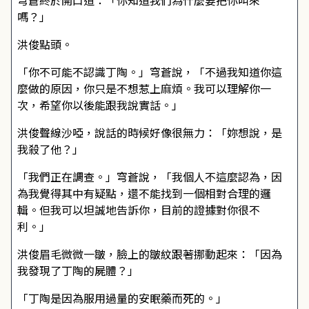
穹蒼終於開口道：「你知道我們為什麼要把你叫來
嗎？」
洪俊點頭。
「你不可能不認識丁陶。」穹蒼說，「不過我知道你這
麼做的原因，你只是不想惹上麻煩。我可以理解你一
次，希望你以後能跟我說實話。」
洪俊聲線沙啞，說話的時候好像很無力：「妳想說，是
我殺了他？」
「我們正在調查。」穹蒼說，「我個人不這麼認為，因
為我覺得其中有疑點，還不能找到一個相對合理的邏
輯。但我可以坦誠地告訴你，目前的證據對你很不
利。」
洪俊眉毛微微一皺，臉上的皺紋跟著挪動起來：「因為
我發現了丁陶的屍體？」
「丁陶是因為服用過量的安眠藥而死的。」