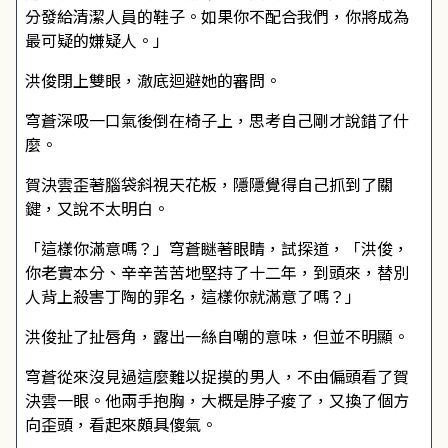
分發給清潔人員的鞋子。如果你不配合我們，你將成為
最可疑的嫌疑人。」
洪俊閉上雙眼，澈底迴避她的審問。
穹蒼深吸一口氣後倒在椅子上，思考自己剛才說錯了什
麼。
賀決雲歪著腦袋斜視天花板，隱隱覺得自己抓到了關
鍵，又說不太明白。
「這樣你滿意嗎？」穹蒼瞇著眼睛，試探道，「洪俊，
你老實本分、辛辛苦苦地堅持了十二年，到頭來，替別
人背上殺害丁陶的罪名，這樣你就滿意了嗎？」
洪俊扯了扯唇角，露出一絲自嘲的意味，但並不明顯。
穹蒼從來沒見過這麼難以捉摸的男人，不由偏頭看了賀
決雲一眼。他兩手抱胸，大概是脖子痠了，又換了個方
向歪頭，看起來頗具傻氣。