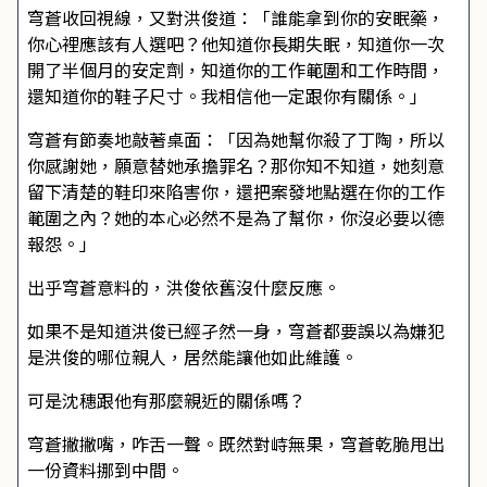
穹蒼收回視線，又對洪俊道：「誰能拿到你的安眠藥，
你心裡應該有人選吧？他知道你長期失眠，知道你一次
開了半個月的安定劑，知道你的工作範圍和工作時間，
還知道你的鞋子尺寸。我相信他一定跟你有關係。」
穹蒼有節奏地敲著桌面：「因為她幫你殺了丁陶，所以
你感謝她，願意替她承擔罪名？那你知不知道，她刻意
留下清楚的鞋印來陷害你，還把案發地點選在你的工作
範圍之內？她的本心必然不是為了幫你，你沒必要以德
報怨。」
出乎穹蒼意料的，洪俊依舊沒什麼反應。
如果不是知道洪俊已經孑然一身，穹蒼都要誤以為嫌犯
是洪俊的哪位親人，居然能讓他如此維護。
可是沈穗跟他有那麼親近的關係嗎？
穹蒼撇撇嘴，咋舌一聲。既然對峙無果，穹蒼乾脆甩出
一份資料挪到中間。