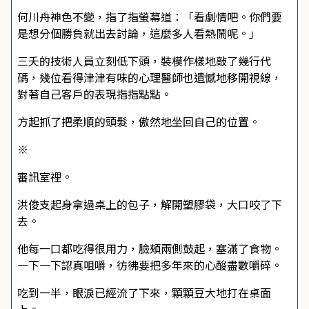
何川舟神色不變，指了指螢幕道：「看劇情吧。你們要
是想分個勝負就出去討論，這麼多人看熱鬧呢。」
三夭的技術人員立刻低下頭，裝模作樣地敲了幾行代
碼，幾位看得津津有味的心理醫師也遺憾地移開視線，
對著自己客戶的表現指指點點。
方起抓了把柔順的頭髮，傲然地坐回自己的位置。
※
審訊室裡。
洪俊支起身拿過桌上的包子，解開塑膠袋，大口咬了下
去。
他每一口都吃得很用力，臉頰兩側鼓起，塞滿了食物。
一下一下認真咀嚼，彷彿要把多年來的心酸盡數嚼碎。
吃到一半，眼淚已經流了下來，顆顆豆大地打在桌面