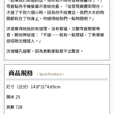
「如果我們知道的話，現在就不用在這裡提審你了。」
穹蒼點亮手機螢幕示意給他看，「從發現屍體到現在，
才過了不到六個小時。因為你不說實話，我們大半的時
間都耗在了你身上，你總得給我們一點時間吧？」
洪俊覺得她說的有道理，沒有緊逼，又聽穹蒼壓緊嗓
音，朝他神祕道：「不過……我有一點懷疑，丁希華被
迫協助沈穗殺人。」
洪俊瞳孔縮緊，因為激動差點發不出聲音。
商品規格
·Specification·
尺寸（公分）14.8*21*4.65cm
開本 25
頁數 728