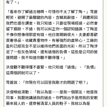
有了。」
「看來你了解過沈穗啊。可惜你不太了解丁陶。」穹蒼
輕笑，避開了最關鍵的內容，含糊其辭道，「具體原因
我們也還在調查。我只知道，只要從現場經過，必然會
留下痕跡。不過，我可以糾正你一個認知錯誤。丁陶並
不像你想像得那麼有錢。他日常開銷很大，夫妻都喜歡
買奢侈品，收藏貴重物件，有著強烈的虛榮心。工廠的
盈利已經完全不足以維持他們表面的光彩，所以丁陶涉
足了一些灰色領域，還有過億的負債。這些是公司的營
運問題，我不知道你聽不聽得懂。」
洪俊聽不聽得懂不要緊，他只知道「過億」、「負債」
這兩個詞就可以了。
穹蒼說：「你現在可以回答我剛才的問題了吧？」
洪俊喉結滾動：「我以為是……是我一個朋友。她是我
同事，我跟她講過我的過去。你們說凶手是用我的安眠
藥來殺人的，還穿著清潔人員的鞋子，我就以為是