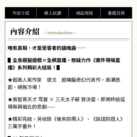
內容介紹
線上試讀
商品規格
書籍目錄
內容介紹
·Introduction·
唯有真相，才是受害者的鎮魂曲──
▋全息模擬遊戲×全網直播，懸疑力作《案件現場直
播》系列精彩大結局！▋
★超高人氣作家 退戈 超燒腦奇幻代表作，高潮迭
起，絕無冷場！
★高智商天才 穹蒼 × 三夭太子爺 賀決雲，即將終結這
場無與倫比的悲劇——
★精彩完結，另收錄《後來的兩人》、《說謊的證人》
三萬字番外！