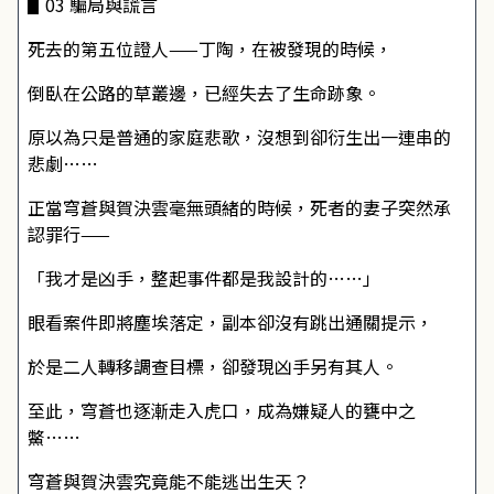
▋03 騙局與謊言
死去的第五位證人——丁陶，在被發現的時候，
倒臥在公路的草叢邊，已經失去了生命跡象。
原以為只是普通的家庭悲歌，沒想到卻衍生出一連串的
悲劇……
正當穹蒼與賀決雲毫無頭緒的時候，死者的妻子突然承
認罪行——
「我才是凶手，整起事件都是我設計的……」
眼看案件即將塵埃落定，副本卻沒有跳出通關提示，
於是二人轉移調查目標，卻發現凶手另有其人。
至此，穹蒼也逐漸走入虎口，成為嫌疑人的甕中之
鱉……
穹蒼與賀決雲究竟能不能逃出生天？