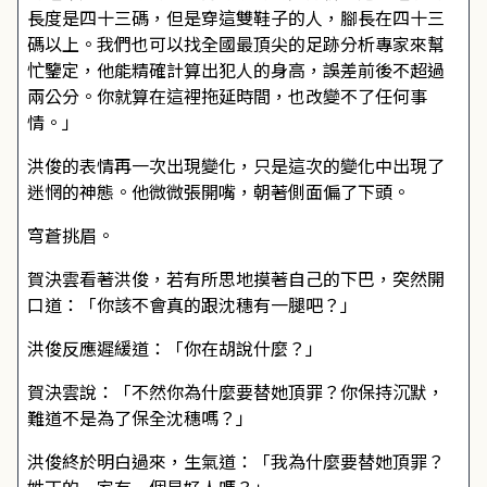
長度是四十三碼，但是穿這雙鞋子的人，腳長在四十三
碼以上。我們也可以找全國最頂尖的足跡分析專家來幫
忙鑒定，他能精確計算出犯人的身高，誤差前後不超過
兩公分。你就算在這裡拖延時間，也改變不了任何事
情。」
洪俊的表情再一次出現變化，只是這次的變化中出現了
迷惘的神態。他微微張開嘴，朝著側面偏了下頭。
穹蒼挑眉。
賀決雲看著洪俊，若有所思地摸著自己的下巴，突然開
口道：「你該不會真的跟沈穗有一腿吧？」
洪俊反應遲緩道：「你在胡說什麼？」
賀決雲說：「不然你為什麼要替她頂罪？你保持沉默，
難道不是為了保全沈穗嗎？」
洪俊終於明白過來，生氣道：「我為什麼要替她頂罪？