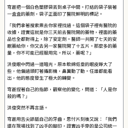
穹蒼把一個白色塑膠袋丟到桌子中間。打結的袋子裝著
一盒盒的藥劑，袋子正面印了醫院鮮明的標記。
「我們拿著搜索票去你家裡找過。這個袋子裡有醫院的
收據，證實這就是你三天前去醫院開的藥物，裡面的藥
品也全都對得上，除了安定劑。醫師一共開了七天的安
眠藥給你，你又去另一家醫院開了十五片。那麼多的藥
量，你不可能已經服用完。所以，藥呢？」
洪俊眼中閃過一道暗光，原本軟綿低垂的眼皮睜大了
些，他偏過頭盯著攝影機，鼻翼動了動。任誰都能看
出，他的態度發生了極大的轉變。
穹蒼捏著自己的指節，觀察他的變化，問道：「人是你
殺的嗎？」
洪俊突然不再言語。
穹蒼用舌尖舔舐自己的牙齒，思忖片刻後又說：「我們
還在現場找到了凶手的腳印，證實凶手穿的是公司統一