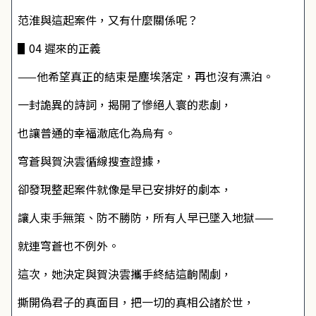
范淮與這起案件，又有什麼關係呢？
▋04 遲來的正義
——他希望真正的結束是塵埃落定，再也沒有漂泊。
一封詭異的詩詞，揭開了慘絕人寰的悲劇，
也讓普通的幸福澈底化為烏有。
穹蒼與賀決雲循線搜查證據，
卻發現整起案件就像是早已安排好的劇本，
讓人束手無策、防不勝防，所有人早已墜入地獄——
就連穹蒼也不例外。
這次，她決定與賀決雲攜手終結這齣鬧劇，
撕開偽君子的真面目，把一切的真相公諸於世，