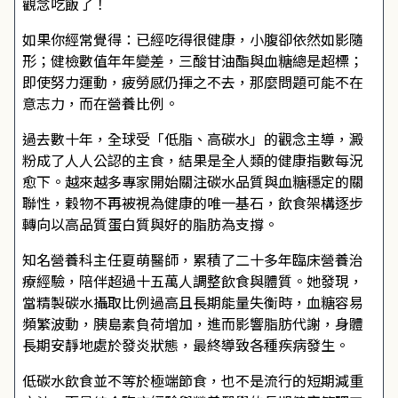
觀念吃飯了！
如果你經常覺得：已經吃得很健康，小腹卻依然如影隨
形；健檢數值年年變差，三酸甘油酯與血糖總是超標；
即使努力運動，疲勞感仍揮之不去，那麼問題可能不在
意志力，而在營養比例。
過去數十年，全球受「低脂、高碳水」的觀念主導，澱
粉成了人人公認的主食，結果是全人類的健康指數每況
愈下。越來越多專家開始關注碳水品質與血糖穩定的關
聯性，穀物不再被視為健康的唯一基石，飲食架構逐步
轉向以高品質蛋白質與好的脂肪為支撐。
知名營養科主任夏萌醫師，累積了二十多年臨床營養治
療經驗，陪伴超過十五萬人調整飲食與體質。她發現，
當精製碳水攝取比例過高且長期能量失衡時，血糖容易
頻繁波動，胰島素負荷增加，進而影響脂肪代謝，身體
長期安靜地處於發炎狀態，最終導致各種疾病發生。
低碳水飲食並不等於極端節食，也不是流行的短期減重