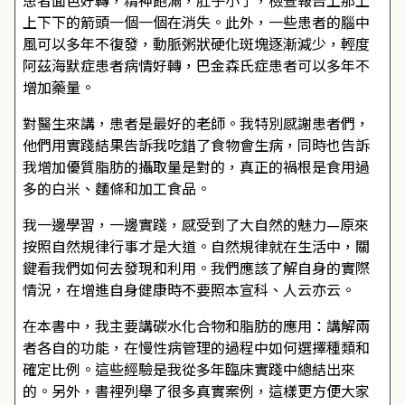
患者面色好轉，精神飽滿，肚子小了，檢查報告上那上
上下下的箭頭一個一個在消失。此外，一些患者的腦中
風可以多年不復發，動脈粥狀硬化斑塊逐漸減少，輕度
阿茲海默症患者病情好轉，巴金森氏症患者可以多年不
增加藥量。
對醫生來講，患者是最好的老師。我特別感謝患者們，
他們用實踐結果告訴我吃錯了食物會生病，同時也告訴
我增加優質脂肪的攝取量是對的，真正的禍根是食用過
多的白米、麵條和加工食品。
我一邊學習，一邊實踐，感受到了大自然的魅力—原來
按照自然規律行事才是大道。自然規律就在生活中，關
鍵看我們如何去發現和利用。我們應該了解自身的實際
情況，在增進自身健康時不要照本宣科、人云亦云。
在本書中，我主要講碳水化合物和脂肪的應用：講解兩
者各自的功能，在慢性病管理的過程中如何選擇種類和
確定比例。這些經驗是我從多年臨床實踐中總結出來
的。另外，書裡列舉了很多真實案例，這樣更方便大家