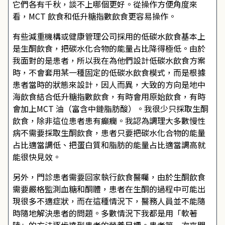
它們各有千秋，談不上哪個更好。從操作方便角度來
看，MCT 飲食和低升糖指數飲食更容易操作。
有些減重機構或健康管理公司採用的低碳水飲食基本上
是生酮飲食，把碳水化合物的能量占比降得極低。由於
我面對的是患者，所以我在為他們設計低碳水飲食方案
時，不會套用某一種固定的低碳水飲食模式，而是根據
患者當時的狀態來設計，因人而異，大致的方向是地中
海飲食結合低升糖指數飲食，有時會用原始飲食，有時
會加上MCT 油（富含中鏈脂肪酸）。我很少只採取生酮
飲食，除非這位患者患有癲癇。我認為調理大多數慢性
病不需要採取生酮飲食，患者只要把碳水化合物的能量
占比適當調低、把蛋白質和脂肪的能量占比適當調高就
能很快見效。
另外，門診患者需要回家執行飲食醫囑，由於生酮飲食
需要嚴格監測血糖和酮體，患者在生酮的過程中可能出
現很多不適症狀，而在這種情況下，醫務人員並不能隨
時隨地解決患者的問題。多數情況下我都是用「軟著