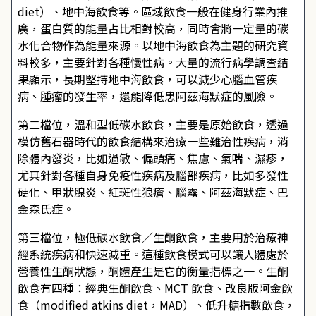
diet）、地中海飲食等。區域飲食一般在健身行業內推
廣，蛋白質的能量占比相對較高，同時會將一定量的碳
水化合物作為能量來源。以地中海飲食為主題的研究資
料較多，主要針對各種慢性病。大量的流行病學調查結
果顯示，長期堅持地中海飲食，可以減少心腦血管疾
病、腫瘤的發生率，還能降低患阿茲海默症的風險。
第二檔位，溫和型低碳水飲食，主要是原始飲食，透過
模仿舊石器時代的飲食結構來治療一些難治性疾病，消
除體內發炎，比如過敏、偏頭痛、焦慮、氣喘、濕疹，
尤其針對各種自身免疫性疾病及腦部疾病，比如多發性
硬化、甲狀腺炎、紅斑性狼瘡、腦霧、阿茲海默症、巴
金森氏症。
第三檔位，極低碳水飲食／生酮飲食，主要用於治療神
經系統疾病和快速減重。這種飲食模式可以讓人體處於
營養性生酮狀態，酮體產生是它的衡量指標之一。生酮
飲食有四種：經典生酮飲食、MCT 飲食、改良版阿金飲
食（modified atkins diet，MAD）、低升糖指數飲食，