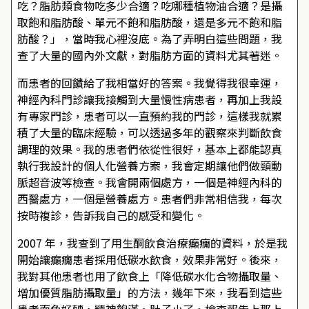
吃？脂肪類食物吃多少合適？吃哪種植物油合適？是攝
取飽和脂肪酸、單元不飽和脂肪酸，還是多元不飽和脂
肪酸？」，當時我心裡沒底。為了弄明白這些問題，我
查了大量的國內外文獻，對脂肪方面的資料尤其著迷。
而患者的回饋給了我相當好的答案。我覺得我很幸運，
神經內科門診讓我接觸到大量慢性病患者，再加上我設
有專家門診，患者可以一直預約我的門診，這樣我就累
積了大量的臨床經驗，可以透過多年的觀察來判斷飲食
調理的效果。我的患者們依從性很好，基本上都能認真
執行我設計的個人化營養方案，我會定期讓他們做頸動
脈超音波等檢查。我會開兩個處方，一個是神經內科的
西醫處方，一個是營養處方。患者們非常相信我，每次
按時複診，告訴我自己的感受和變化。
2007 年，我查到了用生酮飲食治療癲癇的資料，於是我
開始讓癲癇患者採用低碳水飲食，效果非常好。後來，
我對其他患者也用了飲食上「降低碳水化合物攝取量、
增加優質脂肪攝取量」的方法，幾年下來，我看到這些