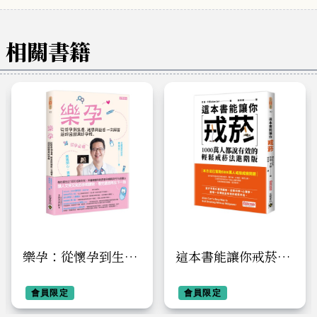
相關書籍
樂孕：從懷孕到生
這本書能讓你戒菸：
產，迷思與疑惑一次
1000萬人都說有效的
解答，陪妳回歸美好
會員限定
輕鬆戒菸法進階版
會員限定
孕程