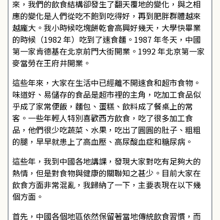
來，我們的飲食結構卻發生了翻天覆地的變化，與之相
應的變化是人們從吃不飽到吃得好，再到肥胖群體越來
越龐大。我小時候吃塊餅乾會高興好幾天，大學快畢業
的時候（1982 年）吃到了速食麵。1987 年冬天，中國
第一家肯德基在北京前門大街開業。1992 年北京第一家
麥當勞在王府井開業。
這些年來，大家在生活中已經離不開速食和超市食物。
味道好、易儲存的食品是超市裡的主角，吃加工食品似
乎成了家常便飯，麵包、蛋糕、飲料成了餐桌上的常
客。一些年輕人特別喜歡西方飲食，吃了很多加工食
品，他們很少吃蔬菜、水果，吃出了圓圓的肚子、粗粗
的腿，早早就患上了高血壓、高尿酸血症和糖尿病。
這些年，我到中國各地講課，發現大家對吃有足夠大的
熱情，但是對食物與健康的關聯知之甚少。目前大家在
飲食方面非常混亂，我歸納了一下，主要表現在以下幾
個方面。
首先，中國各個地區依然保留著當地傳統飲食習慣，而