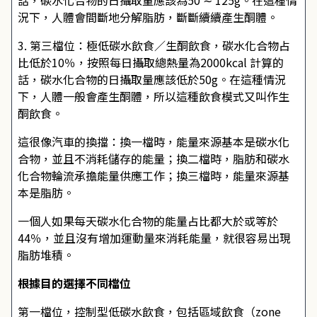
話，碳水化合物的日攝取量應該為50 ∼ 125g。在這種情
況下，人體會間斷地分解脂肪，斷斷續續產生酮體。
3. 第三檔位：極低碳水飲食／生酮飲食，碳水化合物占
比低於10％，按照每日攝取總熱量為2000kcal 計算的
話，碳水化合物的日攝取量應該低於50g。在這種情況
下，人體一般會產生酮體，所以這種飲食模式又叫作生
酮飲食。
這很像汽車的換擋：換一檔時，能量來源基本是碳水化
合物，並且不消耗儲存的能量；換二檔時，脂肪和碳水
化合物輪流承擔能量供應工作；換三檔時，能量來源基
本是脂肪。
一個人如果每天碳水化合物的能量占比都大於或等於
44％，並且沒有增加運動量來消耗能量，就很容易出現
脂肪堆積。
根據目的選擇不同檔位
第一檔位，控制型低碳水飲食，包括區域飲食（zone