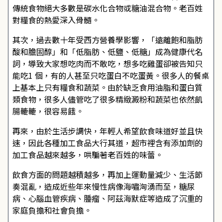
傳統食物絕大多數是碳水化合物或糖油混合物。老百姓
對糧食的熱愛深入骨髓。
其次，過去數十年受西方營養學影響，「遠離飽和脂肪
酸和膽固醇」和「低脂肪、低鹽、低糖」成為健康代名
詞，導致大家想吃肉而不敢吃，想多吃雞蛋卻被告知只
能吃1 個，有的人甚至只吃蛋白不吃蛋黃。很多人的餐桌
上基本上只有糧食和蔬菜。由於缺乏食用油脂和蛋白質
類食物，很多人儘管吃了很多精緻澱粉和蔬菜也依然飢
腸轆轆，很容易餓。
再來，由於生活步調快，年輕人希望飲食味道好並且快
速，因此各種加工食品大行其道，超市裡含有添加劑的
加工食品越來越多，哄騙著老百姓的味蕾。
飲食方面的問題越積越多，再加上運動量減少、生活節
奏混亂，造成近些年來慢性病像海嘯洶湧而至，糖尿
病、心腦血管疾病、腫瘤、阿茲海默症等造成了沉重的
家庭負擔和社會負擔。