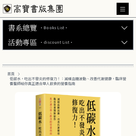
書系總覽
·Books List·
活動專區
·discount List·
文學小說 (737)
心理勵志 (176)
【2本75折】高寶小說系列全圖鑑書展
生活風格 (164)
首頁
【2本7折】高寶小說系列全圖鑑書展
低碳水，吃出不發炎的修復力！：減緩血糖波動、改善代謝健康，臨床營
商業財經 (100)
養醫師給你真正適合華人飲食的營養指南
【2套7折】高寶小說系列全圖鑑書展
醫療保健 (55)
【66折】高寶小說系列全圖鑑書展
親子教養 (13)
人文史哲 (73)