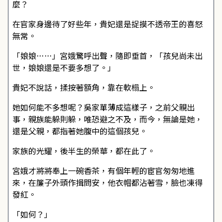
麼？
在官家身邊待了好些年，貴妃還是捉摸不透帝王的喜怒
無常。
「娘娘……」宮娥驚呼出聲，隨即垂首，「孩兒尚未出
世，娘娘還是不要多想了。」
貴妃不說話，揉按著額角，靠在軟榻上。
她如何能不多想呢？吳家單薄成這樣子，之前父親出
事，親族能躲則躲，唯恐避之不及，而今，無論是她，
還是父親，都指著她腹中的這個孩兒。
家族的光耀，後半生的榮華，都在此了。
宮娥才將將奉上一碗香茶，有個年輕的宦官匆匆地進
來，在簾子外頭作揖問安，他衣帽都沾著雪，臉也凍得
發紅。
「如何？」