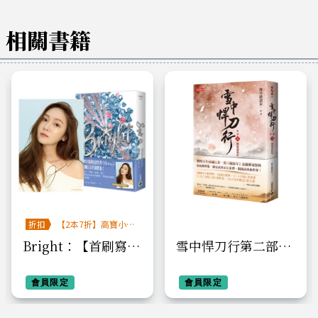
相關書籍
折扣
【2本7折】高寶小說
系列全圖鑑書展
Bright：【首刷寫真
雪中悍刀行第二部：
畫報卡版】
（二）劍仙盡低眉
會員限定
會員限定