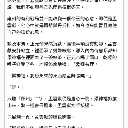
銷更重，」孟雲獻垂首立在簾外，「往後之事可往後再
議，我們不妨與丹丘先度過這個冬天。」
雍州的有利戰局並不能改變一個帝王的心意，即便是孟
雲獻，他心中就是再想與丹丘打，如今也只能暫且藏住
自己的這份心思。
談及軍費，正元帝果然沉默，簾後半晌沒有動靜，孟雲
獻安靜站立，裡面添了幾聲咳嗽，那入內內侍省都都知
梁神福在裡面奉了一碗熱茶，正元帝喝了兩口，乾啞的
嗓子好受了些，才慢悠悠地道：「孟卿有理。」
「梁神福，將彤州來的東西給孟卿瞧瞧。」
「是。」
只聽「彤州」二字，孟雲獻便是眉心一跳，梁神福掀簾
出來，將一道書冊遞來，孟雲獻抬手接過。
只展開一頁，孟雲獻的臉色驟變。