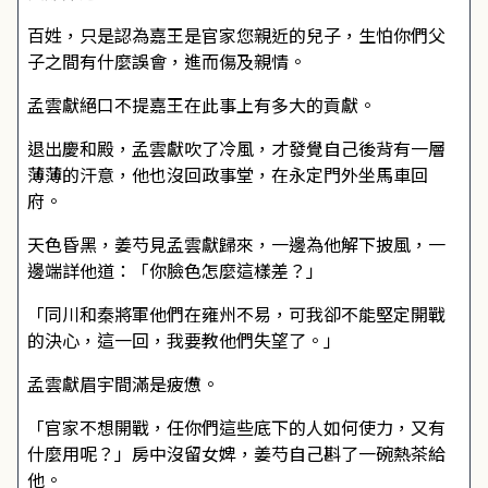
百姓，只是認為嘉王是官家您親近的兒子，生怕你們父
子之間有什麼誤會，進而傷及親情。
孟雲獻絕口不提嘉王在此事上有多大的貢獻。
退出慶和殿，孟雲獻吹了冷風，才發覺自己後背有一層
薄薄的汗意，他也沒回政事堂，在永定門外坐馬車回
府。
天色昏黑，姜芍見孟雲獻歸來，一邊為他解下披風，一
邊端詳他道：「你臉色怎麼這樣差？」
「同川和秦將軍他們在雍州不易，可我卻不能堅定開戰
的決心，這一回，我要教他們失望了。」
孟雲獻眉宇間滿是疲憊。
「官家不想開戰，任你們這些底下的人如何使力，又有
什麼用呢？」房中沒留女婢，姜芍自己斟了一碗熱茶給
他。