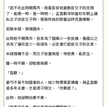
「若不在此時開馬市，我看官家就要動官交子的念頭
了，能緩一時，是一時吧。」孟雲獻深知當初在朝上議
私交子改官交子時，張敬所說的那番話終究要應驗。
若無本錢，將傷國本。
此時若不開馬市，官家為了國庫少一些負擔，魯國公之
流為了讓宗室少一些損失，必定會打起官交子的主意。
本錢撥備不足，而交子放量無度，物愈貴，亂民生。
雖一時不顯，卻貽害無窮。
「雲獻。」
姜芍不是不知國事的人，她少時便喜愛讀書，與孟雲獻
是多年夫妻，也是君子相交，「你累麼？」
此時，她卻問他累不累。