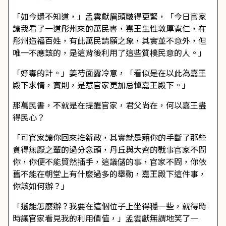
「如今還不知道，」孟雲獻眉頭皺得更緊，「今日官家
讓我看了一道彤州來的萬民書，嘉王生性敦厚寬仁，在
彤州造福百姓，有此萬民請願之象，其實並不意外，但
唯一不應該的，是這背後利用了這些質樸民意的人。」
「好毒的計。」姜芍面露冷意，「看似是在以此為嘉王
殿下求情，實則，是惹官家更加忌憚嘉王殿下。」
那萬民書，不就是在提醒官家，君父尚在，何以嘉王盡
得民心？
「可官家讓你回來推新政，其實就是藉你的手斷了那些
貪得無厭之輩的過分念頭，丹丘與大齊的戰事官家不問
你，你便不能貿然插手，這議儲的事，官家不問，你依
舊不能在朝堂上有什麼過多的舉動，嘉王殿下這件事，
你該如何辦？」
「還能怎麼辦？我要在這個位子上坐得穩一些，就得時
時讓官家看見我的利用價值，」孟雲獻無謂地笑了一