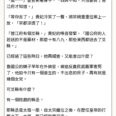
「這……」宦官躬著身子，「奴婢不知，只怕要去了蓉
江府才知道。」
「等你去了，」貴妃冷笑了一聲，將茶碗重重往案上一
放，「茶都涼透了！」
「蓉江府有個爻縣，」貴妃的嗓音發緊，「國公府的人
若送的不是藥材，那麼十有八九，那些東西都送去了爻
縣。」
已經過了這些時日，她再細查，又能查出什麼？
魯國公的嫡子早年在外做官，被造反農民起義軍害死
了，他如今只有一個妾生的，不出息的庶子，再有就是
幾個女兒。
可爻縣有什麼？
有一個姓趙的縣丞。
那縣丞是太祖一脈，自太宗繼位之後，在歷任皇帝的打