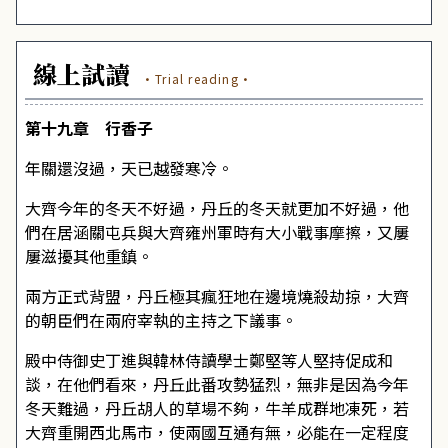
線上試讀
·Trial reading·
第十九章 行香子
年關還沒過，天已越發寒冷。
大齊今年的冬天不好過，丹丘的冬天就更加不好過，他
們在居涵關屯兵與大齊雍州軍時有大小戰事摩擦，又屢
屢滋擾其他重鎮。
兩方正式背盟，丹丘極其瘋狂地在邊境燒殺劫掠，大齊
的朝臣們在兩府宰執的主持之下議事。
殿中侍御史丁進與韓林侍讀學士鄭堅等人堅持促成和
談，在他們看來，丹丘此番攻勢猛烈，無非是因為今年
冬天難過，丹丘胡人的草場不夠，牛羊成群地凍死，若
大齊重開西北馬市，使兩國互通有無，必能在一定程度