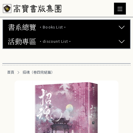
書系總覽
·Books List·
活動專區
·discount List·
文學小說 (737)
心理勵志 (176)
【2本75折】高寶小說系列全圖鑑書展
生活風格 (164)
首頁
招魂（卷四完結篇）
【2本7折】高寶小說系列全圖鑑書展
商業財經 (100)
【2套7折】高寶小說系列全圖鑑書展
醫療保健 (55)
【66折】高寶小說系列全圖鑑書展
親子教養 (13)
人文史哲 (73)