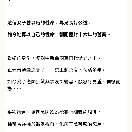
這個女子曾以她的性命，為兄長討公道，
如今她再以自己的性命，翻開塵封十六年的舊案。
貴妃的身孕，使朝中新舊兩黨再掀儲君之爭。
正元帝過繼之養子──嘉王趙永庚，苟活多年，
如今為了老師張敬與摯友徐鶴雪，願忍辱負重，伺機而
動……
張敬遺言，掀起民間欲為徐鶴雪翻案的風浪。
徐鶴雪乘機殺罪魁禍首，化解三萬英魂的怨戾，