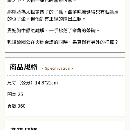
壓之下，太祖一脈已經無爵可承。
那縣丞為太祖第四子的子孫，雖落魄潦倒得只有個縣丞
的位子坐，但他卻有正經的嫡出血脈。
貴妃胸中鬱氣難解，一手拂落了案角的茶碗。
難道魯國公在與她合謀的同時，果真還有另外的打算？
商品規格
·Specification·
尺寸（公分）14.8*21cm
開本 25
頁數 360