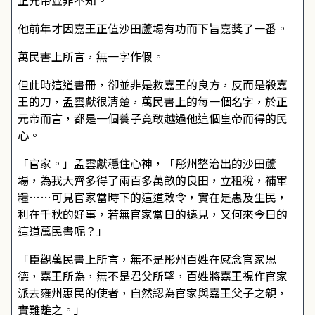
正元帝並非不知。
他前年才因嘉王正值沙田蘆場有功而下旨嘉獎了一番。
萬民書上所言，無一字作假。
但此時這道書冊，卻並非是救嘉王的良方，反而是殺嘉
王的刀，孟雲獻很清楚，萬民書上的每一個名字，於正
元帝而言，都是一個養子竟敢越過他這個皇帝而得的民
心。
「官家。」孟雲獻穩住心神，「彤州整治出的沙田蘆
場，為我大齊多得了兩百多萬畝的良田，立租稅，補軍
糧……可見官家當時下的這道敕令，實在是惠及生民，
利在千秋的好事，若無官家當日的遠見，又何來今日的
這道萬民書呢？」
「臣觀萬民書上所言，無不是彤州百姓在感念官家恩
德，嘉王所為，無不是君父所望，百姓將嘉王視作官家
派去雍州惠民的使者，自然認為官家與嘉王父子之親，
實難離之。」