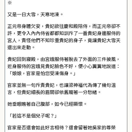
※
又是一日大雪，天寒地凍。
正元帝身體欠安，貴妃欲往慶和殿陪侍，而正元帝卻不
許，更令入內內侍省都都知訓斥了一番貴妃身邊服侍的
宮人，責怪他們不知珍重貴妃的身子，竟讓貴妃大雪天
還出來走動。
貴妃回到寢殿，由宮娥服侍著脫去了外面的三件披風，
近身服侍的宮娥見貴妃臉色不好，便小心翼翼地說道：
「娘娘，官家是怕您受凍傷身。」
官家並無一句斥責貴妃，也讓梁神福代為傳了幾句溫
言，但貴妃細長的眉間卻依舊籠著一分愁緒。
她垂眼瞧著自己腹部，如今已經顯懷。
「若這不是個兒子呢？」
官家是否還會如此好言相待？還會留著她吳家的尊榮