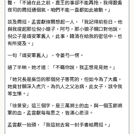
聲，「不過在此之前，嘉王的事卻不能再拖，我得跟夤
夜司的周挺通個氣，咱們不能一直都如此被動。」
談及周挺，孟雲獻倏爾想起一人，「我記得前些日，他
與我提起那位倪小娘子，阿芍，那小娘子親口對他說，
倪公子是靖安軍舊人，此事，韓清在給我的密信中，也
有所提及。」
一句「靖安軍舊人」，令姜芍一愣。
過了半晌，她才道：「不瞞你說，我正想見見她。」
「她兄長是吳岱的那個兒子害死的，但如今為了大義，
她竟甘願深入虎穴，為仇人之父治病，此女子，該令我
等生慚。」
「徐景安」這三個字，是三萬將士的血，與一個玉節將
軍的血，孟雲獻每每思之，皆滿心悲涼。
孟雲獻一抬頭，「我這就去寫一封手書給周挺。」