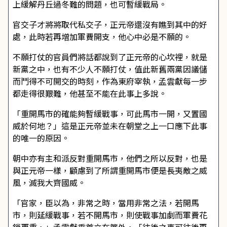
上緩解丹丘過冬難的問題，也可暫緩戰局。
官交子才將將取代私交子，正元帝還沒有瞧到其中的好
處，此時若再增加軍費開支，他心中必是不願的。
不願打仗的官員們將話都說到了正元帝的心坎裡，就是
新黨之中，也有不少人不願打仗，值此新舊兩黨因議儲
而鬥得不可開交的時刻，作為東府宰執，孟雲獻每一步
都走得很艱難，他甚至不能在此事上多說。
「重開馬市的確能夠暫緩戰事，可此馬市一開，又置國
威於何地？」這是正元帝並未在朝堂之上一口應下此事
的唯一的原因。
朝中亦有主和派反對重開馬市，他們之所以反對，也是
與正元帝一樣，顧慮到了所謂重開馬市便是長夷敵之威
風，滅我大齊國威。
「官家，臣以為，非常之時，當用非常之法，若開馬
市，則延緩戰事，若不開馬市，則使戰事加劇而軍費花