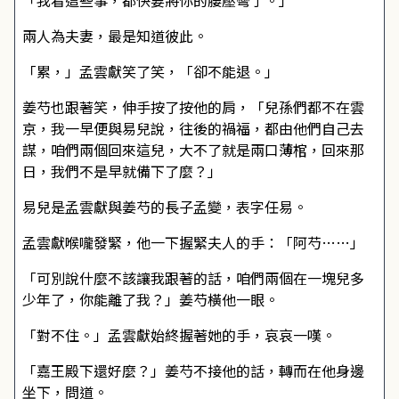
「我看這些事，都快要將你的腰壓彎了。」
兩人為夫妻，最是知道彼此。
「累，」孟雲獻笑了笑，「卻不能退。」
姜芍也跟著笑，伸手按了按他的肩，「兒孫們都不在雲
京，我一早便與易兒說，往後的禍福，都由他們自己去
謀，咱們兩個回來這兒，大不了就是兩口薄棺，回來那
日，我們不是早就備下了麼？」
易兒是孟雲獻與姜芍的長子孟變，表字任易。
孟雲獻喉嚨發緊，他一下握緊夫人的手：「阿芍……」
「可別說什麼不該讓我跟著的話，咱們兩個在一塊兒多
少年了，你能離了我？」姜芍橫他一眼。
「對不住。」孟雲獻始終握著她的手，哀哀一嘆。
「嘉王殿下還好麼？」姜芍不接他的話，轉而在他身邊
坐下，問道。