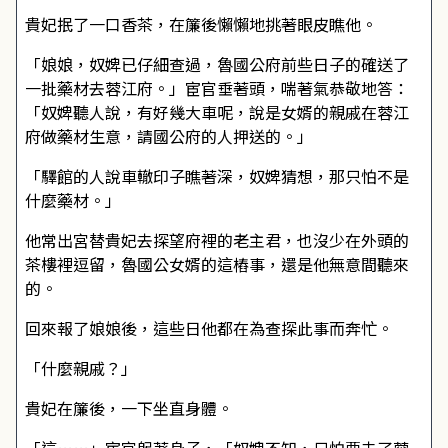
貴妃抿了一口香茶，在簾後懶懶地挑著眼皮瞧他。
「娘娘，奴婢已仔細查過，魯國公府前些日子的確送了
一批藥材去蓉江府。」宦官垂著頭，喘著氣恭敬地答：
「奴婢聽人說，有好幾大車呢，說是女婿的親戚在蓉江
府做藥材生意，請國公府的人押送的。」
「驛館的人說車轍印子瞧著深，奴婢猜想，那只怕不是
什麼藥材。」
他常出宮替貴妃去探望府裡的老主君，也沒少在外頭的
茶樓裡逗留，魯國公女婿的這樁事，還是他無意間聽來
的。
回來報了娘娘後，這些日他都在為查探此事而奔忙。
「什麼親戚？」
貴妃在簾後，一下坐直身體。