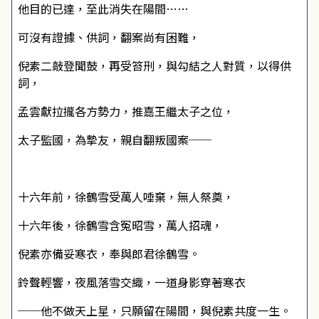
他目的已達，至此消失在陽間……
可沒有證據、供詞，翻案尚有困難，
倪素二敲登聞鼓，再受笞刑，與勾結之人對質，以得供
詞，
孟雲獻拉攏各方勢力，推嘉王繼太子之位，
太子監國，為摯友，親自翻叛國案──
十六年前，徐鶴雪受萬人唾棄，無人祭奠，
十六年後，徐鶴雪含冤昭雪，萬人招魂，
倪素亦備妥寒衣，奉與郎君徐鶴雪。
鈴聲輕響，夜風落雪交織，一道身影穿著寒衣
──他不做天上星，只願留在陽間，與倪素共度一生。