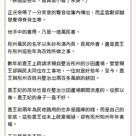
「朕這麼些年，還真是小看了永庚。」
正元帝帶了一分笑意的聲音從簾內傳出，而孟雲獻卻越
發覺得脊背生寒。
他手中的書冊，乃是一道萬民書。
彤州萬民的名字以朱砂布滿內頁，頁尾所書，盡是嘉王
在彤州這些年為百姓所做之事。
數年前嘉王上疏請求親自整治彤州的沙田蘆場，堂堂親
王卻與民夫同住在工事地，一住就是好些年，至今，嘉
王與彤州百姓共整治出兩百多萬畝的耕田。
嘉王妃的孩兒也是在整治沙田蘆場期間流產的，從那以
後，嘉王妃的身子一直不好。
嘉王前兩年為民修路用的也非是國庫的錢，而是自己的
家底，這些嘉王從未上疏稟報過，卻有彤州知州年年奏
報。