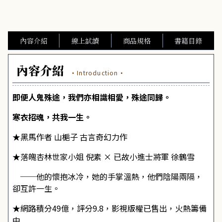
內容介紹
線上試讀
商品規格
書籍目錄
內容介紹
·Introduction·
即便人鬼殊途，我們亦相識相愛，殊途同歸。
寒衣招魂，共我一生。
★黑馬作者 山梔子 古言奇幻力作
★落魄杏林世家小姐 倪素 × 已故小進士將軍 徐鶴雪
──他的懷抱冰冷，她的手掌溫熱，他們陰陽兩隔，
卻互許一生。
★網路積分49億，評分9.8，影視版權已售出，火熱籌備
中