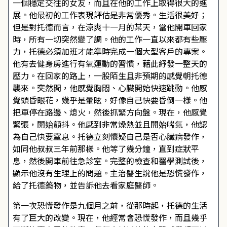
一個穩定交往的女友，而且在他的工作上取得很大的進
展。他最初的工作表現評估是非常優秀。生活很美好；
但是對托德而言，在涼爽十一月的某天，當他開車回家
時，所有一切突然變了調。他的工作一直以來都有些壓
力，托德必須加班才能準時完成一個大型客戶的專案。
他有去健身房進行有氧運動的習慣，藉此紓發一整天的
壓力。在回家的路上，一股陌生且非預期的感覺朝托德
襲來。突然間，他感覺胸悶、心臟開始快速跳動。他感
覺頭昏眼花，幾乎是暈眩，好像自己快要昏倒一樣。他
把車停在路邊、熄火，然後抓緊方向盤。現在，他感覺
緊張，開始顫抖。他感到非常燥熱並且開始喘氣，他認
為自己快要窒息。托德立刻懷疑自己是否心臟病發作，
如同他叔叔三年前那樣。他等了幾分鐘，直到症狀平
息，然後開車前往急診室。完整的檢查和醫學測試後，
顯示他沒有生理上的問題。主治醫生說他是恐慌發作，
給了托德藥物，並告訴他去看家庭醫師。
第一次恐慌發作是九個月之前，從那時起，托德的生活
有了巨大的改變。現在，他經常會恐慌發作，而且幾乎