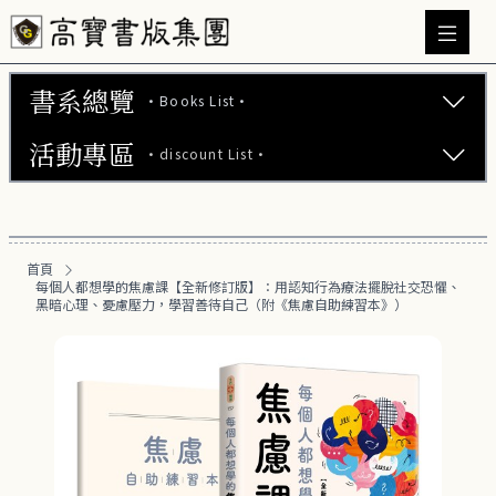
書系總覽
·Books List·
活動專區
·discount List·
文學小說 (737)
心理勵志 (176)
【2本75折】高寶小說系列全圖鑑書展
生活風格 (164)
首頁
【2本7折】高寶小說系列全圖鑑書展
每個人都想學的焦慮課【全新修訂版】：用認知行為療法擺脫社交恐懼、
商業財經 (100)
黑暗心理、憂慮壓力，學習善待自己（附《焦慮自助練習本》）
【2套7折】高寶小說系列全圖鑑書展
醫療保健 (55)
【66折】高寶小說系列全圖鑑書展
親子教養 (13)
人文史哲 (73)