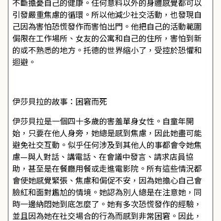
不斷擔憂自己的健康。任何意料以外的身體感覺都可以
引發嚴重焦慮的循環。所以他減少社交活動，也發現自
己因為害怕恐慌發作而害怕出門。他把自己的活動範圍
侷限在工作場所、女友的公寓和自己的住所，害怕到新
的或不熟悉的地方。托德的世界縮小了，受控於恐懼和
迴避。
伊莎貝拉的故事：困窘而死
伊莎貝拉是一個四十多歲的害羞單身女性。自童年開
始，只要在他人身旁，她總是感到焦慮，因此她盡可能
避免社交互動。似乎任何涉及到其他人的事都會令她焦
慮—與人對話、講電話、在會議中發言、請求店員協
助，甚至是在餐廳用餐或走進電影院。所有這些情況都
會使她感覺緊張、焦慮和侷促不安，因為她擔心自己會
臉紅和面對尷尬的情境。她認為別人總是在注意她，同
時一邊納悶她到底怎麼了。她有多次恐慌發作的經驗，
並且因為她在社交場合的行為而感到非常困窘。因此，