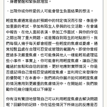
．身體警醒和緊張感增加。
．出現你或你所愛的人可能會發生負面結果的想法。
輕度焦慮通常是由於預期中的特定情況而引發，像是參
加重要的考試、參加有陌生人參與的社交活動、在會議
中報告、在他人面前表演、參加工作面試、與你的伴侶
之間出現了重大問題，或是獨自到陌生的地點旅行。我
們每個人幾乎每天都會經歷一些輕度的焦慮或憂慮，通
常短暫且處在合理可忍受或管理的範圍內。即使你曾經
歷過多次嚴重焦慮，也可能像其他人一樣能輕易處理這
些小事件。事實上，你可能會利用輕度焦慮，讓自己脫
離過於放鬆和自信的狀態，更好地應對實際情況。你是
否還記得自己曾經忍受過輕度焦慮，並利用它來發揮你
的優勢呢？在本書中，我們將向你展示如何將輕度焦慮
的情況應用到更嚴重的焦慮情況中。在開始前，我們鼓
勵你花幾分鐘完成以下練習。
你有沒有驚訝地發現自己可以利用輕度焦慮去解決問題
呢？回顧你的記錄，你在這些情況下所做出的反應是否