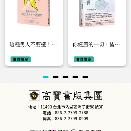
這種男人不要選！渣
你經歷的一切，皆是
男鑑定手冊：遠離有
通往療癒的道路
毒愛情，讓自己變成
會員限定
會員限定
會幸福的體質
地址：11493 台北市內湖區洲子街88號3F
電話：886-2-2799-2788
傳真：886-2-2799-0909