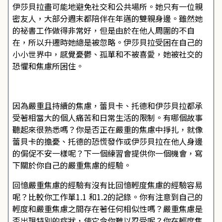
伊莎貝拉盡可能地避免社交和公共場所。她只有一位親
密友人，大部分週末都陪伴在年邁的雙親身邊。雖然她
的祕書工作做得非常好，但是由於在他人周圍的不自
在，所以升遷時她總是被忽略。伊莎貝拉受困在自己的
小小世界中，感覺憂鬱、孤單和不被喜愛，她被社交的
恐懼和焦慮所困住。
因為嚴重且持續的焦慮，蕾貝卡、托德和伊莎貝拉都承
受著相當大的個人痛苦和日常生活的限制。有哪個故事
聽起來很熟悉嗎？你是否正在嚴重的焦慮中掙扎，就像
蕾貝卡的擔憂、托德的恐慌發作或伊莎貝拉在他人身邊
的侷促不安一樣呢？下一個練習會提供你一個機會，寫
下關於你自己的嚴重焦慮的經驗。
回憶嚴重焦慮的經驗有沒有比回憶輕度焦慮的經驗容易
呢？比較你工作單1.1 和1.2的記錄。你有注意到自己的
輕度和嚴重焦慮之間存在著任何相似性嗎？嚴重焦慮是
否出現特別的症狀，使它令你難以忍受呢？你在輕度焦