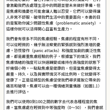
會激勵我們去處理生活中的問題並替未來做好準備。但
是焦慮和擔憂也可能會讓人難以忍受，它們可以變得讓
人非常不舒服、破壞我們生活中的重要面向。本書的目
的是幫助你減少問題性焦慮（problematic anxiety），
這樣你就可以活得開心且富有生產力。
我們會有很多不同的焦慮經驗。焦慮的程度有所不同，
可以從輕微的、幾乎無法察覺的緊張感到強烈激增的憂
慮。恐慌發作（panic attacks）和強度加劇的廣泛性焦
慮，都是嚴重焦慮經驗的例子。根據當下的情況，我們
焦慮情緒的強度可以快速轉變或維持在高強度的狀態下
好幾個小時。一點點焦慮是健康的，但是當焦慮變得太
嚴重、持久，以及與實際情況不成比例時，它就變得不
健康了。正是這類型的焦慮促使我們尋求擺脫它帶來的
痛苦和破壞。焦慮可以由一種情緒測量儀器（如圖1.1）
去進行評估。
我們可以使用0到100之間的數字去代表各種程度的焦
慮。當焦慮處在輕微到中等強度時（0～50），我們會感