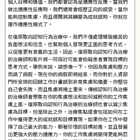
個人目標和價值，我們都會認為是適應性反應。當我們
做出適應性反應時，我們通常會經歷正向的感受。當你
能夠控制焦慮，而且偶爾將其轉變為成就感時，你就在
運作適應性模式了。
在復原取向認知行為治療中，我們不僅處理導致痛苦的
負面想法和信念，也幫助個人發現更正面的思考方式，
以促進更有意義的生活。因此，復原取向認知行為治療
的治療師和客戶將一同探討可能會妨礙患者實現目標的
思考方式。舉例來說，請想像一下，你因為焦慮和壓力
而請了病假，現在你的病假即將結束，而你對於人資部
門所安排的回歸工作計畫感到非常焦慮和擔憂。你堅信
自己會失敗，而且焦慮將捲土重來。傳統認知行為治療
的治療師會聚焦在你的焦慮想法和如何減輕你的工作焦
慮上面。復原取向認知行為治療的治療師也會以減少焦
慮為目標，但是除此之外，治療焦點還會包括如何在工
作中獲得更大的成就感和目標實現。如果你在工作中發
揮了自己最大的能力、朝著珍惜的目標前進，並且發展
出更強大的壓力適應力，你的工作焦慮將變得更能夠忍