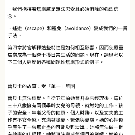
．我們抱持著焦慮感是無法忍受且必須消除的強烈信
念。
．逃避（escape）和避免（avoidance）變成我們的一貫
手法。
第四章將會解釋這些特性是如何相互影響，因而使嚴重
焦慮成為一個會干擾日常生活的問題。現在，請思考以
下三個人經歷過各種問題性焦慮形式的例子。
蕾貝卡的故事：受「萬一」所困
蕾貝卡無法睡覺。自從五年前她晉升為店經理後，這位
三十八歲擁有兩個學齡女兒的母親，就對她的工作、孩
子的安全、年老父母的健康、個人財務，以及丈夫的工
作有不安全感，充滿著擔憂、緊張與憂慮。她的心裡似
乎產生了一張無止盡的可能災難清單：她將無法做一個
有效率的店經理；她將無法完成每個月的業績；她的小