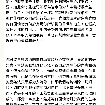
變，你將要做些什麼。我們相信瞭解焦慮心理學很重
要，如此你才能從認知行為治療的介入中獲得最大益
處。第二，我們介紹了一種新的認知行為治療形式，它
被稱作復原取向認知行為治療。這個方法承認焦慮這類
的負面情緒有助於實現你所珍愛的目標和抱負，它假設
每個人都擁有可以利用的優勢去處理焦慮和擔憂等問
題。本書中的幾個練習，重點在幫助你感覺焦慮時，發
現自己的優勢和能力。
你可能曾經透過閱讀自助書籍與心靈雞湯、參加勵志研
討會、嘗試藥物和其他方法，致力於消除你的焦慮和擔
憂，但是你試得愈努力，你就愈感到焦慮和擔憂。你曾
思考過自己是否在錯誤的方向上努力嗎？真相是焦慮或
擔憂無法只靠努力去消除。如果我們能夠消除一切煩
惱，時時刻刻都保持平靜和自信，那不是很好嗎？然
而，這是不可能的，因為負面和正面情緒是我們心理組
成的一部分。事實上，焦慮等負面情緒對於我們的生存
來說是必要的。當它們維持在可以忍受的強度時，它們