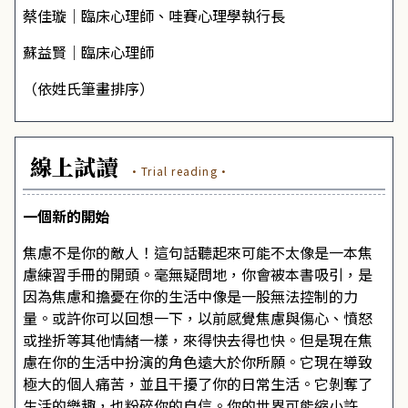
蔡佳璇│臨床心理師、哇賽心理學執行長
蘇益賢│臨床心理師
（依姓氏筆畫排序）
線上試讀
·Trial reading·
一個新的開始
焦慮不是你的敵人！這句話聽起來可能不太像是一本焦
慮練習手冊的開頭。毫無疑問地，你會被本書吸引，是
因為焦慮和擔憂在你的生活中像是一股無法控制的力
量。或許你可以回想一下，以前感覺焦慮與傷心、憤怒
或挫折等其他情緒一樣，來得快去得也快。但是現在焦
慮在你的生活中扮演的角色遠大於你所願。它現在導致
極大的個人痛苦，並且干擾了你的日常生活。它剝奪了
生活的樂趣，也粉碎你的自信。你的世界可能縮小許