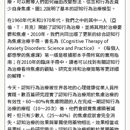
療，可以教導人們如何藉由改變想法、信念和行為去減
少自身焦慮。圖1.2說明了基本的認知行為治療模型。
在1960年代末和1970年代，我們之中的其中一人（亞
倫．T．貝克）開創了認知行為治療，並將其用於治療憂
鬱和焦慮。2010年，我們共同出版了更新的綜合認知行
為焦慮治療手冊，書名為《Cognitive Therapy of
Anxiety Disorders: Science and Practice》。《每個人
都想學的焦慮課》第一版是根據那本手冊所寫的實用指
南；在2010年的臨床手冊中，讀者可以找到有關認知行
為治療看待焦慮的觀點、研究支持和治療策略等更詳細
的解釋。
今天，認知行為治療被世界各地的心理健康從業人員所
實踐。數百篇研究證實了認知行為治療用於焦慮治療的
有效性。60～80%有焦慮問題的人在完成一期認知行為
治療的療程（10～20次）後，他們會感覺焦慮顯著減
輕，但只有少數人（25～40%）的焦慮症狀會完全消
失。認知治療的效果與單獨使用藥物相比，效果相當或
是更好。一些研究顯示，認知行為治療相較於單獨藥物