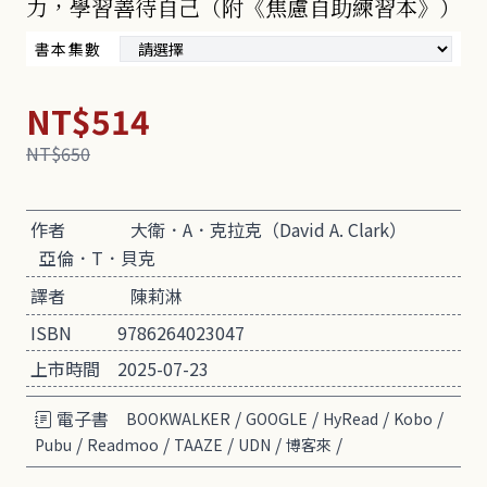
力，學習善待自己（附《焦慮自助練習本》）
書本集數
NT$514
NT$650
作者
大衛．A．克拉克（David A. Clark）
亞倫．T．貝克
譯者
陳莉淋
ISBN
9786264023047
上市時間
2025-07-23
電子書
/
/
/
/
BOOKWALKER
GOOGLE
HyRead
Kobo
/
/
/
/
/
Pubu
Readmoo
TAAZE
UDN
博客來