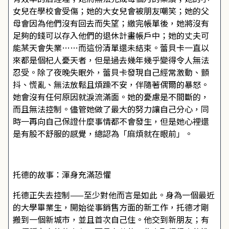
女兒在學校會受傷；她的大女兒會被朋友嘲笑；她的父
母會因為他們沒有回去而失望；繳完帳單後，她將沒有
足夠的錢可以存入他們的退休計畫帳戶中；她的丈夫可
能某天會失業……而這份清單還未結束。蕾貝卡一直以
來都是個杞人憂天者，但是過去幾年幾乎變得令人無法
忍受。除了夜晚失眠外，蕾貝卡發現自己經常激動、顫
抖、慌亂、無法放鬆且煩躁不安，伴隨著偶爾的暴怒。
她會沒有任何原因就淚流滿面。她的憂慮是不間斷的，
而且無法控制。儘管她做了最大的努力讓自己分心，同
時一再向自己保證什麼事情都不會發生，但是她心裡還
是有股不舒服的感覺，總認為「麻煩就在眼前」。
托德的故事：渾身充滿恐懼
托德正失去控制——至少對他而言是如此。身為一個最近
的大學畢業生，開始從事銷售方面的新工作，托德才剛
搬到一個新城市，並且首次自己住。他交到新朋友；有