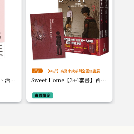
折扣
【66折】高寶小說系列全圖鑑書展
、活化
Sweet Home【3+4套書】首刷
後來
健康科
贈限量「欲望卡」：Netflix冠
軍韓劇同名原著漫畫
會員限定
會員