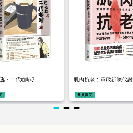
臨，二代咖啡7
肌肉抗老：重啟新陳代謝
免疫、提高罹病存活率的
定
學新方法
會員限定