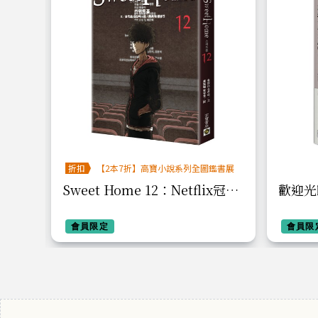
折扣
【2本7折】高寶小說系列全圖鑑書展
癒漢
Sweet Home 12：Netflix冠軍
歡迎光
減糖
韓劇同名原著漫畫
甜，
會員限定
會員限
的輕