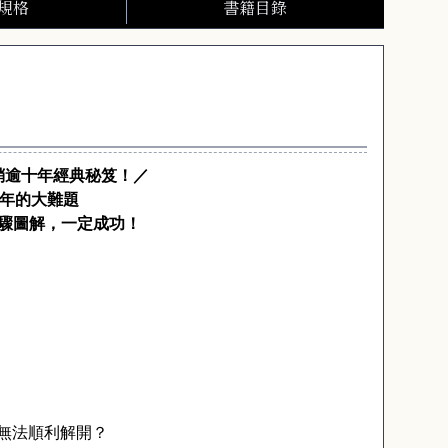
規格
書籍目錄
銷逾十年經典秘笈！／
年的大難題
驟圖解，一定成功！
無法順利解開？