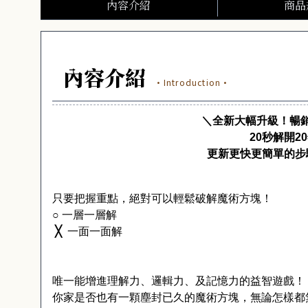
內容介紹
商品
內容介紹
·Introduction·
＼全新大幅升級！暢
20
秒解開
20
更新更快更簡單的步
只要把握重點，絕對可以輕鬆破解魔術方塊！
○ 
一層一層解
 ╳ 
 一面一面解
唯一能增進理解力、邏輯力、及記憶力的益智遊戲！
你家是否也有一顆塵封已久的魔術方塊，無論怎樣都