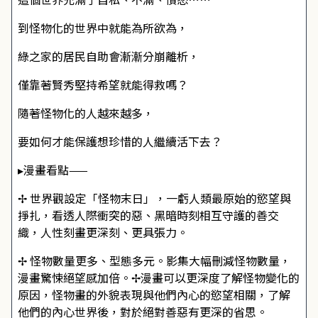
到怪物化的世界中就能為所欲為，
綠之家的居民自助會漸漸分崩離析，
僅靠著賢秀堅持希望就能得救嗎？
隨著怪物化的人越來越多，
要如何才能保護想珍惜的人繼續活下去？
▸漫畫看點——
✢ 世界觀設定「怪物末日」，一虧人類最原始的慾望與
掙扎，看透人際衝突的惡、黑暗時刻相互守護的善交
織，人性刻畫更深刻、更具張力。
✢ 怪物數量更多、型態多元。影集大幅刪減怪物數量，
漫畫驚悚絕望感加倍。✢漫畫可以更深度了解怪物變化的
原因，怪物畫的外貌表現與他們內心的慾望相關，了解
他們的內心世界後，對於絕對善惡有更深的省思。