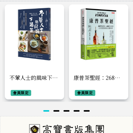
不葷人士的風味下酒
康普茶聖經：268種
菜：蔬食主義也能喝
調味X 400份食譜，
得盡興！四季蔬菜×
會員限定
紅茶菌發酵飲自釀指
會員限定
時令蔬菜×大豆製品
南
下酒料理