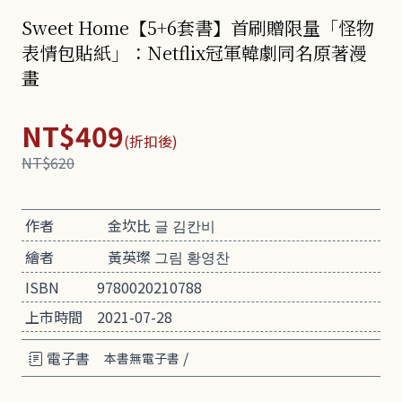
Sweet Home【5+6套書】首刷贈限量「怪物
表情包貼紙」：Netflix冠軍韓劇同名原著漫
畫
NT$409
(折扣後)
NT$620
作者
金坎比 글 김칸비
繪者
黃英璨 그림 황영찬
ISBN
9780020210788
上市時間
2021-07-28
電子書
/
本書無電子書