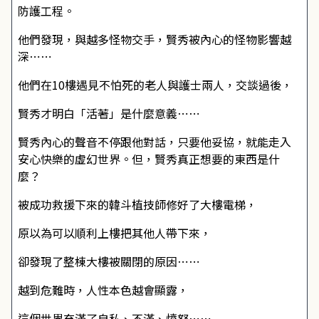
防護工程。
他們發現，與越多怪物交手，賢秀被內心的怪物影響越
深⋯⋯
他們在10樓遇見不怕死的老人與護士兩人，交談過後，
賢秀才明白「活著」是什麼意義⋯⋯
賢秀內心的聲音不停跟他對話，只要他妥協，就能走入
安心快樂的虛幻世界。但，賢秀真正想要的東西是什
麼？
被成功救援下來的韓斗植技師修好了大樓電梯，
原以為可以順利上樓把其他人帶下來，
卻發現了整棟大樓被關閉的原因⋯⋯
越到危難時，人性本色越會顯露，
這個世界充滿了自私、不滿、憤怒⋯⋯