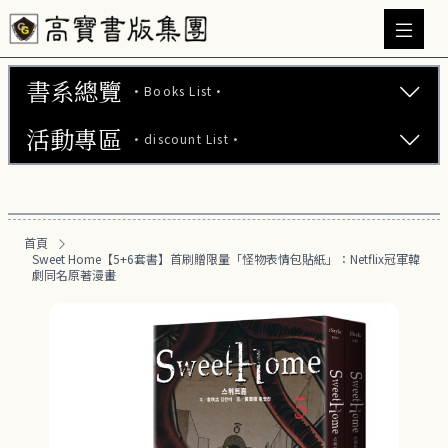
書系總覽
·Books List·
活動專區
·discount List·
文學小說 (737)
心理勵志 (176)
【2本75折】高寶小說系列全圖鑑書展
生活風格 (164)
首頁
【2本7折】高寶小說系列全圖鑑書展
Sweet Home【5+6套書】首刷贈限量「怪物表情包貼紙」：Netflix冠軍韓
商業財經 (100)
劇同名原著漫畫
【2套7折】高寶小說系列全圖鑑書展
醫療保健 (55)
【66折】高寶小說系列全圖鑑書展
親子教養 (13)
人文史哲 (73)