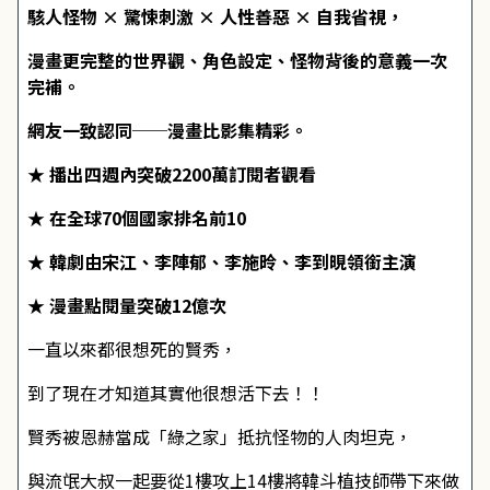
駭人怪物 × 驚悚刺激 × 人性善惡 × 自我省視，
漫畫更完整的世界觀、角色設定、怪物背後的意義一次
完補。
網友一致認同──漫畫比影集精彩。
★
播出四週內突破2200萬訂閱者觀看
★
在全球70個國家排名前10
★
韓劇由宋江、李陣郁、李施昤、李到晛領銜主演
★
漫畫點閱量突破12億次
一直以來都很想死的賢秀，
到了現在才知道其實他很想活下去！！
賢秀被恩赫當成「綠之家」抵抗怪物的人肉坦克，
與流氓大叔一起要從1樓攻上14樓將韓斗植技師帶下來做