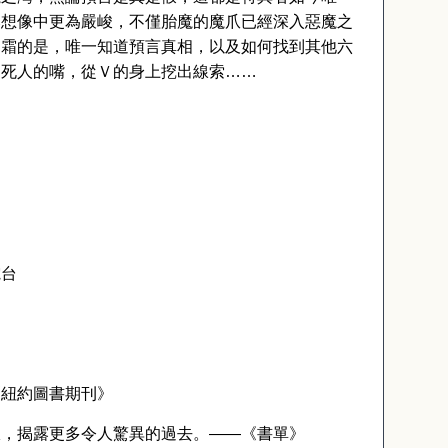
比想像中更為嚴峻，不僅胎魔的魔爪已經深入惡魔之
加霜的是，唯一知道預言真相，以及如何找到其他六
開死人的嘴，從Ｖ的身上挖出線索……
電台
《紐約圖書期刊》
限，揭露更多令人驚異的過去。――《書單》