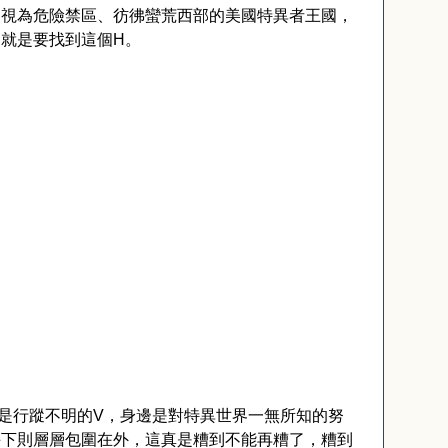
鳥視為危險禁區、彷彿蠻荒西部的美國特異者王國，
，就是要找到這個
H
。
，
是行蹤不明的
V
，身邊是對特異世界一無所知的努
手下則層層包圍在外，這真是糟到不能再糟了，糟到