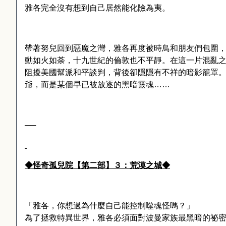
雅各完全沒有想到自己居然能化險為夷。
帶著努兒回到惡魔之灣，雅各再度被時鳥和朋友們包圍
動如火如荼，十九世紀的倫敦也不平靜。在這一片混亂
阻擾美國幫派和平談判，背後卻隱隱有不祥的暗影籠罩
爺，而是某個早已被放逐的黑暗靈魂……
──
◆
怪奇孤兒院【第二部】
３：荒漠之城◆
「雅各，你想過為什麼自己能控制噬魂怪嗎？」
為了拯救特異世界，雅各必須面對波曼家族最黑暗的祕