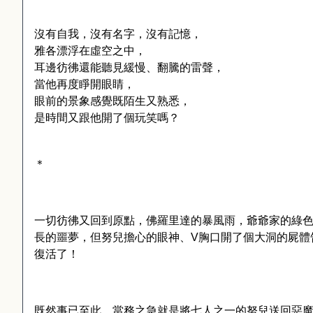
沒有自我，沒有名字，沒有記憶，
雅各漂浮在虛空之中，
耳邊彷彿還能聽見緩慢、翻騰的雷聲，
當他再度睜開眼睛，
眼前的景象感覺既陌生又熟悉，
是時間又跟他開了個玩笑嗎？
＊
一切彷彿又回到原點，佛羅里達的暴風雨，爺爺家的綠
長的噩夢，但努兒擔心的眼神、
V
胸口開了個大洞的屍體
復活了！
既然事已至此，當務之急就是將七人之一的努兒送回惡