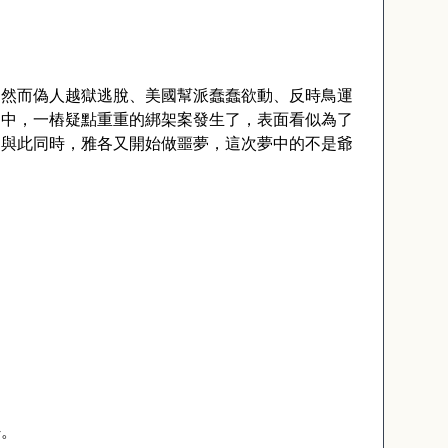
，然而偽人越獄逃脫、美國幫派蠢蠢欲動、反時鳥運
之中，一樁疑點重重的綁架案發生了，表面看似為了
。與此同時，雅各又開始做噩夢，這次夢中的不是爺
密。