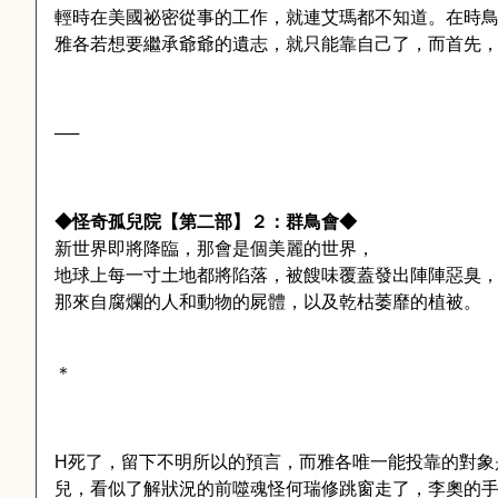
輕時在美國祕密從事的工作，就連艾瑪都不知道。在時
雅各若想要繼承爺爺的遺志，就只能靠自己了，而首先
──
◆怪奇孤兒院【第二部】２：群鳥會◆
新世界即將降臨，那會是個美麗的世界，
地球上每一寸土地都將陷落，被餿味覆蓋發出陣陣惡臭
那來自腐爛的人和動物的屍體，以及乾枯萎靡的植被。
＊
H
死了，留下不明所以的預言，而雅各唯一能投靠的對象
兒，看似了解狀況的前噬魂怪何瑞修跳窗走了，李奧的