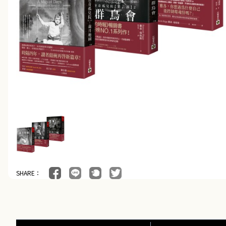
SHARE：