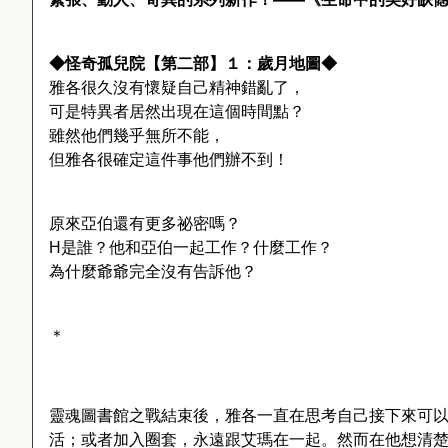
◆怪奇孤兒院【第二部】１：歲月地圖◆
雅各很久沒有懷疑自己精神錯亂了，
可是特異者居然出現在這個時間點？
雖然他們幾乎無所不能，
但雅各很確定這件事他們辦不到！
原來亞伯還有更多祕密嗎？
H
是誰？他和亞伯一起工作？什麼工作？
為什麼爺爺完全沒有告訴他？
＊
靈魂圖書館之戰結束後，雅各一直在思考自己接下來可
活；或者加入圈套，永遠跟艾瑪在一起。然而在他想清