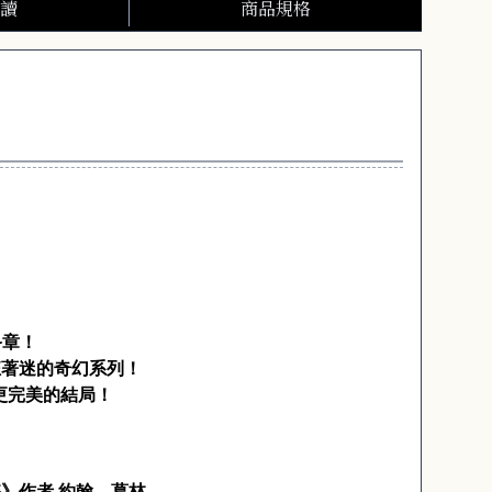
讀
商品規格
終章！
狂著迷的奇幻系列！
更完美的結局！
》作者 約翰．葛林