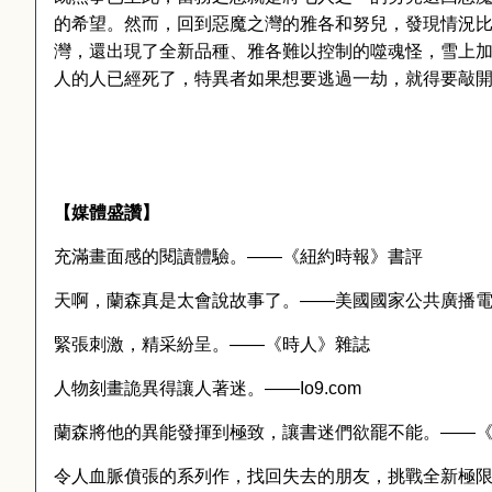
的希望。然而，回到惡魔之灣的雅各和努兒，發現情況
灣，還出現了全新品種、雅各難以控制的噬魂怪，雪上
人的人已經死了，特異者如果想要逃過一劫，就得要敲
【媒體盛讚】
充滿畫面感的閱讀體驗。――《紐約時報》書評
天啊，蘭森真是太會說故事了。――美國國家公共廣播
緊張刺激，精采紛呈。――《時人》雜誌
人物刻畫詭異得讓人著迷。――
Io9.com
蘭森將他的異能發揮到極致，讓書迷們欲罷不能。――
令人血脈僨張的系列作，找回失去的朋友，挑戰全新極