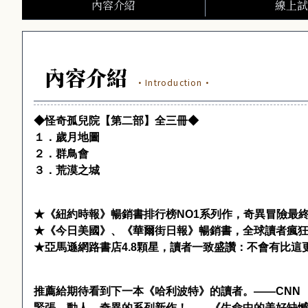
內容介紹
線上試
內容介紹
·Introduction·
◆怪奇孤兒院【第二部】全三冊◆
１．歲月地圖
２．群鳥會
３．荒漠之城
★《
紐約時報
》
暢銷書排行榜
NO1
系列作，奇異冒險最
★《
今日美國》
、《
華爾街日報》暢銷書，全球讀者瘋
★亞馬遜網路書店
4.8
顆星，讀者一致盛讚：不會有比這
推薦給期待看到下一本《哈利波特》的讀者。
――CNN
緊張、動人、奇異的系列新作！
――
《生命中的美好缺憾