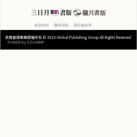
明智自
宙安排
信
的一
切，都
會員條款
購物須知
隱私權政策
是通往
豐盛人
高寶書版集團版權所有 © 2023 Global Publishing Group All Rights Reserved.
POWER by
OZCHAMP
生的祕
密（套
書共二
冊）