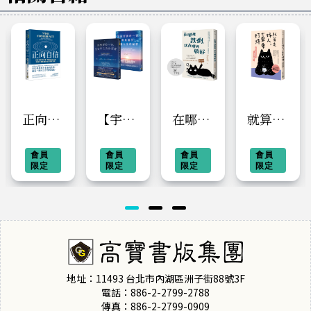
正向自
【宇宙
在哪裡
就算是
信：打
就想對
跌倒，
好人，
破懷疑
會員
你好】
會員
就在哪
會員
也需要
會員
限定
限定
限定
限定
與恐
系列：
裡躺好
打烊
懼，喚
你想要
【暢銷
醒內在
的一
典藏改
力量，
切，宇
版】
培養不
宙早已
被情緒
為你預
地址：11493 台北市內湖區洲子街88號3F
左右的
備＋宇
電話：886-2-2799-2788
傳真：886-2-2799-0909