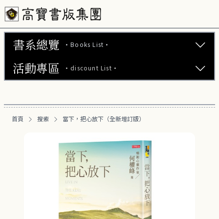
書系總覽
·Books List·
活動專區
·discount List·
文學小說 (737)
心理勵志 (176)
【2本75折】高寶小說系列全圖鑑書展
生活風格 (164)
首頁
搜索
當下，把心放下（全新增訂版）
【2本7折】高寶小說系列全圖鑑書展
商業財經 (100)
【2套7折】高寶小說系列全圖鑑書展
醫療保健 (55)
【66折】高寶小說系列全圖鑑書展
親子教養 (13)
人文史哲 (73)