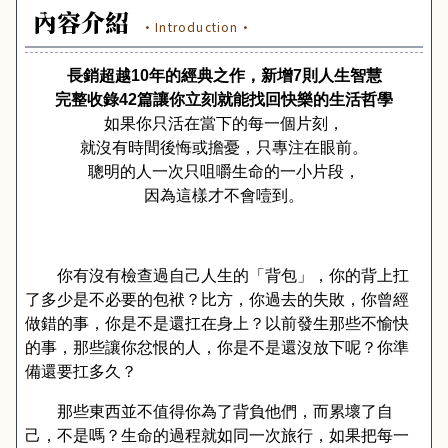
內容介紹
·Introduction·
長銷超越
10
年的經典之作，新增
7
則人生智慧
完整收錄
42
篇讓你立刻就能找回快樂的生活哲學
如果你只活在當下的每一個片刻，
就沒有時間後悔或擔憂，只專注在眼前。
聰明的人一次只咀嚼生命的一小片段，
因為這樣才不會噎到。
你有沒有檢查過自己人生的「背包」，你的背上扛
了多少是不必要的包袱？比方，你過去的失敗，你曾經
做錯的事，你是不是還扛在身上？以前發生那些不愉快
的事，那些讓你忿恨的人，你是不是還沒放下呢？你準
備還要扛多久？
那些東西並不值得你為了背負他們，而累壞了自
己，不是嗎？生命的過程就如同一次旅行，如果把每一