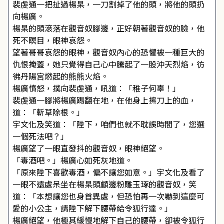
裴虔通一把扯過楊杲，一刀割掉了他的頭，將他的頭扔
向楊廣。
楊杲的頭滾落在觀音奴腳邊，正好朝著觀音奴的臉，他
死不瞑目，眼神哀怨。
望著哥哥哀怨的眼神，觀音奴內心的恐懼被一種巨大的
仇恨掩蓋，她只覺得自己心中騰起了一股沖天烈焰，彷
彿丹陽宮燃起的熊熊火焰。
楊廣憤怒，撲向裴虔通，吼道：「稚子何辜！」
裴虔通一腳將楊廣踢翻在地，在他身上擦刀上的血，
道：「斬草除根。」
宇文化及笑道：「陛下，咱們也就不耽誤時間了，您選
一個死法吧？」
楊廣望了一眼直發抖的觀音奴，眼神絕望。
「毒酒吧。」楊廣心如死灰地道。
「原來陛下喜歡毒酒，偏不讓您如意。」宇文化及看了
一眼不遠處呆坐在楊杲頭顱邊粉雕玉琢的觀音奴，笑
道：「本想讓您也身首異處，但恐怕再一次嚇到這麼可
愛的小公主，請陛下解下腰帶給令狐行達。」
楊廣絕望，他極其緩慢地解下自己的腰帶，卻被令狐行