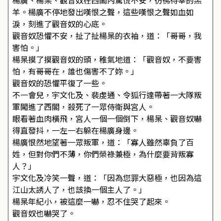
楊廣、楊杲、觀音奴在西閣內驚慌不安，彷彿待宰的羔
羊。楊廣不停地發出嘆恨之聲，這些嘆恨之聲如血如
淚，刻進了觀音奴的心底。
觀音奴恐懼不安，扯了扯楊杲的衣袖，道：「哥哥，我
害怕。」
楊杲摸了摸觀音奴的頭，稚氣地道：「觀音奴，不要害
怕，有哥哥在，誰也傷害不了妳。」
觀音奴的恐懼平復了一些。
不一會兒，宇文化及、裴虔通、令狐行達帶著一大隊叛
軍闖進了西閣，殺死了一眾侍衛與宮人。
眼看著血肉橫飛，宮人一個一個倒下，楊杲、觀音奴嚇
得直發抖，一左一右躲在楊廣身邊。
楊廣恨然地望著一眾叛軍，道：「寡人雖然辜負了百
姓，但對你們不薄，你們榮祿兼極，為什麼要背叛寡
人？」
宇文化及冷笑一聲，道：「因為您罪大惡極，也因為這
江山太誘人了，也該換一個主人了。」
楊杲年紀小，被這麼一嚇，忍不住哭了起來。
觀音奴也嚇哭了。