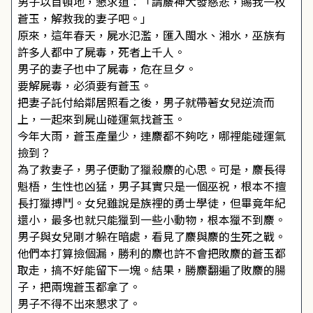
男子以首頓地，懇求道：「請麖神大發慈悲，賜我一枚
蒼玉，解救我的妻子吧。」
原來，這年春天，屍水氾濫，匯入閩水、湘水，巫族有
許多人都中了屍毒，死者上千人。
男子的妻子也中了屍毒，危在旦夕。
要解屍毒，必須要有蒼玉。
把妻子託付給鄰居照看之後，男子就帶著女兒逆流而
上，一起來到屍山碰運氣找蒼玉。
今年大雨，蒼玉產量少，連麖都不夠吃，哪裡能碰運氣
撿到？
為了救妻子，男子便動了獵殺麖的心思。可是，麖長得
魁梧，生性也凶猛，男子其實只是一個巫祝，根本不擅
長打獵搏鬥。女兒雖說是族裡的勇士學徒，但畢竟年紀
還小，最多也就只能獵到一些小動物，根本獵不到麖。
男子與女兒剛才躲在暗處，看見了麖與麖的生死之戰。
他們本打算撿個漏，勝利的麖也許不會把敗麖的蒼玉都
取走，搞不好能留下一塊。結果，勝麖翻遍了敗麖的腸
子，把兩塊蒼玉都拿了。
男子不得不出來懇求了。