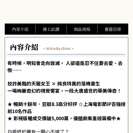
內容介紹
線上試讀
商品規格
書籍目錄
內容介紹
·Introduction·
有時候，明知會走向毀滅， 人卻還是忍不住要去愛、去
恨……
狡詐美豔的天龍女王 × 純良特異的落魄書生
一場絢麗奇幻的視覺饗宴，一段大唐盛世的華美傳奇！
★ 暢銷十餘年．豆瓣8.3高分好評 ☆上海電影節IP百強榜
前10名作品
★ 影視版權成交價破5,000萬，優酷劇集重磅籌備中★
白姬終於離有一顆心不遠了？