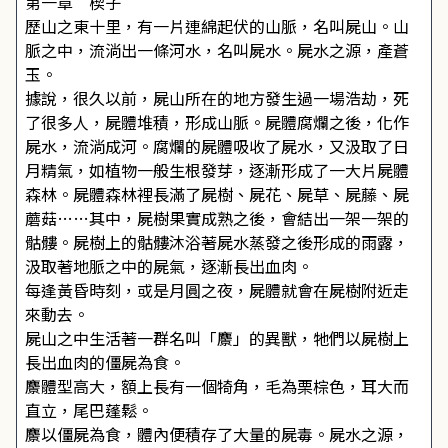
第一章 楔子
歷山之東十里，有一片連綿起伏的山脈，名叫屍山。山
脈之中，流淌出一條河水，名叫屍水。屍水之源，產蒼
玉。
據說，很久以前，屍山所在的地方發生過一場浩劫，死
了很多人，屍體堆積，形成山脈。屍體腐爛之後，化作
屍水，流淌成河。腐爛的屍體吸收了屍水，又汲取了日
月精氣，如植物一般生根發芽，逐漸形成了一大片屍體
森林。屍體森林裡長滿了屍樹、屍花、屍草、屍藤、屍
蘑菇……其中，屍樹果實成熟之後，會結出一架一架的
骷髏。屍樹上的骷髏沐浴著屍水蒸發之後形成的雨露，
汲取著地脈之中的屍氣，逐漸長出血肉。
每逢黃昏時刻，或是月圓之夜，屍體就會在屍樹附近走
來動去。
屍山之中生活著一群名叫「麖」的異獸，牠們以屍樹上
長出血肉的僵屍為食。
麖體型高大，額上長有一個犄角，毛為栗棕色，耳大而
直立，尾巴蓬鬆。
麖以僵屍為食，體內便積存了大量的屍毒。屍水之源，