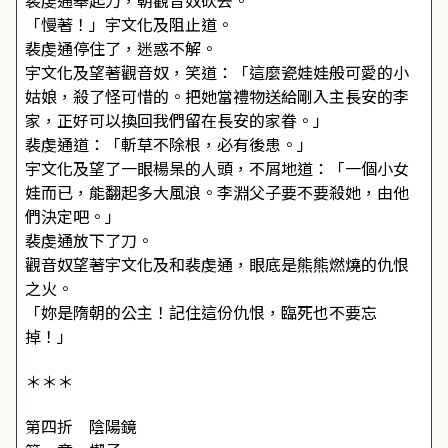
裴虔通舉起刀，朝觀音奴砍去。
「慢著！」宇文化及阻止道。
裴虔通停住了，迷惑不解。
宇文化及望著觀音奴，笑道：「這麼瓷娃娃般可愛的小
姑娘，殺了怪可惜的。把她當禮物送給剛入主長安的李
家，正好可以換回我們留在長安的家眷。」
裴虔通道：「斬草不除根，必有後患。」
宇文化及望了一眼楊杲的人頭，不屑地道：「一個小女
娃而已，能翻起多大風浪。李淵父子要不要殺她，由他
們決定吧。」
裴虔通放下了刀。
觀音奴望著宇文化及和裴虔通，眼底是熊熊燃燒的仇恨
之火。
「妳是隋朝的公主！記住這份仇恨，臨死也不要忘
掉！」
＊＊＊
第四折 陰陽鏡