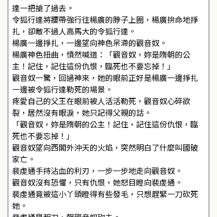
達一把搶了過去。
令狐行達將腰帶強行往楊廣的脖子上圈，楊廣拚命地掙
扎，卻敵不過人高馬大的令狐行達。
楊廣一邊掙扎，一邊望向神色呆滯的觀音奴。
楊廣神色扭曲，憤然喊道：「觀音奴，妳是隋朝的公
主！記住，記住這份仇恨，臨死也不要忘掉！」
觀音奴一驚，回過神來，她的眼前正好是楊廣一邊掙扎
一邊被令狐行達勒死的場景。
疼愛自己的父王在眼前被人活活勒死，觀音奴心碎欲
裂，居然沒有眼淚，她只記得父親的話。
「觀音奴，妳是隋朝的公主！記住，記住這份仇恨，臨
死也不要忘掉！」
觀音奴望向西閣外沖天的火焰，突然明白了什麼叫國破
家亡。
裴虔通手持沾血的利刃，一步一步地走向觀音奴。
觀音奴沒有恐懼，只有仇恨，她怒目瞪向裴虔通。
裴虔通竟被這小丫頭瞪得有些發毛，只想趕緊一刀砍死
她。