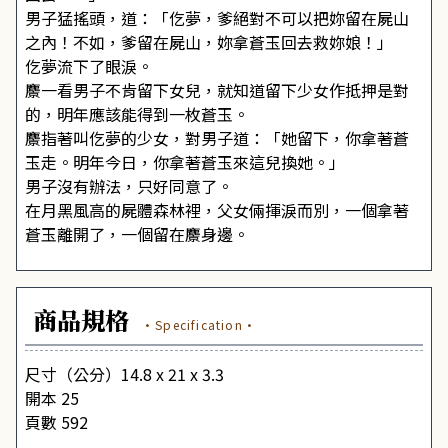
男子猛搖頭，道：「仡夢，爹絕對不可以把妳留在屍山
之內！不如，爹留在屍山，妳拿蒼玉回去救妳娘！」
仡夢流下了眼淚。
麖一看男子不肯留下女兒，就知道留下少女作抵押是對
的，明年應該能得到一枚蒼玉。
麖指著叫仡夢的少女，對男子道：「她留下，你拿著蒼
玉走。明年今日，你拿著蒼玉來這兒換她。」
男子沒有辦法，只好同意了。
在月黑風高的屍體森林裡，父女倆揮淚而別，一個拿著
蒼玉離開了，一個留在麖身邊。
商品規格
·Specification·
尺寸（公分）14.8 x 21 x 3.3
開本 25
頁數 592