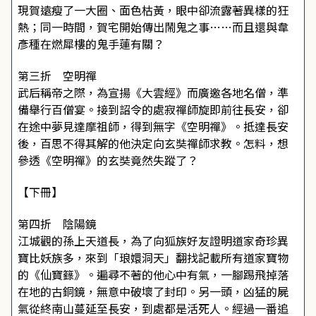
現賀遠瘦了一大圈、面色枯黃，眼中卻流露著異樣的狂
熱；同一時間，賀宅開始傳出鬧鬼之事……而且還與韋
彥種在燃犀樓的鬼手蓮有關？
第三折 空明禪
武后稱帝之際，為宣揚《大雲經》而廣邀各地名僧，準
備舉行百僧宴。接到詔令的處寂禪師旋即前往長安，卻
在途中夢見達摩祖師，得到無字《空明禪》。抵達長安
後，百思不得其解的他決定向玄奘禪師求教。怎料，想
參透《空明禪》的玄奘竟然失蹤了？
【下冊】
第四折 陰陽鏡
江城觀的孫上天道長，為了向狐族好友證明道家奇珍異
寶比妖族多，來到「琅嬛洞天」翻找記載所有道家寶物
的《仙寶籙》。遍尋不著的他心中有氣，一腳踢飛掉落
在地的古銅鏡，無意中破壞了封印。另一頭，凶猛的屍
氣從終南山蔓延至長安，到處都是活死人。經過一番追