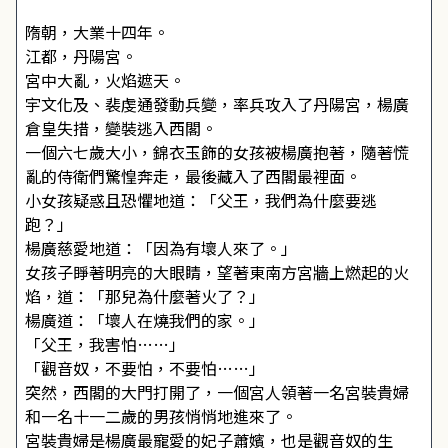
隋朝，大業十四年。
江都，丹陽宮。
宮中大亂，火焰遮天。
宇文化及、裴虔通發動兵變，率兵攻入了丹陽宮，楊廣
倉皇失措，變裝逃入西閣。
一個六七歲大小，錦衣玉飾的女孩被楊廣抱著，隨著慌
亂的侍衛們驚惶奔走，最後藏入了西閣最裡面。
小女孩疑惑且恐懼地道：「父王，我們為什麼要逃
跑？」
楊廣慈愛地道：「因為有壞人來了。」
女孩子睜著明亮的大眼睛，望著東南方宮牆上燃起的火
焰，道：「那兒為什麼著火了？」
楊廣道：「壞人在燒我們的家。」
「父王，我害怕……」
「觀音奴，不要怕，不要怕……」
突然，西閣的大門打開了，一個宮人領著一名宮裝貴婦
和一名十一二歲的男孩悄悄地進來了。
宮裝貴婦是楊廣最寵愛的妃子蕭嬪，也是觀音奴的生