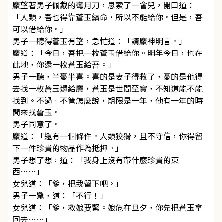
麖望著男子佩戴的彎月刀，思索了一會兒，開口道：
「人類，吾也得靠蒼玉續命，所以不能給你。但是，吾
可以借給你。」
男子一聽得蒼玉有望，急忙道：「請麖神明言。」
麖道：「今日，吾把一枚蒼玉借給你。明年今日，也在
此地，你還一枚蒼玉給吾。」
男子一聽，半憂半喜。喜的是妻子得救了，憂的是他得
去找一枚蒼玉還給麖，蒼玉是世間至寶，不知道能不能
找到。不過，不管怎麼說，期限是一年，他有一年的時
間來找蒼玉。
男子同意了。
麖道：「還有一個條件。人類狡猾，且不守信，你得留
下一件珍貴的物品作為抵押。」
男子想了想，道：「我身上沒有帶什麼珍貴的東
西……」
女兒道：「爹，把我留下吧。」
男子一驚，道：「不行！」
女兒道：「爹，救娘要緊。娘危在旦夕，你先把蒼玉拿
回去……」