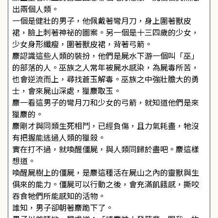
出兩個人類。
一個是健壯的男子，他佩戴著彎月刀，身上圍著獸皮
裙，臉上刺著神祕的圖案。另一個是十三四歲的少女，
少女身形纖瘦，圍著獸皮裙，背著弓箭。
麖認識這些人類的裝扮，他們是屍水下游一個叫「巫」
的部落的人。巫族之人常年被屍水感染，為屍毒所苦，
也會逆流而上，尋找蒼玉解毒。巫族之中強壯膽大的勇
士，會來屍山深處，獵麖取玉。
麖一看這男子的彎月刀和少女的弓箭，就知道他們是來
獵麖的。
麖剛才與同類生死相鬥，已經負傷，且力氣耗盡，牠沒
有把握能逃過人類的獵殺。
實在打不過，就喚醒僵屍，與人類同歸於盡吧。麖這樣
想道。
喚醒屍樹上的僵屍，是麖這種活在屍山之內的靈獸與生
俱來的能力。僵屍可以行動之後，會充滿飢餓感，撕咬
吞食牠們所能感知的活物。
誰知，男子卻朝著麖跪下了。