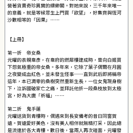
營著貨賣奇珍異寶的縹緲閣。對她來說，三千年來唯一
的意義，就是等候眾生上門買「欲望」，好集齊與恆河
沙數相等的「因果」……
【上冊】
第一折 帝女桑
元曜的表親韋彥，在韋府的燃犀樓建成時，曾向白姬買
下怨氣極重的帝女桑。多年來，它除了葉子偶爾在月圓
之夜變成血紅色，並未發生怪事──直到武后即將稱帝
這年，本已凋零的桑樹突然重新生長，一位女鬼現身樹
下，泣訴國破家亡之痛，並拜託他折一段桑枝放到太極
宮，好為大唐「祈福」……
第二折 鬼手蓮
元曜送貨到青樓時，偶遇來到長安備考的昔日同窗賀
遠。賀遠愛好美色，沒有美人相伴就無精打采，因此總
是流連於各大青樓。數日後，當兩人再次碰面，元曜發