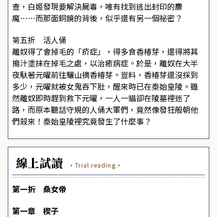
查，白姬發現要解決屍毒，唯有找到逃出封印的麖
魔……而那面銅鏡的背後，似乎還有另一個祕密？
第五折 活人俑
離奴得了會掉毛的「疥症」，得多食香椿芽，還得將其
搗汁塗抹在掉毛之處，以治癒病症。於是，離奴在大半
夜馱著元曜前往驪山摘香椿芽。豈料，香椿芽還沒採到
多少，元曜就被女鬼吞下肚，醒來時已在秦始皇陵。雖
然離奴即時趕到救下元曜，一人一貓卻在陵墓裡迷了
路，而原本聽話守規的人俑大軍們，竟然像發狂般朝他
們殺來！秦始皇陵裡究竟發生了什麼事？
線上試讀
·Trial reading·
第一折 桑女帝
第一章 楔子