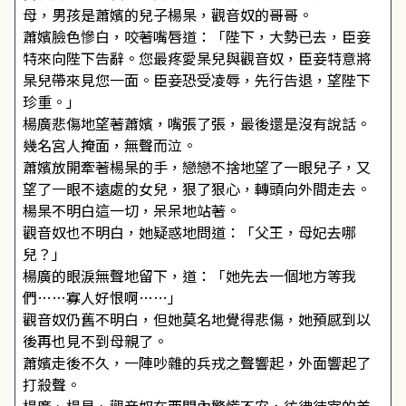
母，男孩是蕭嬪的兒子楊杲，觀音奴的哥哥。
蕭嬪臉色慘白，咬著嘴唇道：「陛下，大勢已去，臣妾
特來向陛下告辭。您最疼愛杲兒與觀音奴，臣妾特意將
杲兒帶來見您一面。臣妾恐受凌辱，先行告退，望陛下
珍重。」
楊廣悲傷地望著蕭嬪，嘴張了張，最後還是沒有說話。
幾名宮人掩面，無聲而泣。
蕭嬪放開牽著楊杲的手，戀戀不捨地望了一眼兒子，又
望了一眼不遠處的女兒，狠了狠心，轉頭向外間走去。
楊杲不明白這一切，呆呆地站著。
觀音奴也不明白，她疑惑地問道：「父王，母妃去哪
兒？」
楊廣的眼淚無聲地留下，道：「她先去一個地方等我
們……寡人好恨啊……」
觀音奴仍舊不明白，但她莫名地覺得悲傷，她預感到以
後再也見不到母親了。
蕭嬪走後不久，一陣吵雜的兵戎之聲響起，外面響起了
打殺聲。