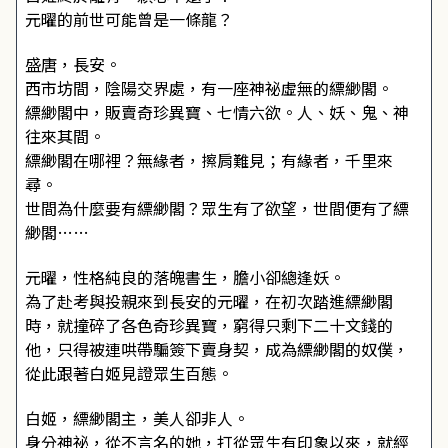
元曜的前世可能曾是一條龍？
盛唐，長安。
西市坊間，陰陽交界處，有一座神祕虛無的縹緲閣。
縹緲閣中，販賣奇珍異寶、七情六欲。人、妖、鬼、神
往來其間。
縹緲閣在哪裡？無緣者，擦肩難見；有緣者，千里來
尋。
世間為什麼要有縹緲閣？眾生有了欲望，世間便有了縹
緲閣……
元曜，性格純良的落魄書生，膽小卻總逢妖。
為了赴考與投親來到長安的元曜，在初次踏進縹緲閣
時，就撞碎了各色奇珍異寶，窮得只剩下二十文錢的
他，只得被連哄帶騙簽下賣身契，成為縹緲閣的奴僕，
從此跟著白姬見證眾生百態。
白姬，縹緲閣主，美人卻非人。
身分神祕，從不言名的她，打從眾生有印象以來，就經