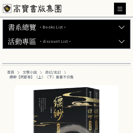
書系總覽
·Books List·
活動專區
·discount List·
文學小說 (737)
致青春_愛情 (311)
【2本75折】高寶小說系列全圖鑑書展
漫時光_古言 (196)
首頁
文學小說
奇幻/玄幻
【2本7折】高寶小說系列全圖鑑書展
縹緲【燃犀卷】（上）（下）套書不分售
奇幻/玄幻 (56)
【2套7折】高寶小說系列全圖鑑書展
歷史/武俠 (70)
【66折】高寶小說系列全圖鑑書展
華文創作 (25)
中國文學 (5)
恐怖驚悚 (20)