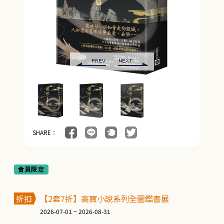
懸疑/推理 (61)
經典文學 (13)
翻譯文學 (28)
耽美/同志 (2)
心理勵志 (176)
生活風格 (163)
SHARE：
商業財經 (101)
醫療保健 (54)
會員限定
親子教養 (14)
人文史哲 (74)
折扣
【2套7折】高寶小說系列全圖鑑書展
2026-07-01 ~ 2026-08-31