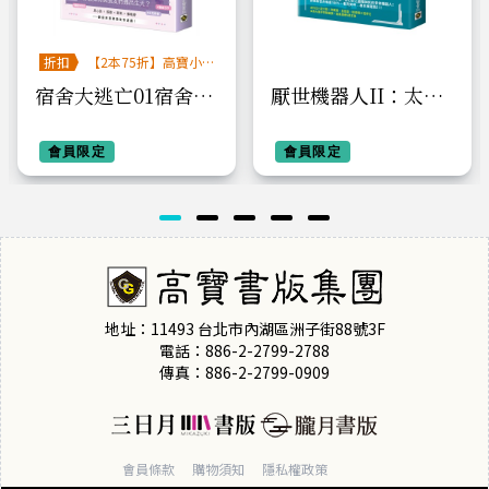
折扣
【2本75折】高寶小
說系列全圖鑑書展
宿舍大逃亡01宿舍文
厭世機器人II：太空
明守則
探索逃生手冊
會員限定
會員限定
地址：11493 台北市內湖區洲子街88號3F
電話：886-2-2799-2788
傳真：886-2-2799-0909
會員條款
購物須知
隱私權政策