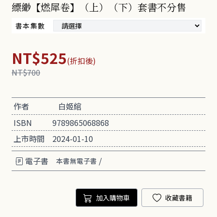
縹緲【燃犀卷】（上）（下）套書不分售
書本集數
NT$525
(折扣後)
NT$700
作者
白姬綰
ISBN
9789865068868
上市時間
2024-01-10
電子書
/
本書無電子書
加入購物車
收藏書籍