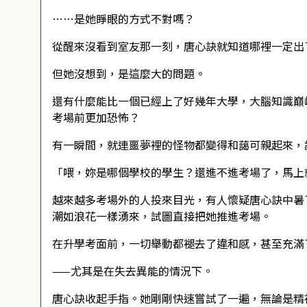
……是她睜眼的方式不對嗎？
從醒來沒看到室友那一刻，唐心訣就知道哪裡一定出
但她沒想到，是這麼大的問題。
還有什麼能比一個已經上了好幾年大學，大腦知識巔
考場前更加恐怖？
有一瞬間，就連噩夢裡的怪物都變得和藹可親起來，
「喂，妳是哪個學校的學生？還進不進考場了，馬上
越來越多考場外的人投來目光，有人懷疑唐心訣中暑
潮如浪花一樣湧來，試圖直接把她推進考場。
在升學考面前，一切舉動都褪去了違和感，甚至充滿
——尤其是在失去異能的情況下。
唐心訣收起手指。她剛剛快速嘗試了一遍，無論是精