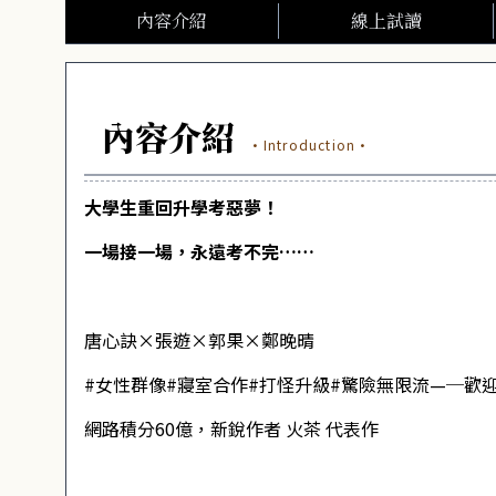
內容介紹
線上試讀
內容介紹
·Introduction·
大學生重回升學考惡夢！
一場接一場，永遠考不完……
唐心訣×張遊×郭果×鄭晚晴
#女性群像#寢室合作#打怪升級#驚險無限流—─歡
網路積分60億，新銳作者 火茶 代表作