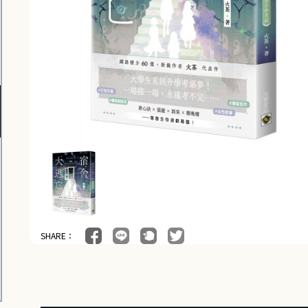
SHARE：