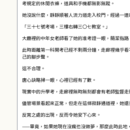
考規定的休閒衣褲，道具和手機都無影無蹤。
她沒說什麼，靜靜順著人流力道走入校門，經過一連
「三十七號考場，三樓右轉三〇七教室。」
大廳裡的中年女老師看了她的准考證一眼，簡潔指路
此時距離第一科開考已經不剩兩分鐘，走廊裡幾乎看
己的腳步聲。
這不合理。
唐心訣略掃一眼，心裡已經有了數。
現實中的升學考，走廊裡無時無刻都會有老師監督走
儘管場景看起來正常，但走在這條寂靜通道裡，她還
反常之處的出現，反而令她安下心來。
——畢竟，如果她現在沒瘋也沒做夢，那麼此時此地