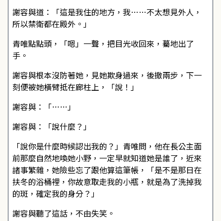
謝容與道：「這是我住的地方，我……不太想見外人，
所以禁衛都在殿外。」
青唯點點頭，「嗯」一聲，把目光收回來，驀地出了
手。
謝容與根本沒防著她，見她欺身過來，後撤兩步，下一
刻便被她橫臂抵在廊柱上，「說！」
謝容與：「……」
謝容與：「說什麼？」
「說你是什麼時候認出我的？」青唯問，他在長公主面
前那麼自然地喚她小野，一定早就知道她是誰了，近來
諸事繁雜，她險些忘了跟他算這筆帳，「是不是那日在
扶冬的浴桶裡，你故意取走我的小瓶，就是為了洗掉我
的斑，確定我的身分？」
謝容與聽了這話，不由失笑。