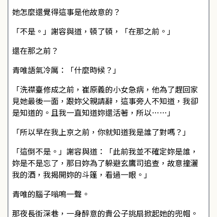
她怎麼還覺得這事是他故意的？
「不是。」謝容與道，頓了頓，「在那之前。」
還在那之前？
青唯語氣冷厲：「什麼時候？」
「洗襟臺修成之前，崔原義的小女急病，他為了趕回家
見她最後一面，跟妳父親請辭，這事旁人不知道，我卻
是知道的。且我一直知道妳還活著，所以……」
「所以早在我上京之前，你就知道我是誰了對嗎？」
「這倒不是。」謝容與道：「此前我並不確定妳是誰，
妳是不是忘了，那日妳為了躲避玄鷹司追查，故意撞灑
我的酒，我揭開妳的斗篷，看過一眼。」
青唯的腦子嗡鳴一聲。
那夜長街深巷，一身醉意的貴公子挑扇掀起她的兜帽。