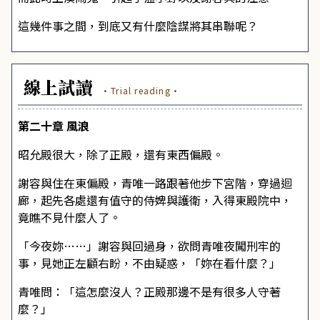
這幾件事之間，到底又有什麼陰謀將其串聯呢？
線上試讀
·Trial reading·
第二十章 風浪
昭允殿很大，除了正殿，還有東西偏殿。
謝容與住在東偏殿，青唯一路跟著他步下宮階，穿過迴
廊，起先各處還有值守的侍婢與護衛，入得東殿院中，
竟瞧不見什麼人了。
「今夜妳……」謝容與回過身，欲問青唯夜闖刑牢的
事，見她正左顧右盼，不由疑惑，「妳在看什麼？」
青唯問：「這怎麼沒人？正殿那邊不是有很多人守著
麼？」