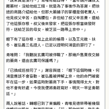
「說來真是湊巧。」青唯有點自得，「當年魏升讓叔父
搬藥材，沒給他結工錢，就是為了事後作為答謝，把徐
途的商路介紹給他。但那大藥鋪子的掌櫃是個老實人，
他見叔父辛苦，自掏腰包，非但給了叔父辛苦費，還給
了他這張存根。叔父後來發家，把這張存根當做發財
符，送給芝芸的母女，被芝芸一路帶上京中。」
眼下有了這存根，加上此前的帳冊，以及王元敞、扶
冬、崔弘義三名證人，已足以證明何鴻雲的罪行了。
青唯問：「我聽說玄鷹司被停職了，那幾戶售賣夜交藤
的藥商，還由玄鷹司保護嗎？」
「已換成巡檢司了。」謝容與道：「眼下這個時機，何
鴻雲應該不會妄動，崔弘義被押解上京，他的命門被套
牢在這一步，如果這時對藥商下手，事情鬧得太大，對
他不會有好處。今夜我便將奏疏寫好，明天一早呈奏朝
廷。」
兩人說著話，轉眼已到了東偏殿，青唯見德榮帶著幾個