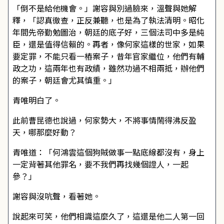
「倒不是給他機會。」謝容與別過臉來，溫聲與她解
釋，「認真徹查，正反兼聽，也是為了執法清明。昭化
年間先帝勤勉圖治，朝廷的底子好，三個法司中多是純
臣，還是值得信賴的。再者，像何家這樣的世家，如果
要定罪，不能只看一樁案子，昔年官家繼位，他們有輔
政之功，這兩年也有政績，雖然功過不相兩抵，辦他們
的案子，朝廷會尤其慎重。」
青唯明白了。
此前曹昆德也說過，何家勢大，不將事情鬧得沸反盈
天，哪那麼好動？
青唯道：「何鴻雲這個狗賊做事一點底線都沒有，身上
一定背著其他罪名，要不我們再找幾個證人，一起
參？」
謝容與沒吭聲，看著她。
說起來可笑，他們相識這麼久了，這還是他二人第一回