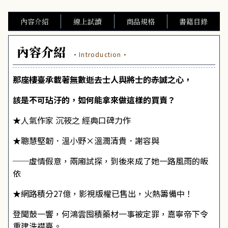
內容介紹
線上試讀
商品規格
書籍目錄
內容介紹
·Introduction·
那座樓臺承載著無數逝去士人與將士的赤誠之心，
該是不可玷汙的，如何能拿來做這樣的買賣？
★人氣作家 沉筱之 經典口碑力作
★聰慧堅韌．溫小野×溫潤清貴．謝容與
──虛情假意，兩廂試探，到後來成了她一路風雨的皈
依
★網路積分27億，影視版權已售出，火熱籌備中！
登聞鼓一響，何鴻雲囤積藥材一事被定罪，嘉寧帝下令
重建洗襟臺。