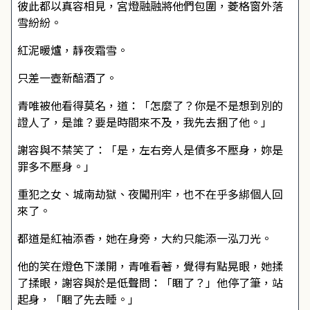
彼此都以真容相見，宮燈融融將他們包圍，菱格窗外落
雪紛紛。
紅泥暖爐，靜夜霜雪。
只差一壺新醅酒了。
青唯被他看得莫名，道：「怎麼了？你是不是想到別的
證人了，是誰？要是時間來不及，我先去捆了他。」
謝容與不禁笑了：「是，左右旁人是債多不壓身，妳是
罪多不壓身。」
重犯之女、城南劫獄、夜闖刑牢，也不在乎多綁個人回
來了。
都道是紅袖添香，她在身旁，大約只能添一泓刀光。
他的笑在燈色下漾開，青唯看著，覺得有點晃眼，她揉
了揉眼，謝容與於是低聲問：「睏了？」他停了筆，站
起身，「睏了先去睡。」