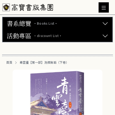
書系總覽
·Books List·
活動專區
·discount List·
文學小說 (737)
心理勵志 (176)
【2本75折】高寶小說系列全圖鑑書展
生活風格 (164)
首頁
青雲臺【第一部】洗襟無垢（下卷）
【2本7折】高寶小說系列全圖鑑書展
商業財經 (100)
【2套7折】高寶小說系列全圖鑑書展
醫療保健 (55)
【66折】高寶小說系列全圖鑑書展
親子教養 (13)
人文史哲 (73)