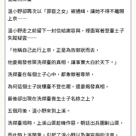
溫小野卻再次以「罪臣之女」被通緝，讓她不得不離開
上京……
溫小野走之前留下一封信給謝容與，裡面寫著登臺士子
失蹤疑雲──
「他稱自己此行上京，正是為告御狀而去，
他要揭發修築洗襟臺的真相，讓事實大白於天下。」
洗襟臺在每個士子心中，都象徵著尊榮，
為何這個士子說樓臺不登也罷，還要揭發真相，
最後卻出現在洗襟臺喪生士子名錄之上？
五個月後，溫小野來到上溪。
洗襟臺塌時，上溪山匪趁機作惡，朝廷出兵圍剿山匪，
而此時上溪鬧鬼，引起了溫小野以及謝容與的注意，