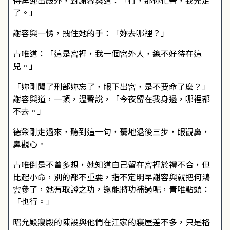
侍婢迎出殿外，對謝容與道：「行，那你忙著，我先走
了。」
謝容與一愣，拽住她的手：「妳去哪裡？」
青唯道：「這是宮裡，我一個宮外人，總不好待在這
兒。」
「妳剛闖了刑部妳忘了，眼下出宮，是不要命了麼？」
謝容與道，一頓，溫聲說，「今夜留在我身邊，哪裡都
不去。」
德榮剛走過來，聽到這一句，驀地退後三步，眼觀鼻，
鼻觀心。
青唯倒是不曾多想，她知道自己留在宮裡於禮不合，但
比起小命，別的都不重要，指不定明早謝容與就把何鴻
雲參了，她有取證之功，還能將功補過呢，青唯點頭：
「也行。」
昭允殿寢殿的陳設與他們在江家的寢屋差不多，只是格