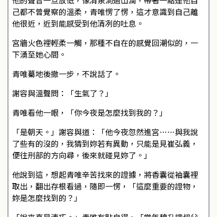
他的聲音一旦放低，像清泉淌過山澗，帶著一點連他自
己都不曾覺察的溫柔，青唯愣了愣，這才意識到自己離
他很近，近到能感受到他清冽的吐息。
宮牆火色裡輕柔一觸，那種不自在的感覺回潮似的，一
下湧至她心間。
青唯驀地後撤一步，不說話了。
謝容與溫聲問：「生氣了？」
青唯看他一眼，「你今夜是怎麼找到我的？」
「是朝天。」謝容與道：「他今夜忽然進宮……與我說
了些有的沒的，我猜到妳若有異動，只能是見崔弘義，
便往刑部的方向尋，後來就碰見妳了。」
他說到這，想起青唯辛苦找來的證據，將香囊從袖囊裡
取出，翻出存根看過，隨即一愣，「這麼重要的證物，
妳是怎麼找到的？」