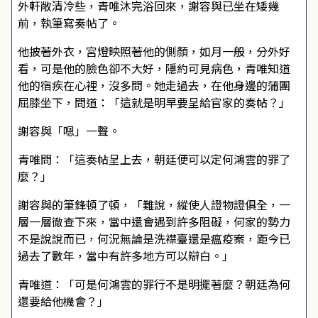
外軒敞清冷些，青唯沐完浴回來，謝容與已坐在矮幾
前，執筆寫奏帖了。
他披著外衣，宮燈映照著他的側顏，如月一般，分外好
看，可是他的臉色卻不大好，隱約可見病色，青唯知道
他的宿疾在心裡，沒多問。她走過去，在他身邊的蒲團
屈膝坐下，問道：「這就是明早要呈給官家的奏帖？」
謝容與「嗯」一聲。
青唯問：「這奏帖呈上去，朝廷便可以定何鴻雲的罪了
麼？」
謝容與的筆鋒頓了頓，「難說，縱使人證物證俱全，一
層一層徹查下來，當中還會遇到許多阻礙，何家的勢力
不是說說而已，何況無論是洗襟臺還是瘟疫案，距今已
過去了數年，當中有許多地方可以辯白。」
青唯道：「可是何鴻雲的罪行不是明擺著麼？朝廷為何
還要給他機會？」