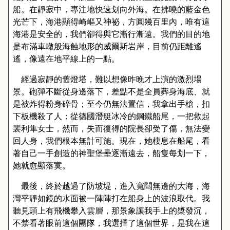
船。在靜寂中，專注地快速划向外海。在拂曉的藍金色
光芒下，海港顯得崎嶇又神祕，方圓幾百里內
，
唯有這
海港是安全的，我們卻得與它漸行漸遠。我們的目的地
是布滿車轍般海蝕地形的威爾斯岩岸，目前仍距離遙
遙，像遠在地平線上的一點。
經過寂靜的舊燈塔，難以想像昨晚才上演的激烈場
景。砲彈不斷從身邊落下，差點不是全員葬身海底
、
就
是被炸得粉身碎骨；至今仍無法置信，我拿出手槍，扣
下板機殺了人；從德國潛艇冰冷的鋼鐵船尾，一把救起
裴利隼女士，然而，失而復得的院長卻受了傷，無法變
回人身，我們根本無計可施。現在，她棲息在船尾，看
著自己一手創造的神聖堡壘逐漸遠去，船隻每划一下，
她就愈顯落寞。
最後，終於越過了防坡堤，進入寬闊無邊的大海，海
灣平靜如鏡的水面被一陣陣打在船身上的波浪取代。我
聽見頭上有飛機攀入雲層，那景象讓我手上的槳發沉，
不禁看著眼前這個團隊，我選擇了這個世界，是我在這