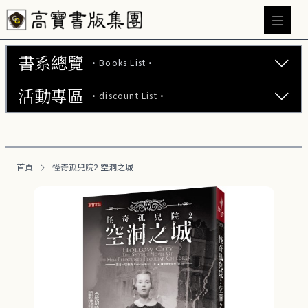
書系總覽
·Books List·
活動專區
·discount List·
文學小說 (737)
心理勵志 (176)
【2本75折】高寶小說系列全圖鑑書展
生活風格 (163)
首頁
怪奇孤兒院2 空洞之城
【2本7折】高寶小說系列全圖鑑書展
商業財經 (101)
【2套7折】高寶小說系列全圖鑑書展
醫療保健 (54)
【66折】高寶小說系列全圖鑑書展
親子教養 (14)
人文史哲 (74)