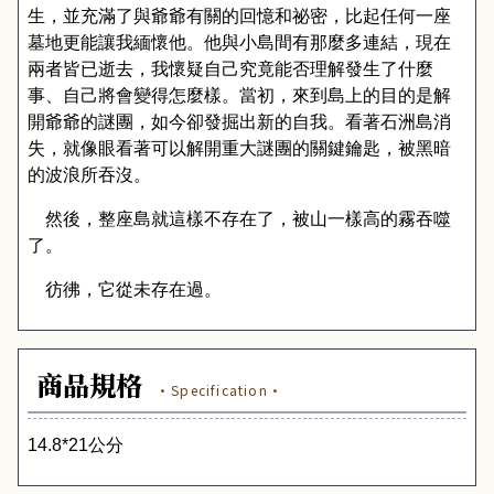
生，並充滿了與爺爺有關的回憶和祕密，比起任何一座
墓地更能讓我緬懷他。他與小島間有那麼多連結，現在
兩者皆已逝去，我懷疑自己究竟能否理解發生了什麼
事、自己將會變得怎麼樣。當初，來到島上的目的是解
開爺爺的謎團，如今卻發掘出新的自我。看著石洲島消
失，就像眼看著可以解開重大謎團的關鍵鑰匙，被黑暗
的波浪所吞沒。
然後，整座島就這樣不存在了，被山一樣高的霧吞噬
了。
彷彿，它從未存在過。
商品規格
·Specification·
14.8
*
21
公分