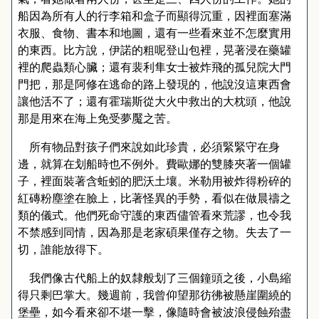
船因為所有人的行李箱和盒子而顯得沉重，因裡面塞滿
衣服、食物、書本和地圖，還有一些看來並不怎麼實用
的東西。比方說，伊諾的粗呢登山包裡，晃著浸在藥罐
裡的爬蟲類心臟；還有裴利隼女士被炸飛的孤兒院大門
門把，那是阿修在逃命的路上發現的，他說沒這東西會
讓他活不了；還有霍瑞斯從大火中救出的大枕頭，他說
那是用來在海上免受夢魘之苦。
所有物品對孩子們來說如此珍貴，必須緊緊守在身
邊，就算在划船時也不例外。費歐娜的雙膝夾著一個罐
子，裡面裝著含蚯蚓的肥沃土壤。米勒用被炸得粉碎的
紅磚粉塵塗在臉上，比著怪異的手勢，看似在做晨禱之
類的儀式。他們死命守護的東西儘管看來荒謬，也令我
不禁感到同情，因為那是老家碩果僅存之物。失去了一
切，誰能放得下。
我們像古代船上的奴隸般划了三個鐘頭之後，小島縮
得只剩巴掌大。幾週前，我曾仰望那彷彿被懸崖圍繞的
堡壘，如今看來卻不堪一擊，像隨時會被波浪侵蝕殆盡