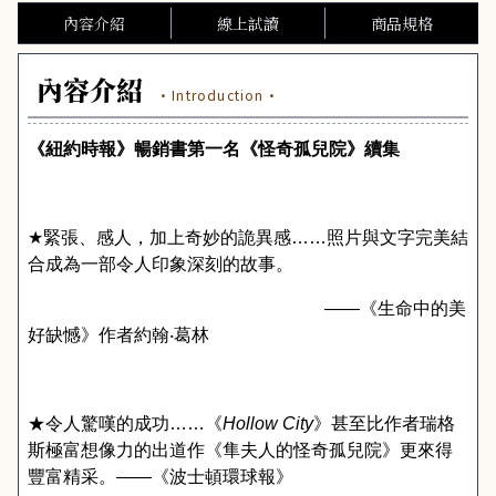
內容介紹
線上試讀
商品規格
內容介紹
·Introduction·
《
紐約時報
》
暢銷書
第一名
《
怪奇孤兒院
》
續集
★
緊張、感人，加上奇妙的詭異感…
…
照片與文字完美結
合成為一部令人印象深刻的故事。
——
《生命中的美
好缺憾》
作者
約翰‧葛林
★令人驚嘆的成功……《
Hollow City
》甚至比作者瑞格
斯極富想像力的出道作《隼夫人的怪奇孤兒院》更來得
豐富精采。——《波士頓環球報》