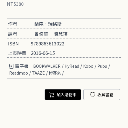
NT$380
作者
蘭森．瑞格斯
譯者
曾倚華
陳慧瑛
ISBN
9789863613022
上市時間
2016-06-15
電子書
/
/
/
/
BOOKWALKER
HyRead
Kobo
Pubu
/
/
/
Readmoo
TAAZE
博客來
加入購物車
收藏書籍