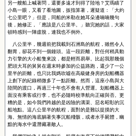
另一艘船上喊著問，還要多遠才到得了陸地
？
艾瑪瞄了
小島一眼，又看了看地圖，扳指算著，遲疑道
：「大約
七公里吧？」但是，同船的米勒在她耳朵邊喃喃幾句
後，她修正，「應該是八公里半。」聽完她的話，大家
頓時感到一陣虛脫，連我也不例外。
八公里半，幾週前把我載到石洲島的航程，雖然令人
翻胃，卻花不到一個鐘頭。這一段距離，對任何稍具動
力引擎的大小船隻來說，都是輕而易舉。比起我那幾個
肥頭大耳的舅舅在週末時參加的公益路跑，還少了一公
里半的距離，也只比我媽吹噓在高級健身房的划船機器
上創下的紀錄稍微多了一點距離。然而，這座小島與大
陸間的渡口，再過三十年也不會有人營運。划船機器上
面沒有乘客或行李，也不必隨時校準航向正確與否。更
糟的是，如今我們跨越的是凶險的溝渠
、
惡名昭彰的沉
船地點。這八公里半的航程，面對的是難以捉摸的大
海。無情的海底躺著失事沉船殘骸，或者水手屍體，幽
黯的海水中還潛藏著敵人。