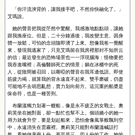
「你汗流浹背的，讓我接手吧，不然你快融化了。」
艾瑪說。
她的聲音把我從茫然中驚醒。我感激地點點頭，讓她
跟我換座位。但是，二十分鐘過後，我改變主意。因身
體一放鬆，可怕的念頭隨即湧了上來。想像我爸一覺醒
來，發現我逃家了，只見艾瑪留在我房裡那封不知所云
的信；最近發生的恐怖場景也一一浮現腦海：怪物要把
我吞進嘴裡；高倫醫師死亡的情景；躺在冰櫃中的死
人，從陰間被召回，以嘶啞的聲音在我耳邊低語。即使
筋疲力竭，就算我的背永遠直不起來、雙手磨破，仍盡
可能地不去胡思亂想，賣力划向前方。這沉重的船槳是
保命符，也是一種苦刑。
布蘭溫獨力划著一艘船，像是永不疲乏的女戰士。奧
莉芙坐在她對面，卻一點忙也幫不上。個頭嬌小的她一
用力就會升空，要是划起船來，恐怕會像風箏般飄到空
中，永遠消失在雲霧裡。奧莉芙只能對布蘭溫喊話打
氣，看她做著兩人份，甚至是三、四人份的工作。她的