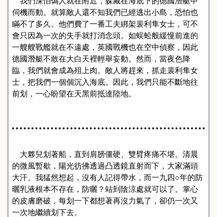
我們深怕偽人就在附近，躲藏在海底下的德國潛艇中
伺機而動。就算敵人還不知我們已經逃出小島，恐怕也
瞞不了多久。他們費了一番工夫綁架裴利隼女士，可不
會只因為一次的失手就打消念頭。如蜈蚣般緩慢前進的
一艘艘戰艦就在不遠處，英國戰機也在空中偵察，因此
德國潛艇不敢在大白天裡輕舉妄動。然而，當夜色降
臨，我們就會成為殂上肉。敵人將趕來，抓走裴利隼女
士，把我們一個個沉入海底。因此，我們只能不斷地往
前划，一心盼望在天黑前抵達陸地。
大夥兒划著船，直到肩膀僵硬、雙臂疼痛不堪。清晨
的微風暫歇，陽光彷彿透過凸透鏡直射而下，大家滿頭
大汗。我猛然想起，沒有人記得帶水，而一九四
○
年
的
防
曬乳液根本不存在，防曬
？
站到陰涼處就可以了。掌心
的皮膚磨破，每划一下都想著再沒力氣了，卻仍一次又
一次地繼續划下去。