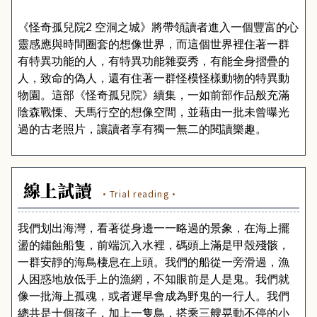
《怪奇孤兒院
2
空洞之城》將帶領讀者進入一個豐富的心
靈感應與時間圈套的想像世界，而這個世界裡住著一群
有特異功能的人，有特異功能雜耍秀，有能全身摺疊的
人，致命的偽人，還有住著一群怪模怪樣動物的特異動
物園。這部《怪奇孤兒院》續集，一如前部作品般充滿
陰森戰慄
、
天馬行空的想像空間，並藉由一批未曾曝光
過的古老照片
，
讓讀者享有獨一無二的閱讀樂趣。
線上試讀
·Trial reading·
我們划出海灣，看著從身邊一一略過的景象，在海上擺
盪的鏽蝕船隻，前端沉入水裡，碼頭上滿是甲殼殘骸，
一群安靜的海鳥棲息在上頭。我們的船從一旁滑過，漁
人困惑地放低手上的漁網，不知眼前是人是鬼。我們就
像一批海上孤魂，或者遲早會成為野鬼的一行人。我們
總共是十個孩子，加上一隻鳥，搭乘三艘晃動不停的小