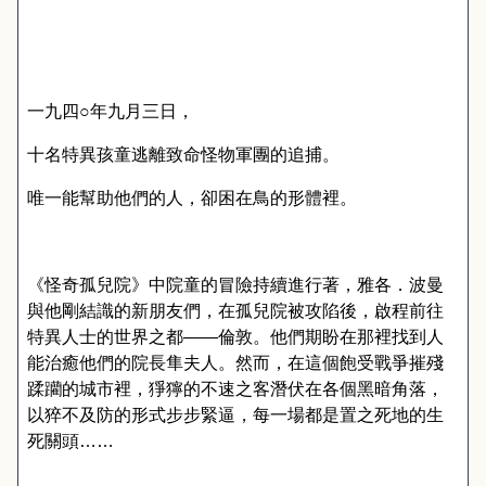
一九四
○
年九月三日
，
十名特異孩童逃離致命怪物軍團的追捕。
唯一能幫助他們的人，卻困在鳥的形體裡。
《怪奇孤兒院》中院童的冒險持續進行著，雅各．波曼
與他剛結識的新朋友們，在孤兒院被攻陷後
，
啟程前往
特異人士的世界之都
——
倫敦。他們期盼在那裡找到人
能治癒他們的院長隼夫人。然而，在這個飽受戰爭摧殘
蹂躪的城市裡，猙獰的不速之客潛伏在各個黑暗角落
，
以猝不及防的形式步步緊逼
，
每一場都是置之死地的生
死關頭
……