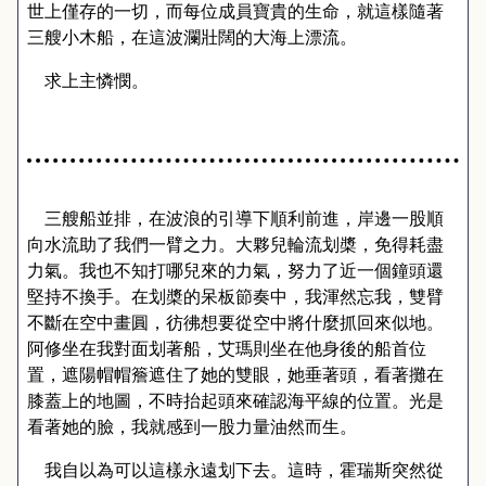
世上僅存的一切，而每位成員寶貴的生命，就這樣隨著
三艘小木船，在這波瀾壯闊的大海上漂流。
求上主憐憫。
三艘船並排，在波浪的引導下順利前進，岸邊一股順
向水流助了我們一臂之力。大夥兒輪流划槳，免得耗盡
力氣。我也不知打哪兒來的力氣，努力了近一個鐘頭還
堅持不換手。在划槳的呆板節奏中，我渾然忘我，雙臂
不斷在空中畫圓，彷彿想要從空中將什麼抓回來似地。
阿修坐在我對面划著船，艾瑪則坐在他身後的船首位
置，遮陽帽帽簷遮住了她的雙眼，她垂著頭
，
看著攤在
膝蓋上的地圖，不時抬起頭來確認海平線的位置。光是
看著她的臉，我就感到一股力量油然而生。
我自以為可以這樣永遠划下去
。
這時，霍瑞斯突然從