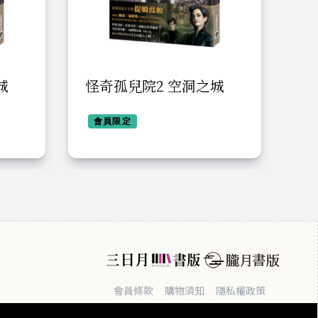
城
怪奇孤兒院2 空洞之城
怪
會員限定
會員條款
購物須知
隱私權政策