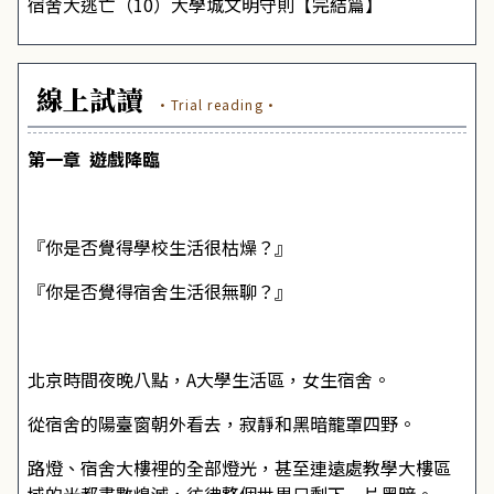
宿舍大逃亡（10）大學城文明守則【完結篇】
線上試讀
·Trial reading·
第一章 ​ 遊戲降臨
『你是否覺得學校生活很枯燥？』
『你是否覺得宿舍生活很無聊？』
北京時間夜晚八點，A大學生活區，女生宿舍。
從宿舍的陽臺窗朝外看去，寂靜和黑暗籠罩四野。
路燈、宿舍大樓裡的全部燈光，甚至連遠處教學大樓區