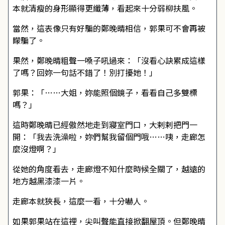
本就清瘦的身形顯得更纖薄，看起來十分弱柳扶風。
當然，這表像只有好騙的鄭晚晴相信，郭果可不會再被
矇騙了。
果然，鄭晚晴粗聲一嗓子吼過來：「沒看心訣累成這樣
了嗎？回妳一句話不錯了！別打擾她！」
郭果：「……大姐，妳能照個鏡子，看看自己多雙標
嗎？」
這時鄭晚晴已經傲然地走到寢室門口，大剌剌把門一
開：「我去洗澡啦，妳們幫我留個門哦……咦，走廊怎
麼沒燈啊？」
從她的角度看去，走廊燈不知什麼時候全關了，越遠的
地方越黑漆漆一片。
走廊本就狹長，這麼一看，十分嚇人。
如果郭果站在這裡，尖叫聲能直接掀翻屋頂。但鄭晚晴