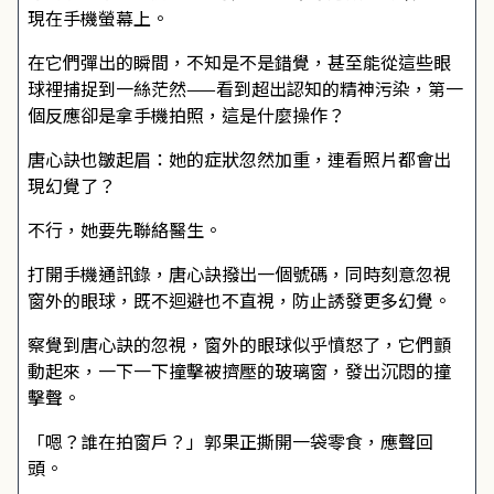
現在手機螢幕上。
在它們彈出的瞬間，不知是不是錯覺，甚至能從這些眼
球裡捕捉到一絲茫然——看到超出認知的精神污染，第一
個反應卻是拿手機拍照，這是什麼操作？
唐心訣也皺起眉：她的症狀忽然加重，連看照片都會出
現幻覺了？
不行，她要先聯絡醫生。
打開手機通訊錄，唐心訣撥出一個號碼，同時刻意忽視
窗外的眼球，既不迴避也不直視，防止誘發更多幻覺。
察覺到唐心訣的忽視，窗外的眼球似乎憤怒了，它們顫
動起來，一下一下撞擊被擠壓的玻璃窗，發出沉悶的撞
擊聲。
「嗯？誰在拍窗戶？」郭果正撕開一袋零食，應聲回
頭。