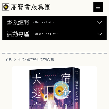
書系總覽
·Books List·
活動專區
·discount List·
文學小說 (737)
心理勵志 (176)
【2本75折】高寶小說系列全圖鑑書展
生活風格 (164)
首頁
宿舍大逃亡01宿舍文明守則
【2本7折】高寶小說系列全圖鑑書展
商業財經 (100)
【2套7折】高寶小說系列全圖鑑書展
醫療保健 (55)
【66折】高寶小說系列全圖鑑書展
親子教養 (13)
人文史哲 (73)