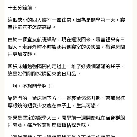
十五分鐘前。
這個狹小的四人寢室一如往常，因為是開學第一天，寢
室裡氣氛不怎麼高昂。
由於一個室友航班誤點，現在還沒回來，寢室裡只有三
個人。走廊外時不時響起其他寢室的尖笑聲，襯得房間
裡更加安靜。
四張床鋪勉強隔開的走道上，堆了好幾個滿滿的袋子，
這是她們剛剛採購回來的日用品。
「啊，不想開學啊！」
靠近門的一號床鋪下方，一聲哀號悠悠升起，帶著黑框
厚眼鏡的短髮少女癱在桌子上，生無可戀。
郭果是堅定的厭學人士，開學前一週開始就在宿舍群組
裡哀號，痛斥教育制度種種枯燥乏味。