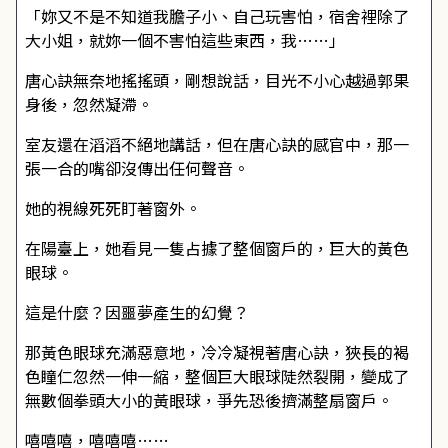
「妳又不是不知道我膽子小、自己玩害怕，宿舍裡除了
大小姐，就妳一個不害怕這些東西，我……」
唐心訣無奈地搖搖頭，剛想說話，目光不小心越過郭果
身後，忽然凝滯。
室友還在滔滔不絕地講話，但在唐心訣的感官中，那一
張一合的嘴卻沒傳出任何聲音。
她的視線死死盯著窗外。
在陽臺上，她看見一隻占據了整個窗戶的，巨大的黃色
眼球。
這是什麼？因噩夢產生的幻覺？
那黃色眼球充滿惡意地，冷冷凝視著唐心訣，狹長的褐
色瞳仁忽然一伸一縮，整個巨大眼球陡然裂開，變成了
無數個拳頭大小的黃眼球，爭先恐後擠滿整扇窗戶。
嘻嘻嘻，嘻嘻嘻……