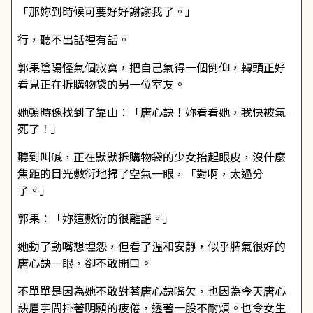
「那妳到時候可要好好謝謝我了。」
行，聽不出話裡有話。
郭果陰陽怪氣個寂寞，把自己氣得一個倒仰，轉頭正好
看見正在拆購物袋的另一位室友。
她頓時像找到了靠山：「唐心訣！妳看看她，我快被氣
死了！」
聽到叫喊，正在默默拆購物袋的少女抬起眼皮，沒什麼
焦距的目光敷衍地掃了空氣一眼，「對啊，太過分
了。」
郭果：「妳這敷衍的很離譜。」
她動了動嘴想埋怨，但看了溫和安靜，似乎脾氣很好的
唐心訣一眼，卻不敢開口。
不單單是因為她不敢對著唐心訣嘴欠，也因為今天唐心
訣眉宇間掛著明顯的疲倦，透著一股不耐煩。也令女生