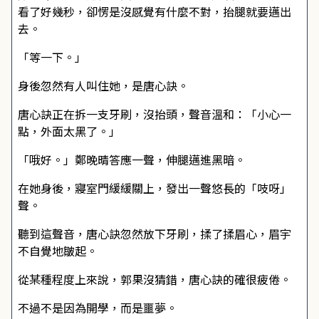
看了好幾秒，卻愣是沒感覺有什麼不對，抬腿就要邁出
去。
「等一下。」
身後忽然有人叫住她，是唐心訣。
唐心訣正在拆一支牙刷，沒抬頭，聲音溫和：「小心一
點，外面太黑了。」
「哦好。」鄭晚晴答應一聲，伸腿邁進黑暗。
在她身後，寢室門緩緩關上，發出一聲悠長的「吱呀」
聲。
聽到這聲音，唐心訣忽然放下牙刷，揉了揉眉心，眉宇
不自覺地皺起。
從某種程度上來說，郭果沒猜錯，唐心訣的確很疲倦。
不過不是因為開學，而是噩夢。