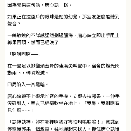
因為郭果這句話，唐心訣一愣。
如果正在撞窗戶的眼球是她的幻覺，那室友怎麼能聽到
聲音？
一絲敏銳的不詳感猛然劃過腦海，唐心訣立即出手阻止
郭果回頭，然而已經晚了——
「啊啊啊啊——」
在一聲足以掀翻頭蓋骨的淒厲尖叫聲中，宿舍的燈光閃
動兩下，轉瞬熄滅。
四周陷入一片黑暗。
唐心訣顧不上顯示忙音的手機，立即去拉郭果，一伸手
沒碰到人，室友已經癱軟坐在地上，「我靠，我剛剛看
見什麼……」
「訣神訣神，妳在哪裡啊我好害怕啊嗚嗚嗚！」意識到
停電後郭果一個激靈，猛地彈起來找人，抓住唐心訣後