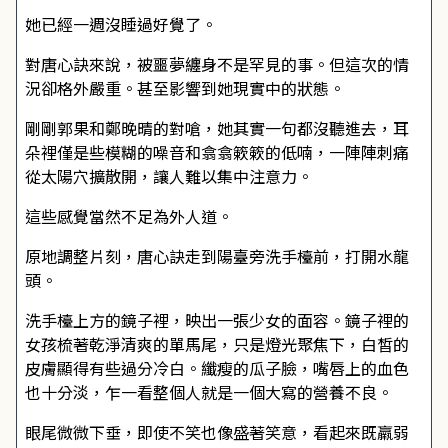
她已經一週沒睡過好覺了。
對唐心訣來說，被噩夢纏身不是罕見的事。但這次的情
況卻格外嚴重。甚至影響到她現實中的狀態。
剛剛郭果和鄭晚晴的對嗆，她其實一句都沒聽進去，耳
朵裡僅是些模糊的噪音和翕翕簌簌的低喃，一陣陣刺痛
從太陽穴擴散開，讓人難以集中注意力。
這些感覺當然不足為外人道。
原地調整片刻，唐心訣走到陽臺旁洗手檯前，打開水龍
頭。
洗手檯上方的鏡子裡，映出一張少女的面容。鏡子裡的
女孩梳著乾淨清爽的單馬尾，只是燈光聚焦下，白皙的
皮膚顯得有些過分冷白。纖瘦的瓜子臉，嘴唇上的血色
也十分淡，乍一看整個人就是一個大寫的營養不良。
眼尾微微下垂，即使不笑也像盛著笑意，看起來既羸弱