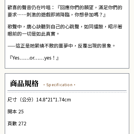
歡喜的聲音仍在吟唱：『回應你們的願望，滿足你們的
要求……刺激的遊戲即將降臨，你想參加嗎？』
歌聲中，唐心訣聽到自己的心跳聲，如同擂鼓，昭示著
眼前的一切是如此真實。
——這正是她縈繞不散的噩夢中，反覆出現的景象。
『Yes……or……yes！』
商品規格
·Specification·
尺寸（公分）14.8*21*1.74cm
開本 25
頁數 272