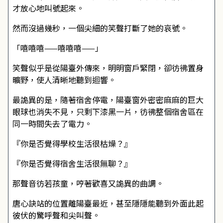
才放心地叫號起來。
然而沒過幾秒，一個尖細的笑聲打斷了她的哀號。
「嘻嘻嘻——嘻嘻嘻——」
笑聲似乎是從陽臺外傳來，明明窗戶緊閉，卻彷彿置身
曠野，使人清晰地聽到迴響。
最詭異的是，隨著宿舍停電，陽臺窗外密密麻麻的巨大
眼球也消失不見，只剩下漆黑一片，彷彿整個宿舍區在
同一時間失去了電力。
『你是否覺得學校生活很枯燥？』
『你是否覺得宿舍生活很無聊？』
那聲音彷若孩童，哼著歡喜又詭異的曲調。
唐心訣站的位置離陽臺最近，甚至隱隱能聽到外面此起
彼伏的驚呼聲和尖叫聲。