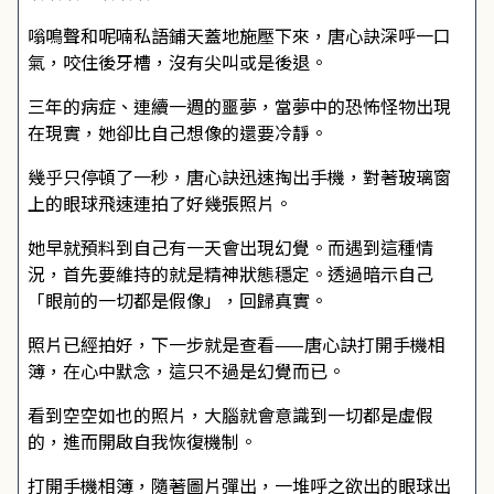
嗡鳴聲和呢喃私語鋪天蓋地施壓下來，唐心訣深呼一口
氣，咬住後牙槽，沒有尖叫或是後退。
三年的病症、連續一週的噩夢，當夢中的恐怖怪物出現
在現實，她卻比自己想像的還要冷靜。
幾乎只停頓了一秒，唐心訣迅速掏出手機，對著玻璃窗
上的眼球飛速連拍了好幾張照片。
她早就預料到自己有一天會出現幻覺。而遇到這種情
況，首先要維持的就是精神狀態穩定。透過暗示自己
「眼前的一切都是假像」，回歸真實。
照片已經拍好，下一步就是查看——唐心訣打開手機相
簿，在心中默念，這只不過是幻覺而已。
看到空空如也的照片，大腦就會意識到一切都是虛假
的，進而開啟自我恢復機制。
打開手機相簿，隨著圖片彈出，一堆呼之欲出的眼球出