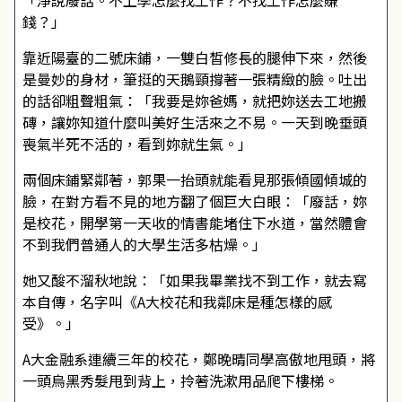
「淨說廢話。不上學怎麼找工作？不找工作怎麼賺
錢？」
靠近陽臺的二號床鋪，一雙白皙修長的腿伸下來，然後
是曼妙的身材，筆挺的天鵝頸撐著一張精緻的臉。吐出
的話卻粗聲粗氣：「我要是妳爸媽，就把妳送去工地搬
磚，讓妳知道什麼叫美好生活來之不易。一天到晚垂頭
喪氣半死不活的，看到妳就生氣。」
兩個床鋪緊鄰著，郭果一抬頭就能看見那張傾國傾城的
臉，在對方看不見的地方翻了個巨大白眼：「廢話，妳
是校花，開學第一天收的情書能堵住下水道，當然體會
不到我們普通人的大學生活多枯燥。」
她又酸不溜秋地說：「如果我畢業找不到工作，就去寫
本自傳，名字叫《A大校花和我鄰床是種怎樣的感
受》。」
A大金融系連續三年的校花，鄭晚晴同學高傲地甩頭，將
一頭烏黑秀髮甩到背上，拎著洗漱用品爬下樓梯。