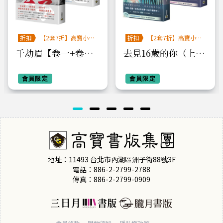
折扣
【2套7折】高寶小說
折扣
【2套7折】高寶小說
系列全圖鑑書展
系列全圖鑑書展
千劫眉【卷一+卷二
去見16歲的你（上下
套書】：武俠大戲
套書）
《水龍吟》原著小說
會員限定
會員限定
地址：11493 台北市內湖區洲子街88號3F
電話：886-2-2799-2788
傳真：886-2-2799-0909