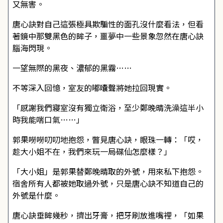
又無害。
唐心訣對自己這張極具欺騙性的面孔沒什麼看法，但看
著鏡中那雙黑色的眸子，噩夢中一些景象忽然在唐心訣
腦海閃現。
一望無際的黑夜、濃郁的黑霧……
不等深入回憶，室友的嘟囔聲將她拉回現實。
「感謝我們寢室沒有獨立衛浴，至少鄭晚晴洗澡這半小
時我能喘口氣……」
郭果嘮嘮叨叨地抱怨，瞥見唐心訣，眼珠一轉：「哎，
趁大小姐不在，我們來玩一局碟仙怎麼樣？」
「大小姐」是郭果替鄭晚晴取的外號，用來私下抱怨。
宿舍所有人都被她取過外號，只是唐心訣不知道自己的
外號是什麼。
唐心訣垂眸幾秒，擠出牙膏，把牙刷放進嘴裡，「如果