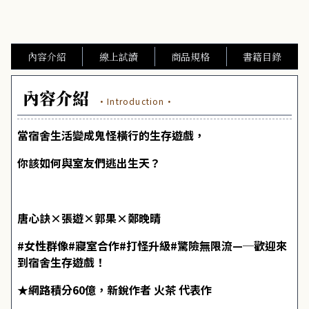
內容介紹
線上試讀
商品規格
書籍目錄
內容介紹
·Introduction·
當宿舍生活變成鬼怪橫行的生存遊戲，
你該如何與室友們逃出生天？
唐心訣×張遊×郭果×鄭晚晴
#女性群像#寢室合作#打怪升級#驚險無限流—─歡迎來
到宿舍生存遊戲！
★網路積分60億，新銳作者 火茶 代表作