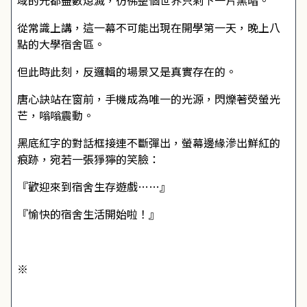
域的光都盡數熄滅，彷彿整個世界只剩下一片黑暗。
從常識上講，這一幕不可能出現在開學第一天，晚上八
點的大學宿舍區。
但此時此刻，反邏輯的場景又是真實存在的。
唐心訣站在窗前，手機成為唯一的光源，閃爍著熒螢光
芒，嗡嗡震動。
黑底紅字的對話框接連不斷彈出，螢幕邊緣滲出鮮紅的
痕跡，宛若一張猙獰的笑臉：
『歡迎來到宿舍生存遊戲……』
『愉快的宿舍生活開始啦！』
※