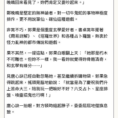
晚晴回來看見了，妳們肯定又要吵起來。」
鄭晚晴是堅定的無神論者，對一切牛鬼蛇的事物神極度
排斥，更不用說筆仙、碟仙這種遊戲。
非常不巧，郭果是個重度玄學愛好者，書桌常年擺著
《周易詳解》、《塔羅世界》和各種占卜羅盤，熱衷於
怪力亂神的都市傳說和遊戲。
果不其然，一提這點，郭果白眼翻上天：「她那是朽木
不可雕也。但妳不一樣，我一看妳就覺得妳骨骼清奇，
和玄學有緣分……」
見唐心訣已經自動忽略她，甚至繼續拆購物袋，郭果急
得跳起來，搖頭晃腦地勸說：「就當是為了慶祝我們升
上苦命大三，陪我玩一把嘛好不好？六爻占卜、星座排
盤、喚靈招鬼也行啊！」
唐心訣一抬眼，對方頓時縮起脖子，委委屈屈地偃旗息
鼓。