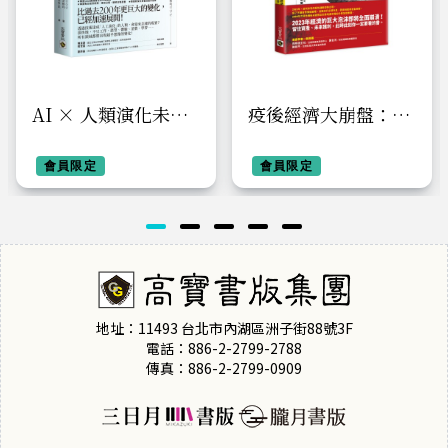
AI × 人類演化未來
疫後經濟大崩盤：通
報告書：從智人升級
膨海嘯後崩盤的市場
為超人類的我們，如
會員限定
與新商機
會員限定
何適應人機共生時代
的社會與生活？
地址：11493 台北市內湖區洲子街88號3F
電話：886-2-2799-2788
傳真：886-2-2799-0909