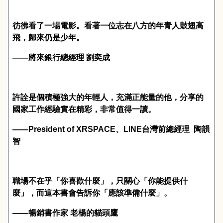
彷彿看了一場電影。看著一位志在八方的年青人鼓翅高
飛，歸來仍是少年。
——將來銀行總經理 劉奕成
許詮是個積極強大的年輕人，充滿正能量的他，分享的
國家工作經驗實在精彩，非常值得一讀。
——
President of XRSPACE
、
LINE
台灣前總經理
陶韻
智
職場不在乎「你喜歡什麼」，只關心「你能提供什
麼」，而這本書會告訴你「應該準備什麼」。
——
暢銷書作家
老楊的貓頭鷹