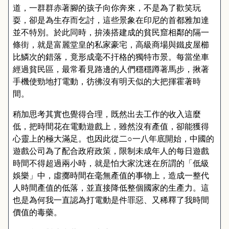
道
，
一群群赤著腳的孩子向你奔來
，
不是為了歡笑玩
耍
，
卻是為生存而乞討
，
這些景象在印尼的首都雅加達
並不特別
。
於此同時
，
拚湊搭建成的貧民窟相鄰的隔一
條街
，
就是富麗堂皇的私家豪宅
，
高級商場與鐵皮屋櫛
比鱗次的錯落
，
竟形成毫不扞格的獨特市景
。
每當坐車
經過貧民區
，
最常看見路邊的人們穩穩蹲著馬步
，
揪著
手機使勁地打電動
，
彷彿沒有明天似的大把揮霍著時
間
。
稍加思考其實也覺得合理
，
既然出去工作的收入這麼
低
，
把時間花在電動遊戲上
，
雖然沒有產值
，
卻能獲得
心靈上的極大滿足
。
也因此從二
○
一八年底開始
，
中國的
遊戲公司為了配合政府政策
，
限制未成年人的每日遊戲
時間不得超過兩小時
，
就是怕大家沈迷在所謂的
「
低級
娛樂
」
中
，
虛擲時間在毫無產值的事物上
，
造成一整代
人時間產值的低落
，
並直接降低整個國家的生產力
。
這
也是為何我一直認為打電動是件罪惡
、
又稀釋了我時間
價值的毒藥
。