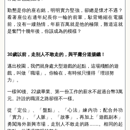
勤懇是你的座右銘，明明實力堅強，卻總是懷才不遇？
看著座位右邊年紀長你一輪的前輩，馱背蜷縮在電腦
前，沒有一縷熱情，年薪百萬就是他的極限，難道這就
是奮鬥十幾年後，你該成為的模樣？
30
歲以前，走别人不敢走的，與平庸分道揚鑣！
邁出校園，我們就身處大型遊戲的起點，這場殘酷的遊
戲，叫做「職場」。你輸在，有時候只懂得「埋頭努
力」。
一樣
90
後、
22
歲畢業、第一份工作的薪水不超過台幣
3
萬
元。許詮的職涯之路卻很不一樣。
從
「定位」、「盤點」、「心法」練内功
；配合外功
「實力」、「人脈」、「故事」
，再加上「遊戲副本」
勇闖海外新興市場，走別人不敢走的路……
。
相同的起