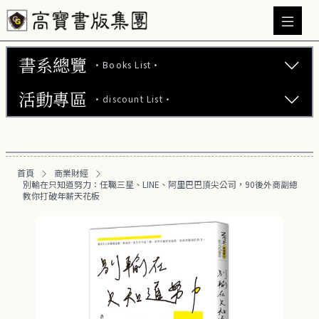
書系總覽
·Books List·
活動專區
·discount List·
文學小說 (737)
心理勵志 (176)
【2本75折】高寶小說系列全圖鑑書展
生活風格 (163)
首頁
商業財經
【2本7折】高寶小說系列全圖鑑書展
別輸在只知道努力：任職三星、LINE、阿里巴巴頂尖公司，90後外商副總
商業財經 (101)
教你打破年薪天花板
【2套7折】高寶小說系列全圖鑑書展
成功法 (27)
【66折】高寶小說系列全圖鑑書展
投資理財 (27)
職場工作術 (19)
富爸爸專區 (16)