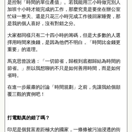
是控制
「
時間的單位產值
」。
若我能用三小時做完別人
加班十小時才能完成的工作
，
那麼究竟是要坐在辦公室
忙碌一整天
、
還是只花三小時完成工作後回家睡覺
，
那
是我的個人喜好
，
沒有對錯之分
。
大家都同樣只有二十四小時的籌碼
，
但是大多數的人選
擇用時間來換錢，是因為他們不明白，「時間比金錢更
重要」的道理。
馬克思曾說過
：「
一切節省
，
歸根到底都歸結為時間的
節省
。」
所以我想聊的不只是如何善用時間
，
而是如何
省時
。
在進一步嚴肅的討論
「
時間規劃
」
之前
，
先讓我給個顛
覆三觀的實例吧
！
打電動真的錯了嗎？
印尼是個貧富差距極大的國家
，
一條條被污油浸透的街