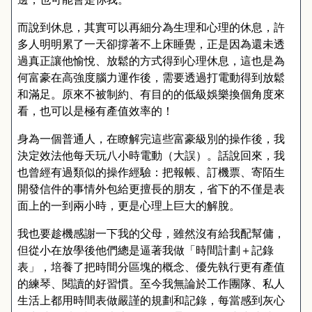
而說到休息
，
其實可以再細分為生理和心理的休息
，
許
多人明明累了一天卻撐著不上床睡覺
，
正是因為還未透
過真正讓他愉悅
、
放鬆的方式得到心理休息
，
這也是為
何富豪在高強度腦力運作後
，
需要透過打電動得到放鬆
和滿足
。
原來不被制約、有目的的低級娛樂換個角度來
看，也可以是極有產值效率的！
身為一個普通人
，
在瞭解完這些富豪級別的操作後
，
我
決定效法他每天玩八小時電動
（
大誤
）。
話說回來
，
我
也曾經有過類似的操作經驗
：
把報帳
、
訂機票
、
寄陌生
開發信件的事情外包給更擅長的朋友
，
省下的不僅是表
面上的一到兩小時
，
更是心理上巨大的解脫
。
我也要趁機感謝一下我的父母
，
雖然沒有給我配幫傭
，
但從小在放學後他們總是逼著我做
「
時間計劃
＋
記錄
表
」，
培養了把時間分區塊的概念
、
優先執行更有產值
的練琴
、
閱讀的好習慣
。
至今我無論於工作團隊
、
私人
生活上都用時間表做嚴謹的規劃和記錄
，
每當感到灰心