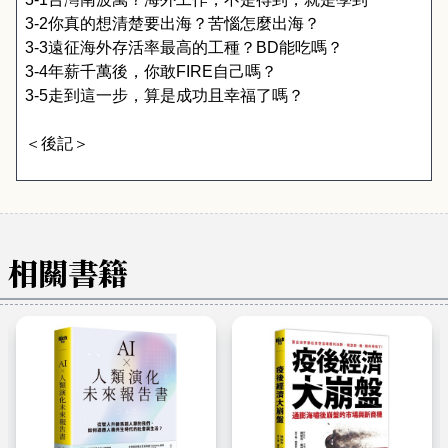
3-2
你真的想清楚要出海？苦惱怎麼出海？
3-3
遠征海外存活率最高的工種？
BD
能吃嗎？
3-4
年薪千萬後，你敢
FIRE
自己嗎？
3-5
走到這一步，算是成功且幸福了嗎？
＜後記＞
相關書籍