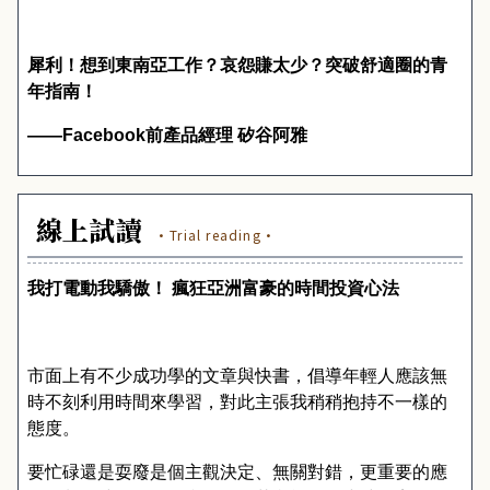
犀利！想到東南亞工作？哀怨賺太少？突破舒適圈的青
年指南！
——
Facebook
前產品經理
矽谷阿雅
線上試讀
·Trial reading·
我打電動我驕傲！ 瘋狂亞洲富豪的時間投資心法
市面上有不少成功學的文章與快書
，
倡導年輕人應該無
時不刻利用時間來學習
，
對此主張我稍稍抱持不一樣的
態度
。
要忙碌還是耍廢是個主觀決定
、
無關對錯
，
更重要的應