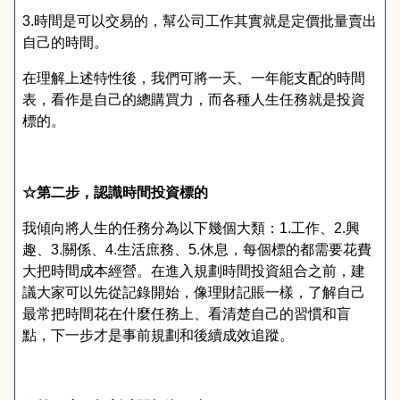
3.
時間是可以交易的
，
幫公司工作其實就是定價批量賣出
自己的時間
。
在理解上述特性後
，
我們可將一天
、
一年能支配的時間
表
，
看作是自己的總購買力
，
而各種人生任務就是投資
標的
。
☆第二步，認識時間投資標的
我傾向將人生的任務分為以下幾個大類
：
1.
工作
、
2.
興
趣
、
3.
關係
、
4.
生活庶務
、
5.
休息
，
每個標的都需要花費
大把時間成本經營
。
在進入規劃時間投資組合之前
，
建
議大家可以先從記錄開始
，
像理財記賬一樣
，
了解自己
最常把時間花在什麼任務上
、
看清楚自己的習慣和盲
點
，
下一步才是事前規劃和後續成效追蹤
。