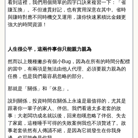
看到這裡
，
我們用個簡單的四字口訣來複習一下
：「
省
賺互換
」。
不但連貫好記
，
也有實用深意在其中
。
省時
與賺時對應不同時機交叉運用，讓你快速累積比金錢更
強大的時間資源！
人生很公平，這兩件事你只能親力親為
然而以上幾種撇步有個小
Bug
，
因為在所有的時間分配標
的當中
，
有兩項是無法由他人代理
、
必須要親力親為的
任務
，
也是我們最容易忽略的部分
。
那就是
「
關係
」
和
「
休息
」。
說到關係
，
投資時間在關係上永遠是最值得的
，
尤其是
跟著你一輩子的家人
、
伴侶
。
我們看過太多老套的故
事
：
大老闆功成名就以後
，
回來怨嘆忽略了伴侶
、
失去
了家庭
，
這種唾手可得的失敗案例我也不須贅述了
。
故
事老套依然有人傳誦不絕
，
是因為它就發生在你我身
邊
，
也可能會是你我
。