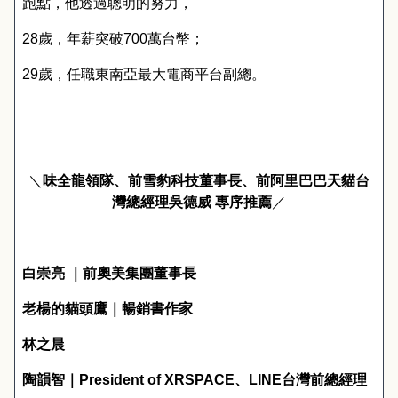
跑點，他透過聰明的努力，
28
歲，年薪突破
700
萬台幣；
29
歲，任職東南亞最大電商平台副總。
＼
味全龍領隊、前雪豹科技董事長、前阿里巴巴天貓台
灣總經理吳德威 專序推薦
／
白崇亮
｜前奧美集團董事長
老楊的貓頭鷹｜暢銷書作家
林之晨
陶韻智｜
President of XRSPACE
、
LINE
台灣前總經理