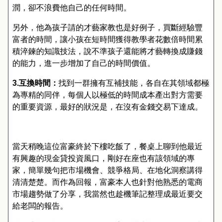
潤
，
卻不浪費他自己的任何時間
。
另外
，
他為孩子請的才藝家教也是好例子
，
買斷經驗豐
富者的時間
，
讓小孩在短時間獲得教學者花數倍時間累
積淬鍊的知識技法
，
說不準孩子還能將才藝轉換成賺錢
的能力
，
進一步增加了自己的時間價值
。
3.
互換時間：
找到一群擁有互補技能
，
各自在其領域都極
為專精的同伴
，
每個人以極低的時間成本產出對方需要
的重要資源
，
最好的狀況是
，
在沒有金錢交易下達成
。
當天稍晚這位富豪終於下樓吃飯了
，
餐桌上聊到他最近
有興趣的現金貸投資風口
，
剛好在座也有該領域的專
家
，
簡單幾句把市場機會
、
競爭格局
、
在地化洞察講得
清清楚楚
。
而作為回報
，
富豪本人也針對他熟悉的電商
市場趨勢做了分享
，
我當然也趁機筆記整理成最近要交
給老闆的報告
。