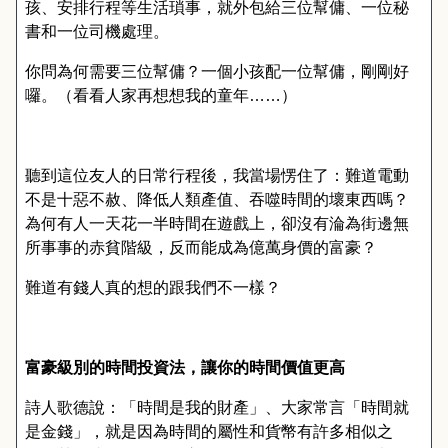
孩
、
安排行程等生活瑣事
，
就外包給三位幫傭
、
一位秘
書和一位司機處理
。
你問為何需要三位幫傭
？
一個小孩配一位幫傭
，
剛剛好
囉
。（
看看人家再想想我的童年
……）
聽到這位友人的日常行程後
，
我當場愣住了
：
難道電動
不是十惡不赦
、
降低人類產值
、
吞噬時間的壞東西嗎
？
為何有人一天花一半時間在遊戲上
，
卻沒有淪為街邊無
所事事的赤貧階級
，
反而能成為億萬身價的富豪
？
難道有錢人真的想的跟我們不一樣
？
富豪級別的時間投資法，讓你的時間價值更高
詩人歌德說
：「
時間是我的財產
」、
大家常言
「
時間就
是金錢
」，
就是因為時間的屬性和貨幣有許多相似之