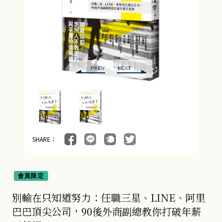
管理與領導 (4)
會計/統計 (3)
經濟／趨勢 (24)
行銷/廣告/業務 (5)
醫療保健 (54)
親子教養 (14)
人文史哲 (74)
SHARE：
會員限定
別輸在只知道努力：任職三星、LINE、阿里
巴巴頂尖公司，90後外商副總教你打破年薪