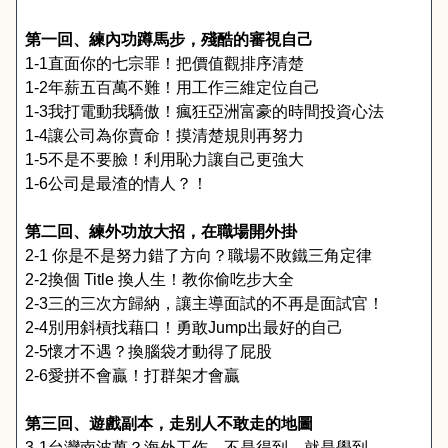
第一回、練內功蹲馬步，殘酷的審視自己
1-1
直面你的七宗罪！把價值觀排序清楚
1-2
年薪五百萬不難！用工作三維定位自己
1-3
我打電動我驕傲！瘋狂亞洲富豪的時間投資心法
1-4
讓公司為你賣命！摸清楚規則再努力
1-5
不是不要臉！利用恥力讓自己更強大
1-6
公司是最渣的情人？！
第二回、練外功放大招，在職場開外掛
2-1 
你是不是努力錯了方向？職場不敗鐵三角定律
2-2
換個
 Title 
換人生！教你偷吃步大全
2-3
三的三次方歸納，讓主導面試的不再是面試官！
2-4
別用斜槓找藉口！勇敢
Jump
出最好的自己
2-5
懷才不遇？換腦袋才動得了屁股
2-6
愛拼不會贏！打群架才會贏
第三回、遊戲副本，走别人不敢走的地圖
3-1
台灣南波萬？海外工作，不是得到，就是學到