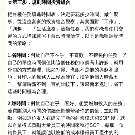
☆第三步，規劃時間投資組合
把各種任務填進時間表
，
決定要花多少時間
、
做什麼
事
。
從這位富豪的投資組合觀察
，
其實面對
「
工作
」、
「
興趣
」、「
生活庶務
」
這類任務
，
我們有機會使用交
易的方式增加或省下自己時間價值
，
以下是幾種調配時
間的策略
：
1.
省時間：
對於自己不在乎
、
不喜歡
、
不擅長的任務
，
若
自己的單位時間價值比這個任務的市價高出許多
，
就用
外包的方式處理
。
比如打掃
、
煮飯不是他的興趣和強
項
，
且印尼的庶務人工極為便宜
，
換算他個人時薪五
千
、
幫傭時薪不到一百的比較下
，
讓幫傭來處理
，
省下
這些時間極為合理
。
2.
賺時間：
對於自己在乎
、
看好
、
想要增加投入的任務
，
若買斷別人時間的價錢低於他帶給你的價值
，
主動買
斷
。
例如這位友人在建立了新的商業模式和
SOP
後
，
就
以企業模式買斷大量員工的時間來執行
SOP
，
每雇一位
銷售員工
、
就能讓他以較低的成本賺得員工產生的利