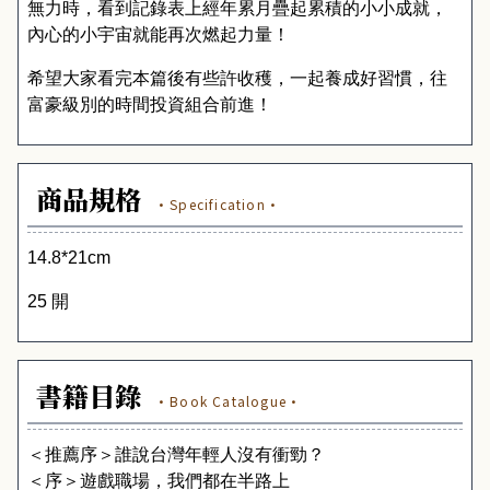
無力時
，
看到記錄表上經年累月疊起累積的小小成就
，
內心的小宇宙就能再次燃起力量
！
希望大家看完本篇後有些許收穫
，
一起養成好習慣
，
往
富豪級別的時間投資組合前進
！
商品規格
·Specification·
14.8*21cm
25 開
書籍目錄
·Book Catalogue·
＜推薦序＞誰說台灣年輕人沒有衝勁？
＜序＞遊戲職場，我們都在半路上