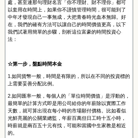
處
，
甚至連那句理財名言
「
你不理財
、
財不理你
」
都可
以套用在時間上
，
如果你不謹慎管理時間
，
很可能到了
中年才發現自己一事無成
，
大把青春時光血本無歸
。
好
在
，
我們的確有方法可以讓自己的時間價值更高
，
以下
我們試著用簡單的步驟
，
剖析這位富豪的時間投資心
法
：
☆第一步，盤點時間本金
1.
如同貨幣一般
，
時間是有限的
，
所以在不同的投資標的
上需要妥善分配比例
。
2.
如同匯率一般
，
每個人的
「
單位時間價值
」
是浮動的
，
最簡單的計算方式即是用公司給你的年薪除以實際工作
天數
，
就可算出現在每小時的市場願付價格
。
比如看似
光鮮亮麗的公關業總監
，
年薪百萬但日工時十五小時
，
時薪就是兩百五十元有找
，
可能和當國中生家教是相近
的
。