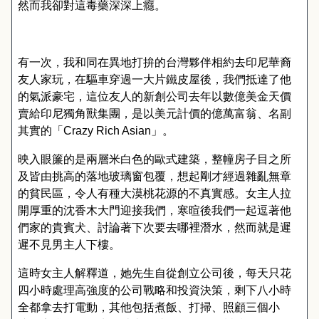
然而我卻對這毒藥深深上癮
。
有一次
，
我和同在異地打拚的台灣夥伴相約去印尼華裔
友人家玩
，
在驅車穿過一大片鐵皮屋後
，
我們抵達了他
的氣派豪宅
，
這位友人的新創公司去年以數億美金天價
賣給印尼獨角獸集團
，
是以美元計價的億萬富翁
、
名副
其實的
「
Crazy Rich Asian
」。
映入眼簾的是兩層米白色的歐式建築
，
整幢房子目之所
及皆由挑高的落地玻璃窗包覆
，
想起剛才經過雜亂無章
的貧民區
，
令人有種大漠桃花源的不真實感
。
女主人拉
開厚重的沈香木大門迎接我們
，
寒暄後我們一起逗著他
們家的貴賓犬
、
討論著下次要去哪裡潛水
，
然而就是遲
遲不見男主人下樓
。
這時女主人解釋道
，
她先生自從創立公司後
，
每天只花
四小時處理高強度的公司戰略和投資決策
，
剩下八小時
全都拿去打電動
，
其他包括煮飯
、
打掃
、
照顧三個小