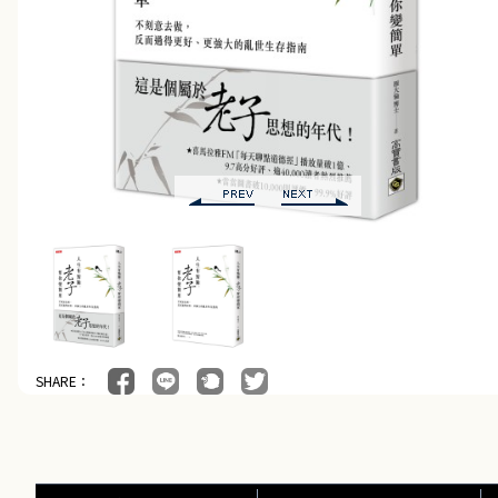
SHARE：