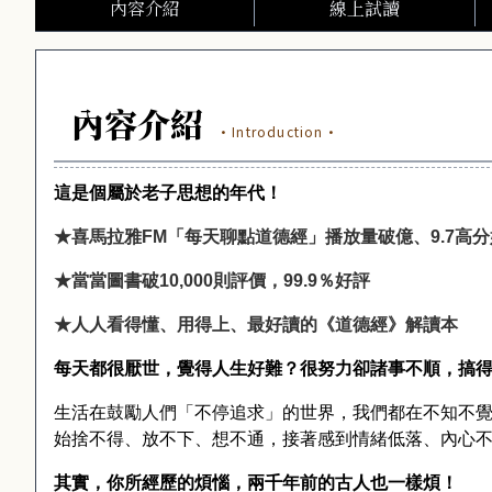
內容介紹
線上試讀
內容介紹
·Introduction·
這是個屬於老子思想的年代！
★喜馬拉雅
FM
「每天聊點道德經」播放量破億、
9.7
高分
★當當圖書破
10,000
則評價，
99.9
％好評
★人人看得懂、用得上、最好讀的《道德經》解讀本
每天都很厭世，覺得人生好難？很努力卻諸事不順，搞
生活在鼓勵人們「不停追求」的世界，我們都在不知不
始捨不得、放不下、想不通，接著感到情緒低落、內心
其實，你所經歷的煩惱，兩千年前的古人也一樣煩！