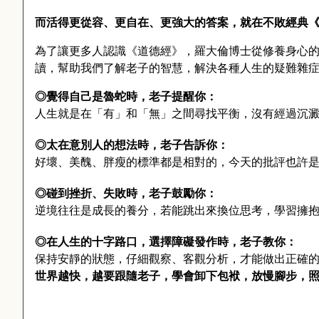
而活得更從容、更自在、更強大的答案，就在不敗經典
為了讓更多人認識《道德經》，羅大倫博士從修養身心
讀，幫助我們了解老子的智慧，解決各種人生的疑難雜
◎覺得自己是魯蛇時，老子提醒你：
人生就是在「有」和「無」之間尋找平衡，沒有經過沉
◎
太在意別人的想法時
，老子告訴你：
好壞、美醜、胖瘦的標準都是相對的，今天的批評也許
◎碰到挫折、失敗時，老子鼓勵你：
逆境往往是成長的養分，若能跳出來換位思考，學習擁
◎
在人生的十字路口，
選擇障礙發作時，老子教你：
保持安靜的狀態，仔細觀察、客觀分析，才能做出正確
世界越快，越要
跟隨老子，學會卸下包袱，放慢腳步，