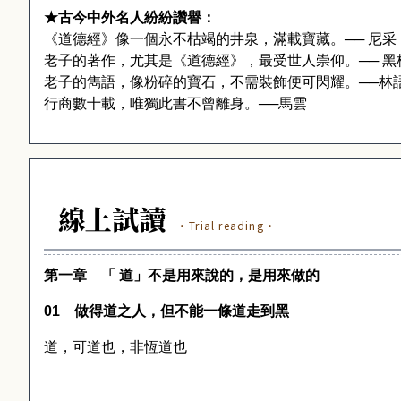
★古今中外名人紛紛讚譽：
《道德經》像一個永不枯竭的井泉，滿載寶藏。── 尼采
老子的著作，尤其是《道德經》，最受世人崇仰。── 黑
老子的雋語，像粉碎的寶石，不需裝飾便可閃耀。──林
行商數十載，唯獨此書不曾離身。──馬雲
線上試讀
·Trial reading·
第一章 「
道」不是用來說的，是用來做的
01
做得道之人，但不能一條道走到黑
道，可道也，非恆道也