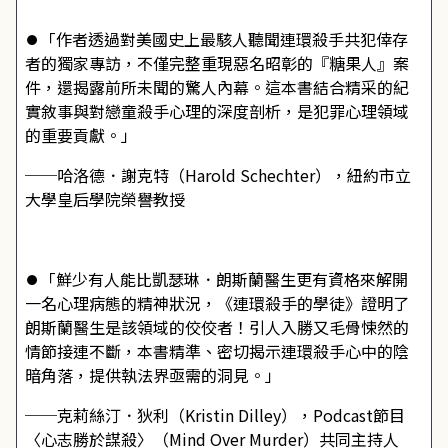
⏺「作者透過對美國史上最駭人聽聞連環殺手共犯倖存
者的獨家專訪，不僅完整重現惡名昭彰的『糖果人』案
件，還揭露前所未聞的驚人內幕。這本書結合精采的紀
實敘事與對戀童殺手心理的深度剖析，是犯罪心理領域
的重要貢獻。」
──哈洛德．謝克特（Harold Schechter），紐約市立
大學皇后學院榮譽教授
⏺「鮮少有人能比凱瑟琳．朗斯蘭醫生更有資格來解開
一名心理病態的精神狀況，《連環殺手的學徒》證明了
朗斯蘭醫生是該領域的佼佼者！引人入勝又毛骨悚然的
情節接連不斷，本書精準、密切揭示連環殺手心中的陰
暗角落，提供執法界亟需的洞見。」
──克莉絲汀．狄利（Kristin Dilley），Podcast節目
〈心志勝於謀殺〉（Mind Over Murder）共同主持人