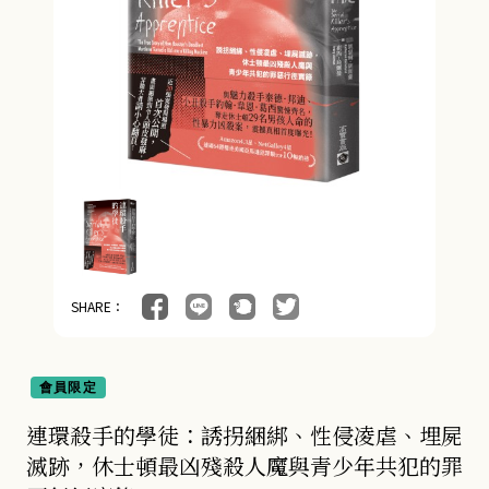
SHARE：
會員限定
連環殺手的學徒：誘拐綑綁、性侵凌虐、埋屍
滅跡，休士頓最凶殘殺人魔與青少年共犯的罪