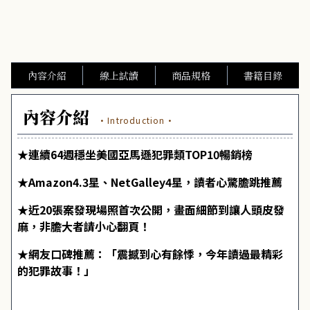
內容介紹
線上試讀
商品規格
書籍目錄
內容介紹
·Introduction·
★連續64週穩坐美國亞馬遜犯罪類TOP10暢銷榜
★Amazon4.3星、NetGalley4星，讀者心驚膽跳推薦
★近20張案發現場照首次公開，畫面細節到讓人頭皮發
麻，非膽大者請小心翻頁！
★網友口碑推薦：「震撼到心有餘悸，今年讀過最精彩
的犯罪故事！」