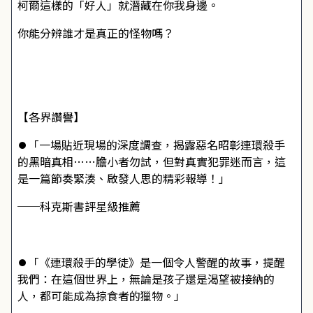
柯爾這樣的「好人」就潛藏在你我身邊。
你能分辨誰才是真正的怪物嗎？
【各界讚譽】
⏺「一場貼近現場的深度調查，揭露惡名昭彰連環殺手
的黑暗真相……膽小者勿試，但對真實犯罪迷而言，這
是一篇節奏緊湊、啟發人思的精彩報導！」
──科克斯書評星級推薦
⏺「《連環殺手的學徒》是一個令人警醒的故事，提醒
我們：在這個世界上，無論是孩子還是渴望被接納的
人，都可能成為掠食者的獵物。」