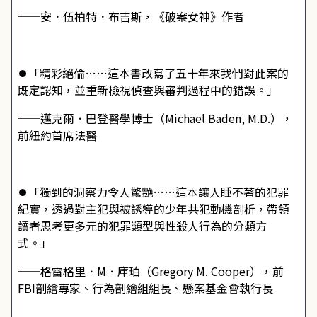
──安．伍柏特．布吉斯，《破案女神》作者
⏺「精彩絕倫……這本書改寫了五十年來我們對此案的
既定認知，並重新檢視偵查與審判過程中的錯誤。」
──邁克爾．巴登醫學博士（Michael Baden, M.D.），
前紐約首席法醫
⏺「獨到的洞察力令人驚艷……這本讓人睡不著的犯罪
紀實，透過對主犯與被誘導的少年共犯動機剖析，帶領
讀者思考更多元的犯罪類型與性殺人行為的分類方
式。」
──格雷格里．M．庫珀（Gregory M. Cooper），前
FBI剖繪專家、行為剖繪組組長、懸案基金會執行長