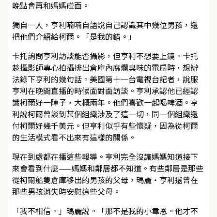
晚點會再和媽媽碰面。
獨自一人，亨利喃喃自語說自己認識其中幾位男孩，還
把他們介紹給柯爾。「是我的錯。」
卡托詢問亨利訪談能否攝影，但亨利不想要上鏡。卡托
趁攝影師專心拍攝排出倉庫內腐爛臭味的電扇時，想辦
法錄下亨利的幾句話。美國第十一台電視台記者，說服
亨利在晚間直播的時候面對面訪談。亨利承認他已經認
識柯爾好一陣子，大概兩年。他們喜歡一起喝啤酒。亨
利說柯爾曾談到某個組織涉及了這一切，同一個組織還
付柯爾好幾千美元。但亨利似乎有些懷疑，因為從柯爾
的生活模式看不出來有這樣的關係。
現在到處都在播這些報導。亨利完全沒讓媽媽知道接下
來會看到什麼——媽媽和鄰居都不知道。有些鄰居是那些
從柯爾船隻倉庫移出的男孩的父母，瑪麗・亨利還曾在
那些男孩消失時安慰這些父母。
「我不相信。」瑪麗說。「那不是我的小韋恩。他才不