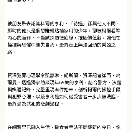
被朋友帶去認識科爾的亨利，「待遇」卻與他人不同。
那時的他只是個想賺錢貼補家用的少年，卻被柯爾看準
內心的脆弱，不斷試探道德底線，摧毀價值觀，讓他在
操控與恐懼中迷失自我，最終走上無法回頭的幫凶之
路。
資深犯罪心理學家凱瑟琳．朗斯蘭、資深記者崔西．烏
爾曼，透過獨家訪談現年69歲的亨利，結合警方、法庭
與媒體紀錄，完整重現案件始末，剖析柯爾的操控手段
與犯罪心理，以及亨利是如何從受害者一步步被洗腦，
最終淪為共犯的悲劇過程。
在網路早已融入生活、獵食者手法不斷翻新的今日，像