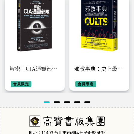
解密！CIA通靈部
邪教事典：史上最惡
隊：監控核武、拯救
名昭彰的九大邪教團
人質、刑偵破案，美
會員限定
體，揭露惡魔領袖與
會員限定
國「星門計畫」及遙
狂熱信徒的致命共生
視能力開發的真實記
之謎
錄
地址：11493 台北市內湖區洲子街88號3F