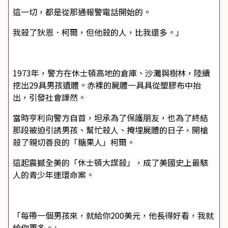
這一切，都是從那通報警電話開始的。
我殺了狄恩．柯爾，但他殺的人，比我還多。」
1973年，警方在休士頓高地的倉庫、沙灘與樹林，陸續
挖出29具男孩遺體。赤裸的屍體一具具從塑膠布中抬
出，引發社會譁然。
當時亨利向警方自首，坦承為了保護朋友，也為了終結
那段被迫引誘男孩、幫忙殺人、掩埋屍體的日子，開槍
殺了親切善良的「糖果人」柯爾。
這起震撼全美的「休士頓大謀殺」，成了美國史上最駭
人的青少年連環命案。
「每帶一個男孩來，就給你200美元，他長得好看，我就
給你更多。」