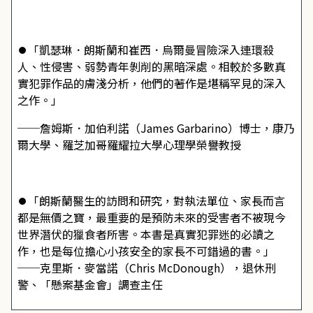
⏺「凱瑟琳．朗斯蘭和崔西．烏爾曼冒險深入連環殺
人、性侵害、弱勢青年剝削的黑暗深處。相較於多數真
實犯罪作品的膚淺分析，他們的著作是堪稱罕見的深入
之作。」
──詹姆斯．加伯利諾（James Garbarino）博士，康乃
爾大學、羅芝加哥羅耀拉大學心理學榮譽教授
⏺「朗斯蘭醫生的訪問和研究，對執法單位、家長而言
都是無價之寶，最重要的是預防未來的受害者不被現今
世界潛伏的獵食者所害。本書是真實犯罪迷的必讀之
作，也是每位擔心小孩安全的家長不可錯過的書。」
──克里斯．麥當諾（Chris McDonough），退休刑
警、「懸案基金會」調查主任