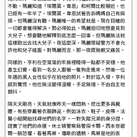
不動。瑪麗知道「埃爾莫・韋恩」和柯爾比較親近，也
已經有一年半了，埃爾莫・韋恩試著告訴媽媽自己有麻
煩，但瑪麗沒有聽。瑪麗唯一的希望就是，現在目睹的
一切都會獲得解決。勢必得如此。瑪麗迫切地想要見到
大兒子，想要聽他解釋到底怎麼一回事，但瑪麗無法就
這樣跑出去找大兒子。夜這麼深，瑪麗懷疑警方不會允
許他和兒子碰面。對瑪麗而言，那一夜既無眠又痛苦。
同樣的，亨利在空蕩蕩的牢房裡睡得一點都不安穩。他
產生幻覺，看到一名女人跟著一隻狗走進來，然後一位
年邁的黑人女性似乎在拍他的照片。對於這入侵，亨利
感到驚慌。他也無法變得溫暖，手足無措，不由自主地
顫抖。
隔天天剛亮，天氣就像昨天一樣悶熱。挖出更多具屍
體，有些穿戴著衣服飾品，例如泳衣、鞋子、皮帶。法
醫小組開始找尋他們的名字。一對失蹤兄弟的身分證，
證實了他們的命運。休士頓警察局警探卡爾・西本奈歇
爾一臉恐懼，看著馬蒂・瓊斯的遺骸，馬蒂是他的表