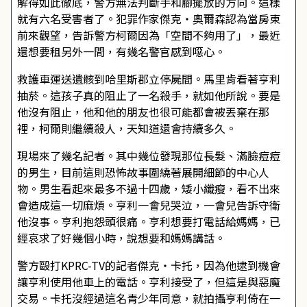
解得如此徹底，警方無法判斷手和腳擺放的方向。這樣
就有六名受害者了。犯罪作家傑克・奧爾森認為當房東
前來觀望，告訴警方柯爾因為「空間不夠用了」，最近
還想要租另外一間，有幾名警官感到噁心。
救護車運送遺骸到哈里斯郡立停屍間。馬里肯看著亨利
抽菸。這孩子真的阻止了一名殺手，就如他所說。要是
他沒有阻止，他和他的朋友也很可能都會被丟棄在那
裡，柯爾則繼續殺人，天知道還會持續多久。
現場來了幾名記者。其中幾位發現那位長髮、滿臉痘痘
的男生，目前這則恐怖故事圍繞著展開細節的中心人
物。男生看起來最多不過十四歲，矮小纖瘦，看不出來
會造成這一切麻煩。亨利一會兒哭泣，一會兒告訴守衛
他沒事。亨利抱怨頭很痛。亨利想要打電話給媽媽，已
經哀求了好幾個小時，說想要和媽媽講話。
警方毆打KPRC-TV的記者傑克・卡托，因為他逮到機會
讓亨利使用他車上的電話。亨利接受了，但這是與惡魔
交易。卡托沒經過這名青少年同意，就拍攝亨利倚在一