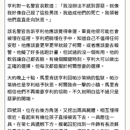
亨利對一名警官哀歎道：「我沒辦法不感到罪惡，就像
我好像自己殺了這些男孩，我造成他們的死亡。我領著
他們直直走向狄恩。」
該名警官告訴亨利他應該覺得幸運，畢竟他很可能也會
被埋在這裡。亨利把臉埋在手中，知道自己不值得任何
安慰，他應該要更早更早就殺了柯爾，或者應該要去報
警。他擬了好多逃跑計畫，但試過的沒一個有用。他的
軟弱讓自己都丟臉。有幾個關鍵時刻，亨利大可以做出
正確的選擇，但每次都臣服於柯爾想要的選擇。
大約晚上十點，馬里肯送亨利回帕沙第納的監獄，帕沙
第納也是亨利給予狄恩・柯爾致命一擊的小鎮。馬里肯
相信他們不再需要亨利的協助，不久就明白這不過只是
惡夢的開端。
四號洞，位在右後方角落，又挖出兩具屍體，相互埋得
很近。看起來有幾位孩子直接被丟下去，一具壓住一
具。在第七具遺骸下方，模範囚犯找到一件飾有長流蘇