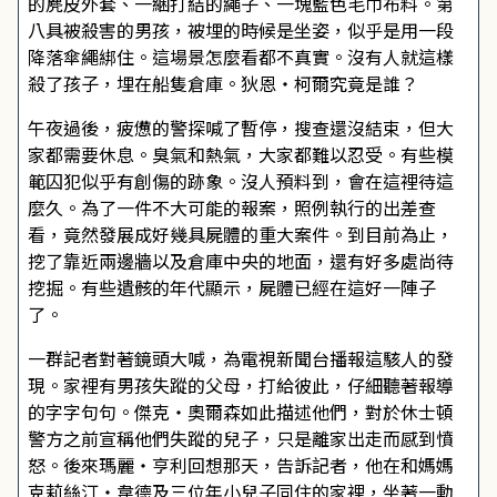
的麂皮外套、一綑打結的繩子、一塊藍色毛巾布料。第
八具被殺害的男孩，被埋的時候是坐姿，似乎是用一段
降落傘繩綁住。這場景怎麼看都不真實。沒有人就這樣
殺了孩子，埋在船隻倉庫。狄恩・柯爾究竟是誰？
午夜過後，疲憊的警探喊了暫停，搜查還沒結束，但大
家都需要休息。臭氣和熱氣，大家都難以忍受。有些模
範囚犯似乎有創傷的跡象。沒人預料到，會在這裡待這
麼久。為了一件不大可能的報案，照例執行的出差查
看，竟然發展成好幾具屍體的重大案件。到目前為止，
挖了靠近兩邊牆以及倉庫中央的地面，還有好多處尚待
挖掘。有些遺骸的年代顯示，屍體已經在這好一陣子
了。
一群記者對著鏡頭大喊，為電視新聞台播報這駭人的發
現。家裡有男孩失蹤的父母，打給彼此，仔細聽著報導
的字字句句。傑克・奧爾森如此描述他們，對於休士頓
警方之前宣稱他們失蹤的兒子，只是離家出走而感到憤
怒。後來瑪麗・亨利回想那天，告訴記者，他在和媽媽
克莉絲汀・韋德及三位年小兒子同住的家裡，坐著一動