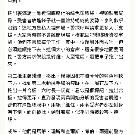
亨利。
挖出裹滿泥土靠近洞底腐化的綠色塑膠袋，裡頭裝著屍
骨。受害者放進袋子就一直維持蜷縮的姿勢。亨利似乎
沒錯：這地方是私人埋葬場。警探呼叫請求更多人手支
援。大家暫時還不會離開現場。模範囚犯嘟嘟囔囔發牢
騷，他們不喜歡這份工作，其中一位還到外面去吐，但
必須繼續挖下去。這個大小的倉庫，還有很多地面要開
挖。警方請求架設投射燈、大型電扇，還把車子拖了出
來。
第二批車體殘骸一移出，模範囚犯在髒兮兮的藍色地毯
下方，找到第二處動過手腳的痕跡。在一層石灰下方，
挖出一片合板，六吋長一呎寬，看似是個標記。拉出合
板，挖得更深，直到發現兩具開始分解的受害者屍體，
都包在厚塑膠膜中，用繩子綑住。兩名受害者都左側身
朝下倒，面向彼此，頭對著腳，似乎同時被殺害、掩
埋。
或許，他們是馬蒂・瓊斯和查爾斯・考伯，兩週前警方