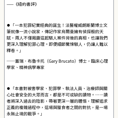
——《紐約書評》
⏺「一本犯罪紀實經典的誕生！法醫權威朗斯蘭博士文
筆就像一流小說家，傳記作家烏爾曼擁有偵探般的天
賦，兩人不僅揭露這起駭人案件背後的真相，也讓我們
更深入理解犯罪心理。即便細節驚悚駭人，仍讓人難以
釋卷。」
──蓋瑞．布魯卡托（Gary Brucato）博士，臨床心理
學家、精神病學專家
⏺「本書對被害學家、犯罪學、執法人員、治療師與關
心社會安全的大眾而言，都是不可或缺的讀物。……讀
者將深入過去的陰影，帶著更深一層的體悟，理解追求
正義的複雜過程中，這場與獵食者之間的對抗，是一場
永無止境的戰爭。」