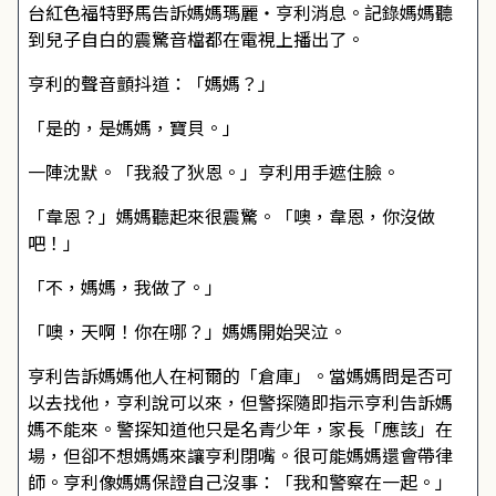
台紅色福特野馬告訴媽媽瑪麗・亨利消息。記錄媽媽聽
到兒子自白的震驚音檔都在電視上播出了。
亨利的聲音顫抖道：「媽媽？」
「是的，是媽媽，寶貝。」
一陣沈默。「我殺了狄恩。」亨利用手遮住臉。
「韋恩？」媽媽聽起來很震驚。「噢，韋恩，你沒做
吧！」
「不，媽媽，我做了。」
「噢，天啊！你在哪？」媽媽開始哭泣。
亨利告訴媽媽他人在柯爾的「倉庫」。當媽媽問是否可
以去找他，亨利說可以來，但警探隨即指示亨利告訴媽
媽不能來。警探知道他只是名青少年，家長「應該」在
場，但卻不想媽媽來讓亨利閉嘴。很可能媽媽還會帶律
師。亨利像媽媽保證自己沒事：「我和警察在一起。」