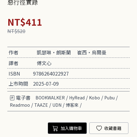
惡行徑實錄
NT$411
NT$520
作者
凱瑟琳・朗斯蘭
崔西・烏爾曼
譯者
傅文心
ISBN
9786264022927
上市時間
2025-07-09
電子書
/
/
/
/
BOOKWALKER
HyRead
Kobo
Pubu
/
/
/
/
Readmoo
TAAZE
UDN
博客來
加入購物車
收藏書籍