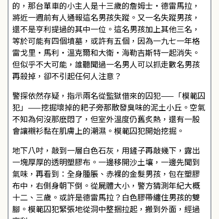
的，那台單車的小主人是十三歲的詹姆士・德雷馬拉，
將近一週前有人通報這名男孩失蹤。又一名失蹤男孩，
還不是亨利提過的其中一位。這名男孩加上其他三名，
等於可能有四個墳墓，或許有五個，因為一九七一年格
雷戈里・馬利・溫克爾和大衛・海勒吉斯特一起消失。
但似乎不大可能，誰聽聞過一名男人可以抓走數名男孩
再殺掉，卻不引起任何人注意？
警探依然存疑，指示兩名從監獄借來的囚犯——「模範囚
犯」——挖掘壞掉的耙子旁那散發臭味的泥土小丘。空氣
不知為何沒那麽悶了，但室外溫度仍舊炙熱，還有一股
會讓襯衫黏在肌膚上的潮濕。模範囚犯開始挖掘。
地下八吋，敲到一層白色石灰，用鏟子再敲幾下，露出
一塊厚厚的透明塑膠布。一邊移開沙土壤，一邊先聞到
氣味，再看到：全身腫脹、赤裸的金髮男孩，包在塑膠
布中，右側身朝下倒。從屍體大小，警方猜測年紀大概
十二、三歲。或許是德雷馬拉？白色膠帶纏住男孩的雙
腳。模範囚犯緊張地從洞中整捆拉起，搬到外面，經過