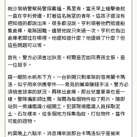
帕沙第納警察局警探戴福・馬里肯，當天早上槍擊後就
一直在亨利旁邊，盯著這名無望的青年。這孩子還沒有
把知道的都說出來，很多都沒說。亨利領著他們抵達船
隻倉庫，毫無困難，儘管他說只來過一次。亨利也指出
倉庫老闆住在哪裡。他還知道什麼？他還做了什麼？但
這些問題可以等。
首先，警方必須查出狄恩・柯爾是否如同男孩主張，是
一位殺手。
窺一眼防水帆布下方，一台拆開只剩車架的雪弗蘭卡瑪
洛，似乎用來供應零件——常見的贓車賺錢手法。警方必
須檢查該車的狀況，再移出倉庫，那台兒童單車也是一
樣。警隊攝影師比爾・海爾為每個物件拍了照片，隨即
站到一旁讓鑑識小組開工。犯罪現場鑑識人員採取泥
土、石灰樣本，從多個地方採集指紋，打包物件，當作
可能的證物。
約莫晚上六點半，消息傳來說那台卡瑪洛似乎是偷來