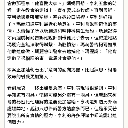
會做那種事。他喜愛大家。」媽媽回想，亨利五歲的時
候，走在教會的走道上，宣布要成為牧師。直到最近，
亨利還隨身帶著聖經，塞在襯衫口袋裡。亨利是好孩
子。瑪麗知道亨利最近心煩意亂。亨利會說些奇怪的事
情，太奇怪了所以瑪麗還和精神科醫生預約。瑪麗記得
才兩週前柯爾告訴他說計劃帶他兒子去玩，但旅遊地點
瑪麗完全無法取得聯繫。滿腔憤怒，瑪莉警告柯爾如果
他敢這麼做，瑪麗會叫警察去逮捕他。瑪麗說：「他肯
定做了很糟糕的事，韋恩才會殺他。」
本案正加速朝著出乎意料的面向揭露，比起狄恩・柯爾
致命的射殺更加驚人。
看到屍袋一一移出船隻倉庫，亨利表現得很驚訝。亨利
早知道有四具，懷疑可能另外還有一兩具，但看起來柯
爾的秘密比他理解的還要更加黑暗。亨利還知道另外兩
處埋葬地，起初只想告訴警方這麼多而已，但是承受著
要說出所有實情的壓力，亨利的許多評論中都流露出這
個壓力。