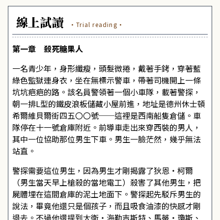
線上試讀
·Trial reading·
第一章 殺死糖果人
一名青少年，身形纖瘦，頭髮微捲，戴著手銬，穿著藍
綠色監獄連身衣，坐在無標示警車，帶著司機開上一條
坑坑疤疤的路。該名員警領著一個小車隊，載著警探，
朝一排L型的鐵皮浪板儲藏小屋前進，地址是德州休士頓
希爾維貝爾街四五〇〇號──這裡是西南船隻倉儲。車
隊停在十一號倉庫附近。前導車走出來穿西裝的男人，
其中一位協助那位男生下車。男生一臉茫然，幾乎無法
站直。
警探需要這位男生，因為男生才剛揭露了狄恩・柯爾
（男生當天早上槍殺的當地電工）殺害了其他男生，把
屍體埋在這間倉庫的泥土地面下。警探起先駁斥男生的
說法，畢竟他還只是個孩子，而且吸食油漆的快感才剛
退去。不過他還提到大衛・海勒吉斯特、馬蒂・瓊斯、