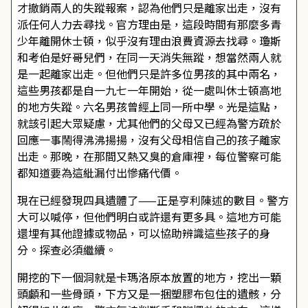
才撤銷兩人的失蹤報案，認為他們只是離家出走，沒有
派任何人力去尋找。官方理由是，這段時間有那麼多青
少年離開休士頓，似乎沒有理由浪費資源去找尋。瓊斯
和考伯是好哥兒們，在同一天消失無蹤，想當然兩人就
是一起離家出走。但他們只是許多位男孩的其中兩名，
這些男孩都是自一九七一年開始，從一處叫休士頓高地
的地方失蹤。六名男孩曾經上同一所中學。光是這點，
就該引起大眾疑慮，尤其他們的父母又已經為警方疏於
回應一事鬧得沸沸揚揚，沒有父母相信自己的孩子離家
出走。那晚，在那間又熱又臭的倉庫裡，每位警察可能
都知道要為這紕漏付出慘痛代價。
現在已經發現四具遺體了——正是亨利陳述的數目。警方
大可以喊停，但他們明白或許還有更多具。這地方可能
還埋有其他證據或物品，可以協助辨識這些孩子的身
分。探查必須繼續。
開挖的下一個洞就是卡瑪洛原本放置的地方，挖出一顆
頭顱和一些骨頭，下方又是一捆塑膠布包住的遺骸，分