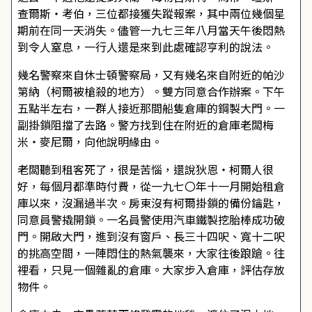
查爾斯・考伯，三位都接獲失蹤報案，其中兩位幾個星
期前在同一天消失。儘管一九七三年八月當天午後悶熱
到令人窒息，一行人還是來到此處確認亨利的說法。
幾名警察來自休士頓警察局，又有幾名來自附近的帕沙
第納（柯爾被槍殺的地方）。雙方同意合作辦案。下午
五點半左右，一群人接近那間船隻倉庫的鋼製大門。一
副掛鎖阻擋了去路。警方找到住在附近的倉庫老闆梅
米・麥尼爾，向他說明緣由。
老闆聽到租客死了，很是苦惱，還說狄恩・柯爾人很
好，每個月都準時付費，從一九七〇年十一月開始租倉
庫以來，沒漏過半次。房東沒有柯爾掛鎖的備份鑰匙，
同意員警撬開鎖。一名員警使用汽車鐵製挖胎棒成功破
門。開啟大門，進到沒有窗戶、長三十四呎、寬十二呎
的挑高空間，一陣悶住的熱氣襲來，大家往後踉蹌。往
裡看，只見一個雜亂的倉庫。大家步入倉庫，評估存放
物件。