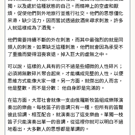
獨，以及處於這種狀態的自己。而精神上的空虛和厭
煩，促使他們到外地旅行並進行社交。他們的思想僵化
呆滯，缺少活力，因而嘗試透過飲酒來尋求刺激，許多
人就這樣成為了酒鬼。
他們需要持續不斷的外在刺激，而其中最強烈的就是同
類人的刺激，如果缺乏這種刺激，他們就會因為承受不
了重擔而變得沮喪衰退，掉入巨大的虛無之中。
可以說，這樣的人具有的只不過是些細微的人性碎片；
必須將無數碎片聚合起來，才能構成完整的人性，以便
思維方式能像大家一樣。另一方面，就傑出的人而言，
他是整數，而不是分數： 他自身即是完滿的。
在這方面，大眾社會就像一支由俄羅斯牧笛組成樂隊演
奏出的樂曲。每枝笛子的音調只有一種，但所有的笛聲
彼此協調、相互配合，就演奏出了這支樂曲。單獨一枝
笛子只能演奏出單一的音調，從這裡你就可以明白不過
地看出，大多數人的思想都是單調的。