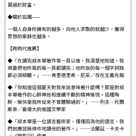
莫過於財富。
◆關於孤獨——
一個人自身所擁有的越多，向他人求取的就越少，獲得
思想的寧靜也越多。
【跨時代推薦】
◆「在讀完叔本華著作第一頁以後，我清楚地知道，我
將要把他所寫的每一頁都讀完；他所說的每一個字詞我
都必須傾聽。」──弗里德里希．尼采／存在主義先驅
◆「你知道這個夏天對我來說意味著什麼嗎？那是對叔
本華著作的心醉神迷和連續不斷的精神愉悅，這種陶
醉、愉快是我所從來不曾體驗過的。」──列夫．托爾
斯泰／最偉大的俄國文學家
◆「叔本華是一位語言藝術家，僅僅因為他的語言，我
們就應該無條件地讀他的著作。」──法蘭茲．卡夫卡
／《變形記》作者