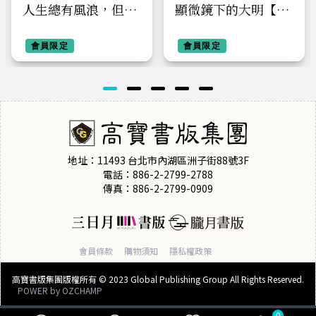
人生總有風浪，但你
顯微鏡下的大明【限
可以是大海：不要用
量劇照明信片版】電
別人的標準，擾亂自
會員限定
視劇《顯微鏡下的大
會員限定
己內心平靜，佛陀帶
明之絲絹案》原著小
你走出迷惘的力量之
說
書
地址：11493 台北市內湖區洲子街88號3F
電話：886-2-2799-2788
傳真：886-2-2799-0909
會員條款
購物須知
隱私權政策
高寶書版集團版權所有 © 2023 Global Publishing Group All Rights Reserved.
POWER by
OZCHAMP
0