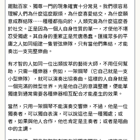
罷黜百家、獨尊一門的現象確實十分常見。我們很容易
理解人們為什麼這麼厭煩，為什麼喜愛結交，為什麼願
意成群結隊……種種都指向於，人類究竟為什麼這麼善
於社交。正是因為一個人自身性質的單一，才使他不堪
忍受獨處。其自身的重累正是荒唐愚蠢。匯攏眾多的平
庸之人如同組建一隻管弦樂隊，只有當他們集結，才能
奏出一支完整樂曲。
有才智的人如同一位出類拔萃的藝術大師，不用任何幫
助，只需一種樂器，例如，一架鋼琴（它自己就是一支
小型樂隊），就可以演奏出協奏曲。這樣的人自身就是
一個完滿的微型世界。光是他自己的意識整體，便能單
獨達到通常需要各種樂器相互配合才能產生的效果。
當然，只用一架鋼琴不能演奏交響樂，不過，他是一位
獨奏者，可以獨自表演，可以說這也是一種獨處；或
者，如果與他人合作，他也肯定是主奏者；或者是唱曲
中的主調。