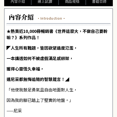
內容介紹
線上試讀
商品規格
書籍目錄
內容介紹
·Introduction·
★熱賣近10,000冊暢銷書《世界這麼大，不做自己要幹
嘛？》系列作品！
◤人生所有難題，皆因欲望過度氾濫，
一本講透如何不被虛假滿足感綁架，
獲得心靈恆久幸福，
連尼采都無悔追隨的智慧箴言！◢
「他使我鼓足勇氣且自由地面對人生，
因為我的腳已踏上了堅實的地盤。」
——尼采