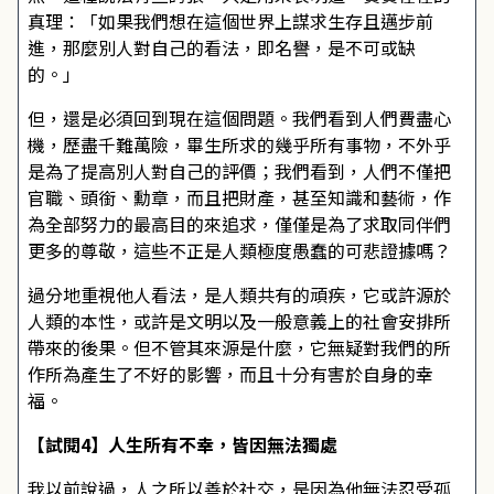
真理：「如果我們想在這個世界上謀求生存且邁步前
進，那麼別人對自己的看法，即名譽，是不可或缺
的。」
但，還是必須回到現在這個問題。我們看到人們費盡心
機，歷盡千難萬險，畢生所求的幾乎所有事物，不外乎
是為了提高別人對自己的評價；我們看到，人們不僅把
官職、頭銜、勳章，而且把財產，甚至知識和藝術，作
為全部努力的最高目的來追求，僅僅是為了求取同伴們
更多的尊敬，這些不正是人類極度愚蠢的可悲證據嗎？
過分地重視他人看法，是人類共有的頑疾，它或許源於
人類的本性，或許是文明以及一般意義上的社會安排所
帶來的後果。但不管其來源是什麼，它無疑對我們的所
作所為產生了不好的影響，而且十分有害於自身的幸
福。
【試閱4】人生所有不幸，皆因無法獨處
我以前說過，人之所以善於社交，是因為他無法忍受孤