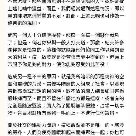
不管怎樣，那些無時無刻不在渴望交際的人，或許能從
上述比喻中獲益，而且，我們經常遇到這種情況，即以
量的陡增來彌補質的不足，對此，上述比喻也可作為一
條普遍的規則。
倘若一個人十分聰明機智，那麼，有這一個夥伴就夠
了；但是，倘若你只與一般人打交道，那麼，結交許多
夥伴就是恰當的，這樣你就能讓他們協同工作以得到更
大的利益，這一啟發就是從管弦樂隊中得到的。但願上
帝賜予你足夠的耐力，使你能夠忍受如此苦役！
造成另一種不幸的原因，就是我所暗示的那種精神的空
虛和靈魂的荒漠。當優等階層的人組成了社會，以實現
某個高尚或理想的目的時，數不清的庸人總會如同害蟲
般蜂擁而至，而且不管在什麼地方都是這樣。或者有的
完全是隨波逐流；庸人為了擺脫無聊侵蝕、占領一切事
物，盲目地對所有事物一哄而上，不進行任何識辨。
關於社交的驅動力問題，這種觀點並不是唯一的。寒冷
的嚴冬，人們為使身體暖和起來而擁聚在一起；你也可