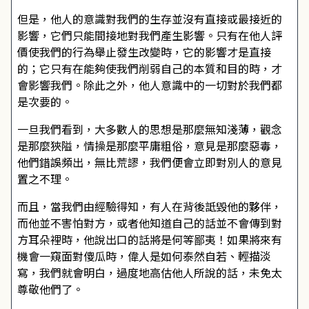
但是，他人的意識對我們的生存並沒有直接或最接近的
影響，它們只能間接地對我們產生影響。只有在他人評
價使我們的行為舉止發生改變時，它的影響才是直接
的；它只有在能夠使我們削弱自己的本質和目的時，才
會影響我們。除此之外，他人意識中的一切對於我們都
是次要的。
一旦我們看到，大多數人的思想是那麼無知淺薄，觀念
是那麼狹隘，情操是那麼平庸粗俗，意見是那麼惡毒，
他們錯誤頻出，無比荒謬，我們便會立即對別人的意見
置之不理。
而且，當我們由經驗得知，有人在背後詆毀他的夥伴，
而他並不害怕對方，或者他知道自己的話並不會傳到對
方耳朵裡時，他說出口的話將是何等鄙夷！如果將來有
機會一窺面對傻瓜時，偉人是如何泰然自若、輕描淡
寫，我們就會明白，過度地高估他人所說的話，未免太
尊敬他們了。