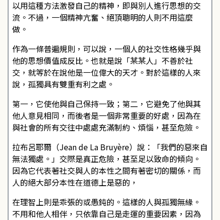
以用這種方法激發自己的精神，即與別人進行思想的交
流。不過，一個精神亢奮、絕頂聰明的人則不用這麼
做。
作為一條普遍規則，可以說，一個人的社交性格幾乎與
他的思想價值成反比。也就是說「某某人」不善於社
交，就等於在說他是一位偉大的天才。對於這樣的人來
說，孤獨具有雙重有利之處。
第一，它使他與自己保持一致；第二，它避免了他與其
他人意見相同，而後者是一個非常重要的好處，因為在
與社會的所有交往中處處充滿制約、煩惱，甚至危險。
拉布呂耶爾（Jean de La Bruyère）說：「我們的惡來自
無法獨處。」交際是真正危險，甚至足以致命的傾向。
因為它代表著社交與人的本性之間有著密切的關係，而
人的絕大部分本性在道德上是惡的，
在理智上則是乖張的或愚鈍的。這樣的人與孤獨無緣。
不用和他人相伴，只依靠自己是走運的重要因素，因為