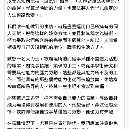
以女先知西比拉（Sibyl）斷言：「人絕對無法逃脫自己
的命運，就算是時間的力量，也無法將人們早已命定的
人生道路改變。」
我們唯一能做到的事情，就是盡量運用自己所擁有的個
人天賦，遵從這樣的娛樂方式，並且將其稱之為遊戲，
努力爭取它們所容許的完美而不顧其他。所以，人應當
選擇與自己天賦相配的地位、職業和生活方式。
試想一名大力士，被環境所迫而從事某種不需體力活動
的職業，如從事精細、煩瑣的手工，或從事學術研究和
需要其他能力的腦力勞動，這些都是其能力所不及的工
作，而他具有的那些優秀能力也從而被迫放棄，像這樣
被命運所愚弄的人，終其一生也絕不會感到幸福。
那些被迫去追求一種不需要自己能力的職業，導致自身
能力無法得到發展和運用的人，他越理智，命運便越悲
慘，或許即便讓他從事某種體力勞動，他也力有未逮。
在這種情況下，尤其是在青年時代，我們應當注意避免