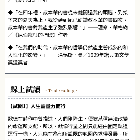
◆「在四年裡，叔本華的書從未離開過我的頭腦，到接
下來的夏天為止，我從頭到尾已研讀叔本華的書四次。
叔本華的書對我產生了強烈影響。」──理察．華格納
／《尼伯龍根的指環》作者
◆「在我們的時代，叔本華的哲學仍然產生著成熟的和
人性化的影響。」──湯瑪斯．曼／1929年諾貝爾文學
獎獲獎者
線上試讀
·Trial reading·
【試閱1】人生需量力而行
歌德在詩作中曾描述，人們剛降生，便被某種無法改變
的命運所支配，所以，就像行星之間只能經由固定軌道
運行一樣，人只能在為他所設限的範圍內求得發展。所