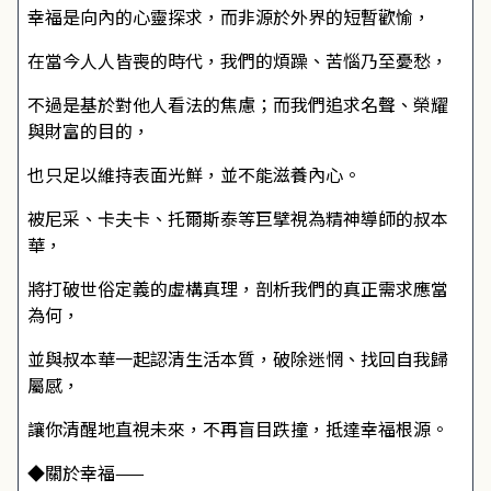
幸福是向內的心靈探求，而非源於外界的短暫歡愉，
在當今人人皆喪的時代，我們的煩躁、苦惱乃至憂愁，
不過是基於對他人看法的焦慮；而我們追求名聲、榮耀
與財富的目的，
也只足以維持表面光鮮，並不能滋養內心。
被尼采、卡夫卡、托爾斯泰等巨擘視為精神導師的叔本
華，
將打破世俗定義的虛構真理，剖析我們的真正需求應當
為何，
並與叔本華一起認清生活本質，破除迷惘、找回自我歸
屬感，
讓你清醒地直視未來，不再盲目跌撞，抵達幸福根源。
◆關於幸福——