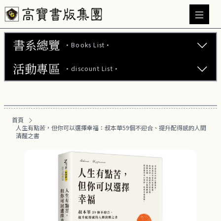
書系總覽
·Books List·
活動專區
·discount List·
文學小說 (737)
心理勵志 (176)
【2本75折】高寶小說系列全圖鑑書展
生活風格 (163)
首頁
【2本7折】高寶小說系列全圖鑑書展
人生有點苦，但你可以選擇幸福：叔本華59個不迎合、提升配得感的人間
商業財經 (101)
清醒之書
【2套7折】高寶小說系列全圖鑑書展
醫療保健 (54)
【66折】高寶小說系列全圖鑑書展
親子教養 (14)
人文史哲 (74)