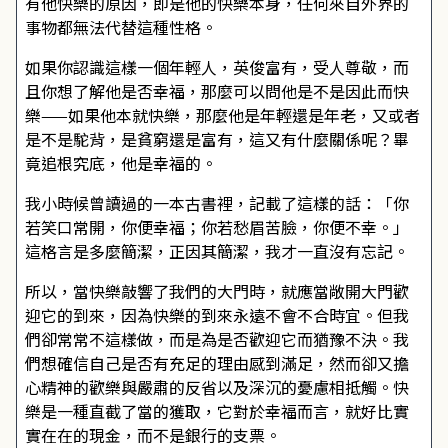
有他快樂的原因，即是他的快樂本身，任何來自外界的
事物都無法代替這種性格。
如果你認識這樣一個年輕人，英俊富有，受人尊敬，而
且你想了解他是否幸福，那麼可以問他是不是因此而快
樂——如果他本就快樂，那麼他是年輕還是年老，又或者
是不是駝背，是貧窮還是富有，這又有什麼關係呢？畢
竟追根究底，他是幸福的。
我小時候曾讀過的一本古書裡，記載了這樣的話：「你
若笑口常開，你便幸福；你若愁眉苦臉，你便不幸。」
這格言是多麼簡潔，正因其簡潔，我才一直沒有忘記。
所以，當快樂敲響了我們的大門時，就應當敞開大門歡
迎它的到來，因為快樂的到來永遠不會不合時宜。但我
們卻常常不這樣做，而是為是否歡迎它而猶豫不決。我
們想確信自己是否有充足的理由感到滿足，然而卻又擔
心精神的歡樂與嚴肅的反省以及深沉的憂慮相抵觸。快
樂是一種直截了當的獲取，它對於幸福而言，就好比實
實在在的現金，而不是銀行的支票。