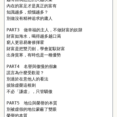
內在的富足才是真正的富有 
知識越多，煩惱越多？ 
別做沒有精神追求的庸人
PART3　做幸福的主人，不做財富的奴隸
財富如海水，喝得越多越口渴 
窮人更容易奢侈揮霍 
財富是把雙刃劍，學會駕馭財富 
出身貧寒，有時也是一種優勢
PART4　名譽與傲慢的假象
謊言為什麼受歡迎？
別過於在意他人的看法 
拔除虛榮這根刺 
不必「謙虛」，只管驕傲
PART5　地位與榮譽的本質
別被虛假的地位蒙蔽了雙眼 
榮譽的本質 