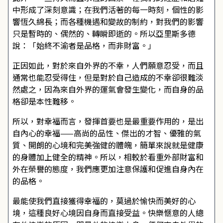
中形成了深刻意識；在我們活著的每一時刻，個性的影
響恆久綿長；而各種機遇和變故的制約，對我們的影響
只是暫時的、偶然的、轉瞬即逝的。所以亞里斯多德
說：「始終不渝者是品格，而非財富。」
正因如此，對於來自外界的不幸，人們願意忍受，而且
通常也能忍受得住，但是對於自己造成的不幸卻很難淡
然處之，因為來自外界的運氣會發生變化，而自身的品
格卻是本性難移。
所以，對幸福而言，發揮首要也是最重要作用的，是出
自內心的幸福——高尚的品性、傑出的才智、優雅的氣
質、開朗的心境和完美強健的體魄，簡單來說就是健康
的身體加上健全的精神。所以，相較於看重外部財富和
外在榮譽的態度，我們應更加注意保護和促進自身內在
的品格。
最能使我們直接獲得幸福的，莫過於愉快而美好的心
境，這種良好心境因自身而直接受益。快樂愜意的人總