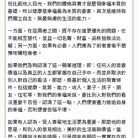
但比起他人目光，我們的體格其實才是整個幸福本質的
基礎，所以健康是幸福最為本質的要素，其次是維持我
們獨立自主、無憂無慮的生活的能力。
一方面，在這兩者之間，既不存在誰更優先的問題，也
不能相互替代，並且一切名聲、財富、品秩皆無法比
擬；另一方面，如果有必要，人們應為了前者會毫不猶
豫地犧牲後者。
如果我們及時認清了這一簡單道理，即：任何人的首要
價值以及真正的人生都掌握在自己手中，而並非取決於
別人對自己的看法，那麼，根基於個人生活的現實條
件，包括健康、氣質、能力、收入、妻子、孩子、朋
友、住宅等，對我們的幸福來說，要比別人對我們的看
法重要千百倍。認清了這一點，人們便會盡力營造自身
的幸福，否則便會苦惱不堪。
如果有人認為，受人尊敬地生活更為重要，那麼他的意
思是，和別人的意見相比，美好的生活毫無價值。當
然，這種說法有些誇張，只是用來表明這一實實在在的