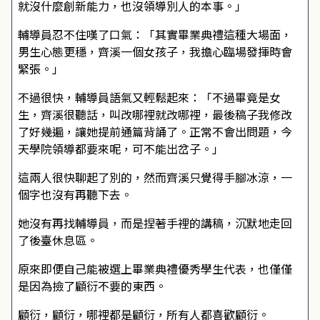
就沒什麼創新能力，也沒領導別人的本事。」
輔導員忍不住嘆了口氣：「其實畢業典禮這種大場面，
男生心態更穩，齊溪一個女孩子，我擔心臨場發揮時會
緊張。」
不過很快，輔導員語氣又輕鬆起來：「不過畢竟是女
生，齊溪很聽話，叫改哪裡就改哪裡，最後稿子我修改
了好幾遍，讓她提前通篇背誦了。正常不會出問題，今
天學院領導都要來呢，可不能出岔子。」
這兩人很快聊起了別的，然而齊溪只覺得手腳冰涼，一
個字也沒有再聽下去。
她沒有再找輔導員，而是捏著手裡的講稿，沉默地走回
了後臺休息區。
原來即便自己能被選上畢業典禮優秀學生代表，也僅僅
是因為撿了顧衍不要的東西。
顧衍，顧衍，哪裡都是顧衍，所有人都喜歡顧衍。