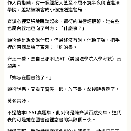
作人員搭訕，有一個經紀人甚至不屈不撓半夜爬牆進法
學院，差點被誤會成小偷扭送進警局。
齊溪心裡緊張地跳動起來，顧衍的嘴唇輕抿著，她有些
色厲內荏地瞪向了對方：「什麼事？」
顧衍像是想要說什麼，但最終沒有說，他頓了頓，把手
裡的東西拿給了齊溪：「妳的書。」
齊溪一看，是自己那本LSAT（美國法學院入學考試）真
題集。
「妳忘在圖書館了。」
顧衍說完，又看了齊溪一眼，放下書，然後轉身走了。
莫名其妙。
不過這本LSAT真題集，此刻倒是讓齊溪百感交集，這代
表的可是她在圖書館裡念書的無數個日夜。