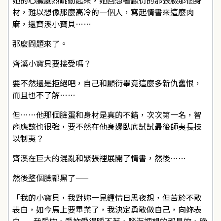
她的心臟劇烈跳動起來，她回想著顧衍的那張臉那個身
材，難以想像那麼高冷的一個人，寫起情書來這麼肉
麻，還齊溪小寶貝……
那麼問題來了。
齊溪小寶貝要接受嗎？
要不然還是拒絕吧，自己和顧衍畢竟這麼多新仇舊恨，
而且也不了解……
但……他那個臉蛋和身材是真的不錯，次次第一名，智
商應該也很強，要不然在他身邊臥底試試最後師夷長技
以制夷？
齊溪在巨大的混亂和緊張裡展開了情書，然後……
然後整個臉都黑了——
「我的小寶貝，我對妳一見鍾情日思夜想，但苦於不敢
表白，如今馬上要畢業了，我決定勇敢做自己，向妳表