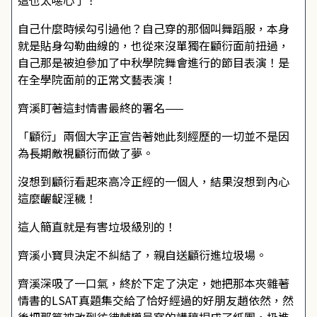
這也太噁心了！
自己什麼時候勾引過他？自己穿的那個叫舞蹈服，本身
就是貼身勾勒曲線的，也從來沒單獨在顧衍面前扭過，
自己那是被迫參加了中秋學院舞會進行的節目表演！是
在全學院面前的正常文藝表演！
齊溪盯著這封情書最終的署名——
「顧衍」兩個大字正宣告著她此刻經歷的一切並不是因
為長期敵視顧衍而做了夢。
沒想到顧衍看起來高冷正經的一個人，結果沒想到內心
這麼齷齪淫穢！
這人簡直就是有害垃圾級別的！
齊溪小寶貝決定不糾結了，親自送顧衍進垃圾場。
齊溪深吸了一口氣，終於下定了決定，她把那本夾雜著
情書的LSAT真題集交給了恰好經過的好朋友趙依然，然