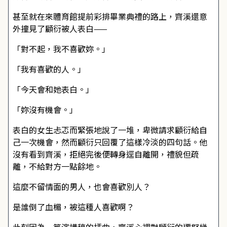
甚至就在來體育館提前彩排畢業典禮的路上，齊溪還意
外撞見了顧衍被人表白——
「對不起，我不喜歡妳。」
「我有喜歡的人。」
「今天會和她表白。」
「妳沒有機會。」
表白的女生忐忑而緊張地說了一堆，卑微請求顧衍給自
己一次機會，然而顧衍只回覆了這樣冷淡的四句話。他
沒有看到齊溪，拒絕完後便轉身逕自離開，禮貌但疏
離，不給對方一點餘地。
這麼不留情面的男人，也會喜歡別人？
是誰倒了血楣，被這種人喜歡啊？