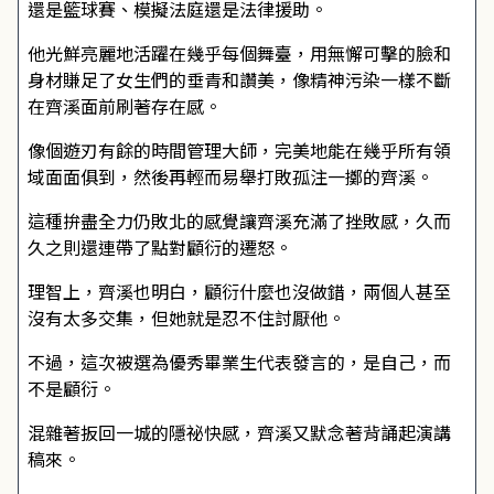
還是籃球賽、模擬法庭還是法律援助。
他光鮮亮麗地活躍在幾乎每個舞臺，用無懈可擊的臉和
身材賺足了女生們的垂青和讚美，像精神污染一樣不斷
在齊溪面前刷著存在感。
像個遊刃有餘的時間管理大師，完美地能在幾乎所有領
域面面俱到，然後再輕而易舉打敗孤注一擲的齊溪。
這種拚盡全力仍敗北的感覺讓齊溪充滿了挫敗感，久而
久之則還連帶了點對顧衍的遷怒。
理智上，齊溪也明白，顧衍什麼也沒做錯，兩個人甚至
沒有太多交集，但她就是忍不住討厭他。
不過，這次被選為優秀畢業生代表發言的，是自己，而
不是顧衍。
混雜著扳回一城的隱祕快感，齊溪又默念著背誦起演講
稿來。