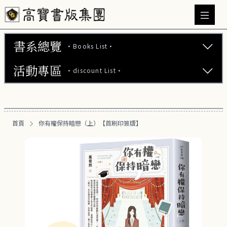
書系總覽
·Books List·
活動專區
·discount List·
文學小說 (737)
心理勵志 (176)
【2本75折】高寶小說系列全圖鑑書展
生活風格 (164)
首頁
你有權保持暗戀（上）【首刷印簽版】
【2本7折】高寶小說系列全圖鑑書展
商業財經 (100)
【2套7折】高寶小說系列全圖鑑書展
醫療保健 (55)
【66折】高寶小說系列全圖鑑書展
親子教養 (13)
人文史哲 (73)