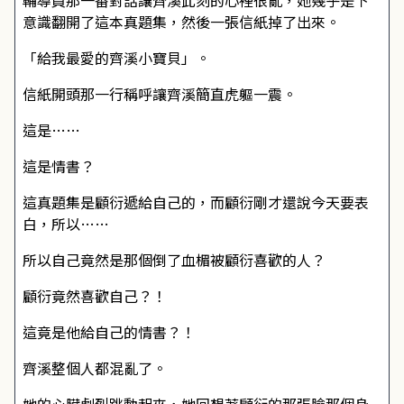
輔導員那一番對話讓齊溪此刻的心裡很亂，她幾乎是下
意識翻開了這本真題集，然後一張信紙掉了出來。
「給我最愛的齊溪小寶貝」。
信紙開頭那一行稱呼讓齊溪簡直虎軀一震。
這是……
這是情書？
這真題集是顧衍遞給自己的，而顧衍剛才還說今天要表
白，所以……
所以自己竟然是那個倒了血楣被顧衍喜歡的人？
顧衍竟然喜歡自己？！
這竟是他給自己的情書？！
齊溪整個人都混亂了。