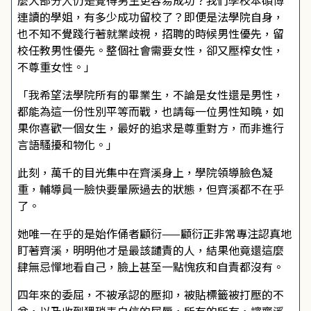
麼大部分人仍是覺得男生更容易成功？我們學校本碩博
連讀的學姐，有多少成功留校了？即便是法學院自身，
也不知不覺踐行著就業歧視，招聘的時候男性優先，留
校任教男性優先。整個社會需要女性，卻又壓榨女性，
不尊重女性。」
「我希望法學院所有的畢業生，不論是女性還是男性，
都能為這一份性別平等而戰，也請每一位男性知曉，如
果你喜歡一個女生，最好的追求是尊重對方，而非進行
言語騷擾和物化。」
此刻，萬千的目光集中在齊溪身上，學院領導臉色凝
重，輔導員一臉快要暈厥過去的狀態，但齊溪都不在乎
了。
她唯一在乎的是始作俑者顧衍——顧衍正非常專注認真地
盯著齊溪，明明他才是最該譴責的人，結果他竟還這麼
肆無忌憚地看自己，臉上甚至一點愧疚和自責都沒有。
四年來的委屈，不被承認的壓抑，被貼標籤被打壓的不