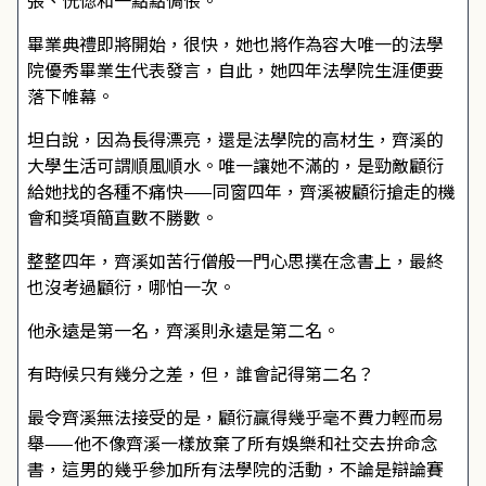
張、恍惚和一點點惆悵。
畢業典禮即將開始，很快，她也將作為容大唯一的法學
院優秀畢業生代表發言，自此，她四年法學院生涯便要
落下帷幕。
坦白說，因為長得漂亮，還是法學院的高材生，齊溪的
大學生活可謂順風順水。唯一讓她不滿的，是勁敵顧衍
給她找的各種不痛快——同窗四年，齊溪被顧衍搶走的機
會和獎項簡直數不勝數。
整整四年，齊溪如苦行僧般一門心思撲在念書上，最終
也沒考過顧衍，哪怕一次。
他永遠是第一名，齊溪則永遠是第二名。
有時候只有幾分之差，但，誰會記得第二名？
最令齊溪無法接受的是，顧衍贏得幾乎毫不費力輕而易
舉——他不像齊溪一樣放棄了所有娛樂和社交去拚命念
書，這男的幾乎參加所有法學院的活動，不論是辯論賽