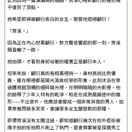
此刻因為一篇演講稿的插曲，齊溪心裡對顧衍的遷怒幾
乎達到了頂點。
她希望即將被顧衍表白的女生，狠狠地拒絕顧衍！
「齊溪。」
因為正在內心怒罵顧衍，對方聲音響起的那一刻，齊溪
簡直嚇了一跳。
她抬頭，才看到身前站著的確實正是顧衍本人。
坦率來說，顧衍真的長相萬裡挑一，身材高挑比例優
異，擺在哪裡都是陽光清爽校草的形象。此刻沐浴在穿
過體育館頂棚的細碎陽光裡，在明明暗暗的光影裡，他
的臉帶了少年人特有的乾淨，和走在成熟風韻途中的雛
形——不出意外，他應該會變成一個非常英俊的男人，如
果穿著西裝多笑笑，會讓很多女生腿發軟的那種。
即便齊溪沒有太關注過，都知道顧衍幾次在校外逛街被
隨手拍的街拍照片刷上了熱門，還會頻繁被星探選秀工