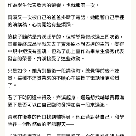
作為學生代表發言的榮譽，也就那麼一次。
齊溪又一次被自己的爸爸掛斷了電話，她瞪著自己手裡
的演講稿，心情開始有些煩躁。
這稿子雖然是齊溪起草的，但輔導員修改過三四次後，
其實最終成品早就失去了齊溪原本想表達的主旨，變得
中規中矩沒有靈魂，但為了能上臺作為畢業生優秀代表
發言的榮譽，齊溪接受了這些改動。
只是如今，她背到最後一段講稿時，總覺得前後不連
貫，這種不連貫帶來的不順心在被掛了電話後更強烈
了。
看了下時間還來得及，齊溪起身，還是想找輔導員再溝
通下是否可以由自己臨時發揮加寫一段來過渡。
齊溪在後臺的門口找到輔導員，他正背對著自己，和學
院裡一個教務處的老師聊天——