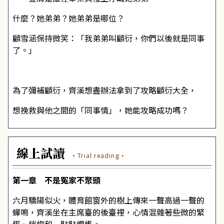
什麼？她弟弟？她弟弟是哪位？
顧雪涵保持微笑：「我弟弟叫顧衍，你們以後就是同事
了。」
為了彌補顧衍，齊溪想盡辦法拿到了攻略顧衍大全，
想挽救與他之間的「同事情」，她能攻略成功嗎？
線上試讀
·Trial reading·
第一章 不是冤家不聚頭
六月驕陽似火，體育館窗外的樹上傳來一聲高過一聲的
蟬鳴，齊溪坐在主席臺的後臺裡，心情混雜著些微的緊