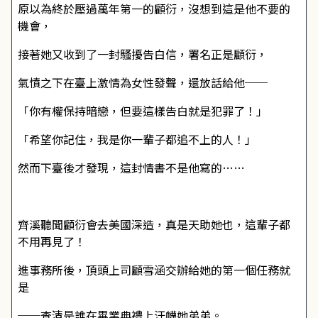
原以為終於壓過萬年第一的顧衍，沒想到這是他不要的
機會，
接著她又收到了一封騷擾告白信，署名正是顧衍，
氣憤之下在臺上激情為女性發聲，還放話給他──
「你有權保持暗戀，但要這樣告白就是犯罪了！」
「希望你記住，我是你一輩子都追不上的人！」
然而下臺後才發現，這封情書不是他寫的……
齊溪聽聞顧衍會去美國深造，真是天助她也，這輩子都
不用再見了！
進事務所後，頂頭上司顧雪涵交辦給她的第一個任務就
是
──查清是誰在畢業典禮上汙衊她弟弟。