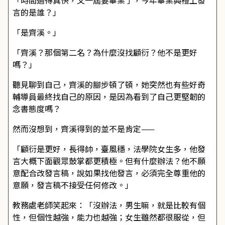
「時間過得真快，又一屆要畢業了，今年畢業典禮上發
言的是誰？」
「是齊溪。」
「齊溪？那個第二名？為什麼沒找顧衍？他不是更好
嗎？」
聽見聊到自己，齊溪的腳步頓了頓，她突然也有些好奇
輔導員最終找自己的原因，是因為看到了自己更堅韌的
念書態度嗎？
然而沒想到，齊溪得到的並不是肯定——
「顧衍是更好，長得帥，臺風穩，法學院女生多，他發
言大概下面觀眾鼓掌都更積極。但有什麼辦法？他不願
意配合改發言稿，說如果找他發言，必須完全尊重他的
意願，發言稿不接受任何修改。」
教務處老師笑起來：「沒辦法，男生嘛，就是比較有個
性，但個性越強，能力也越強；女生雖然都很服從，但