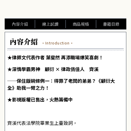
內容介紹
線上試讀
商品規格
書籍目錄
內容介紹
·Introduction·
★律師文代表作者 葉斐然 再添職場爆笑喜劇！
★深情學霸男神 顧衍 × 律政俏佳人 齊溪
──保住飯碗條例一：得罪了老闆的弟弟？《顧衍大
全》助我一臂之力！
★影視版權已售出，火熱籌備中
齊溪代表法學院畢業生上臺致詞，