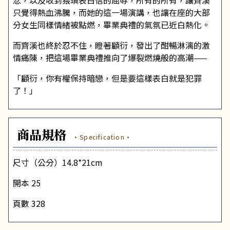
忿，以及收到猥瑣表白信的屈辱，所有的所有，讓齊溪
只覺得熱血沸騰，而她的這一場演講，也讓在座的大部
分女生同樣情緒被點燃，畢業典禮的氣氛已近白熱化。
而齊溪也終於忍不住，瞪著顧衍，發出了酣暢淋漓的激
情痛陳，把這場畢業典禮推向了爆裂燃燒般的高潮——
「顧衍，你有權保持暗戀，但是要這樣表白就是犯罪
了！」
商品規格
·Specification·
尺寸（公分）14.8*21cm
開本 25
頁數 328