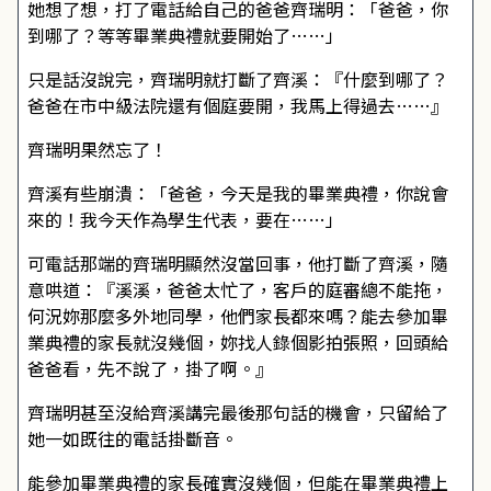
她想了想，打了電話給自己的爸爸齊瑞明：「爸爸，你
到哪了？等等畢業典禮就要開始了……」
只是話沒說完，齊瑞明就打斷了齊溪：『什麼到哪了？
爸爸在市中級法院還有個庭要開，我馬上得過去……』
齊瑞明果然忘了！
齊溪有些崩潰：「爸爸，今天是我的畢業典禮，你說會
來的！我今天作為學生代表，要在……」
可電話那端的齊瑞明顯然沒當回事，他打斷了齊溪，隨
意哄道：『溪溪，爸爸太忙了，客戶的庭審總不能拖，
何況妳那麼多外地同學，他們家長都來嗎？能去參加畢
業典禮的家長就沒幾個，妳找人錄個影拍張照，回頭給
爸爸看，先不說了，掛了啊。』
齊瑞明甚至沒給齊溪講完最後那句話的機會，只留給了
她一如既往的電話掛斷音。
能參加畢業典禮的家長確實沒幾個，但能在畢業典禮上