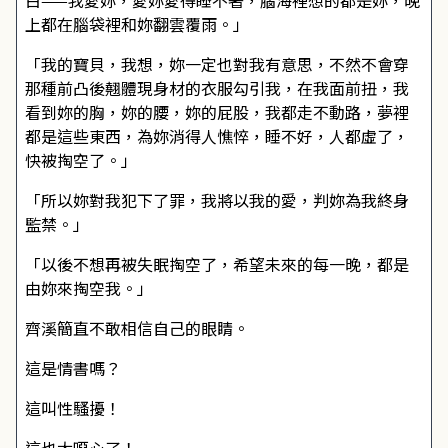
白——我愛妳，愛妳愛得睡不著，腦海裡想的都是妳，晚
上都在腦袋裡和妳翻雲覆雨。」
「我的寶貝，我想，妳一定也對我有意思，不然不會穿
那種前凸後翹體現身材的衣服勾引我，在我面前扭，我
看到妳的胸，妳的腰，妳的屁股，我都走不動路，夢裡
都是這些東西，為妳消得人憔悴，睡不好，人都虛了，
快被掏空了。」
「所以妳對我犯下了罪，我將以我的愛，判妳為我終身
監禁。」
「以後不想再被失眠掏空了，希望未來的每一晚，都是
由妳來掏空我。」
齊溪簡直不敢相信自己的眼睛。
這是情書嗎？
這叫性騷擾！