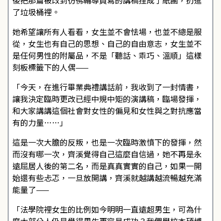
後把那篇被改到彷彿輔導員寫的講稿捏成了紙團，扔進
了垃圾桶裡。
她希望讓所有人看看，女生並不會怯場，也並不總是服
從，女生也有自己的思想、自己的自由意志，女生並不
是任何男性的附屬品，不是「聽話、乖巧、溫順」這樣
刻板標籤下的人偶——
「今天，在進行畢業典禮講話前，我收到了一封情書，
讓我決定臨時更改已經中規中矩的演講稿，臨場發揮，
和大家講講這個社會對女性的偏見和女性與之對抗應當
有的力量……」
這是一次大膽的反叛，也是一次臨時激憤下的發揮，然
而沒有哪一次，齊溪覺得自己這麼自信過，她不再是永
遠屈居人後的第二名，而是真真實實的自己，如果一開
始還有些忐忑，一旦放開講，齊溪就越講越流暢越充滿
能量了——
「法學院裡女生的比例如今明明一直遠超男生，可為什