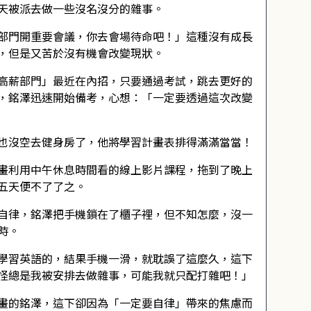
天被派去做一些沒名沒分的雜事。
部門開重要會議，你去會場待命吧！」這種沒有成長
，但是又苦於沒有機會改變現狀。
高薪部門」最近在內招，只要通過考試，跳去更好的
，銘澤迅速開始備考，心想：「一定要透過這次改變
也沒空去健身房了，他將學習計畫表排得滿滿當當！
畫利用中午休息時間看的線上影片課程，拖到了晚上
五天便不了了之。
自律，銘澤把手機鎖在了櫃子裡，但不知怎麼，沒一
時。
學習英語的，結果手機一滑，就耽誤了這麼久，這下
怪總是我被安排去做雜事，可能我就只配打雜吧！」
畫的銘澤，這下卻因為「一定要自律」帶來的焦慮而