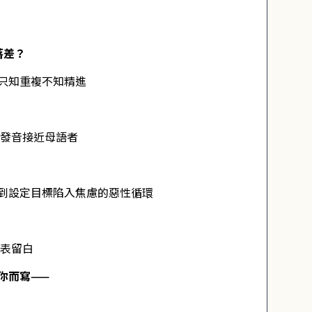
落差？
只知重複不知精進
發音接近母語者
到設定目標陷入焦慮的惡性循環
表留白
你而寫——