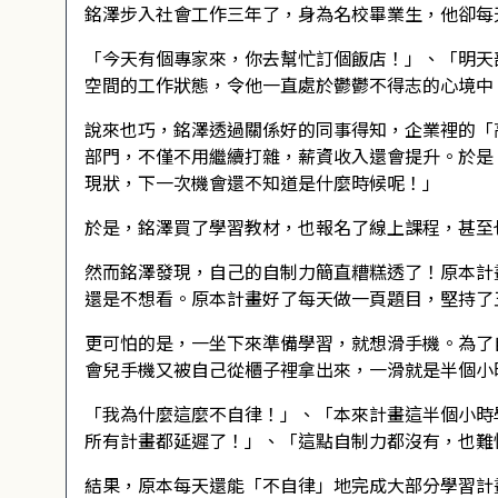
銘澤步入社會工作三年了，身為名校畢業生，他卻每
「今天有個專家來，你去幫忙訂個飯店！」、「明天
空間的工作狀態，令他一直處於鬱鬱不得志的心境中
說來也巧，銘澤透過關係好的同事得知，企業裡的「
部門，不僅不用繼續打雜，薪資收入還會提升。於是
現狀，下一次機會還不知道是什麼時候呢！」
於是，銘澤買了學習教材，也報名了線上課程，甚至
然而銘澤發現，自己的自制力簡直糟糕透了！原本計
還是不想看。原本計畫好了每天做一頁題目，堅持了
更可怕的是，一坐下來準備學習，就想滑手機。為了
會兒手機又被自己從櫃子裡拿出來，一滑就是半個小
「我為什麼這麼不自律！」、「本來計畫這半個小時
所有計畫都延遲了！」、「這點自制力都沒有，也難
結果，原本每天還能「不自律」地完成大部分學習計