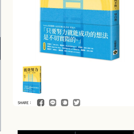
SHARE：