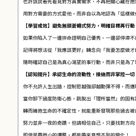
也許該試著先看見對方真實需求、不再把關心藏在抱
用對方需要的方式愛他，而非自以為地認為「這樣做
【學習成效】避免無頭蒼蠅式努力，明確目標再行動
如果你陷入了一邊拚命證明自己優秀、一邊卻停滯不
記得將想法從「我應該更好」轉念向「我要怎麼做才
隨時確認自己是為真心渴望的事行動，而非只是為了
【認知提升】承認生命的流動性，接納而非掌控一切
你不允許人生出錯，控制慾越強卻越動彈不得，而適
當你卸下過度防衛心態，跳脫出「理所當然」的固有
轉而擁抱生命的不確定性，就能重新發現那些過去被
努力並非一夜的奇蹟，但請相信自己，只要找對方向
即使是再微小的調整，都能帶來意想不到的變化！