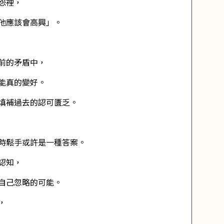
怨裡，
他應該會高興」。
前的矛盾中，
能真的變好。
填補過去的認可匱乏。
時鬆手或許是一種答案。
認知，
自己忽略的可能。
，