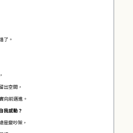
錯了。
，
留出空間，
確實向前邁進。
自我感動？
總是變吵架，