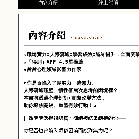
內容介紹
線上試讀
內容介紹
·Introduction·
★職場實力╳人際溝通╳學習成效╳認知提升．全面突
★「得到」APP 4.5星推薦
★當當心理領域影響力作家
◤你是否陷入了越努力，越無力、
人際溝通碰壁、慣性低層次思考的困境裡？
本書將透過心理剖析+實際改變方法，
助你聚焦關鍵、重塑有效行動！◢
▍致明明活得很認真，卻總被結果虧待的你——
你是否也曾陷入類似困境而感到無力呢？