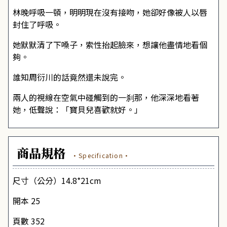
林晚呼吸一頓，明明現在沒有接吻，她卻好像被人以唇
封住了呼吸。
她默默清了下嗓子，索性抬起臉來，想讓他盡情地看個
夠。
誰知周衍川的話竟然還未說完。
兩人的視線在空氣中碰觸到的一刹那，他深深地看著
她，低聲說：「寶貝兒喜歡就好。」
商品規格
·Specification·
尺寸（公分）14.8*21cm
開本 25
頁數 352