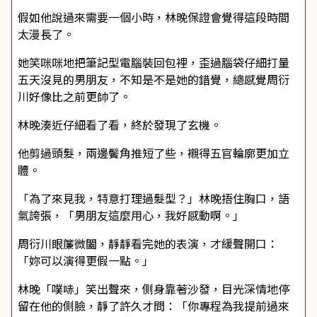
假如他說過來需要一個小時，林晚保證會覺得這段時間
太漫長了。
她笑咪咪地把筆記型電腦裝回包裡，歪過腦袋仔細打量
五天沒見的男朋友，不知是不是她的錯覺，總感覺周衍
川好像比之前更帥了。
林晚湊近仔細看了看，終於發現了玄機。
他剪過頭髮，兩邊鬢角推短了些，襯得五官輪廓更加立
體。
「為了來見我，特意打理過髮型？」林晚捂住胸口，語
氣誇張，「男朋友這麼用心，我好感動啊。」
周衍川眼簾微闔，靜靜看完她的表演，才緩聲開口：
「妳可以演得更假一點。」
林晚「噗哧」笑出聲來，側身靠著沙發，目光深情地停
留在他的側臉，靜了許久才問：「你專程為我提前過來