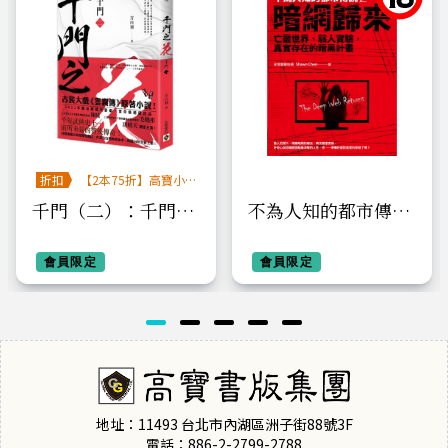
折扣
【2本75折】高寶小
說系列全圖鑑書展
千門（二）：千門之
不為人知的都市傳說
花
2： 暗網歸來、亡靈
會員限定
世界、駭人實驗，真
會員限定
實存在的暗黑計畫
（限制級）
地址：11493 台北市內湖區洲子街88號3F
電話：886-2-2799-2788