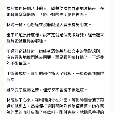
這阿姨也是個八卦的人，聞聲便擠眉弄眼地湊過來，在
她耳邊竊竊低語：「舒小姐的男朋友在裡面。」
林晚一愣，心想從來沒聽說過大魔王有男朋友。
也不知道長什麼樣，說不定就是個男版舒斐，組合起來
能夠毀滅世界的那種。
不過好奇歸好奇，她終究清楚某些社交中的隱形規則，
沒有冒失地推門進去圍觀，而是跟阿姨打聽了一下舒斐
的手術情況。
手術很成功，骨折的部位植入了鋼板，一年後再到醫院
拆除。
雖然受了皮肉之苦，但好歹不會留下後遺症。
林晚放下心來，囑咐阿姨守在外面，等到時間合適了再
通知她進去，然後便打算到醫院附近隨便逛逛。她在醫
院外面的咖啡店點了杯飲料，剛付完款，就聽見手裡的