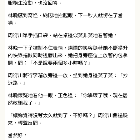
服務生沒動，也沒回答。
林晚感到奇怪，納悶地抬起眼，下一秒人就愣在了當
場。
周衍川單手插口袋，站在桌邊似笑非笑地看著她。
林晚一下子控制不住表情，燦爛的笑容隨著她不斷攀升
的快樂指數同時迸發出來，她把身旁座位上放著的包拿
開，問：「不是說要兩個多小時嗎？」
周衍川將行李箱放旁邊一放，坐到她身邊笑了笑：「抄
近路。」
林晚懷疑地看他一眼，正色道：「你學壞了哦，現在居
然敢騙我了。」
「讓妳覺得沒等太久就到了，不好嗎？」周衍川側過臉
來，輕聲反問。
當然好。