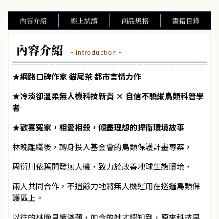
內容介紹
線上試讀
商品規格
書籍目錄
內容介紹
·Introduction·
★網路口碑作家 貓尾茶 都市言情力作
★冷淡卻溫柔無人機科技新貴 × 自信不驕縱鳥類科普學
者
★歡喜冤家，相愛相殺，傾盡理想的捍衛環境故事
林晚離職後，轉身投入基金會的鳥類保護計畫專案，
周衍川依舊開發無人機，致力於改善地球生態環境，
兩人共同合作，不遺餘力地將無人機運用在巡邏鳥類保
護區上。
以往的林晚見識淺薄，如今的她才認知到，原來科技早