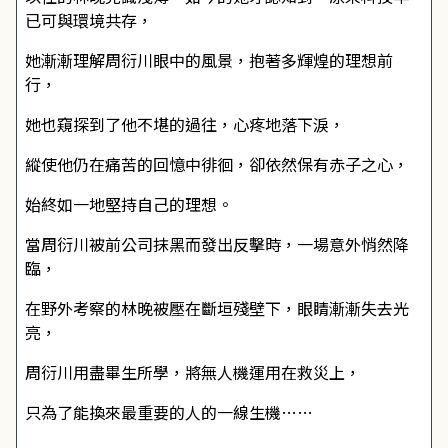
已可與環境共存，
她漸漸理解周衍川眼中的風景，抱著多輝煌的理想前
行，
她也窺探到了他不堪的過往，心疼地落下淚，
縱使他仍在痛苦的回憶中徘徊，卻依然保有赤子之心，
始終如一地堅持自己的理想。
當周衍川被前公司抹黑而發出反擊時，一場意外悄然降
臨，
在野外考察的林晚被壓在斷垣殘壁下，眼睛漸漸失去光
亮，
周衍川用盡畢生所學，將無人機運用在救災上，
只為了能換來最重要的人的一線生機……