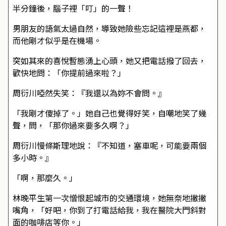
半分鐘後，腦子裡「叮」的一聲！
男朋友的語氣太過自然，導致她險些忘記這裡是燕都，
而他剛才似乎是在機場。
突如其來的喜悅暫態湧上心頭，她又把電話撥了回去，
歡快地問：「你提前過來啦？」
周衍川啞然失笑：『我還以為妳不會問。』
「我剛才傻掉了。」她自己也覺得好笑，自嘲地笑了幾
聲，問，「那你過來要多久啊？」
周衍川慢條斯理地說：『不知道，塞車呢，可能要兩個
多小時。』
「啊，那麼久。」
林晚平生第一次憎恨起城市的交通環境，她無奈地撇撇
嘴角，「好吧，你到了打電話給我，我在醫院大門斜對
面的咖啡店等你。」