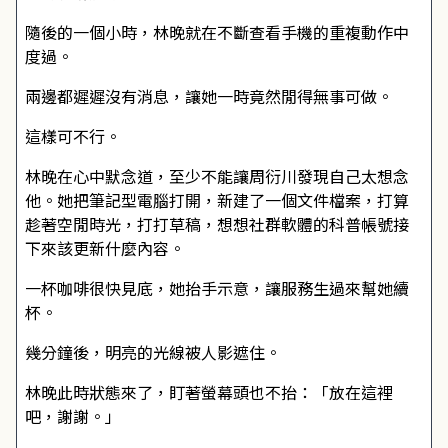
隨後的一個小時，林晚就在不斷查看手機的重複動作中
度過。
兩邊都遲遲沒有消息，讓她一時竟然閒得無事可做。
這樣可不行。
林晚在心中默念道，至少不能讓周衍川發現自己太想念
他。她把筆記型電腦打開，新建了一個文件檔案，打算
趁著空閒時光，打打草稿，想想社群軟體的科普帳號接
下來該更新什麼內容。
一杯咖啡很快見底，她抬手示意，讓服務生過來幫她續
杯。
幾分鐘後，明亮的光線被人影遮住。
林晚此時狀態來了，盯著螢幕頭也不抬：「放在這裡
吧，謝謝。」