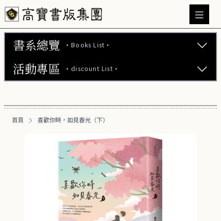
書系總覽
·Books List·
活動專區
·discount List·
文學小說 (737)
心理勵志 (176)
【2本75折】高寶小說系列全圖鑑書展
生活風格 (164)
首頁
喜歡你時，如見春光（下）
【2本7折】高寶小說系列全圖鑑書展
商業財經 (100)
【2套7折】高寶小說系列全圖鑑書展
醫療保健 (55)
【66折】高寶小說系列全圖鑑書展
親子教養 (13)
人文史哲 (73)