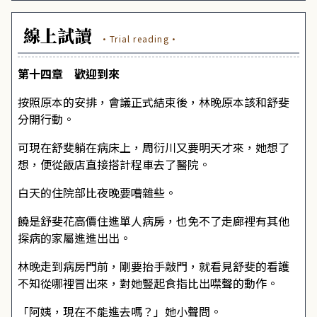
線上試讀
·Trial reading·
第十四章 歡迎到來
按照原本的安排，會議正式結束後，林晚原本該和舒斐
分開行動。
可現在舒斐躺在病床上，周衍川又要明天才來，她想了
想，便從飯店直接搭計程車去了醫院。
白天的住院部比夜晚要嘈雜些。
饒是舒斐花高價住進單人病房，也免不了走廊裡有其他
探病的家屬進進出出。
林晚走到病房門前，剛要抬手敲門，就看見舒斐的看護
不知從哪裡冒出來，對她豎起食指比出噤聲的動作。
「阿姨，現在不能進去嗎？」她小聲問。