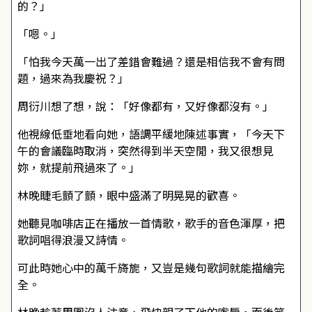
的？」
「嗯。」
「怕我今天萬一出了差錯會難過？還是相信我不會有問
題，過來為我慶祝？」
周衍川想了想，說：「好像都有，又好像都沒有。」
他視線低垂地看向她，語調平緩地陳述事實，「今天下
午的會議臨時取消，突然得到半天空閒，我又很想見
妳，就提前飛過來了。」
林晚睫毛顫了顫，眼中盛滿了明晃晃的歡喜。
她聽見咖啡店正在播放一首情歌，歌手的音色渾厚，把
歌詞唱得浪漫又詩情。
可此時她心中的萬千旖旎，又豈是幾句歌詞就能描繪完
全。