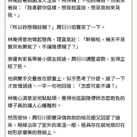
林晚趁著周圍沒人注意，飛快親了下他的嘴唇，而後笑
著說：「我喜歡你這樣，想我就直說，想見我就來見
我。」
「所以妳想親就親？」周衍川低聲笑了一下。
林晚得意地彎起唇角，理直氣壯：「幹嘛啦，幾天不見
寶貝有脾氣了，不讓隨便親了？」
旁邊有家長帶著小朋友經過，周衍川調整姿勢，坐得正
經了些。
他將雙手交疊放在膝蓋上，似乎思考了什麼，過了一下
才放慢語速、一字一句地回道：「怎麼可能不讓？」
林晚心滿意足地點點頭，覺得他這副隨便妳怎麼欺負的
樣子真的讓人心癢難耐。
然而很快，周衍川那雙深情款款的桃花眼又回望了過
來，視線沾染了室外的高溫一般，極具存在感地烙印在
她形狀優美的唇瓣上。