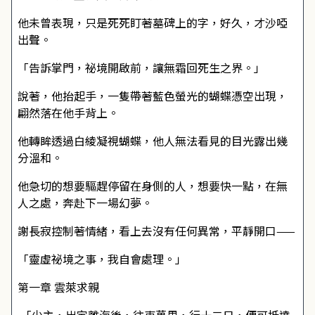
他未曾表現，只是死死盯著墓碑上的字，好久，才沙啞
出聲。
「告訴掌門，祕境開啟前，讓無霜回死生之界。」
說著，他抬起手，一隻帶著藍色螢光的蝴蝶憑空出現，
翩然落在他手背上。
他轉眸透過白綾凝視蝴蝶，他人無法看見的目光露出幾
分溫和。
他急切的想要驅趕停留在身側的人，想要快一點，在無
人之處，奔赴下一場幻夢。
謝長寂控制著情緒，看上去沒有任何異常，平靜開口——
「靈虛祕境之事，我自會處理。」
第一章 雲萊求親