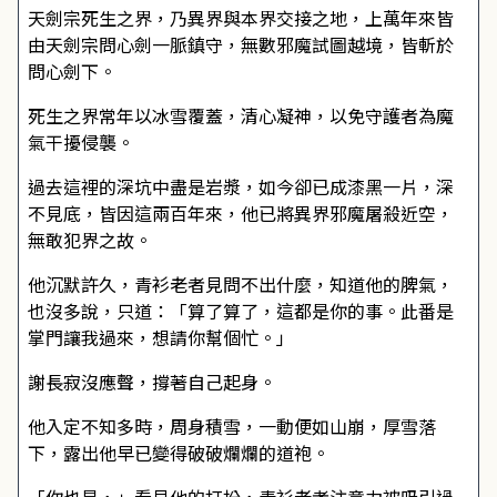
天劍宗死生之界，乃異界與本界交接之地，上萬年來皆
由天劍宗問心劍一脈鎮守，無數邪魔試圖越境，皆斬於
問心劍下。
死生之界常年以冰雪覆蓋，清心凝神，以免守護者為魔
氣干擾侵襲。
過去這裡的深坑中盡是岩漿，如今卻已成漆黑一片，深
不見底，皆因這兩百年來，他已將異界邪魔屠殺近空，
無敢犯界之故。
他沉默許久，青衫老者見問不出什麼，知道他的脾氣，
也沒多說，只道：「算了算了，這都是你的事。此番是
掌門讓我過來，想請你幫個忙。」
謝長寂沒應聲，撐著自己起身。
他入定不知多時，周身積雪，一動便如山崩，厚雪落
下，露出他早已變得破破爛爛的道袍。