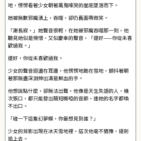
地，愣愣看著少女朝著萬鬼嚎哭的崖底墜落而下。
她被無數邪魔湧上，吞噬，卻仍舊面帶微笑。
「謝長寂，」她聲音很輕，在她被邪魔吞噬那一刻，他
聽見她似是惋惜、又似慶幸的聲音，「還好——你從未喜
歡過我。」
還好，你從未喜歡過我。
少女的聲音迴盪在耳邊，他愣愣地跪在雪地，顫抖著朝
著那無盡深淵伸出滿是鮮血的手。
他想說點什麼，卻無法出聲，他像是天生失語的人，幾
次張口，都只能發出簡短嘶啞的音節，連她的名字都喚
不出口。
「碰一下這隻幻夢蝶，你最想見到誰？」
少女的背影出現在冰天雪地裡，這次他毫不猶豫，提劍
追上去。