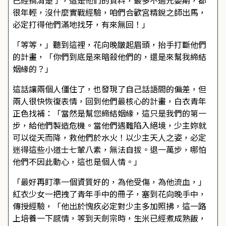
已經搞清楚了，這是他們的資料，最多不過元嬰期，都
很年輕，沒什麼實戰經驗，咱們合歡宮精銳之師出馬，
必定打得他們滿地找牙，有來無回！」
「等等，」聽到這裡，花向晚皺起眉頭，抬手打斷他們
的計畫，「你們到底是來暗殺他們的，還是來幫我締結
姻緣的？」
這話讓兩個人僵住了，也發現了自己話語間的偏差，但
兩人很快恢復表情，回到他們最核心的計畫，白衣青年
正色找補：「當然是幫您締結姻緣，這只是我們的第一
步，給他們製造危機。當他們遇難陷入絕境，少主妳就
可以從天而降，救他們於水火！以少主天人之姿，必定
迷得這些小道士七葷八素，無法自拔。退一萬步，哪怕
他們不因此動心，這也是個人情。」
「最好再盯準一個資質好的，為他受傷，為他流血，」
紅衣少女一把拽了青年手中的冊子，塞到花向晚手中，
傳授經驗，「他出於愧疚必定對少主多加照拂，這一路
上培養一下感情，等到天劍宗時，生米已經煮成熟飯，