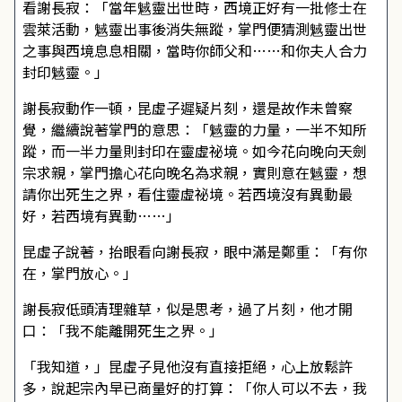
看謝長寂：「當年魊靈出世時，西境正好有一批修士在
雲萊活動，魊靈出事後消失無蹤，掌門便猜測魊靈出世
之事與西境息息相關，當時你師父和……和你夫人合力
封印魊靈。」
謝長寂動作一頓，昆虛子遲疑片刻，還是故作未曾察
覺，繼續說著掌門的意思：「魊靈的力量，一半不知所
蹤，而一半力量則封印在靈虛祕境。如今花向晚向天劍
宗求親，掌門擔心花向晚名為求親，實則意在魊靈，想
請你出死生之界，看住靈虛祕境。若西境沒有異動最
好，若西境有異動……」
昆虛子說著，抬眼看向謝長寂，眼中滿是鄭重：「有你
在，掌門放心。」
謝長寂低頭清理雜草，似是思考，過了片刻，他才開
口：「我不能離開死生之界。」
「我知道，」昆虛子見他沒有直接拒絕，心上放鬆許
多，說起宗內早已商量好的打算：「你人可以不去，我