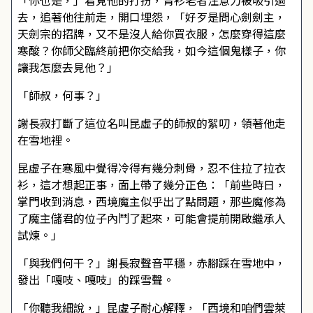
「你也是，」看見他的打扮，青衫老者注意力被吸引過
去，追著他往前走，開口埋怨，「好歹是問心劍劍主，
天劍宗的招牌，又不是沒人給你買衣服，怎麼穿得這麼
寒酸？你師父臨終前把你交給我，如今這個鬼樣子，你
讓我怎麼去見他？」
「師叔，何事？」
謝長寂打斷了這位名叫昆虛子的師叔的絮叨，領著他走
在雪地裡。
昆虛子在寒風中覺得冷得有幾分刺骨，忍不住拉了拉衣
衫，這才想起正事，面上帶了幾分正色：「前些時日，
掌門收到消息，西境魔主似乎出了點問題，那些魔修為
了魔主儲君的位子內鬥了起來，可能會提前開啟繼承人
試煉。」
「與我們何干？」謝長寂聲音平穩，赤腳踩在雪地中，
發出「嘎吱、嘎吱」的踩雪聲。
「你聽我細說，」昆虛子耐心解釋，「西境和咱們雲萊