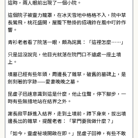
這時，兩人眼前出現了一個小院。
這個院子被靈力籠罩，在冰天雪地中格格不入，院中草
長鶯飛，桃花盛開，屋簷下懸掛的招魂鈴在風中叮鈴作
響。
青衫老者看了院落一眼，頗為詫異：「這裡怎麼……」
只是話沒說完，他目光就落在院門口不遠處一座土墳
上。
墳墓已經有些年頭，周邊長了雜草，破舊的墓碑上，是
劍刻著的字跡——愛妻晚晚之墓。
昆虛子迅速意識到這是什麼，他止住聲，停下腳步，一
時有些無措地站在結界之外。
謝長寂平靜進入結界，走到土墳前，蹲下身來，拔出墳
邊長出的雜草，提醒老者：「掌門要我做什麼？」
「如今，靈虛祕境開啟在即。」昆虛子回神，有些不敢