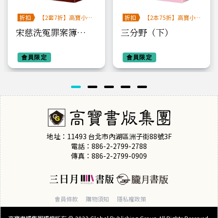
折扣
【2套7折】高寶小說
折扣
【2本75折】高寶小
系列全圖鑑書展
說系列全圖鑑書展
宋慈洗冤罪案簿
三分野（下）
（一）太學岳祠案
【上下套書不分售】
會員限定
會員限定
地址：11493 台北市內湖區洲子街88號3F
電話：886-2-2799-2788
傳真：886-2-2799-0909
會員條款
購物須知
隱私權政策