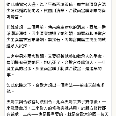
從此鳴鸞宮大盛，為了平衡西境關係，魔主將清樂宮溫
少清賜婚給花向晚，試圖用清樂、合歡兩宮聯姻來制衡
鳴鸞宮。
但誰曾想，三個月前，傳來魔主病危的消息，西境一番
暗潮流湧後，溫少清突然退了她的婚，轉頭就和鳴鸞宮
少主秦雲衣宣布聯姻，緊接著，鳴鸞宮向魔主提出開啟
繼承人試煉。
三宮中另外兩宮聯姻，又要逼著她參加繼承人的爭奪，
這明擺著是要她死，她若死了，合歡宮後繼無人，一旦
魔主真的出事，那麼兩宮聯手剿滅合歡宮，是遲早的
事。
如此危機之下，合歡宮想出一個辦法——前往天劍宗求
親。
天劍宗與合歡宮功法相合，她與天劍宗弟子雙修後，一
來滋養金丹，二來對方的修為與她共用，於雙方修行都
有益處，三來——也是最重要的，就是合歡宮迎回一位天