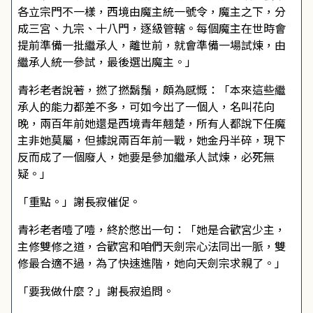
各立宗門不一樣，西境由魔主統一號令，魔主之下，分
成三宮、九宗、十八門，逐級管轄。每個魔主在世時會
提前準備一批繼承人，離世前，就會準備一場試煉，由
繼承人統一參試，最後選出魔主。」
青衫老者說著，撚了撚鬍鬚，頗為感慨：「本來這些繼
承人的能力都差不多，可如今出了一個人，名叫花向
晚，兩百年前她還是西境青年翹楚，所有人都說下任魔
主非她莫屬，但據說兩百年前一戰，她金丹半碎，現下
反而成了一個廢人，她要是參加繼承人試煉，必死無
疑。」
「重點。」謝長寂催促。
青衫老者噎了噎，終於憋出一句：「她是合歡宮少主，
主修雙修之道，合歡宮和咱們天劍宗心法同出一脈，雙
修最合適不過，為了快速進階，她向天劍宗求親了。」
「要我做什麼？」謝長寂追問。