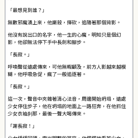
「最想見到誰？」
無數邪魔湧上來，他廝殺，揮砍，追隨著那個背影。
他沒有說出口的名字，他一生的心魔，明知只是個幻
影，他卻無法停下手中長劍和腳步。
「長寂。」
呼喚聲從遠處傳來，可他無暇顧及，前方人影越來越模
糊，他呼吸急促，瘋了一般追逐著。
「長寂。」
這一次，聲音中夾雜著清心法音，周邊開始坍塌，遠處
少女停住步子，他在坍塌的地面上一路狂奔，在他抓住
少女衣袖刹那，最後一聲大喝傳來。
「謝長寂！」