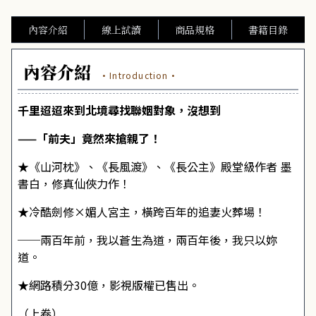
內容介紹
線上試讀
商品規格
書籍目錄
內容介紹
·Introduction·
千里迢迢來到北境尋找聯姻對象，沒想到
——「前夫」竟然來搶親了！
★《山河枕》、《長風渡》、《長公主》殿堂級作者 墨
書白，修真仙俠力作！
★冷酷劍修×媚人宮主，橫跨百年的追妻火葬場！
──兩百年前，我以蒼生為道，兩百年後，我只以妳
道。
★網路積分30億，影視版權已售出。
（上卷）