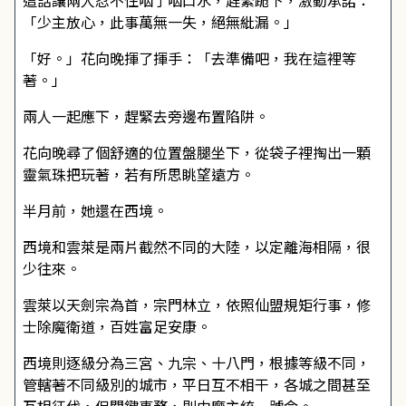
這話讓兩人忍不住咽了咽口水，趕緊跪下，激動承諾：
「少主放心，此事萬無一失，絕無紕漏。」
「好。」花向晚揮了揮手：「去準備吧，我在這裡等
著。」
兩人一起應下，趕緊去旁邊布置陷阱。
花向晚尋了個舒適的位置盤腿坐下，從袋子裡掏出一顆
靈氣珠把玩著，若有所思眺望遠方。
半月前，她還在西境。
西境和雲萊是兩片截然不同的大陸，以定離海相隔，很
少往來。
雲萊以天劍宗為首，宗門林立，依照仙盟規矩行事，修
士除魔衛道，百姓富足安康。
西境則逐級分為三宮、九宗、十八門，根據等級不同，
管轄著不同級別的城市，平日互不相干，各城之間甚至