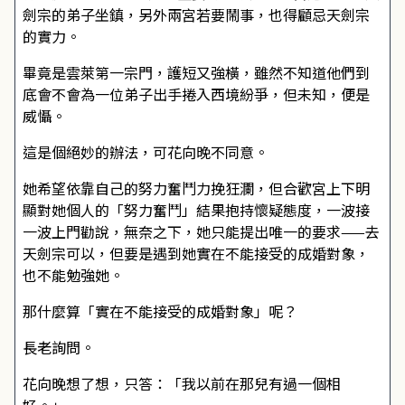
劍宗的弟子坐鎮，另外兩宮若要鬧事，也得顧忌天劍宗
的實力。
畢竟是雲萊第一宗門，護短又強橫，雖然不知道他們到
底會不會為一位弟子出手捲入西境紛爭，但未知，便是
威懾。
這是個絕妙的辦法，可花向晚不同意。
她希望依靠自己的努力奮鬥力挽狂瀾，但合歡宮上下明
顯對她個人的「努力奮鬥」結果抱持懷疑態度，一波接
一波上門勸說，無奈之下，她只能提出唯一的要求——去
天劍宗可以，但要是遇到她實在不能接受的成婚對象，
也不能勉強她。
那什麼算「實在不能接受的成婚對象」呢？
長老詢問。
花向晚想了想，只答：「我以前在那兒有過一個相