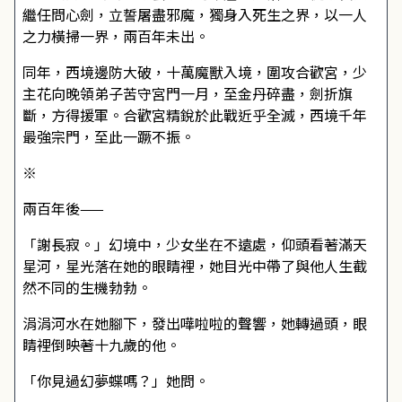
繼任問心劍，立誓屠盡邪魔，獨身入死生之界，以一人
之力橫掃一界，兩百年未出。
同年，西境邊防大破，十萬魔獸入境，圍攻合歡宮，少
主花向晚領弟子苦守宮門一月，至金丹碎盡，劍折旗
斷，方得援軍。合歡宮精銳於此戰近乎全滅，西境千年
最強宗門，至此一蹶不振。
※
兩百年後——
「謝長寂。」幻境中，少女坐在不遠處，仰頭看著滿天
星河，星光落在她的眼睛裡，她目光中帶了與他人生截
然不同的生機勃勃。
涓涓河水在她腳下，發出嘩啦啦的聲響，她轉過頭，眼
睛裡倒映著十九歲的他。
「你見過幻夢蝶嗎？」她問。