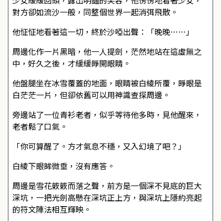
少女緩緩回頭，露出明豔的笑容，他愣愣地看著少女，
對方卻如流沙一般，同整個世界一起消弭飛散。
他怔怔地看著這一切，終於沙啞出聲：「晚晚……」
周邊化作一片黑暗，他一人提劍，茫然地站在這虛無之
中，好久之後，才緩緩睜開眼睛。
他盤腿坐在冰雪覆蓋的地面，眼睛被白綾所覆，睜眼是
白茫茫一片，但卻依舊可以用神識查探周邊。
旁邊站了一位青衫老者，似乎等待他多時，見他醒來，
老者鬆了口氣。
「你可算醒了。方才氣息不穩，又入幻境了吧？」
白綾下眼眸微垂，沒有應答。
周邊是雪花簌簌而落之聲，前方是一個深不見底的巨大
深坑，一把光劍高懸在深坑正上方，與深坑上隱約亮起
的符文陣法相互輝映。