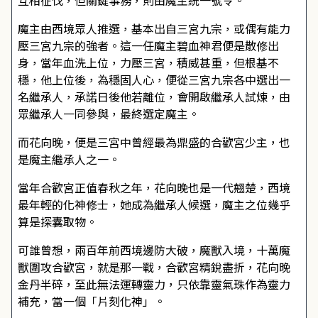
互相征伐，但關鍵事務，則由魔主統一號令。
魔主由西境眾人推選，基本出自三宮九宗，或偶有能力
壓三宮九宗的強者。這一任魔主碧血神君便是散修出
身，當年血洗上位，力壓三宮，積威甚重，但根基不
穩，他上位後，為穩固人心，便從三宮九宗各中選出一
名繼承人，承諾日後他若離位，會開啟繼承人試煉，由
眾繼承人一同參與，最終選定魔主。
而花向晚，便是三宮中曾經最為鼎盛的合歡宮少主，也
是魔主繼承人之一。
當年合歡宮正值春秋之年，花向晚也是一代翹楚，西境
最年輕的化神修士，她成為繼承人候選，魔主之位幾乎
算是探囊取物。
可誰曾想，兩百年前西境邊防大破，魔獸入境，十萬魔
獸圍攻合歡宮，就是那一戰，合歡宮精銳盡折，花向晚
金丹半碎，至此無法運轉靈力，只依靠靈氣珠作為靈力
補充，當一個「片刻化神」。