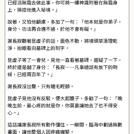
已經派無霜去做此事，你可將一縷神識附著在無霜身
上，操控他進入祕境。」
說著，又怕他顧慮，多加了一句：「他本就是你弟子，
身分、功法再合適不過，於他不會有礙。」
謝長寂聽著昆虛子的話，面色不動，將墳頭草清理乾
淨，抬眼看向墓碑上的刻字。
昆虛子等了一會兒，見他一直看著墓碑，遲疑了一下，
終於還是越了身分：「長寂……凡事總該有放下的時
候，已經兩百年了。」
謝長寂沒出聲，只有睫毛輕顫。
昆虛子見他沒有反駁，便大起膽子，多勸了一句：「晚
晚生前，最心疼的就是你，你莫要讓她去了也不得安
心。」
這話讓謝長寂所有動作僵住，一瞬間，腦海中劃過無數
畫面，讓他整個人因疼痛繃緊。