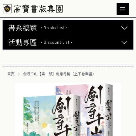
書系總覽
·Books List·
活動專區
·discount List·
文學小說 (737)
心理勵志 (176)
【2本75折】高寶小說系列全圖鑑書展
生活風格 (163)
首頁
劍尋千山【第一部】劍意尋情（上下卷套書）
【2本7折】高寶小說系列全圖鑑書展
商業財經 (101)
【2套7折】高寶小說系列全圖鑑書展
醫療保健 (54)
【66折】高寶小說系列全圖鑑書展
親子教養 (14)
人文史哲 (74)