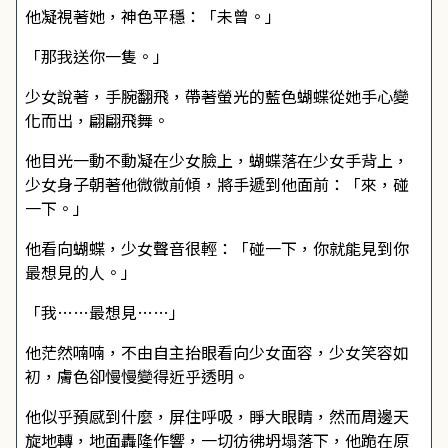
他凝視著她，神色平穩：「未曾。」
「那我送你一隻。」
少女說著，手腕翻飛，帶著螢光的藍色蝴蝶從她手心變
化而出，翩翩飛舞。
他目光一動不動凝在少女臉上，蝴蝶落在少女手背上，
少女身子朝著他微微前傾，將手遞到他面前：「來，碰
一下。」
他看向蝴蝶，少女聲音很輕：「碰一下，你就能見到你
最想見的人。」
「我……最想見……」
他茫然喃喃，不由自主抬眼看向少女面容，少女笑容如
初，膚色卻慢慢變得近乎透明。
他似乎預感到什麼，屏住呼吸，睜大眼睛，然而周邊天
旋地轉，地面轟隆作響，一切彷彿坍塌落下，他跪在原