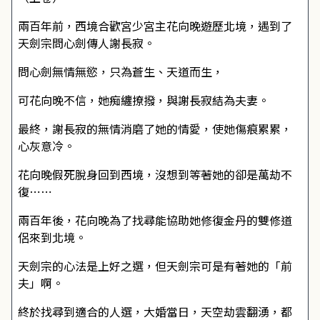
兩百年前，西境合歡宮少宮主花向晚遊歷北境，遇到了
天劍宗問心劍傳人謝長寂。
問心劍無情無慾，只為蒼生、天道而生，
可花向晚不信，她痴纏撩撥，與謝長寂結為夫妻。
最終，謝長寂的無情消磨了她的情愛，使她傷痕累累，
心灰意冷。
花向晚假死脫身回到西境，沒想到等著她的卻是萬劫不
復⋯⋯
兩百年後，花向晚為了找尋能協助她修復金丹的雙修道
侶來到北境。
天劍宗的心法是上好之選，但天劍宗可是有著她的「前
夫」啊。
終於找尋到適合的人選，大婚當日，天空劫雲翻湧，都