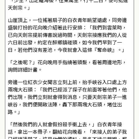
「少主，出定離海後，往東萬里，行十二日，便可抵達
天劍宗。」
山崖頂上，一位搖著扇子的白衣青年眺望遠處，同旁邊
盛裝打扮的花向晚介紹著此行安排：「我們到雲萊時，
已向天劍宗提前傳書說過時間，天劍宗接應我們的人從
六日前出發，約定在醉鄉鎮碰頭，如今我們早到了一
日，若他們沒有差池，今夜就會入這條『奪命峽』。」
「之後呢？」花向晚用手指繞著頭髮，看著周邊地形，
詢問詳細計畫。
旁邊一位紅衣少女聞言立刻上前，抬手峽谷入口處上方
兩塊大石頭：「我們已經派了探子在前面等著他們，他
們出現，我們立刻就會得到消息，只要天劍宗弟子一進
峽谷，我們便開啟法陣，轟下那兩塊大石頭，堵住出
路。」
「然後我們的人就會假扮殺手衝上去，」白衣青年接
話，拿出一本冊子，翻給花向晚看，「來接人的弟子我