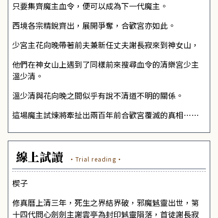
只要集齊魔主血令，便可以成為下一代魔主。
西境各宗精銳齊出，展開爭奪，合歡宮亦如此。
少宮主花向晚帶著前夫兼新任丈夫謝長寂來到神女山，
他們在神女山上遇到了同樣前來搜尋血令的清樂宮少主
溫少清。
溫少清與花向晚之間似乎有說不清道不明的關係。
這場魔主試煉將牽扯出兩百年前合歡宮覆滅的真相⋯⋯
線上試讀
·Trial reading·
楔子
修真曆上清三年，死生之界結界破，邪魔魊靈出世，第
十四代問心劍劍主謝雲亭為封印魊靈隕落，首徒謝長寂